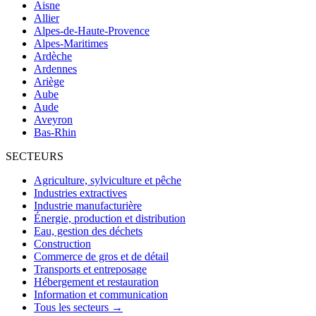
Aisne
Allier
Alpes-de-Haute-Provence
Alpes-Maritimes
Ardèche
Ardennes
Ariège
Aube
Aude
Aveyron
Bas-Rhin
SECTEURS
Agriculture, sylviculture et pêche
Industries extractives
Industrie manufacturière
Énergie, production et distribution
Eau, gestion des déchets
Construction
Commerce de gros et de détail
Transports et entreposage
Hébergement et restauration
Information et communication
Tous les secteurs →