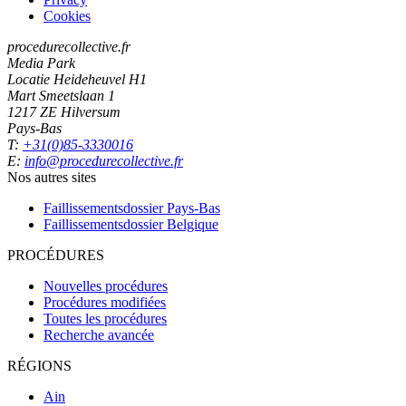
Cookies
procedurecollective.fr
Media Park
Locatie Heideheuvel H1
Mart Smeetslaan 1
1217 ZE Hilversum
Pays-Bas
T:
+31(0)85-3330016
E:
info@procedurecollective.fr
Nos autres sites
Faillissementsdossier
Pays-Bas
Faillissementsdossier
Belgique
PROCÉDURES
Nouvelles procédures
Procédures modifiées
Toutes les procédures
Recherche avancée
RÉGIONS
Ain