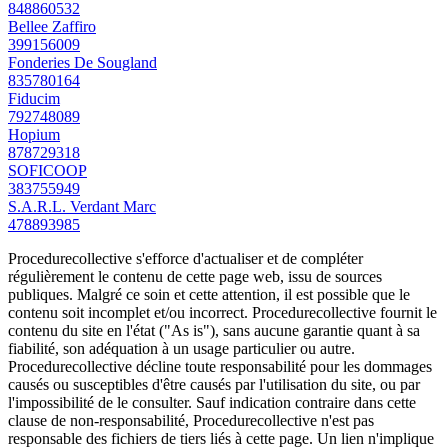
848860532
Bellee Zaffiro
399156009
Fonderies De Sougland
835780164
Fiducim
792748089
Hopium
878729318
SOFICOOP
383755949
S.A.R.L. Verdant Marc
478893985
Procedurecollective s'efforce d'actualiser et de compléter
régulièrement le contenu de cette page web, issu de sources
publiques. Malgré ce soin et cette attention, il est possible que le
contenu soit incomplet et/ou incorrect. Procedurecollective fournit le
contenu du site en l'état ("As is"), sans aucune garantie quant à sa
fiabilité, son adéquation à un usage particulier ou autre.
Procedurecollective décline toute responsabilité pour les dommages
causés ou susceptibles d'être causés par l'utilisation du site, ou par
l'impossibilité de le consulter. Sauf indication contraire dans cette
clause de non-responsabilité, Procedurecollective n'est pas
responsable des fichiers de tiers liés à cette page. Un lien n'implique