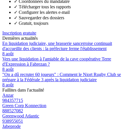
✓
Coordonnées du mandataire
✓
Télécharger tous les rapports
✓
Configurer les alertes e-mail
✓
Sauvegarder des dossiers
✓
Gratuit, toujours
Inscription gratuite
Dernières actualités
En liquidation judiciaire, une brasserie sancerroise continuait
d'accueillir des clients : la préfecture ferme l'établissement
8 août
Vers une liquidation à l'amiable de la cave coopérative Terre
d'Expression à Fabrezan ?
8 août
"On a dû recruter 60 joueurs" : Comment le Niort Rugby Club se
prépare à la Fédérale 3 après la liquidation judiciaire
8 août
Faillites dans l'actualité
Anzar
984357715
Green Corp Konnection
888527082
Greenwood Atlantic
938955051
Jabeprode