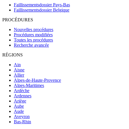
Faillissementsdossier
Pays-Bas
Faillissementsdossier
Belgique
PROCÉDURES
Nouvelles procédures
Procédures modifiées
Toutes les procédures
Recherche avancée
RÉGIONS
Ain
Aisne
Allier
Alpes-de-Haute-Provence
Alpes-Maritimes
Ardèche
Ardennes
Ariège
Aube
Aude
Aveyron
Bas-Rhin