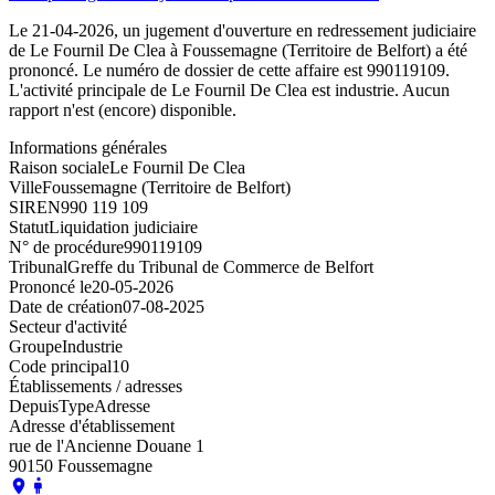
Le 21-04-2026, un jugement d'ouverture en redressement judiciaire
de Le Fournil De Clea à Foussemagne (Territoire de Belfort) a été
prononcé. Le numéro de dossier de cette affaire est 990119109.
L'activité principale de Le Fournil De Clea est industrie. Aucun
rapport n'est (encore) disponible.
Informations générales
Raison sociale
Le Fournil De Clea
Ville
Foussemagne (Territoire de Belfort)
SIREN
990 119 109
Statut
Liquidation judiciaire
N° de procédure
990119109
Tribunal
Greffe du Tribunal de Commerce de Belfort
Prononcé le
20-05-2026
Date de création
07-08-2025
Secteur d'activité
Groupe
Industrie
Code principal
10
Établissements / adresses
Depuis
Type
Adresse
Adresse d'établissement
rue de l'Ancienne Douane 1
90150 Foussemagne