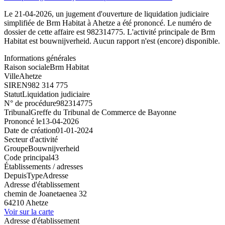
Le 21-04-2026, un jugement d'ouverture de liquidation judiciaire
simplifiée de Brm Habitat à Ahetze a été prononcé. Le numéro de
dossier de cette affaire est 982314775. L'activité principale de Brm
Habitat est bouwnijverheid. Aucun rapport n'est (encore) disponible.
Informations générales
Raison sociale
Brm Habitat
Ville
Ahetze
SIREN
982 314 775
Statut
Liquidation judiciaire
N° de procédure
982314775
Tribunal
Greffe du Tribunal de Commerce de Bayonne
Prononcé le
13-04-2026
Date de création
01-01-2024
Secteur d'activité
Groupe
Bouwnijverheid
Code principal
43
Établissements / adresses
Depuis
Type
Adresse
Adresse d'établissement
chemin de Joanetaenea 32
64210 Ahetze
Voir sur la carte
Adresse d'établissement