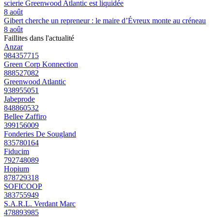
scierie Greenwood Atlantic est liquidée
8 août
Gibert cherche un repreneur : le maire d’Évreux monte au créneau
8 août
Faillites dans l'actualité
Anzar
984357715
Green Corp Konnection
888527082
Greenwood Atlantic
938955051
Jabeprode
848860532
Bellee Zaffiro
399156009
Fonderies De Sougland
835780164
Fiducim
792748089
Hopium
878729318
SOFICOOP
383755949
S.A.R.L. Verdant Marc
478893985