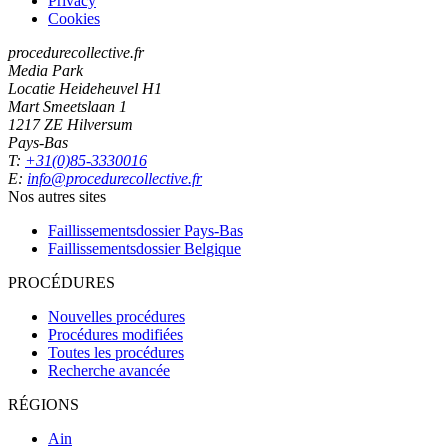
Privacy
Cookies
procedurecollective.fr
Media Park
Locatie Heideheuvel H1
Mart Smeetslaan 1
1217 ZE Hilversum
Pays-Bas
T:
+31(0)85-3330016
E:
info@procedurecollective.fr
Nos autres sites
Faillissementsdossier
Pays-Bas
Faillissementsdossier
Belgique
PROCÉDURES
Nouvelles procédures
Procédures modifiées
Toutes les procédures
Recherche avancée
RÉGIONS
Ain