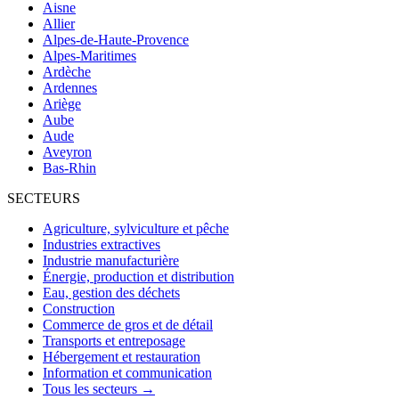
Aisne
Allier
Alpes-de-Haute-Provence
Alpes-Maritimes
Ardèche
Ardennes
Ariège
Aube
Aude
Aveyron
Bas-Rhin
SECTEURS
Agriculture, sylviculture et pêche
Industries extractives
Industrie manufacturière
Énergie, production et distribution
Eau, gestion des déchets
Construction
Commerce de gros et de détail
Transports et entreposage
Hébergement et restauration
Information et communication
Tous les secteurs →