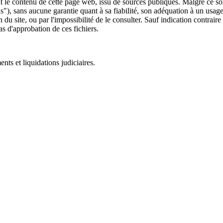
 le contenu de cette page web, issu de sources publiques. Malgré ce soin 
 is"), sans aucune garantie quant à sa fiabilité, son adéquation à un usag
 du site, ou par l'impossibilité de le consulter. Sauf indication contrair
as d'approbation de ces fichiers.
ts et liquidations judiciaires.