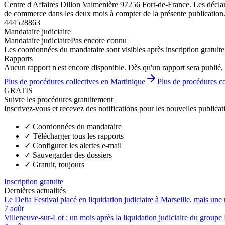
Centre d'Affaires Dillon Valmenière 97256 Fort-de-France. Les déclarat
de commerce dans les deux mois à compter de la présente publication
444528863
Mandataire judiciaire
Mandataire judiciaire
Pas encore connu
Les coordonnées du mandataire sont visibles après inscription gratuite
Rapports
Aucun rapport n'est encore disponible. Dès qu'un rapport sera publié, 
Plus de procédures collectives en Martinique
Plus de procédures co
GRATIS
Suivre les procédures gratuitement
Inscrivez-vous et recevez des notifications pour les nouvelles publicat
✓
Coordonnées du mandataire
✓
Télécharger tous les rapports
✓
Configurer les alertes e-mail
✓
Sauvegarder des dossiers
✓
Gratuit, toujours
Inscription gratuite
Dernières actualités
Le Delta Festival placé en liquidation judiciaire à Marseille, mais une 
7 août
Villeneuve-sur-Lot : un mois après la liquidation judiciaire du groupe 