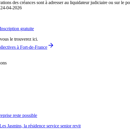
ions des créances sont à adresser au liquidateur judiciaire ou sur le por
.
24-04-2026
Inscription gratuite
vous le trouverez ici.
llectives à Fort-de-France
ions
reprise reste possible
Les Jasmins, la résidence service senior revit