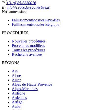
T:
+31(0)85-3330016
E:
info@procedurecollective.fr
Nos autres sites
Faillissementsdossier
Pays-Bas
Faillissementsdossier
Belgique
PROCÉDURES
Nouvelles procédures
Procédures modifiées
Toutes les procédures
Recherche avancée
RÉGIONS
Ain
Aisne
Allier
Alpes-de-Haute-Provence
Alpes-Maritimes
Ardèche
Ardennes
Ariège
Aube