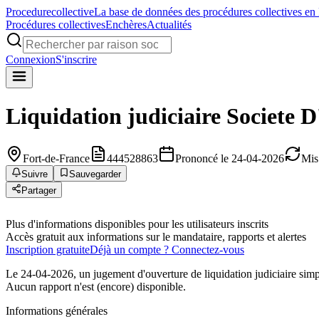
Procedure
collective
La base de données des procédures collectives en
Procédures collectives
Enchères
Actualités
Connexion
S'inscrire
Liquidation judiciaire
Societe 
Fort-de-France
444528863
Prononcé le 24-04-2026
Mis
Suivre
Sauvegarder
Partager
Plus d'informations disponibles pour les utilisateurs inscrits
Accès gratuit aux informations sur le mandataire, rapports et alertes
Inscription gratuite
Déjà un compte ? Connectez-vous
Le 24-04-2026, un jugement d'ouverture de liquidation judiciaire sim
Aucun rapport n'est (encore) disponible.
Informations générales