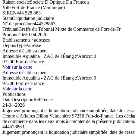
Raison sociale
Societe D'Optique Du Francois
Ville
Fort-de-France (Martinique)
SIREN
444 528 863
Statut
Liquidation judiciaire
N° de procédure
444528863
Tribunal
Greffe du Tribunal Mixte de Commerce de Fort-de-Fr
Prononcé le
20-04-2026
Établissements / adresses
Depuis
Type
Adresse
Adresse d'établissement
Immeuble Aqualina - ZAC de l'Étang z'Abricot 0
97200 Fort-de-France
Voir sur la carte
Adresse d'établissement
Immeuble Aqualina - ZAC de l'Étang z'Abricot 0
97200 Fort-de-France
Voir sur la carte
Publications
Date
Description
Référence
24-04-2026
Jugement prononçant la liquidation judiciaire simplifiée, date de ces
Centre d'Affaires Dillon Valmenière 97256 Fort-de-France. Les déclarat
de commerce dans les deux mois à compter de la présente publication
444528863
Jugement prononçant la liquidation judiciaire simplifiée, date de ces