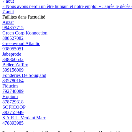
7 août
« Nous avons perdu un être humain et notre emploi » : après le décès de
7 août
Faillites dans l'actualité
Anzar
984357715
Green Corp Konnection
888527082
Greenwood Atlantic
938955051
Jabeprode
848860532
Bellee Zaffiro
399156009
Fonderies De Sougland
835780164
Fiducim
792748089
Hopium
878729318
SOFICOOP
383755949
S.A.R.L. Verdant Marc
478893985