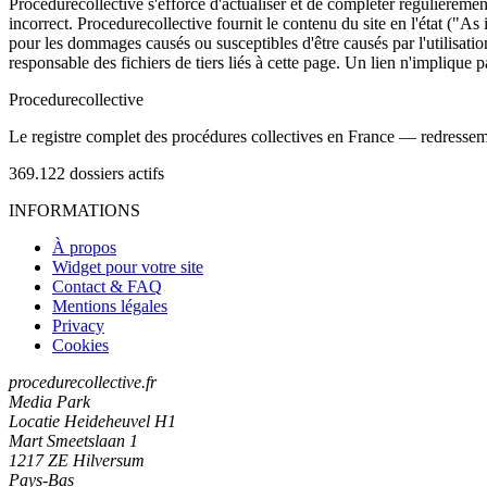
Procedurecollective s'efforce d'actualiser et de compléter régulièrement
incorrect. Procedurecollective fournit le contenu du site en l'état ("As
pour les dommages causés ou susceptibles d'être causés par l'utilisation
responsable des fichiers de tiers liés à cette page. Un lien n'implique p
Procedure
collective
Le registre complet des procédures collectives en France — redressemen
369.122
dossiers actifs
INFORMATIONS
À propos
Widget pour votre site
Contact & FAQ
Mentions légales
Privacy
Cookies
procedurecollective.fr
Media Park
Locatie Heideheuvel H1
Mart Smeetslaan 1
1217 ZE Hilversum
Pays-Bas