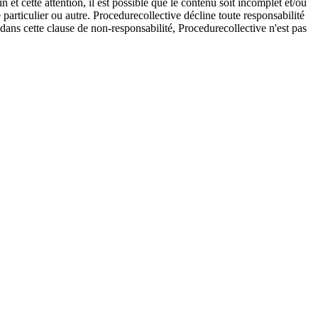
et cette attention, il est possible que le contenu soit incomplet et/ou
e particulier ou autre. Procedurecollective décline toute responsabilité
e dans cette clause de non-responsabilité, Procedurecollective n'est pas