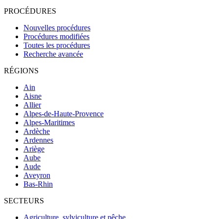
PROCÉDURES
Nouvelles procédures
Procédures modifiées
Toutes les procédures
Recherche avancée
RÉGIONS
Ain
Aisne
Allier
Alpes-de-Haute-Provence
Alpes-Maritimes
Ardèche
Ardennes
Ariège
Aube
Aude
Aveyron
Bas-Rhin
SECTEURS
Agriculture, sylviculture et pêche