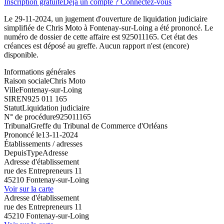
Inscription gratuite
Déjà un compte ? Connectez-vous
Le 29-11-2024, un jugement d'ouverture de liquidation judiciaire
simplifiée de Chris Moto à Fontenay-sur-Loing a été prononcé. Le
numéro de dossier de cette affaire est 925011165. Cet état des
créances est déposé au greffe. Aucun rapport n'est (encore)
disponible.
Informations générales
Raison sociale
Chris Moto
Ville
Fontenay-sur-Loing
SIREN
925 011 165
Statut
Liquidation judiciaire
N° de procédure
925011165
Tribunal
Greffe du Tribunal de Commerce d'Orléans
Prononcé le
13-11-2024
Établissements / adresses
Depuis
Type
Adresse
Adresse d'établissement
rue des Entrepreneurs 11
45210 Fontenay-sur-Loing
Voir sur la carte
Adresse d'établissement
rue des Entrepreneurs 11
45210 Fontenay-sur-Loing