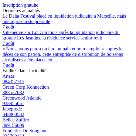
Inscription gratuite
Dernières actualités
Le Delta Festival placé en liquidation judiciaire à Marseille, mais
une reprise reste possible
7 août
Villeneuve-sur-Lot : un mois après la liquidation judiciaire du
groupe Les Jasmins, la résidence service senior revit
7 août
« Nous avons perdu un être humain et notre emploi » : après le
décès de son patron, cette entreprise de distribution de boissons
alcoolisées a été placée en ...
7 août
Faillites dans l'actualité
Anzar
984357715
Green Corp Konnection
888527082
Greenwood Atlantic
938955051
Jabeprode
848860532
Bellee Zaffiro
399156009
Fonderies De Sougland