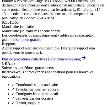
Ponroy 6 Bis rue des Anglaises Cs 65629 45000 Orléans. Les
déclarations des créances sont à adresser au mandataire judiciaire ou
sur le portail électronique prévu par les articles L. 814-2 et L. 814-
13 du code de commerce dans les deux mois à compter de la
publication au Bodacc.
29-11-2024
925011165
Mandataire judiciaire
Mandataire judiciaire
Pas encore connu
Les coordonnées du mandataire sont visibles après inscription
gratuite
Inscription gratuite
Rapports
Aucun rapport n'est encore disponible. Dès qu'un rapport sera
publié, vous le trouverez ici.
Plus de procédures collectives à Fontenay-sur-Loing
GRATIS
Suivre les procédures gratuitement
Inscrivez-vous et recevez des notifications pour les nouvelles
publications
✓
Coordonnées du mandataire
✓
Télécharger tous les rapports
✓
Configurer les alertes e-mail
✓
Sauvegarder des dossiers
✓
Gratuit, toujours