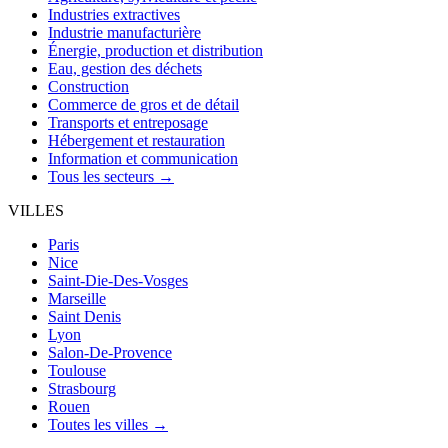
Industries extractives
Industrie manufacturière
Énergie, production et distribution
Eau, gestion des déchets
Construction
Commerce de gros et de détail
Transports et entreposage
Hébergement et restauration
Information et communication
Tous les secteurs →
VILLES
Paris
Nice
Saint-Die-Des-Vosges
Marseille
Saint Denis
Lyon
Salon-De-Provence
Toulouse
Strasbourg
Rouen
Toutes les villes →