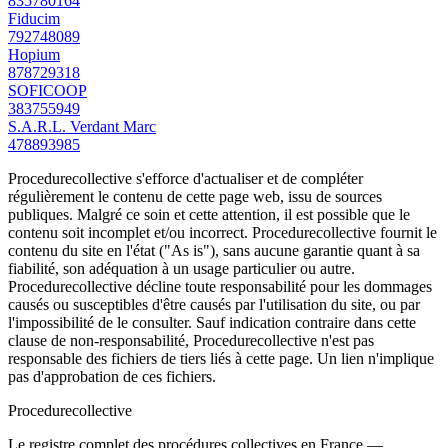
835780164
Fiducim
792748089
Hopium
878729318
SOFICOOP
383755949
S.A.R.L. Verdant Marc
478893985
Procedurecollective s'efforce d'actualiser et de compléter
régulièrement le contenu de cette page web, issu de sources
publiques. Malgré ce soin et cette attention, il est possible que le
contenu soit incomplet et/ou incorrect. Procedurecollective fournit le
contenu du site en l'état ("As is"), sans aucune garantie quant à sa
fiabilité, son adéquation à un usage particulier ou autre.
Procedurecollective décline toute responsabilité pour les dommages
causés ou susceptibles d'être causés par l'utilisation du site, ou par
l'impossibilité de le consulter. Sauf indication contraire dans cette
clause de non-responsabilité, Procedurecollective n'est pas
responsable des fichiers de tiers liés à cette page. Un lien n'implique
pas d'approbation de ces fichiers.
Procedure
collective
Le registre complet des procédures collectives en France —