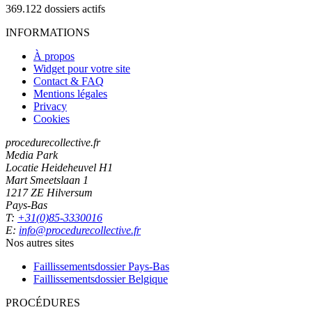
369.122
dossiers actifs
INFORMATIONS
À propos
Widget pour votre site
Contact & FAQ
Mentions légales
Privacy
Cookies
procedurecollective.fr
Media Park
Locatie Heideheuvel H1
Mart Smeetslaan 1
1217 ZE Hilversum
Pays-Bas
T:
+31(0)85-3330016
E:
info@procedurecollective.fr
Nos autres sites
Faillissementsdossier
Pays-Bas
Faillissementsdossier
Belgique
PROCÉDURES