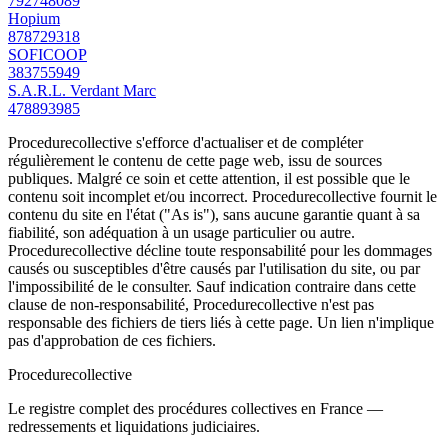
792748089
Hopium
878729318
SOFICOOP
383755949
S.A.R.L. Verdant Marc
478893985
Procedurecollective s'efforce d'actualiser et de compléter
régulièrement le contenu de cette page web, issu de sources
publiques. Malgré ce soin et cette attention, il est possible que le
contenu soit incomplet et/ou incorrect. Procedurecollective fournit le
contenu du site en l'état ("As is"), sans aucune garantie quant à sa
fiabilité, son adéquation à un usage particulier ou autre.
Procedurecollective décline toute responsabilité pour les dommages
causés ou susceptibles d'être causés par l'utilisation du site, ou par
l'impossibilité de le consulter. Sauf indication contraire dans cette
clause de non-responsabilité, Procedurecollective n'est pas
responsable des fichiers de tiers liés à cette page. Un lien n'implique
pas d'approbation de ces fichiers.
Procedure
collective
Le registre complet des procédures collectives en France —
redressements et liquidations judiciaires.