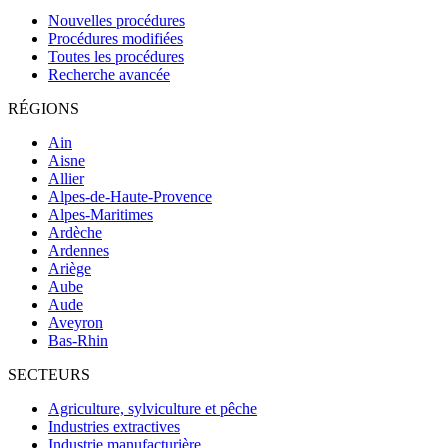
Nouvelles procédures
Procédures modifiées
Toutes les procédures
Recherche avancée
RÉGIONS
Ain
Aisne
Allier
Alpes-de-Haute-Provence
Alpes-Maritimes
Ardèche
Ardennes
Ariège
Aube
Aude
Aveyron
Bas-Rhin
SECTEURS
Agriculture, sylviculture et pêche
Industries extractives
Industrie manufacturière