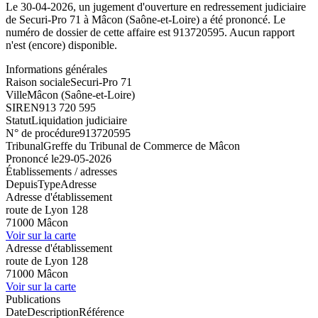
Le 30-04-2026, un jugement d'ouverture en redressement judiciaire
de Securi-Pro 71 à Mâcon (Saône-et-Loire) a été prononcé. Le
numéro de dossier de cette affaire est 913720595. Aucun rapport
n'est (encore) disponible.
Informations générales
Raison sociale
Securi-Pro 71
Ville
Mâcon (Saône-et-Loire)
SIREN
913 720 595
Statut
Liquidation judiciaire
N° de procédure
913720595
Tribunal
Greffe du Tribunal de Commerce de Mâcon
Prononcé le
29-05-2026
Établissements / adresses
Depuis
Type
Adresse
Adresse d'établissement
route de Lyon 128
71000 Mâcon
Voir sur la carte
Adresse d'établissement
route de Lyon 128
71000 Mâcon
Voir sur la carte
Publications
Date
Description
Référence