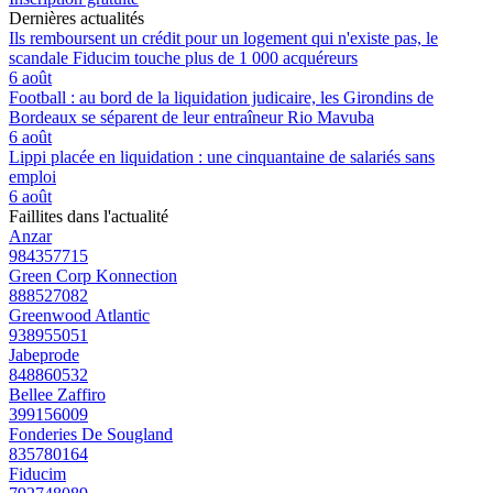
Dernières actualités
Ils remboursent un crédit pour un logement qui n'existe pas, le
scandale Fiducim touche plus de 1 000 acquéreurs
6 août
Football : au bord de la liquidation judicaire, les Girondins de
Bordeaux se séparent de leur entraîneur Rio Mavuba
6 août
Lippi placée en liquidation : une cinquantaine de salariés sans
emploi
6 août
Faillites dans l'actualité
Anzar
984357715
Green Corp Konnection
888527082
Greenwood Atlantic
938955051
Jabeprode
848860532
Bellee Zaffiro
399156009
Fonderies De Sougland
835780164
Fiducim