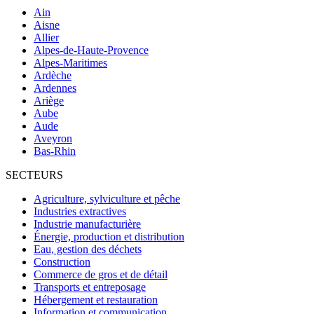
Ain
Aisne
Allier
Alpes-de-Haute-Provence
Alpes-Maritimes
Ardèche
Ardennes
Ariège
Aube
Aude
Aveyron
Bas-Rhin
SECTEURS
Agriculture, sylviculture et pêche
Industries extractives
Industrie manufacturière
Énergie, production et distribution
Eau, gestion des déchets
Construction
Commerce de gros et de détail
Transports et entreposage
Hébergement et restauration
Information et communication