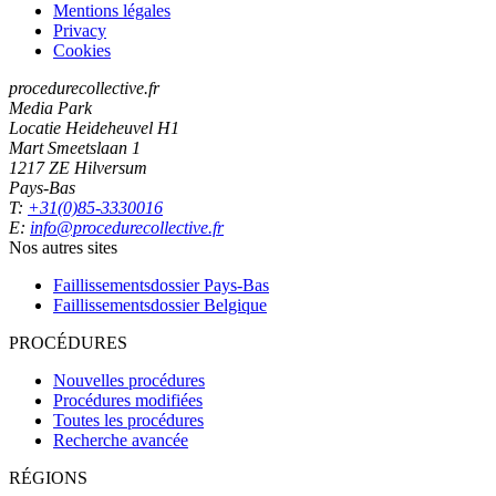
Mentions légales
Privacy
Cookies
procedurecollective.fr
Media Park
Locatie Heideheuvel H1
Mart Smeetslaan 1
1217 ZE Hilversum
Pays-Bas
T:
+31(0)85-3330016
E:
info@procedurecollective.fr
Nos autres sites
Faillissementsdossier
Pays-Bas
Faillissementsdossier
Belgique
PROCÉDURES
Nouvelles procédures
Procédures modifiées
Toutes les procédures
Recherche avancée
RÉGIONS