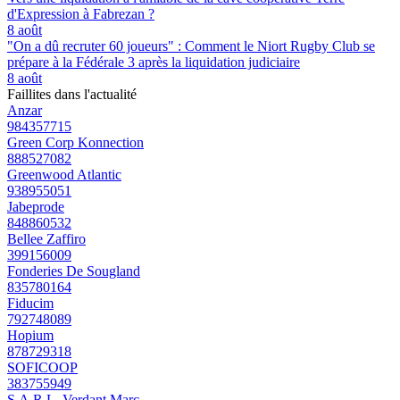
d'Expression à Fabrezan ?
8 août
"On a dû recruter 60 joueurs" : Comment le Niort Rugby Club se
prépare à la Fédérale 3 après la liquidation judiciaire
8 août
Faillites dans l'actualité
Anzar
984357715
Green Corp Konnection
888527082
Greenwood Atlantic
938955051
Jabeprode
848860532
Bellee Zaffiro
399156009
Fonderies De Sougland
835780164
Fiducim
792748089
Hopium
878729318
SOFICOOP
383755949
S.A.R.L. Verdant Marc