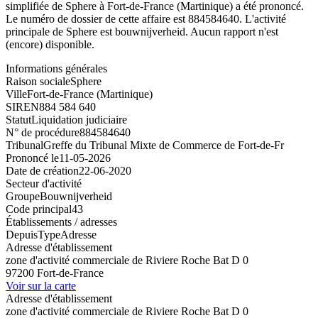
simplifiée de Sphere à Fort-de-France (Martinique) a été prononcé.
Le numéro de dossier de cette affaire est 884584640. L'activité
principale de Sphere est bouwnijverheid. Aucun rapport n'est
(encore) disponible.
Informations générales
Raison sociale
Sphere
Ville
Fort-de-France (Martinique)
SIREN
884 584 640
Statut
Liquidation judiciaire
N° de procédure
884584640
Tribunal
Greffe du Tribunal Mixte de Commerce de Fort-de-Fr
Prononcé le
11-05-2026
Date de création
22-06-2020
Secteur d'activité
Groupe
Bouwnijverheid
Code principal
43
Établissements / adresses
Depuis
Type
Adresse
Adresse d'établissement
zone d'activité commerciale de Riviere Roche Bat D 0
97200 Fort-de-France
Voir sur la carte
Adresse d'établissement
zone d'activité commerciale de Riviere Roche Bat D 0