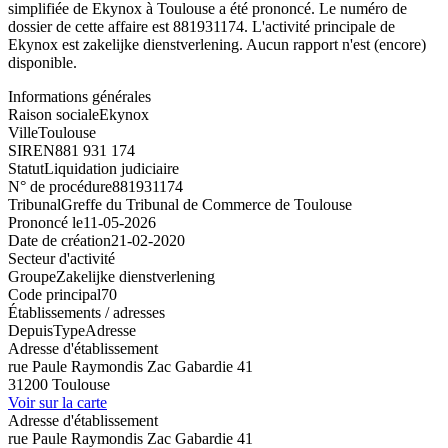
simplifiée de Ekynox à Toulouse a été prononcé. Le numéro de
dossier de cette affaire est 881931174. L'activité principale de
Ekynox est zakelijke dienstverlening. Aucun rapport n'est (encore)
disponible.
Informations générales
Raison sociale
Ekynox
Ville
Toulouse
SIREN
881 931 174
Statut
Liquidation judiciaire
N° de procédure
881931174
Tribunal
Greffe du Tribunal de Commerce de Toulouse
Prononcé le
11-05-2026
Date de création
21-02-2020
Secteur d'activité
Groupe
Zakelijke dienstverlening
Code principal
70
Établissements / adresses
Depuis
Type
Adresse
Adresse d'établissement
rue Paule Raymondis Zac Gabardie 41
31200 Toulouse
Voir sur la carte
Adresse d'établissement
rue Paule Raymondis Zac Gabardie 41