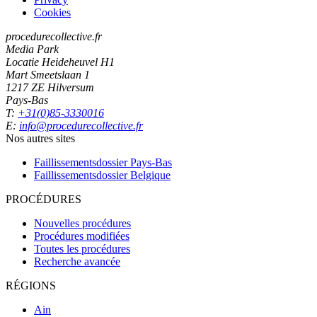
Cookies
procedurecollective.fr
Media Park
Locatie Heideheuvel H1
Mart Smeetslaan 1
1217 ZE Hilversum
Pays-Bas
T:
+31(0)85-3330016
E:
info@procedurecollective.fr
Nos autres sites
Faillissementsdossier
Pays-Bas
Faillissementsdossier
Belgique
PROCÉDURES
Nouvelles procédures
Procédures modifiées
Toutes les procédures
Recherche avancée
RÉGIONS
Ain