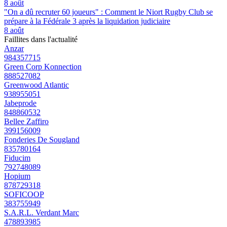
8 août
"On a dû recruter 60 joueurs" : Comment le Niort Rugby Club se
prépare à la Fédérale 3 après la liquidation judiciaire
8 août
Faillites dans l'actualité
Anzar
984357715
Green Corp Konnection
888527082
Greenwood Atlantic
938955051
Jabeprode
848860532
Bellee Zaffiro
399156009
Fonderies De Sougland
835780164
Fiducim
792748089
Hopium
878729318
SOFICOOP
383755949
S.A.R.L. Verdant Marc
478893985