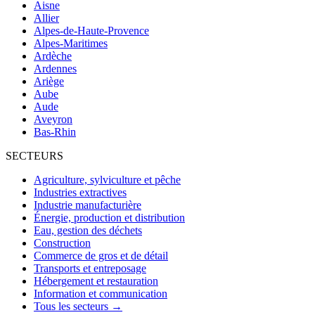
Aisne
Allier
Alpes-de-Haute-Provence
Alpes-Maritimes
Ardèche
Ardennes
Ariège
Aube
Aude
Aveyron
Bas-Rhin
SECTEURS
Agriculture, sylviculture et pêche
Industries extractives
Industrie manufacturière
Énergie, production et distribution
Eau, gestion des déchets
Construction
Commerce de gros et de détail
Transports et entreposage
Hébergement et restauration
Information et communication
Tous les secteurs →