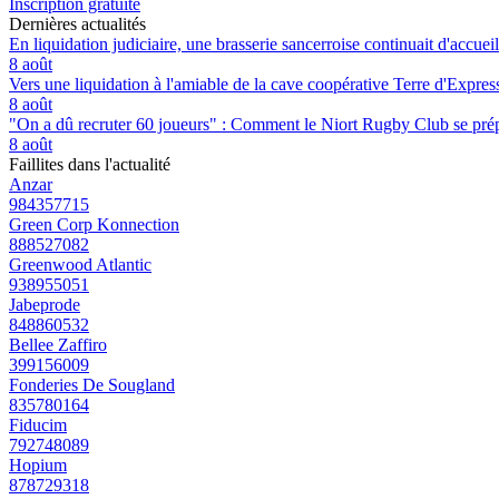
Inscription gratuite
Dernières actualités
En liquidation judiciaire, une brasserie sancerroise continuait d'accueill
8 août
Vers une liquidation à l'amiable de la cave coopérative Terre d'Expre
8 août
"On a dû recruter 60 joueurs" : Comment le Niort Rugby Club se prépar
8 août
Faillites dans l'actualité
Anzar
984357715
Green Corp Konnection
888527082
Greenwood Atlantic
938955051
Jabeprode
848860532
Bellee Zaffiro
399156009
Fonderies De Sougland
835780164
Fiducim
792748089
Hopium
878729318