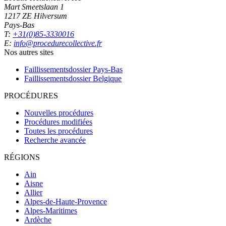
Mart Smeetslaan 1
1217 ZE Hilversum
Pays-Bas
T:
+31(0)85-3330016
E:
info@procedurecollective.fr
Nos autres sites
Faillissementsdossier
Pays-Bas
Faillissementsdossier
Belgique
PROCÉDURES
Nouvelles procédures
Procédures modifiées
Toutes les procédures
Recherche avancée
RÉGIONS
Ain
Aisne
Allier
Alpes-de-Haute-Provence
Alpes-Maritimes
Ardèche