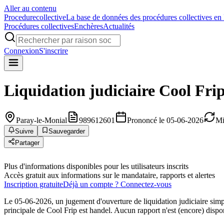
Aller au contenu
Procedure
collective
La base de données des procédures collectives en
Procédures collectives
Enchères
Actualités
Connexion
S'inscrire
Liquidation judiciaire
Cool Fri
Paray-le-Monial
989612601
Prononcé le 05-06-2026
Mi
Suivre
Sauvegarder
Partager
Plus d'informations disponibles pour les utilisateurs inscrits
Accès gratuit aux informations sur le mandataire, rapports et alertes
Inscription gratuite
Déjà un compte ? Connectez-vous
Le 05-06-2026, un jugement d'ouverture de liquidation judiciaire simp
principale de Cool Frip est handel. Aucun rapport n'est (encore) dispo