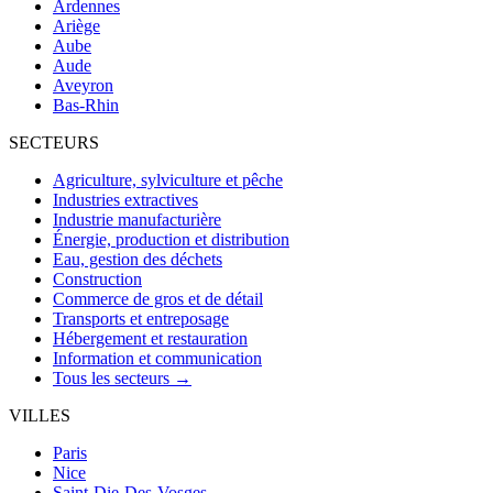
Ardennes
Ariège
Aube
Aude
Aveyron
Bas-Rhin
SECTEURS
Agriculture, sylviculture et pêche
Industries extractives
Industrie manufacturière
Énergie, production et distribution
Eau, gestion des déchets
Construction
Commerce de gros et de détail
Transports et entreposage
Hébergement et restauration
Information et communication
Tous les secteurs →
VILLES
Paris
Nice
Saint-Die-Des-Vosges