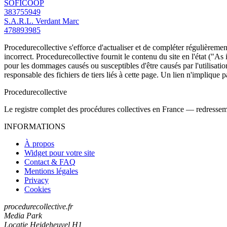
SOFICOOP
383755949
S.A.R.L. Verdant Marc
478893985
Procedurecollective s'efforce d'actualiser et de compléter régulièrement
incorrect. Procedurecollective fournit le contenu du site en l'état ("As
pour les dommages causés ou susceptibles d'être causés par l'utilisation
responsable des fichiers de tiers liés à cette page. Un lien n'implique p
Procedure
collective
Le registre complet des procédures collectives en France — redressemen
INFORMATIONS
À propos
Widget pour votre site
Contact & FAQ
Mentions légales
Privacy
Cookies
procedurecollective.fr
Media Park
Locatie Heideheuvel H1