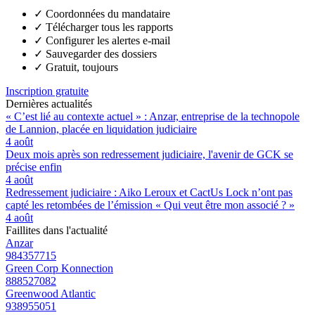
✓
Coordonnées du mandataire
✓
Télécharger tous les rapports
✓
Configurer les alertes e-mail
✓
Sauvegarder des dossiers
✓
Gratuit, toujours
Inscription gratuite
Dernières actualités
« C’est lié au contexte actuel » : Anzar, entreprise de la technopole
de Lannion, placée en liquidation judiciaire
4 août
Deux mois après son redressement judiciaire, l'avenir de GCK se
précise enfin
4 août
Redressement judiciaire : Aiko Leroux et CactUs Lock n’ont pas
capté les retombées de l’émission « Qui veut être mon associé ? »
4 août
Faillites dans l'actualité
Anzar
984357715
Green Corp Konnection
888527082
Greenwood Atlantic
938955051