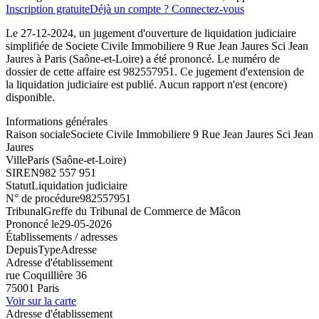
Inscription gratuite
Déjà un compte ? Connectez-vous
Le 27-12-2024, un jugement d'ouverture de liquidation judiciaire
simplifiée de Societe Civile Immobiliere 9 Rue Jean Jaures Sci Jean
Jaures à Paris (Saône-et-Loire) a été prononcé. Le numéro de
dossier de cette affaire est 982557951. Ce jugement d'extension de
la liquidation judiciaire est publié. Aucun rapport n'est (encore)
disponible.
Informations générales
Raison sociale
Societe Civile Immobiliere 9 Rue Jean Jaures Sci Jean
Jaures
Ville
Paris (Saône-et-Loire)
SIREN
982 557 951
Statut
Liquidation judiciaire
N° de procédure
982557951
Tribunal
Greffe du Tribunal de Commerce de Mâcon
Prononcé le
29-05-2026
Établissements / adresses
Depuis
Type
Adresse
Adresse d'établissement
rue Coquillière 36
75001 Paris
Voir sur la carte
Adresse d'établissement