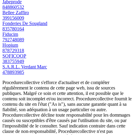
Jabeprode
848860532
Bellee Zaffiro
399156009
Fonderies De Sougland
835780164
Fiducim
792748089
Hopium
878729318
SOFICOOP
383755949
S.A.R.L. Verdant Marc
478893985
Procedurecollective s'efforce d'actualiser et de compléter
régulièrement le contenu de cette page web, issu de sources
publiques. Malgré ce soin et cette attention, il est possible que le
contenu soit incomplet et/ou incorrect. Procedurecollective fournit le
contenu du site en l'état ("As is"), sans aucune garantie quant à sa
fiabilité, son adéquation à un usage particulier ou autre.
Procedurecollective décline toute responsabilité pour les dommages
causés ou susceptibles d'être causés par l'utilisation du site, ou par
l'impossibilité de le consulter. Sauf indication contraire dans cette
clause de non-responsabilité, Procedurecollective n'est pas