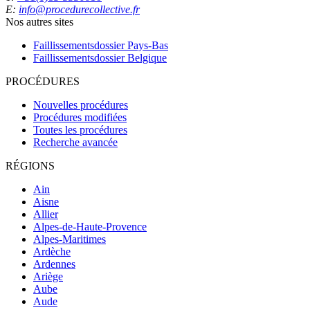
E:
info@procedurecollective.fr
Nos autres sites
Faillissementsdossier
Pays-Bas
Faillissementsdossier
Belgique
PROCÉDURES
Nouvelles procédures
Procédures modifiées
Toutes les procédures
Recherche avancée
RÉGIONS
Ain
Aisne
Allier
Alpes-de-Haute-Provence
Alpes-Maritimes
Ardèche
Ardennes
Ariège
Aube
Aude