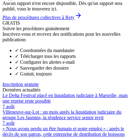
Aucun rapport n'est encore disponible. Dès qu'un rapport sera
publié, vous le trouverez ici.
Plus de procédures collectives à Rety
GRATIS
Suivre les procédures gratuitement
Inscrivez-vous et recevez des notifications pour les nouvelles
publications
✓
Coordonnées du mandataire
✓
Télécharger tous les rapports
✓
Configurer les alertes e-mail
✓
Sauvegarder des dossiers
✓
Gratuit, toujours
Inscription gratuite
Dernières actualités
Le Delta Festival placé en liquidation judiciaire à Marseille, mais
une reprise reste possible
7 août
Villeneuve-sur-Lot : un mois après la liquidation judiciaire du
groupe Les Jasmins, la résidence service senior revit
7 août
« Nous avons perdu un être humain et notre emploi » : après le
décès de son patron, cette entreprise de distribution de boissons