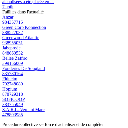
alcoolisées a été placée en ...
7 août
Faillites dans l'actualité
Anzar
984357715
Green Corp Konnection
888527082
Greenwood Atlantic
938955051
Jabeprode
848860532
Bellee Zaffiro
399156009
Fonderies De Sougland
835780164
Fiducim
792748089
Hopium
878729318
SOFICOOP
383755949
S.A.R.L. Verdant Marc
478893985
Procedurecollective s'efforce d'actualiser et de compléter