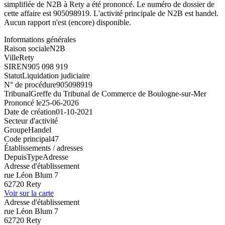
simplifiée de N2B à Rety a été prononcé. Le numéro de dossier de
cette affaire est 905098919. L'activité principale de N2B est handel.
Aucun rapport n'est (encore) disponible.
Informations générales
Raison sociale
N2B
Ville
Rety
SIREN
905 098 919
Statut
Liquidation judiciaire
N° de procédure
905098919
Tribunal
Greffe du Tribunal de Commerce de Boulogne-sur-Mer
Prononcé le
25-06-2026
Date de création
01-10-2021
Secteur d'activité
Groupe
Handel
Code principal
47
Établissements / adresses
Depuis
Type
Adresse
Adresse d'établissement
rue Léon Blum 7
62720 Rety
Voir sur la carte
Adresse d'établissement
rue Léon Blum 7
62720 Rety