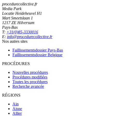
procedurecollective.fr
Media Park
Locatie Heideheuvel H1
Mart Smeetslaan 1
1217 ZE Hilversum
Pays-Bas
T:
+31(0)85-3330016
E:
info@procedurecollective.fr
Nos autres sites
Faillissementsdossier
Pays-Bas
Faillissementsdossier
Belgique
PROCÉDURES
Nouvelles procédures
Procédures modifiées
Toutes les procédures
Recherche avancée
RÉGIONS
Ain
Aisne
Allier