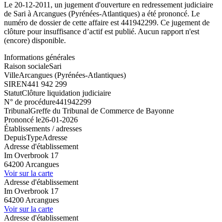
Le 20-12-2011, un jugement d'ouverture en redressement judiciaire
de Sari à Arcangues (Pyrénées-Atlantiques) a été prononcé. Le
numéro de dossier de cette affaire est 441942299. Ce jugement de
clôture pour insuffisance d’actif est publié. Aucun rapport n'est
(encore) disponible.
Informations générales
Raison sociale
Sari
Ville
Arcangues (Pyrénées-Atlantiques)
SIREN
441 942 299
Statut
Clôture liquidation judiciaire
N° de procédure
441942299
Tribunal
Greffe du Tribunal de Commerce de Bayonne
Prononcé le
26-01-2026
Établissements / adresses
Depuis
Type
Adresse
Adresse d'établissement
Im Overbrook 17
64200 Arcangues
Voir sur la carte
Adresse d'établissement
Im Overbrook 17
64200 Arcangues
Voir sur la carte
Adresse d'établissement