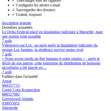
✓
Télécharger tous les rapports
✓
Configurer les alertes e-mail
✓
Sauvegarder des dossiers
✓
Gratuit, toujours
Inscription gratuite
Dernières actualités
Le Delta Festival placé en liquidation judiciaire à Marseille, mais
une reprise reste possible
7 août
Villeneuve-sur-Lot : un mois après la liquidation judiciaire du
groupe Les Jasmins, la résidence service senior revit
7 août
« Nous avons perdu un être humain et notre emploi » : après le
décès de son patron, cette entreprise de distribution de boissons
alcoolisées a été placée en ...
7 août
Faillites dans l'actualité
Anzar
984357715
Green Corp Konnection
888527082
Greenwood Atlantic
938955051
Jabeprode