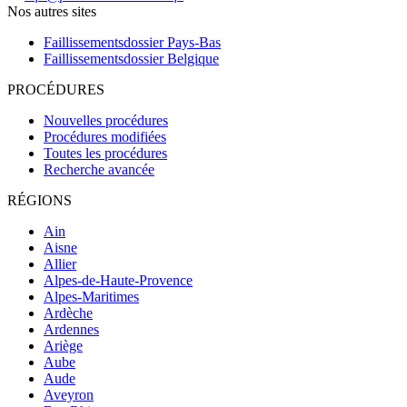
Nos autres sites
Faillissementsdossier
Pays-Bas
Faillissementsdossier
Belgique
PROCÉDURES
Nouvelles procédures
Procédures modifiées
Toutes les procédures
Recherche avancée
RÉGIONS
Ain
Aisne
Allier
Alpes-de-Haute-Provence
Alpes-Maritimes
Ardèche
Ardennes
Ariège
Aube
Aude
Aveyron