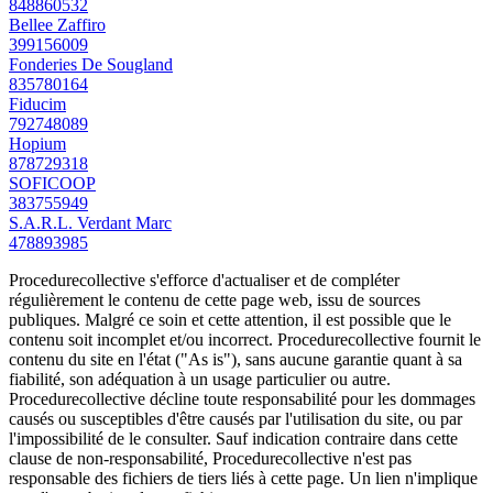
848860532
Bellee Zaffiro
399156009
Fonderies De Sougland
835780164
Fiducim
792748089
Hopium
878729318
SOFICOOP
383755949
S.A.R.L. Verdant Marc
478893985
Procedurecollective s'efforce d'actualiser et de compléter
régulièrement le contenu de cette page web, issu de sources
publiques. Malgré ce soin et cette attention, il est possible que le
contenu soit incomplet et/ou incorrect. Procedurecollective fournit le
contenu du site en l'état ("As is"), sans aucune garantie quant à sa
fiabilité, son adéquation à un usage particulier ou autre.
Procedurecollective décline toute responsabilité pour les dommages
causés ou susceptibles d'être causés par l'utilisation du site, ou par
l'impossibilité de le consulter. Sauf indication contraire dans cette
clause de non-responsabilité, Procedurecollective n'est pas
responsable des fichiers de tiers liés à cette page. Un lien n'implique