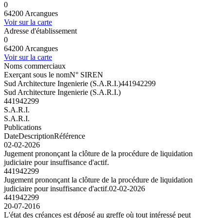
0
64200 Arcangues
Voir sur la carte
Adresse d'établissement
0
64200 Arcangues
Voir sur la carte
Noms commerciaux
Exerçant sous le nom
N° SIREN
Sud Architecture Ingenierie (S.A.R.I.)
441942299
Sud Architecture Ingenierie (S.A.R.I.)
441942299
S.A.R.I.
S.A.R.I.
Publications
Date
Description
Référence
02-02-2026
Jugement prononçant la clôture de la procédure de liquidation
judiciaire pour insuffisance d'actif.
441942299
Jugement prononçant la clôture de la procédure de liquidation
judiciaire pour insuffisance d'actif.
02-02-2026
441942299
20-07-2016
L'état des créances est déposé au greffe où tout intéressé peut