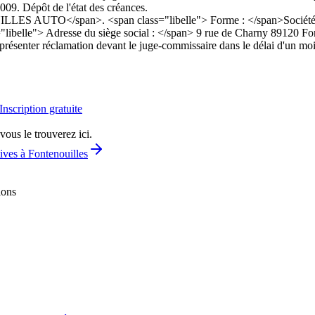
09. Dépôt de l'état des créances.
TO</span>. <span class="libelle"> Forme : </span>Société à respo
s="libelle"> Adresse du siège social : </span> 9 rue de Charny 89120 F
 présenter réclamation devant le juge-commissaire dans le délai d'un moi
Inscription gratuite
vous le trouverez ici.
ives à Fontenouilles
ions