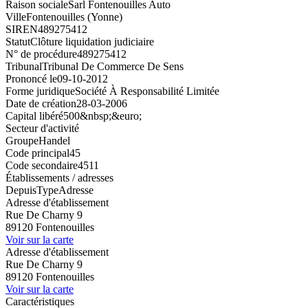
Raison sociale
Sarl Fontenouilles Auto
Ville
Fontenouilles (Yonne)
SIREN
489275412
Statut
Clôture liquidation judiciaire
N° de procédure
489275412
Tribunal
Tribunal De Commerce De Sens
Prononcé le
09-10-2012
Forme juridique
Société À Responsabilité Limitée
Date de création
28-03-2006
Capital libéré
500&nbsp;&euro;
Secteur d'activité
Groupe
Handel
Code principal
45
Code secondaire
4511
Établissements / adresses
Depuis
Type
Adresse
Adresse d'établissement
Rue De Charny 9
89120 Fontenouilles
Voir sur la carte
Adresse d'établissement
Rue De Charny 9
89120 Fontenouilles
Voir sur la carte
Caractéristiques