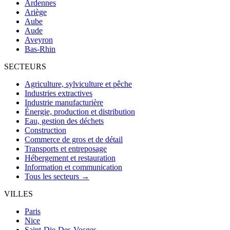
Ardennes
Ariège
Aube
Aude
Aveyron
Bas-Rhin
SECTEURS
Agriculture, sylviculture et pêche
Industries extractives
Industrie manufacturière
Énergie, production et distribution
Eau, gestion des déchets
Construction
Commerce de gros et de détail
Transports et entreposage
Hébergement et restauration
Information et communication
Tous les secteurs →
VILLES
Paris
Nice
Saint-Die-Des-Vosges