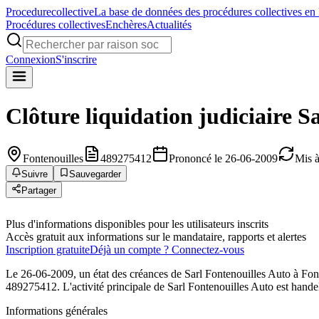
Procedure
collective
La base de données des procédures collectives en
Procédures collectives
Enchères
Actualités
Connexion
S'inscrire
Clôture liquidation judiciaire
Sa
Fontenouilles
489275412
Prononcé le 26-06-2009
Mis à
Suivre
Sauvegarder
Partager
Plus d'informations disponibles pour les utilisateurs inscrits
Accès gratuit aux informations sur le mandataire, rapports et alertes
Inscription gratuite
Déjà un compte ? Connectez-vous
Le 26-06-2009, un état des créances de Sarl Fontenouilles Auto à Font
489275412. L'activité principale de Sarl Fontenouilles Auto est handel
Informations générales