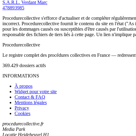
S.A.R.L. Verdant Marc
478893985
Procedurecollective s'efforce d'actualiser et de compléter régulièrement
incorrect. Procedurecollective fournit le contenu du site en l'état ("As
pour les dommages causés ou susceptibles d'être causés par l'utilisation
responsable des fichiers de tiers liés à cette page. Un lien n'implique p
Procedure
collective
Le registre complet des procédures collectives en France — redressemen
369.429
dossiers actifs
INFORMATIONS
À propos
Widget pour votre site
Contact & FAQ
Mentions légales
Privacy
Cookies
procedurecollective.fr
Media Park
Locatie Heideheuvel H1