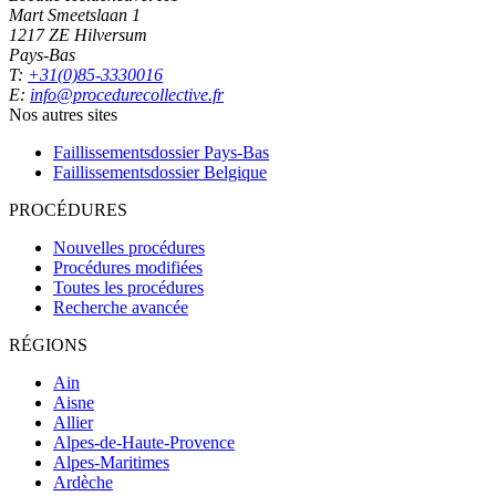
Mart Smeetslaan 1
1217 ZE Hilversum
Pays-Bas
T:
+31(0)85-3330016
E:
info@procedurecollective.fr
Nos autres sites
Faillissementsdossier
Pays-Bas
Faillissementsdossier
Belgique
PROCÉDURES
Nouvelles procédures
Procédures modifiées
Toutes les procédures
Recherche avancée
RÉGIONS
Ain
Aisne
Allier
Alpes-de-Haute-Provence
Alpes-Maritimes
Ardèche