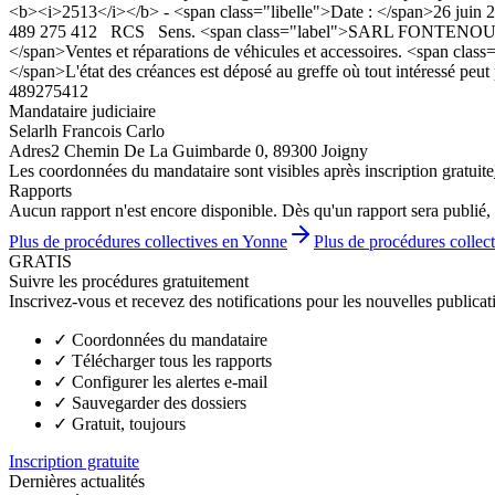
<b><i>2513</i></b> - <span class="libelle">Date : </span>26 juin 20
489 275 412 RCS Sens. <span class="label">SARL FONTENOUILLES AU
</span>Ventes et réparations de véhicules et accessoires. <span clas
</span>L'état des créances est déposé au greffe où tout intéressé peut
489275412
Mandataire judiciaire
Selarlh Francois Carlo
Adres
2 Chemin De La Guimbarde 0, 89300 Joigny
Les coordonnées du mandataire sont visibles après inscription gratuite
Rapports
Aucun rapport n'est encore disponible. Dès qu'un rapport sera publié, 
Plus de procédures collectives en Yonne
Plus de procédures collect
GRATIS
Suivre les procédures gratuitement
Inscrivez-vous et recevez des notifications pour les nouvelles publicat
✓
Coordonnées du mandataire
✓
Télécharger tous les rapports
✓
Configurer les alertes e-mail
✓
Sauvegarder des dossiers
✓
Gratuit, toujours
Inscription gratuite
Dernières actualités