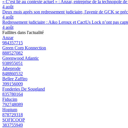
« C’est lié au contexte actuel » : Anzar, entreprise de la technopole de
4 août
Deux mois après son redressement judiciaire, l'avenir de GCK se préc
4 août
Redressement judiciaire : Aiko Leroux et CactUs Lock n’ont pas capté
4 août
Faillites dans l'actualité
Anzar
984357715
Green Corp Konnection
888527082
Greenwood Atlantic
938955051
Jabeprode
848860532
Bellee Zaffiro
399156009
Fonderies De Sougland
835780164
Fiducim
792748089
Hopium
878729318
SOFICOOP
383755949