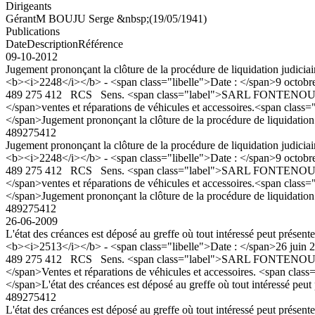
Dirigeants
Gérant
M BOUJU Serge &nbsp;(19/05/1941)
Publications
Date
Description
Référence
09-10-2012
Jugement prononçant la clôture de la procédure de liquidation judiciair
<b><i>2248</i></b> - <span class="libelle">Date : </span>9 octobre 
489 275 412 RCS Sens. <span class="label">SARL FONTENOUILLES AU
</span>ventes et réparations de véhicules et accessoires.<span class
</span>Jugement prononçant la clôture de la procédure de liquidation j
489275412
Jugement prononçant la clôture de la procédure de liquidation judiciair
<b><i>2248</i></b> - <span class="libelle">Date : </span>9 octobre 
489 275 412 RCS Sens. <span class="label">SARL FONTENOUILLES AU
</span>ventes et réparations de véhicules et accessoires.<span class
</span>Jugement prononçant la clôture de la procédure de liquidation j
489275412
26-06-2009
L'état des créances est déposé au greffe où tout intéressé peut présen
<b><i>2513</i></b> - <span class="libelle">Date : </span>26 juin 20
489 275 412 RCS Sens. <span class="label">SARL FONTENOUILLES AU
</span>Ventes et réparations de véhicules et accessoires. <span clas
</span>L'état des créances est déposé au greffe où tout intéressé peut
489275412
L'état des créances est déposé au greffe où tout intéressé peut présen