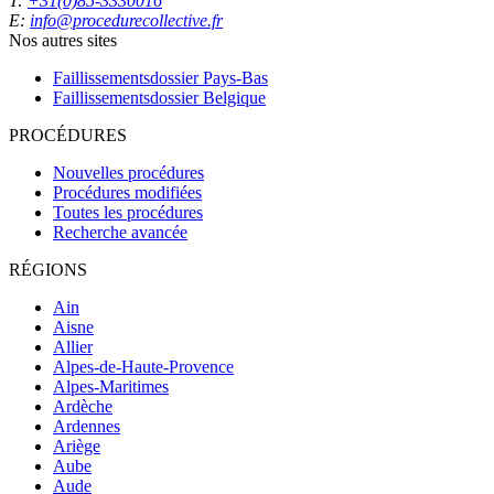
T:
+31(0)85-3330016
E:
info@procedurecollective.fr
Nos autres sites
Faillissementsdossier
Pays-Bas
Faillissementsdossier
Belgique
PROCÉDURES
Nouvelles procédures
Procédures modifiées
Toutes les procédures
Recherche avancée
RÉGIONS
Ain
Aisne
Allier
Alpes-de-Haute-Provence
Alpes-Maritimes
Ardèche
Ardennes
Ariège
Aube
Aude