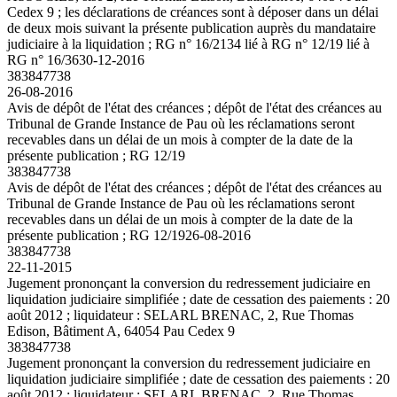
Cedex 9 ; les déclarations de créances sont à déposer dans un délai
de deux mois suivant la présente publication auprès du mandataire
judiciaire à la liquidation ; RG n° 16/2134 lié à RG n° 12/19 lié à
RG n° 16/36
30-12-2016
383847738
26-08-2016
Avis de dépôt de l'état des créances ; dépôt de l'état des créances au
Tribunal de Grande Instance de Pau où les réclamations seront
recevables dans un délai de un mois à compter de la date de la
présente publication ; RG 12/19
383847738
Avis de dépôt de l'état des créances ; dépôt de l'état des créances au
Tribunal de Grande Instance de Pau où les réclamations seront
recevables dans un délai de un mois à compter de la date de la
présente publication ; RG 12/19
26-08-2016
383847738
22-11-2015
Jugement prononçant la conversion du redressement judiciaire en
liquidation judiciaire simplifiée ; date de cessation des paiements : 20
août 2012 ; liquidateur : SELARL BRENAC, 2, Rue Thomas
Edison, Bâtiment A, 64054 Pau Cedex 9
383847738
Jugement prononçant la conversion du redressement judiciaire en
liquidation judiciaire simplifiée ; date de cessation des paiements : 20
août 2012 ; liquidateur : SELARL BRENAC, 2, Rue Thomas