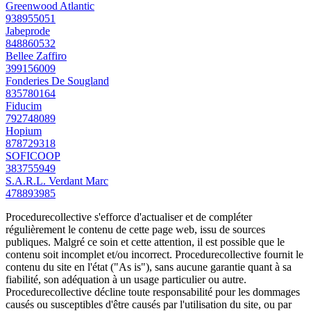
Greenwood Atlantic
938955051
Jabeprode
848860532
Bellee Zaffiro
399156009
Fonderies De Sougland
835780164
Fiducim
792748089
Hopium
878729318
SOFICOOP
383755949
S.A.R.L. Verdant Marc
478893985
Procedurecollective s'efforce d'actualiser et de compléter
régulièrement le contenu de cette page web, issu de sources
publiques. Malgré ce soin et cette attention, il est possible que le
contenu soit incomplet et/ou incorrect. Procedurecollective fournit le
contenu du site en l'état ("As is"), sans aucune garantie quant à sa
fiabilité, son adéquation à un usage particulier ou autre.
Procedurecollective décline toute responsabilité pour les dommages
causés ou susceptibles d'être causés par l'utilisation du site, ou par