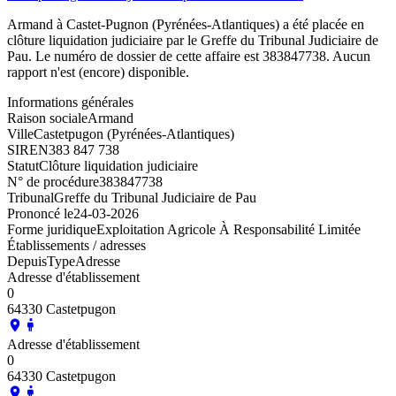
Armand à Castet-Pugnon (Pyrénées-Atlantiques) a été placée en
clôture liquidation judiciaire par le Greffe du Tribunal Judiciaire de
Pau. Le numéro de dossier de cette affaire est 383847738. Aucun
rapport n'est (encore) disponible.
Informations générales
Raison sociale
Armand
Ville
Castetpugon (Pyrénées-Atlantiques)
SIREN
383 847 738
Statut
Clôture liquidation judiciaire
N° de procédure
383847738
Tribunal
Greffe du Tribunal Judiciaire de Pau
Prononcé le
24-03-2026
Forme juridique
Exploitation Agricole À Responsabilité Limitée
Établissements / adresses
Depuis
Type
Adresse
Adresse d'établissement
0
64330 Castetpugon
Adresse d'établissement
0
64330 Castetpugon