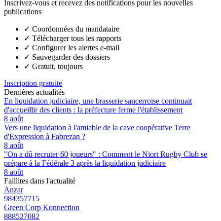
Inscrivez-vous et recevez des notifications pour les nouvelles
publications
✓
Coordonnées du mandataire
✓
Télécharger tous les rapports
✓
Configurer les alertes e-mail
✓
Sauvegarder des dossiers
✓
Gratuit, toujours
Inscription gratuite
Dernières actualités
En liquidation judiciaire, une brasserie sancerroise continuait
d'accueillir des clients : la préfecture ferme l'établissement
8 août
Vers une liquidation à l'amiable de la cave coopérative Terre
d'Expression à Fabrezan ?
8 août
"On a dû recruter 60 joueurs" : Comment le Niort Rugby Club se
prépare à la Fédérale 3 après la liquidation judiciaire
8 août
Faillites dans l'actualité
Anzar
984357715
Green Corp Konnection
888527082