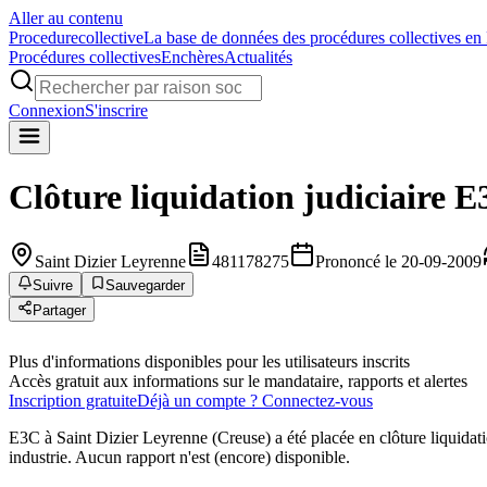
Aller au contenu
Procedure
collective
La base de données des procédures collectives en
Procédures collectives
Enchères
Actualités
Connexion
S'inscrire
Clôture liquidation judiciaire
E
Saint Dizier Leyrenne
481178275
Prononcé le 20-09-2009
Suivre
Sauvegarder
Partager
Plus d'informations disponibles pour les utilisateurs inscrits
Accès gratuit aux informations sur le mandataire, rapports et alertes
Inscription gratuite
Déjà un compte ? Connectez-vous
E3C à Saint Dizier Leyrenne (Creuse) a été placée en clôture liquidat
industrie. Aucun rapport n'est (encore) disponible.