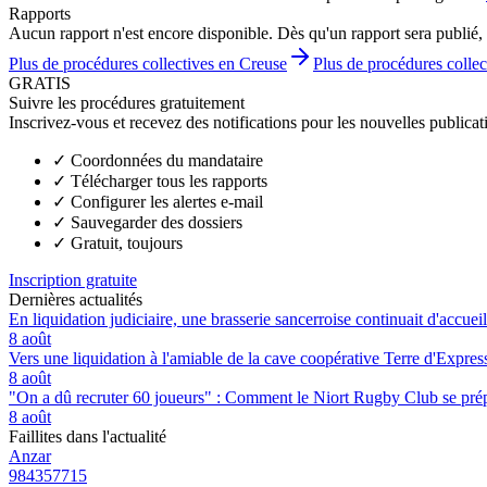
Rapports
Aucun rapport n'est encore disponible. Dès qu'un rapport sera publié, 
Plus de procédures collectives en Creuse
Plus de procédures collec
GRATIS
Suivre les procédures gratuitement
Inscrivez-vous et recevez des notifications pour les nouvelles publicat
✓
Coordonnées du mandataire
✓
Télécharger tous les rapports
✓
Configurer les alertes e-mail
✓
Sauvegarder des dossiers
✓
Gratuit, toujours
Inscription gratuite
Dernières actualités
En liquidation judiciaire, une brasserie sancerroise continuait d'accueill
8 août
Vers une liquidation à l'amiable de la cave coopérative Terre d'Expre
8 août
"On a dû recruter 60 joueurs" : Comment le Niort Rugby Club se prépar
8 août
Faillites dans l'actualité
Anzar
984357715