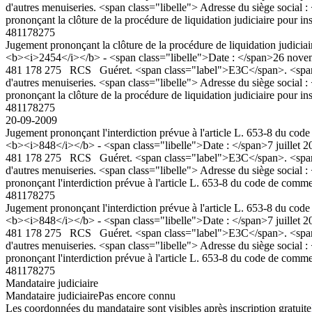
d'autres menuiseries. <span class="libelle"> Adresse du siège socia
prononçant la clôture de la procédure de liquidation judiciaire pour ins
481178275
Jugement prononçant la clôture de la procédure de liquidation judiciair
<b><i>2454</i></b> - <span class="libelle">Date : </span>26 novemb
481 178 275 RCS Guéret. <span class="label">E3C</span>. <span class
d'autres menuiseries. <span class="libelle"> Adresse du siège socia
prononçant la clôture de la procédure de liquidation judiciaire pour ins
481178275
20-09-2009
Jugement prononçant l'interdiction prévue à l'article L. 653-8 
<b><i>848</i></b> - <span class="libelle">Date : </span>7 juillet 20
481 178 275 RCS Guéret. <span class="label">E3C</span>. <span class
d'autres menuiseries. <span class="libelle"> Adresse du siège socia
prononçant l'interdiction prévue à l'article L. 653-8 du code d
481178275
Jugement prononçant l'interdiction prévue à l'article L. 653-8 
<b><i>848</i></b> - <span class="libelle">Date : </span>7 juillet 20
481 178 275 RCS Guéret. <span class="label">E3C</span>. <span class
d'autres menuiseries. <span class="libelle"> Adresse du siège socia
prononçant l'interdiction prévue à l'article L. 653-8 du code d
481178275
Mandataire judiciaire
Mandataire judiciaire
Pas encore connu
Les coordonnées du mandataire sont visibles après inscription gratuite