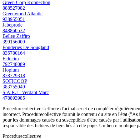
Green Corp Konnection
888527082
Greenwood Atlantic
938955051
Jabeprode
848860532
Bellee Zaffiro
399156009
Fonderies De Sougland
835780164
Fiducim
792748089
Hopium
878729318
SOFICOOP
383755949
S.A.R.L. Verdant Marc
478893985
Procedurecollective s'efforce d'actualiser et de compléter régulièrement
incorrect. Procedurecollective fournit le contenu du site en l'état ("As
pour les dommages causés ou susceptibles d'être causés par l'utilisation
responsable des fichiers de tiers liés à cette page. Un lien n'implique p
Procedure
collective