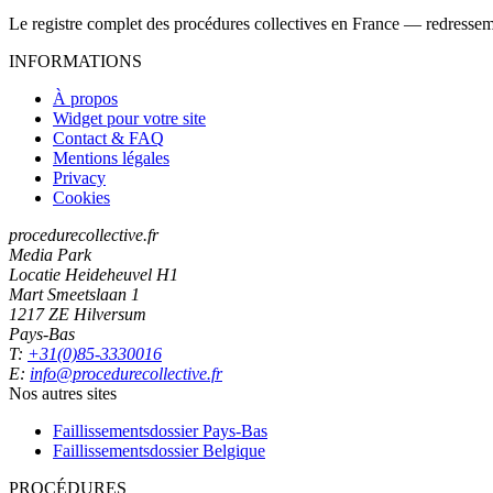
Le registre complet des procédures collectives en France — redressemen
INFORMATIONS
À propos
Widget pour votre site
Contact & FAQ
Mentions légales
Privacy
Cookies
procedurecollective.fr
Media Park
Locatie Heideheuvel H1
Mart Smeetslaan 1
1217 ZE Hilversum
Pays-Bas
T:
+31(0)85-3330016
E:
info@procedurecollective.fr
Nos autres sites
Faillissementsdossier
Pays-Bas
Faillissementsdossier
Belgique
PROCÉDURES