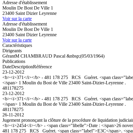
Adresse d'établissement
Moulin De Bost De Ville 1
23400 Saint Dizier Leyrenne
Voir sur la carte
Adresse d'établissement
Moulin De Bost De Ville 1
23400 Saint Dizier Leyrenne
Voir sur la carte
Caractéristiques
Dirigeants
Gérant
M CHAMBRAUD Pascal &nbsp;(05/03/1964)
Publications
Date
Description
Référence
23-12-2012
<b><i>371</i></b> - 481 178 275 RCS Guéret. <span class="label">E3
</span> 1 Moulin du Bost de Ville 23400 Saint-Dizier-Leyrenne .
481178275
23-12-2012
<b><i>371</i></b> - 481 178 275 RCS Guéret. <span class="label">E3
</span> 1 Moulin du Bost de Ville 23400 Saint-Dizier-Leyrenne .
481178275
26-11-2012
Jugement prononçant la clôture de la procédure de liquidation judiciair
<b><i>2454</i></b> - <span class="libelle">Date : </span>26 novemb
481 178 275 RCS Guéret. <span class="label">E3C</span>. <span class