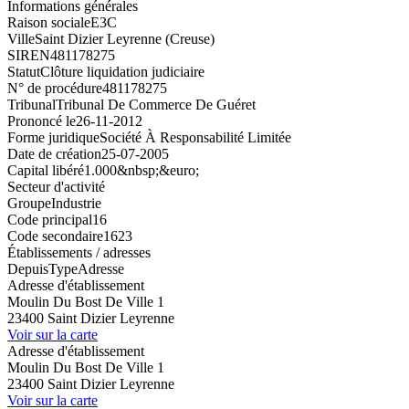
Informations générales
Raison sociale
E3C
Ville
Saint Dizier Leyrenne (Creuse)
SIREN
481178275
Statut
Clôture liquidation judiciaire
N° de procédure
481178275
Tribunal
Tribunal De Commerce De Guéret
Prononcé le
26-11-2012
Forme juridique
Société À Responsabilité Limitée
Date de création
25-07-2005
Capital libéré
1.000&nbsp;&euro;
Secteur d'activité
Groupe
Industrie
Code principal
16
Code secondaire
1623
Établissements / adresses
Depuis
Type
Adresse
Adresse d'établissement
Moulin Du Bost De Ville 1
23400 Saint Dizier Leyrenne
Voir sur la carte
Adresse d'établissement
Moulin Du Bost De Ville 1
23400 Saint Dizier Leyrenne
Voir sur la carte