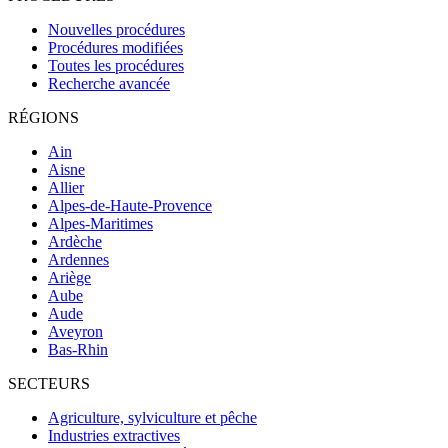
Nouvelles procédures
Procédures modifiées
Toutes les procédures
Recherche avancée
RÉGIONS
Ain
Aisne
Allier
Alpes-de-Haute-Provence
Alpes-Maritimes
Ardèche
Ardennes
Ariège
Aube
Aude
Aveyron
Bas-Rhin
SECTEURS
Agriculture, sylviculture et pêche
Industries extractives