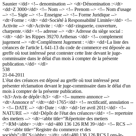
Saunier </dd> <!-- denomination --> <dt>Dénomination :</dt>
<dd>Z 3000</dd> <!-- Nom --> <!-- Prenom --> <!-- Nom d'usage
--> <!-- Sigle --> <!-- Enseigne --> <!-- Forme Juridique -->
<dt>Forme : </dt> <dd>Société à Responsabilité Limitée</dd> <!--
Activite --> <dt>Activite : </dt> <dd>zinguerie, couverture,
charpente.</dd> <!-- adresse --> <dt> Adresse du siège social :
</dt> <dd> les Rippes 39270 Arthenas </dd> <!-- complement
jugement --> <dt>Complément Jugement : </dt> <dd>La liste des
créances de l'article L 641-13 du code de commerce est déposée au
greffe où tout intéressé peut contester cette liste devant le juge-
commissaire dans le délai d'un mois à compter de la présente
publication.</dd> </dl>
538
21-04-2011
L'état des créances est déposé au greffe où tout intéressé peut
présenter réclamation devant le juge-commissaire dans le délai d'un
mois à compter de la présente publication.
<h3>Avis de dépôt</h3> <dl> <!-- numero annonce -->
<dt>Annonce n° </dt><dd>1765</dd> <!-- rectificatif, annulation --
> <!-- DATE --> <dt>Date : </dt> <dd>1er avril 2011</dd> <!--
NATURE --> <dd>Dépôt de l'état des créances</dd> <!-- repertoire
des metiers --> <dt><abbr title="Répertoire des metiers
:">RM</abbr> :</dt> <dd>480 136 126 RM 39</dd> <!-- RCS -->
<dt><abbr title="Registre du commerce et des
sociétés">RCS</abbr> :</dt> <dd>480 136 126 RCS Lons-le-