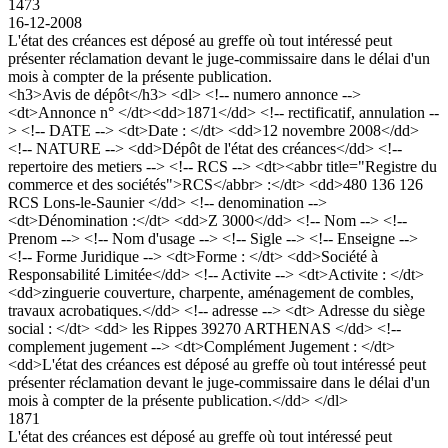
1473
16-12-2008
L'état des créances est déposé au greffe où tout intéressé peut
présenter réclamation devant le juge-commissaire dans le délai d'un
mois à compter de la présente publication.
<h3>Avis de dépôt</h3> <dl> <!-- numero annonce -->
<dt>Annonce n° </dt><dd>1871</dd> <!-- rectificatif, annulation --
> <!-- DATE --> <dt>Date : </dt> <dd>12 novembre 2008</dd>
<!-- NATURE --> <dd>Dépôt de l'état des créances</dd> <!--
repertoire des metiers --> <!-- RCS --> <dt><abbr title="Registre du
commerce et des sociétés">RCS</abbr> :</dt> <dd>480 136 126
RCS Lons-le-Saunier </dd> <!-- denomination -->
<dt>Dénomination :</dt> <dd>Z 3000</dd> <!-- Nom --> <!--
Prenom --> <!-- Nom d'usage --> <!-- Sigle --> <!-- Enseigne -->
<!-- Forme Juridique --> <dt>Forme : </dt> <dd>Société à
Responsabilité Limitée</dd> <!-- Activite --> <dt>Activite : </dt>
<dd>zinguerie couverture, charpente, aménagement de combles,
travaux acrobatiques.</dd> <!-- adresse --> <dt> Adresse du siège
social : </dt> <dd> les Rippes 39270 ARTHENAS </dd> <!--
complement jugement --> <dt>Complément Jugement : </dt>
<dd>L'état des créances est déposé au greffe où tout intéressé peut
présenter réclamation devant le juge-commissaire dans le délai d'un
mois à compter de la présente publication.</dd> </dl>
1871
L'état des créances est déposé au greffe où tout intéressé peut