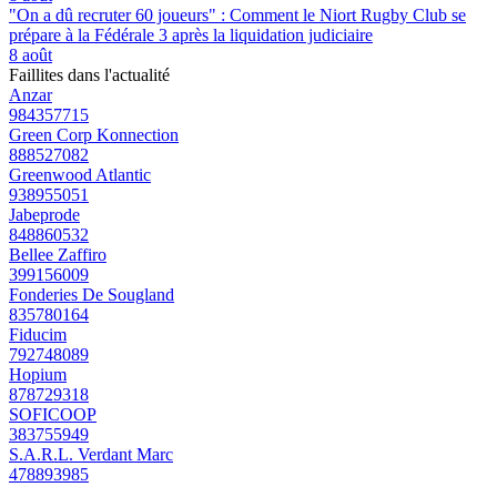
"On a dû recruter 60 joueurs" : Comment le Niort Rugby Club se
prépare à la Fédérale 3 après la liquidation judiciaire
8 août
Faillites dans l'actualité
Anzar
984357715
Green Corp Konnection
888527082
Greenwood Atlantic
938955051
Jabeprode
848860532
Bellee Zaffiro
399156009
Fonderies De Sougland
835780164
Fiducim
792748089
Hopium
878729318
SOFICOOP
383755949
S.A.R.L. Verdant Marc
478893985