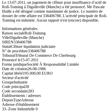
Le 13-07-2011, un jugement de clôture pour insuffisance d’actif de
Roll-Training à Digulleville (Manche) a été prononcé. Me Pascale
Huille a été désigné comme mandataire de justice. Le numéro de
dossier de cette affaire est 338406788. L'activité principale de Roll-
Training est industrie. Aucun rapport n'est (encore) disponible.
Informations générales
Raison sociale
Roll-Training
Ville
Digulleville (Manche)
SIREN
338406788
Statut
Clôture liquidation judiciaire
N° de procédure
338406788
Tribunal
Tribunal De Commerce De Cherbourg
Prononcé le
15-07-2011
Forme juridique
Société À Responsabilité Limitée
Date de création
26-08-1986
Capital libéré
195.000,00 EURO
Secteur d'activité
Groupe
Industrie
Code principal
28
Code secondaire
283
Établissements / adresses
Depuis
Type
Adresse
Adresse d'établissement
33- Zone Industrielle 0