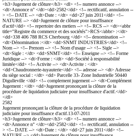
<h3>Jugement de clôture</h3> <dl> <!-- numero annonce -->
<dt>Annonce n° </dt><dd>2582</dd> <!-- rectificatif, annulation --
> <!-- DATE --> <dt>Date : </dt> <dd>27 juin 2011</dd> <!--
NATURE --> <dd>Jugement de clôture pour insuffisance
d'actif</dd> <!-- repertoire des metiers --> <!-- RCS --> <dt><abbr
title="Registre du commerce et des sociétés">RCS</abbr> :</dt>
<dd>338 406 788 RCS Cherbourg </dd> <!-- denomination -->
<dt>Dénomination :</dt> <dd>SNMT INDUSTRIES</dd> <!--
Nom --> <!-- Prenom --> <!-- Nom d'usage --> <!-- Sigle -->
<dt>Sigle : </dt> <dd>SNMT</dd> <!-- Enseigne --> <!-- Forme
Juridique --> <dt>Forme : </dt> <dd>Société à responsabilité
limitée</dd> <!-- Activite --> <dt>Activite : </dt>
<dd>Chaudronnerie-tuyauterie</dd> <!-- adresse --> <dt> Adresse
du siège social : </dt> <dd> Parcelle 33- Zone Industrielle 50440
Digulleville </dd> <!-- complement jugement --> <dt>Complément
Jugement : </dt> <dd>Jugement prononçant la clôture de la
procédure de liquidation judiciaire pour insuffisance d'actif.</dd>
</dl>
2582
Jugement prononçant la clôture de la procédure de liquidation
judiciaire pour insuffisance d'actif.
13-07-2011
<h3>Jugement de clôture</h3> <dl> <!-- numero annonce -->
<dt>Annonce n° </dt><dd>2582</dd> <!-- rectificatif, annulation --
> <!-- DATE --> <dt>Date : </dt> <dd>27 juin 2011</dd> <!--
NATURE --> <dd>Jugement de clôture pour insuffisance