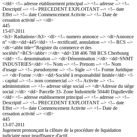
</dd> <!-- adresse etablissement principal --> <!-- adresse --> <!--
Descriptif --> <!-- PRECEDENT EXPLOITANT --> <!-- date
Effet --> <!-- date Commencement Activite --> <!-- Date de
cessation activité --> </dl>
445
15-07-2011
<h3> Radiations</h3> <dl> <!-- numero annonce --> <dt>Annonce
n° </dt><dd>445</dd> <!-- rectificatif, annulation --> <!-- RCS -->
<dt><abbr title="Registre du commerce et des
sociétés">RCS</abbr> :</dt> <dd>338 406 788 RCS Cherbourg
</dd> <!-- denomination --> <dt>Dénomination :</dt> <dd>SNMT
INDUSTRIES</dd> <!-- Nom --> <!-- Prenom --> <!-- Nom
d'usage --> <!-- pseudonyme --> <!-- Sigle --> <!-- Forme Juridique
--> <dt>Forme :</dt> <dd>Société à responsabilité limitée</dd> <!-
- capital --> <!-- nom commercial --> <!-- Activite --> <!--
administration --> <!-- adresse siège social --> <dt>Adresse du siège
social :</dt> <dd> Parcelle 33- Zone Industrielle 50440 Digulleville
</dd> <!-- adresse etablissement principal --> <!-- adresse --> <!--
Descriptif --> <!-- PRECEDENT EXPLOITANT --> <!-- date
Effet --> <!-- date Commencement Activite --> <!-- Date de
cessation activité --> </dl>
445
13-07-2011
Jugement prononçant la clôture de la procédure de liquidation
judiciaire pour insuffisance d'actif.