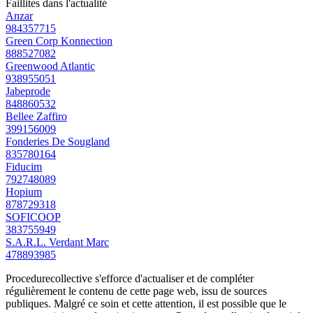
Faillites dans l'actualité
Anzar
984357715
Green Corp Konnection
888527082
Greenwood Atlantic
938955051
Jabeprode
848860532
Bellee Zaffiro
399156009
Fonderies De Sougland
835780164
Fiducim
792748089
Hopium
878729318
SOFICOOP
383755949
S.A.R.L. Verdant Marc
478893985
Procedurecollective s'efforce d'actualiser et de compléter
régulièrement le contenu de cette page web, issu de sources
publiques. Malgré ce soin et cette attention, il est possible que le