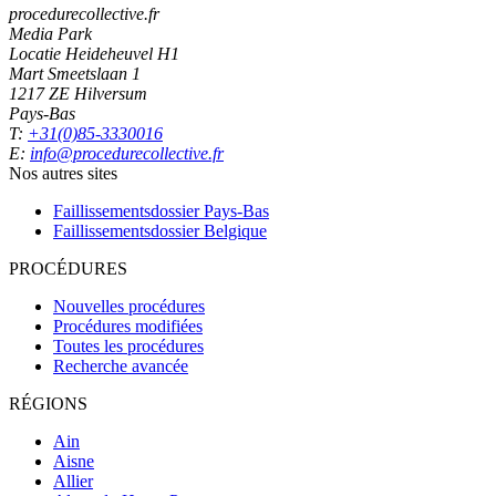
procedurecollective.fr
Media Park
Locatie Heideheuvel H1
Mart Smeetslaan 1
1217 ZE Hilversum
Pays-Bas
T:
+31(0)85-3330016
E:
info@procedurecollective.fr
Nos autres sites
Faillissementsdossier
Pays-Bas
Faillissementsdossier
Belgique
PROCÉDURES
Nouvelles procédures
Procédures modifiées
Toutes les procédures
Recherche avancée
RÉGIONS
Ain
Aisne
Allier