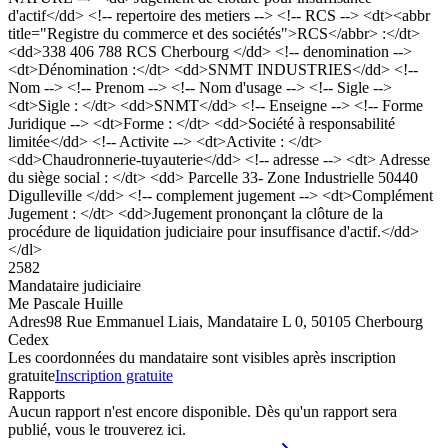
d'actif</dd> <!-- repertoire des metiers --> <!-- RCS --> <dt><abbr
title="Registre du commerce et des sociétés">RCS</abbr> :</dt>
<dd>338 406 788 RCS Cherbourg </dd> <!-- denomination -->
<dt>Dénomination :</dt> <dd>SNMT INDUSTRIES</dd> <!--
Nom --> <!-- Prenom --> <!-- Nom d'usage --> <!-- Sigle -->
<dt>Sigle : </dt> <dd>SNMT</dd> <!-- Enseigne --> <!-- Forme
Juridique --> <dt>Forme : </dt> <dd>Société à responsabilité
limitée</dd> <!-- Activite --> <dt>Activite : </dt>
<dd>Chaudronnerie-tuyauterie</dd> <!-- adresse --> <dt> Adresse
du siège social : </dt> <dd> Parcelle 33- Zone Industrielle 50440
Digulleville </dd> <!-- complement jugement --> <dt>Complément
Jugement : </dt> <dd>Jugement prononçant la clôture de la
procédure de liquidation judiciaire pour insuffisance d'actif.</dd>
</dl>
2582
Mandataire judiciaire
Me Pascale Huille
Adres
98 Rue Emmanuel Liais, Mandataire L 0, 50105 Cherbourg
Cedex
Les coordonnées du mandataire sont visibles après inscription
gratuite
Inscription gratuite
Rapports
Aucun rapport n'est encore disponible. Dès qu'un rapport sera
publié, vous le trouverez ici.