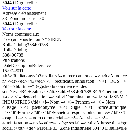
50440 Digulleville
Voir sur la carte
Adresse d'établissement
33- Zone Industrielle 0
50440 Digulleville
Voir sur la carte
Noms commerciaux
Exerçant sous le nom
N° SIREN
Roll-Training
338406788
Roll-Training
338406788
Publications
Date
Description
Référence
15-07-2011
<h3> Radiations</h3> <dl> <!-- numero annonce --> <dt>Annonce
n° </dt><dd>445</dd> <!-- rectificatif, annulation --> <!-- RCS -->
<dt><abbr title="Registre du commerce et des
sociétés">RCS</abbr> :</dt> <dd>338 406 788 RCS Cherbourg
</dd> <!-- denomination --> <dt>Dénomination :</dt> <dd>SNMT
INDUSTRIES</dd> <!-- Nom --> <!-- Prenom --> <!-- Nom
d'usage --> <!-- pseudonyme --> <!-- Sigle --> <!-- Forme Juridique
--> <dt>Forme :</dt> <dd>Société à responsabilité limitée</dd> <!-
- capital --> <!-- nom commercial --> <!-- Activite --> <!--
administration --> <!-- adresse siège social --> <dt>Adresse du siège
social :</dt> <dd> Parcelle 33- Zone Industrielle 50440 Digulleville