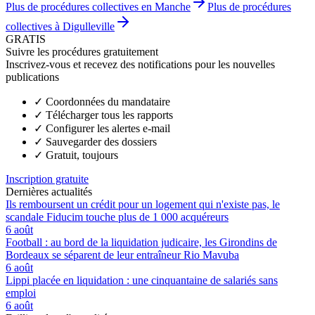
Plus de procédures collectives en Manche
Plus de procédures
collectives à Digulleville
GRATIS
Suivre les procédures gratuitement
Inscrivez-vous et recevez des notifications pour les nouvelles
publications
✓
Coordonnées du mandataire
✓
Télécharger tous les rapports
✓
Configurer les alertes e-mail
✓
Sauvegarder des dossiers
✓
Gratuit, toujours
Inscription gratuite
Dernières actualités
Ils remboursent un crédit pour un logement qui n'existe pas, le
scandale Fiducim touche plus de 1 000 acquéreurs
6 août
Football : au bord de la liquidation judicaire, les Girondins de
Bordeaux se séparent de leur entraîneur Rio Mavuba
6 août
Lippi placée en liquidation : une cinquantaine de salariés sans
emploi
6 août