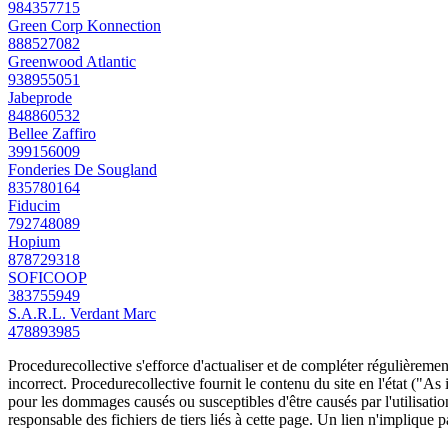
984357715
Green Corp Konnection
888527082
Greenwood Atlantic
938955051
Jabeprode
848860532
Bellee Zaffiro
399156009
Fonderies De Sougland
835780164
Fiducim
792748089
Hopium
878729318
SOFICOOP
383755949
S.A.R.L. Verdant Marc
478893985
Procedurecollective s'efforce d'actualiser et de compléter régulièrement
incorrect. Procedurecollective fournit le contenu du site en l'état ("As
pour les dommages causés ou susceptibles d'être causés par l'utilisation
responsable des fichiers de tiers liés à cette page. Un lien n'implique p