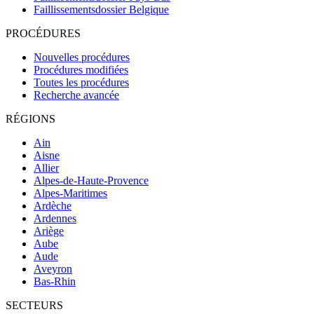
Faillissementsdossier
Belgique
PROCÉDURES
Nouvelles procédures
Procédures modifiées
Toutes les procédures
Recherche avancée
RÉGIONS
Ain
Aisne
Allier
Alpes-de-Haute-Provence
Alpes-Maritimes
Ardèche
Ardennes
Ariège
Aube
Aude
Aveyron
Bas-Rhin
SECTEURS