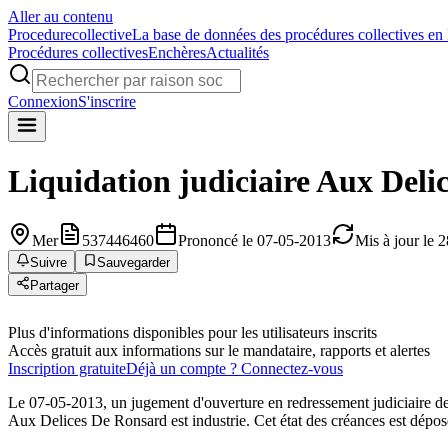
Aller au contenu
Procedure
collective
La base de données des procédures collectives en
Procédures collectives
Enchères
Actualités
Connexion
S'inscrire
Liquidation judiciaire
Aux Deli
Mer
537446460
Prononcé le 07-05-2013
Mis à jour le 
Suivre
Sauvegarder
Partager
Plus d'informations disponibles pour les utilisateurs inscrits
Accès gratuit aux informations sur le mandataire, rapports et alertes
Inscription gratuite
Déjà un compte ? Connectez-vous
Le 07-05-2013, un jugement d'ouverture en redressement judiciaire de
Aux Delices De Ronsard est industrie. Cet état des créances est déposé