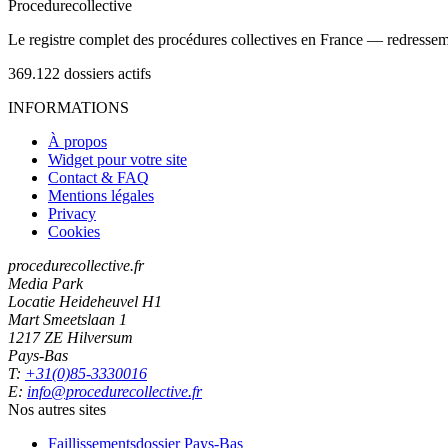
Procedure
collective
Le registre complet des procédures collectives en France — redressemen
369.122
dossiers actifs
INFORMATIONS
À propos
Widget pour votre site
Contact & FAQ
Mentions légales
Privacy
Cookies
procedurecollective.fr
Media Park
Locatie Heideheuvel H1
Mart Smeetslaan 1
1217 ZE Hilversum
Pays-Bas
T:
+31(0)85-3330016
E:
info@procedurecollective.fr
Nos autres sites
Faillissementsdossier
Pays-Bas