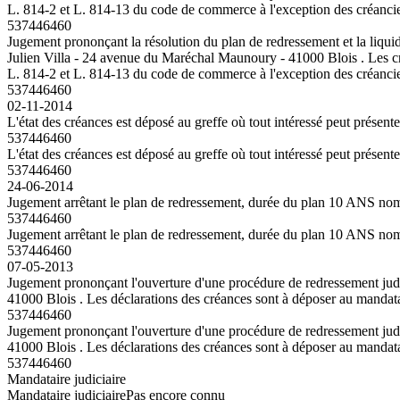
L. 814-2 et L. 814-13 du code de commerce à l'exception des créancie
537446460
Jugement prononçant la résolution du plan de redressement et la liquid
Julien Villa - 24 avenue du Maréchal Maunoury - 41000 Blois . Les créa
L. 814-2 et L. 814-13 du code de commerce à l'exception des créancie
537446460
02-11-2014
L'état des créances est déposé au greffe où tout intéressé peut présent
537446460
L'état des créances est déposé au greffe où tout intéressé peut présent
537446460
24-06-2014
Jugement arrêtant le plan de redressement, durée du plan 10 ANS n
537446460
Jugement arrêtant le plan de redressement, durée du plan 10 ANS n
537446460
07-05-2013
Jugement prononçant l'ouverture d'une procédure de redressement jud
41000 Blois . Les déclarations des créances sont à déposer au mandatai
537446460
Jugement prononçant l'ouverture d'une procédure de redressement jud
41000 Blois . Les déclarations des créances sont à déposer au mandatai
537446460
Mandataire judiciaire
Mandataire judiciaire
Pas encore connu