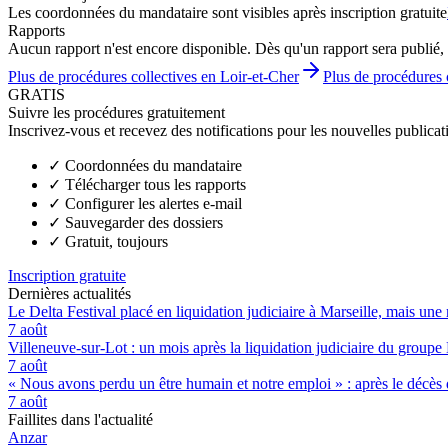
Les coordonnées du mandataire sont visibles après inscription gratuite
Rapports
Aucun rapport n'est encore disponible. Dès qu'un rapport sera publié, 
Plus de procédures collectives en Loir-et-Cher
Plus de procédures 
GRATIS
Suivre les procédures gratuitement
Inscrivez-vous et recevez des notifications pour les nouvelles publicat
✓
Coordonnées du mandataire
✓
Télécharger tous les rapports
✓
Configurer les alertes e-mail
✓
Sauvegarder des dossiers
✓
Gratuit, toujours
Inscription gratuite
Dernières actualités
Le Delta Festival placé en liquidation judiciaire à Marseille, mais une 
7 août
Villeneuve-sur-Lot : un mois après la liquidation judiciaire du groupe 
7 août
« Nous avons perdu un être humain et notre emploi » : après le décès de
7 août
Faillites dans l'actualité
Anzar