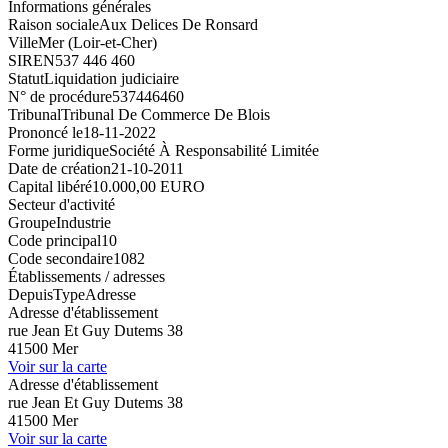
Informations générales
Raison sociale
Aux Delices De Ronsard
Ville
Mer (Loir-et-Cher)
SIREN
537 446 460
Statut
Liquidation judiciaire
N° de procédure
537446460
Tribunal
Tribunal De Commerce De Blois
Prononcé le
18-11-2022
Forme juridique
Société À Responsabilité Limitée
Date de création
21-10-2011
Capital libéré
10.000,00 EURO
Secteur d'activité
Groupe
Industrie
Code principal
10
Code secondaire
1082
Établissements / adresses
Depuis
Type
Adresse
Adresse d'établissement
rue Jean Et Guy Dutems 38
41500 Mer
Voir sur la carte
Adresse d'établissement
rue Jean Et Guy Dutems 38
41500 Mer
Voir sur la carte