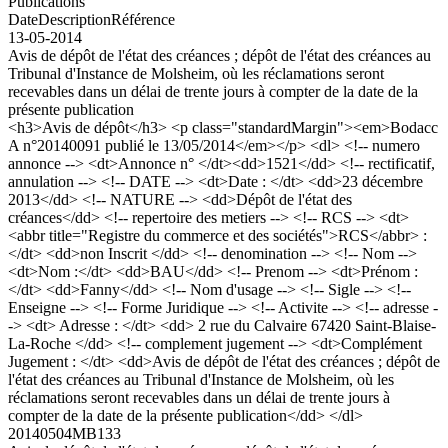
Publications
Date
Description
Référence
13-05-2014
Avis de dépôt de l'état des créances ; dépôt de l'état des créances au
Tribunal d'Instance de Molsheim, où les réclamations seront
recevables dans un délai de trente jours à compter de la date de la
présente publication
<h3>Avis de dépôt</h3> <p class="standardMargin"><em>Bodacc
A n°20140091 publié le 13/05/2014</em></p> <dl> <!-- numero
annonce --> <dt>Annonce n° </dt><dd>1521</dd> <!-- rectificatif,
annulation --> <!-- DATE --> <dt>Date : </dt> <dd>23 décembre
2013</dd> <!-- NATURE --> <dd>Dépôt de l'état des
créances</dd> <!-- repertoire des metiers --> <!-- RCS --> <dt>
<abbr title="Registre du commerce et des sociétés">RCS</abbr> :
</dt> <dd>non Inscrit </dd> <!-- denomination --> <!-- Nom -->
<dt>Nom :</dt> <dd>BAU</dd> <!-- Prenom --> <dt>Prénom :
</dt> <dd>Fanny</dd> <!-- Nom d'usage --> <!-- Sigle --> <!--
Enseigne --> <!-- Forme Juridique --> <!-- Activite --> <!-- adresse -
-> <dt> Adresse : </dt> <dd> 2 rue du Calvaire 67420 Saint-Blaise-
La-Roche </dd> <!-- complement jugement --> <dt>Complément
Jugement : </dt> <dd>Avis de dépôt de l'état des créances ; dépôt de
l'état des créances au Tribunal d'Instance de Molsheim, où les
réclamations seront recevables dans un délai de trente jours à
compter de la date de la présente publication</dd> </dl>
20140504MB133