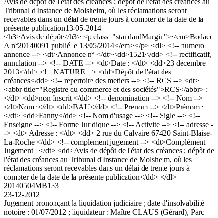
Avis de dépôt de l'état des créances ; dépôt de l'état des créances au
Tribunal d'Instance de Molsheim, où les réclamations seront
recevables dans un délai de trente jours à compter de la date de la
présente publication
13-05-2014
<h3>Avis de dépôt</h3> <p class="standardMargin"><em>Bodacc
A n°20140091 publié le 13/05/2014</em></p> <dl> <!-- numero
annonce --> <dt>Annonce n° </dt><dd>1521</dd> <!-- rectificatif,
annulation --> <!-- DATE --> <dt>Date : </dt> <dd>23 décembre
2013</dd> <!-- NATURE --> <dd>Dépôt de l'état des
créances</dd> <!-- repertoire des metiers --> <!-- RCS --> <dt>
<abbr title="Registre du commerce et des sociétés">RCS</abbr> :
</dt> <dd>non Inscrit </dd> <!-- denomination --> <!-- Nom -->
<dt>Nom :</dt> <dd>BAU</dd> <!-- Prenom --> <dt>Prénom :
</dt> <dd>Fanny</dd> <!-- Nom d'usage --> <!-- Sigle --> <!--
Enseigne --> <!-- Forme Juridique --> <!-- Activite --> <!-- adresse -
-> <dt> Adresse : </dt> <dd> 2 rue du Calvaire 67420 Saint-Blaise-
La-Roche </dd> <!-- complement jugement --> <dt>Complément
Jugement : </dt> <dd>Avis de dépôt de l'état des créances ; dépôt de
l'état des créances au Tribunal d'Instance de Molsheim, où les
réclamations seront recevables dans un délai de trente jours à
compter de la date de la présente publication</dd> </dl>
20140504MB133
23-12-2012
Jugement prononçant la liquidation judiciaire ; date d'insolvabilité
notoire : 01/07/2012 ; liquidateur : Maître CLAUS (Gérard), Parc