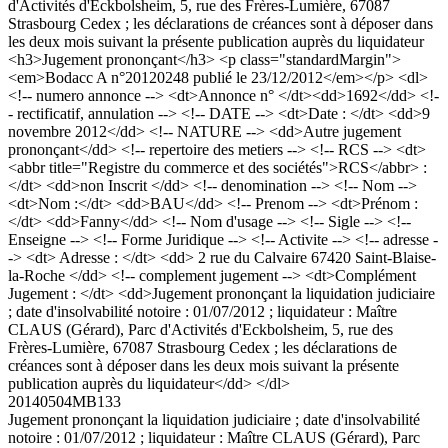
d'Activités d'Eckbolsheim, 5, rue des Frères-Lumière, 67087
Strasbourg Cedex ; les déclarations de créances sont à déposer dans
les deux mois suivant la présente publication auprès du liquidateur
<h3>Jugement prononçant</h3> <p class="standardMargin">
<em>Bodacc A n°20120248 publié le 23/12/2012</em></p> <dl>
<!-- numero annonce --> <dt>Annonce n° </dt><dd>1692</dd> <!-
- rectificatif, annulation --> <!-- DATE --> <dt>Date : </dt> <dd>9
novembre 2012</dd> <!-- NATURE --> <dd>Autre jugement
prononçant</dd> <!-- repertoire des metiers --> <!-- RCS --> <dt>
<abbr title="Registre du commerce et des sociétés">RCS</abbr> :
</dt> <dd>non Inscrit </dd> <!-- denomination --> <!-- Nom -->
<dt>Nom :</dt> <dd>BAU</dd> <!-- Prenom --> <dt>Prénom :
</dt> <dd>Fanny</dd> <!-- Nom d'usage --> <!-- Sigle --> <!--
Enseigne --> <!-- Forme Juridique --> <!-- Activite --> <!-- adresse -
-> <dt> Adresse : </dt> <dd> 2 rue du Calvaire 67420 Saint-Blaise-
la-Roche </dd> <!-- complement jugement --> <dt>Complément
Jugement : </dt> <dd>Jugement prononçant la liquidation judiciaire
; date d'insolvabilité notoire : 01/07/2012 ; liquidateur : Maître
CLAUS (Gérard), Parc d'Activités d'Eckbolsheim, 5, rue des
Frères-Lumière, 67087 Strasbourg Cedex ; les déclarations de
créances sont à déposer dans les deux mois suivant la présente
publication auprès du liquidateur</dd> </dl>
20140504MB133
Jugement prononçant la liquidation judiciaire ; date d'insolvabilité
notoire : 01/07/2012 ; liquidateur : Maître CLAUS (Gérard), Parc