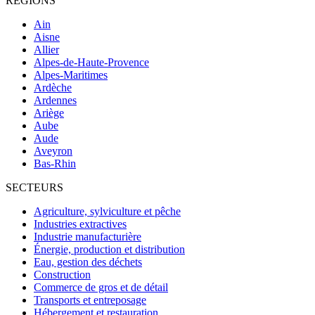
RÉGIONS
Ain
Aisne
Allier
Alpes-de-Haute-Provence
Alpes-Maritimes
Ardèche
Ardennes
Ariège
Aube
Aude
Aveyron
Bas-Rhin
SECTEURS
Agriculture, sylviculture et pêche
Industries extractives
Industrie manufacturière
Énergie, production et distribution
Eau, gestion des déchets
Construction
Commerce de gros et de détail
Transports et entreposage
Hébergement et restauration