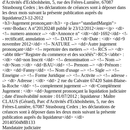
d'Activités d'Eckbolsheim, 5, rue des Frères-Lumière, 67087
Strasbourg Cedex ; les déclarations de créances sont à déposer dans
les deux mois suivant la présente publication auprès du
liquidateur
23-12-2012
<h3>Jugement prononçant</h3> <p class="standardMargin">
<em>Bodacc A n°20120248 publié le 23/12/2012</em></p> <dl>
<!-- numero annonce --> <dt>Annonce n° </dt><dd>1692</dd> <!-
- rectificatif, annulation --> <!-- DATE --> <dt>Date : </dt> <dd>9
novembre 2012</dd> <!-- NATURE --> <dd>Autre jugement
prononçant</dd> <!-- repertoire des metiers --> <!-- RCS --> <dt>
<abbr title="Registre du commerce et des sociétés">RCS</abbr> :
</dt> <dd>non Inscrit </dd> <!-- denomination --> <!-- Nom -->
<dt>Nom :</dt> <dd>BAU</dd> <!-- Prenom --> <dt>Prénom :
</dt> <dd>Fanny</dd> <!-- Nom d'usage --> <!-- Sigle --> <!--
Enseigne --> <!-- Forme Juridique --> <!-- Activite --> <!-- adresse -
-> <dt> Adresse : </dt> <dd> 2 rue du Calvaire 67420 Saint-Blaise-
la-Roche </dd> <!-- complement jugement --> <dt>Complément
Jugement : </dt> <dd>Jugement prononçant la liquidation judiciaire
; date d'insolvabilité notoire : 01/07/2012 ; liquidateur : Maître
CLAUS (Gérard), Parc d'Activités d'Eckbolsheim, 5, rue des
Frères-Lumière, 67087 Strasbourg Cedex ; les déclarations de
créances sont à déposer dans les deux mois suivant la présente
publication auprès du liquidateur</dd> </dl>
20140504MB133
Mandataire judiciaire