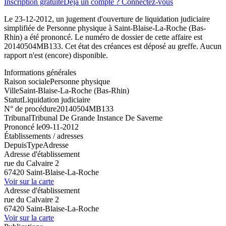
Inscription gratuite
Déjà un compte ? Connectez-vous
Le 23-12-2012, un jugement d'ouverture de liquidation judiciaire
simplifiée de Personne physique à Saint-Blaise-La-Roche (Bas-
Rhin) a été prononcé. Le numéro de dossier de cette affaire est
20140504MB133. Cet état des créances est déposé au greffe. Aucun
rapport n'est (encore) disponible.
Informations générales
Raison sociale
Personne physique
Ville
Saint-Blaise-La-Roche (Bas-Rhin)
Statut
Liquidation judiciaire
N° de procédure
20140504MB133
Tribunal
Tribunal De Grande Instance De Saverne
Prononcé le
09-11-2012
Établissements / adresses
Depuis
Type
Adresse
Adresse d'établissement
rue du Calvaire 2
67420 Saint-Blaise-La-Roche
Voir sur la carte
Adresse d'établissement
rue du Calvaire 2
67420 Saint-Blaise-La-Roche
Voir sur la carte