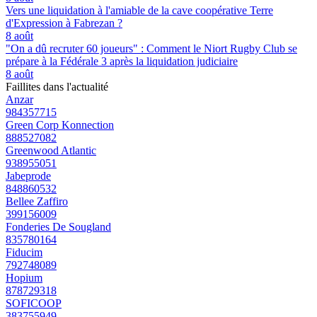
Vers une liquidation à l'amiable de la cave coopérative Terre
d'Expression à Fabrezan ?
8 août
"On a dû recruter 60 joueurs" : Comment le Niort Rugby Club se
prépare à la Fédérale 3 après la liquidation judiciaire
8 août
Faillites dans l'actualité
Anzar
984357715
Green Corp Konnection
888527082
Greenwood Atlantic
938955051
Jabeprode
848860532
Bellee Zaffiro
399156009
Fonderies De Sougland
835780164
Fiducim
792748089
Hopium
878729318
SOFICOOP
383755949