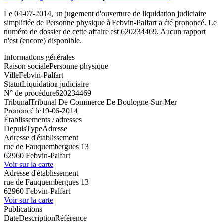
Le 04-07-2014, un jugement d'ouverture de liquidation judiciaire
simplifiée de Personne physique à Febvin-Palfart a été prononcé. Le
numéro de dossier de cette affaire est 620234469. Aucun rapport
n'est (encore) disponible.
Informations générales
Raison sociale
Personne physique
Ville
Febvin-Palfart
Statut
Liquidation judiciaire
N° de procédure
620234469
Tribunal
Tribunal De Commerce De Boulogne-Sur-Mer
Prononcé le
19-06-2014
Établissements / adresses
Depuis
Type
Adresse
Adresse d'établissement
rue de Fauquembergues 13
62960 Febvin-Palfart
Voir sur la carte
Adresse d'établissement
rue de Fauquembergues 13
62960 Febvin-Palfart
Voir sur la carte
Publications
Date
Description
Référence