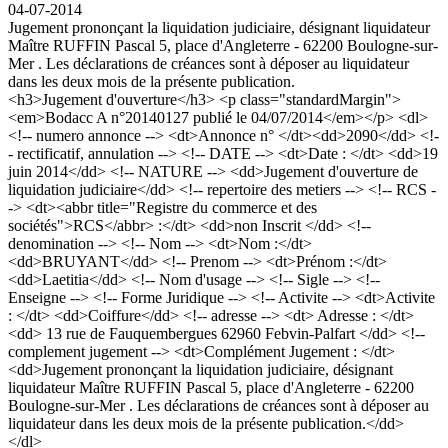
04-07-2014
Jugement prononçant la liquidation judiciaire, désignant liquidateur
Maître RUFFIN Pascal 5, place d'Angleterre - 62200 Boulogne-sur-
Mer . Les déclarations de créances sont à déposer au liquidateur
dans les deux mois de la présente publication.
<h3>Jugement d'ouverture</h3> <p class="standardMargin">
<em>Bodacc A n°20140127 publié le 04/07/2014</em></p> <dl>
<!-- numero annonce --> <dt>Annonce n° </dt><dd>2090</dd> <!-
- rectificatif, annulation --> <!-- DATE --> <dt>Date : </dt> <dd>19
juin 2014</dd> <!-- NATURE --> <dd>Jugement d'ouverture de
liquidation judiciaire</dd> <!-- repertoire des metiers --> <!-- RCS -
-> <dt><abbr title="Registre du commerce et des
sociétés">RCS</abbr> :</dt> <dd>non Inscrit </dd> <!--
denomination --> <!-- Nom --> <dt>Nom :</dt>
<dd>BRUYANT</dd> <!-- Prenom --> <dt>Prénom :</dt>
<dd>Laetitia</dd> <!-- Nom d'usage --> <!-- Sigle --> <!--
Enseigne --> <!-- Forme Juridique --> <!-- Activite --> <dt>Activite
: </dt> <dd>Coiffure</dd> <!-- adresse --> <dt> Adresse : </dt>
<dd> 13 rue de Fauquembergues 62960 Febvin-Palfart </dd> <!--
complement jugement --> <dt>Complément Jugement : </dt>
<dd>Jugement prononçant la liquidation judiciaire, désignant
liquidateur Maître RUFFIN Pascal 5, place d'Angleterre - 62200
Boulogne-sur-Mer . Les déclarations de créances sont à déposer au
liquidateur dans les deux mois de la présente publication.</dd>
</dl>