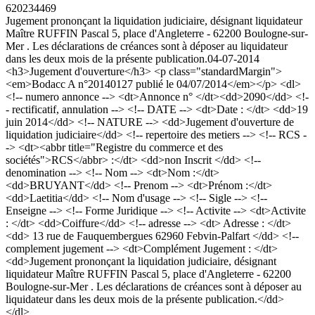
620234469
Jugement prononçant la liquidation judiciaire, désignant liquidateur
Maître RUFFIN Pascal 5, place d'Angleterre - 62200 Boulogne-sur-
Mer . Les déclarations de créances sont à déposer au liquidateur
dans les deux mois de la présente publication.
04-07-2014
<h3>Jugement d'ouverture</h3> <p class="standardMargin">
<em>Bodacc A n°20140127 publié le 04/07/2014</em></p> <dl>
<!-- numero annonce --> <dt>Annonce n° </dt><dd>2090</dd> <!-
- rectificatif, annulation --> <!-- DATE --> <dt>Date : </dt> <dd>19
juin 2014</dd> <!-- NATURE --> <dd>Jugement d'ouverture de
liquidation judiciaire</dd> <!-- repertoire des metiers --> <!-- RCS -
-> <dt><abbr title="Registre du commerce et des
sociétés">RCS</abbr> :</dt> <dd>non Inscrit </dd> <!--
denomination --> <!-- Nom --> <dt>Nom :</dt>
<dd>BRUYANT</dd> <!-- Prenom --> <dt>Prénom :</dt>
<dd>Laetitia</dd> <!-- Nom d'usage --> <!-- Sigle --> <!--
Enseigne --> <!-- Forme Juridique --> <!-- Activite --> <dt>Activite
: </dt> <dd>Coiffure</dd> <!-- adresse --> <dt> Adresse : </dt>
<dd> 13 rue de Fauquembergues 62960 Febvin-Palfart </dd> <!--
complement jugement --> <dt>Complément Jugement : </dt>
<dd>Jugement prononçant la liquidation judiciaire, désignant
liquidateur Maître RUFFIN Pascal 5, place d'Angleterre - 62200
Boulogne-sur-Mer . Les déclarations de créances sont à déposer au
liquidateur dans les deux mois de la présente publication.</dd>
</dl>