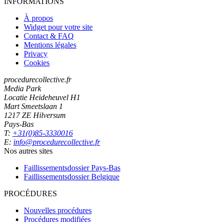
INFORMATIONS
À propos
Widget pour votre site
Contact & FAQ
Mentions légales
Privacy
Cookies
procedurecollective.fr
Media Park
Locatie Heideheuvel H1
Mart Smeetslaan 1
1217 ZE Hilversum
Pays-Bas
T:
+31(0)85-3330016
E:
info@procedurecollective.fr
Nos autres sites
Faillissementsdossier
Pays-Bas
Faillissementsdossier
Belgique
PROCÉDURES
Nouvelles procédures
Procédures modifiées