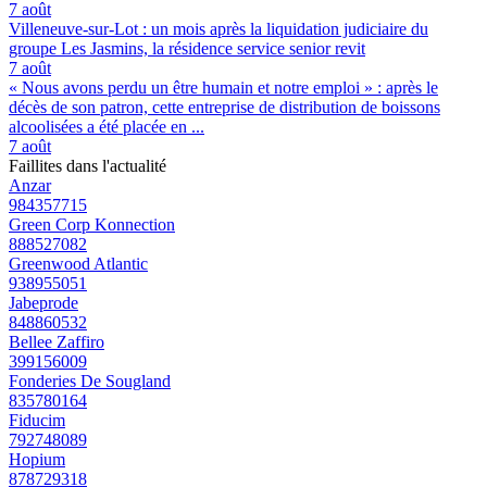
7 août
Villeneuve-sur-Lot : un mois après la liquidation judiciaire du
groupe Les Jasmins, la résidence service senior revit
7 août
« Nous avons perdu un être humain et notre emploi » : après le
décès de son patron, cette entreprise de distribution de boissons
alcoolisées a été placée en ...
7 août
Faillites dans l'actualité
Anzar
984357715
Green Corp Konnection
888527082
Greenwood Atlantic
938955051
Jabeprode
848860532
Bellee Zaffiro
399156009
Fonderies De Sougland
835780164
Fiducim
792748089
Hopium
878729318