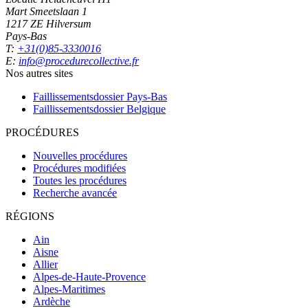
Mart Smeetslaan 1
1217 ZE Hilversum
Pays-Bas
T:
+31(0)85-3330016
E:
info@procedurecollective.fr
Nos autres sites
Faillissementsdossier
Pays-Bas
Faillissementsdossier
Belgique
PROCÉDURES
Nouvelles procédures
Procédures modifiées
Toutes les procédures
Recherche avancée
RÉGIONS
Ain
Aisne
Allier
Alpes-de-Haute-Provence
Alpes-Maritimes
Ardèche