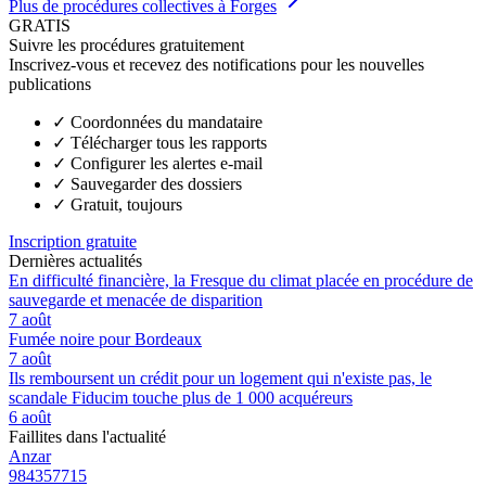
Plus de procédures collectives à Forges
GRATIS
Suivre les procédures gratuitement
Inscrivez-vous et recevez des notifications pour les nouvelles
publications
✓
Coordonnées du mandataire
✓
Télécharger tous les rapports
✓
Configurer les alertes e-mail
✓
Sauvegarder des dossiers
✓
Gratuit, toujours
Inscription gratuite
Dernières actualités
En difficulté financière, la Fresque du climat placée en procédure de
sauvegarde et menacée de disparition
7 août
Fumée noire pour Bordeaux
7 août
Ils remboursent un crédit pour un logement qui n'existe pas, le
scandale Fiducim touche plus de 1 000 acquéreurs
6 août
Faillites dans l'actualité
Anzar
984357715