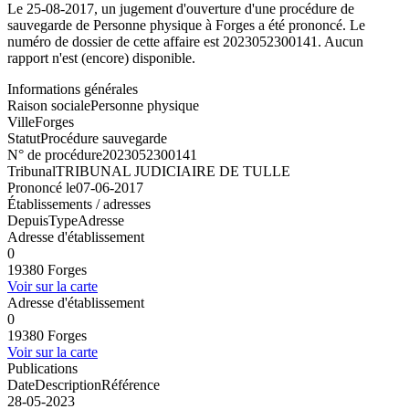
Le 25-08-2017, un jugement d'ouverture d'une procédure de
sauvegarde de Personne physique à Forges a été prononcé. Le
numéro de dossier de cette affaire est 2023052300141. Aucun
rapport n'est (encore) disponible.
Informations générales
Raison sociale
Personne physique
Ville
Forges
Statut
Procédure sauvegarde
N° de procédure
2023052300141
Tribunal
TRIBUNAL JUDICIAIRE DE TULLE
Prononcé le
07-06-2017
Établissements / adresses
Depuis
Type
Adresse
Adresse d'établissement
0
19380 Forges
Voir sur la carte
Adresse d'établissement
0
19380 Forges
Voir sur la carte
Publications
Date
Description
Référence
28-05-2023