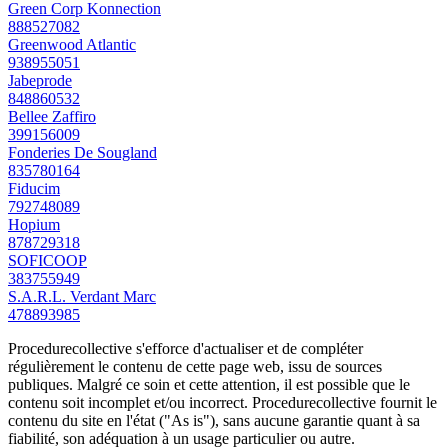
Green Corp Konnection
888527082
Greenwood Atlantic
938955051
Jabeprode
848860532
Bellee Zaffiro
399156009
Fonderies De Sougland
835780164
Fiducim
792748089
Hopium
878729318
SOFICOOP
383755949
S.A.R.L. Verdant Marc
478893985
Procedurecollective s'efforce d'actualiser et de compléter
régulièrement le contenu de cette page web, issu de sources
publiques. Malgré ce soin et cette attention, il est possible que le
contenu soit incomplet et/ou incorrect. Procedurecollective fournit le
contenu du site en l'état ("As is"), sans aucune garantie quant à sa
fiabilité, son adéquation à un usage particulier ou autre.