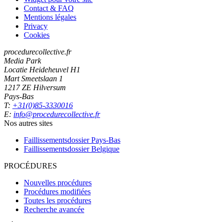
Contact & FAQ
Mentions légales
Privacy
Cookies
procedurecollective.fr
Media Park
Locatie Heideheuvel H1
Mart Smeetslaan 1
1217 ZE Hilversum
Pays-Bas
T:
+31(0)85-3330016
E:
info@procedurecollective.fr
Nos autres sites
Faillissementsdossier
Pays-Bas
Faillissementsdossier
Belgique
PROCÉDURES
Nouvelles procédures
Procédures modifiées
Toutes les procédures
Recherche avancée