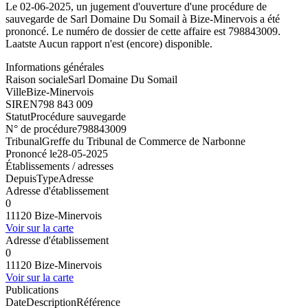
Le 02-06-2025, un jugement d'ouverture d'une procédure de
sauvegarde de Sarl Domaine Du Somail à Bize-Minervois a été
prononcé. Le numéro de dossier de cette affaire est 798843009.
Laatste Aucun rapport n'est (encore) disponible.
Informations générales
Raison sociale
Sarl Domaine Du Somail
Ville
Bize-Minervois
SIREN
798 843 009
Statut
Procédure sauvegarde
N° de procédure
798843009
Tribunal
Greffe du Tribunal de Commerce de Narbonne
Prononcé le
28-05-2025
Établissements / adresses
Depuis
Type
Adresse
Adresse d'établissement
0
11120 Bize-Minervois
Voir sur la carte
Adresse d'établissement
0
11120 Bize-Minervois
Voir sur la carte
Publications
Date
Description
Référence