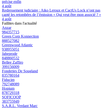
précise enfin
4 août
Redressement judiciaire : Aiko Leroux et CactUs Lock n’ont pas
capté les retombées de l’émission « Qui veut être mon associé ? »
4 août
Faillites dans l'actualité
Anzar
984357715
Green Corp Konnection
888527082
Greenwood Atlantic
938955051
Jabeprode
848860532
Bellee Zaffiro
399156009
Fonderies De Sougland
835780164
Fiducim
792748089
Hopium
878729318
SOFICOOP
383755949
S.A.R.L. Verdant Marc