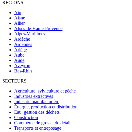
RÉGIONS
Ain
Aisne
Allier
Alpes-de-Haute-Provence
Alpes-Maritimes
Ardèche
Ardennes
Ariège
Aube
Aude
Aveyron
Bas-Rhin
SECTEURS
Agriculture, sylviculture et pêche
Industries extractives
Industrie manufacturière
Énergie, production et distribution
Eau, gestion des déchets
Construction
Commerce de gros et de détail
Transports et entreposage