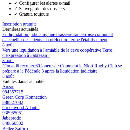
✓
Configurer les alertes e-mail
✓
Sauvegarder des dossiers
✓
Gratuit, toujours
Inscription gratuite
Dernières actualités
En liquidation judiciaire, une brasserie sancerroise continuait
d'accueillir des clients : la préfecture ferme l'établissement
8 août
Vers une liquidation à l'amiable de la cave coopérative Terre
d'Expression à Fabrezan ?
8 août
"On a dû recruter 60 joueurs" : Comment le Niort Rugby Club se
prépare à la Fédérale 3 après la liquidation judiciaire
8 août
Faillites dans l'actualité
Anzar
984357715
Green Corp Konnection
888527082
Greenwood Atlantic
938955051
Jabeprode
848860532
Bellee Zaffiro