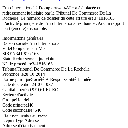
Emo International à Dompierre-sur-Mer a été placée en
redressement judiciaire par le Tribunal De Commerce De La
Rochelle. Le numéro de dossier de cette affaire est 341816163.
L'activité principale de Emo International est handel. Aucun rapport
n'est (encore) disponible.
Informations générales
Raison sociale
Emo International
Ville
Dompierre-sur-Mer
SIREN
341 816 163
Statut
Redressement judiciaire
N° de procédure
341816163
Tribunal
Tribunal De Commerce De La Rochelle
Prononcé le
28-10-2014
Forme juridique
Société À Responsabilité Limitée
Date de création
24-07-1987
Capital libéré
60.979,61 EURO
Secteur d'activité
Groupe
Handel
Code principal
46
Code secondaire
4646
Établissements / adresses
Depuis
Type
Adresse
Adresse d'établissement