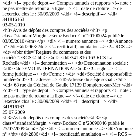
<dd> <!-- type de depot --> Comptes annuels et rapports <!-- note :
ne pas mettre de retour a la ligne --> <!-- date de cloture --> de
l'exercice clos le : 30/09/2009 </dd> <!-- descriptif --> </dl>
341816163
03-05-2010
<h3>Avis de dépôts des comptes des sociétés</h3> <p
class="standardMargin"><em>Bodacc C n°20100024 publié le
03/05/2010</em></p> <dl> <!-- numero annonce --> <dt>Annonce
n° </dt><dd>963</dd> <!-- rectificatif, annulation --> <!-- RCS -->
<dt><abbr title="Registre du commerce et des
sociétés">RCS</abbr> :</dt> <dd>341 816 163 RCS La
Rochelle</dd> <!-- denomination --> <dt>Dénomination sociale :
</dt> <dd>EMO INTERNATIONAL</dd> <!-- sigle --> <!--
forme juridique --> <dt>Forme : </dt> <dd>Société à responsabilité
limitée</dd> <!-- adresse --> <dt>Adresse du siège social : </dt>
<dd> 68 rue du Général de Gaulle 17139 Dompierre-sur-Mer </dd>
<dd> <!-- type de depot --> Comptes annuels et rapports <!-- note :
ne pas mettre de retour a la ligne --> <!-- date de cloture --> de
l'exercice clos le : 30/09/2009 </dd> <!-- descriptif --> </dl>
341816163
25-07-2009
<h3>Avis de dépôts des comptes des sociétés</h3> <p
class="standardMargin"><em>Bodacc C n°20090046 publié le
25/07/2009</em></p> <dl> <!-- numero annonce --> <dt>Annonce
n° </dt><dd>2886</dd> <!-- rectificatif, annulation --> <!-- RCS --