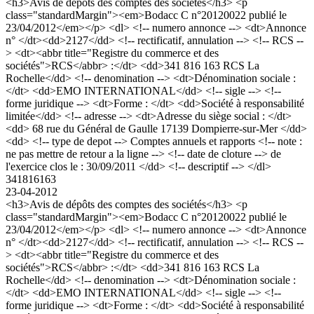
<h3>Avis de dépôts des comptes des sociétés</h3> <p
class="standardMargin"><em>Bodacc C n°20120022 publié le
23/04/2012</em></p> <dl> <!-- numero annonce --> <dt>Annonce
n° </dt><dd>2127</dd> <!-- rectificatif, annulation --> <!-- RCS --
> <dt><abbr title="Registre du commerce et des
sociétés">RCS</abbr> :</dt> <dd>341 816 163 RCS La
Rochelle</dd> <!-- denomination --> <dt>Dénomination sociale :
</dt> <dd>EMO INTERNATIONAL</dd> <!-- sigle --> <!--
forme juridique --> <dt>Forme : </dt> <dd>Société à responsabilité
limitée</dd> <!-- adresse --> <dt>Adresse du siège social : </dt>
<dd> 68 rue du Général de Gaulle 17139 Dompierre-sur-Mer </dd>
<dd> <!-- type de depot --> Comptes annuels et rapports <!-- note :
ne pas mettre de retour a la ligne --> <!-- date de cloture --> de
l'exercice clos le : 30/09/2011 </dd> <!-- descriptif --> </dl>
341816163
23-04-2012
<h3>Avis de dépôts des comptes des sociétés</h3> <p
class="standardMargin"><em>Bodacc C n°20120022 publié le
23/04/2012</em></p> <dl> <!-- numero annonce --> <dt>Annonce
n° </dt><dd>2127</dd> <!-- rectificatif, annulation --> <!-- RCS --
> <dt><abbr title="Registre du commerce et des
sociétés">RCS</abbr> :</dt> <dd>341 816 163 RCS La
Rochelle</dd> <!-- denomination --> <dt>Dénomination sociale :
</dt> <dd>EMO INTERNATIONAL</dd> <!-- sigle --> <!--
forme juridique --> <dt>Forme : </dt> <dd>Société à responsabilité