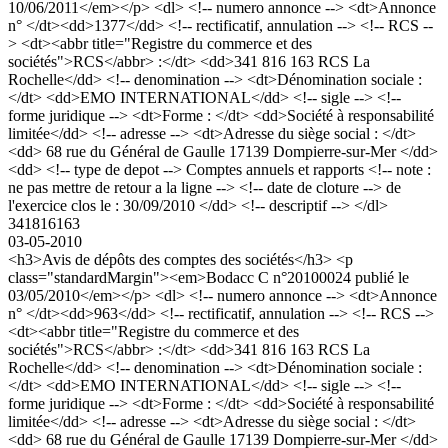
10/06/2011</em></p> <dl> <!-- numero annonce --> <dt>Annonce
n° </dt><dd>1377</dd> <!-- rectificatif, annulation --> <!-- RCS --
> <dt><abbr title="Registre du commerce et des
sociétés">RCS</abbr> :</dt> <dd>341 816 163 RCS La
Rochelle</dd> <!-- denomination --> <dt>Dénomination sociale :
</dt> <dd>EMO INTERNATIONAL</dd> <!-- sigle --> <!--
forme juridique --> <dt>Forme : </dt> <dd>Société à responsabilité
limitée</dd> <!-- adresse --> <dt>Adresse du siège social : </dt>
<dd> 68 rue du Général de Gaulle 17139 Dompierre-sur-Mer </dd>
<dd> <!-- type de depot --> Comptes annuels et rapports <!-- note :
ne pas mettre de retour a la ligne --> <!-- date de cloture --> de
l'exercice clos le : 30/09/2010 </dd> <!-- descriptif --> </dl>
341816163
03-05-2010
<h3>Avis de dépôts des comptes des sociétés</h3> <p
class="standardMargin"><em>Bodacc C n°20100024 publié le
03/05/2010</em></p> <dl> <!-- numero annonce --> <dt>Annonce
n° </dt><dd>963</dd> <!-- rectificatif, annulation --> <!-- RCS -->
<dt><abbr title="Registre du commerce et des
sociétés">RCS</abbr> :</dt> <dd>341 816 163 RCS La
Rochelle</dd> <!-- denomination --> <dt>Dénomination sociale :
</dt> <dd>EMO INTERNATIONAL</dd> <!-- sigle --> <!--
forme juridique --> <dt>Forme : </dt> <dd>Société à responsabilité
limitée</dd> <!-- adresse --> <dt>Adresse du siège social : </dt>
<dd> 68 rue du Général de Gaulle 17139 Dompierre-sur-Mer </dd>