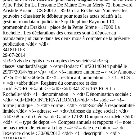
Ajire Prisé En La Personne De Maître Erwan Merly 72, boulevard
Aristide Briand - CS 80013 - 85035 La Roche-sur-Yon avec les
pouvoirs : d'assister le débiteur pour tous les actes relatifs à la
gestion, mandataire judiciaire Scp Delphine Raymond 10,
promenoir du Drakkar - place de la Petite Sirène - 17000 La
Rochelle . Les déclarations des créances sont à déposer au
mandataire judiciaire dans les deux mois à compter de la présente
publication.</dd> </dl>
341816163
29-07-2014
<h3>Avis de dépôts des comptes des sociétés</h3> <p
class="standardMargin"><em>Bodacc C n°20140044 publié le
29/07/2014</em></p> <dl> <!-- numero annonce --> <dt>Annonce
n° </dt><dd>2606</dd> <!-- rectificatif, annulation --> <!-- RCS --
> <dt><abbr title="Registre du commerce et des
sociétés">RCS</abbr> :</dt> <dd>341 816 163 RCS La
Rochelle</dd> <!-- denomination --> <dt>Dénomination sociale :
</dt> <dd>EMO INTERNATIONAL</dd> <!-- sigle --> <!--
forme juridique --> <dt>Forme : </dt> <dd>Société à responsabilité
limitée</dd> <!-- adresse --> <dt>Adresse du siège social : </dt>
<dd> 68 rue du Général de Gaulle 17139 Dompierre-sur-Mer</dd>
<dd> <!-- type de depot --> Comptes annuels et rapports <!-- note :
ne pas mettre de retour a la ligne --> <!-- date de cloture --> de
l'exercice clos le : 30/09/2013 </dd> <!-- descriptif --> </dl>
341816163