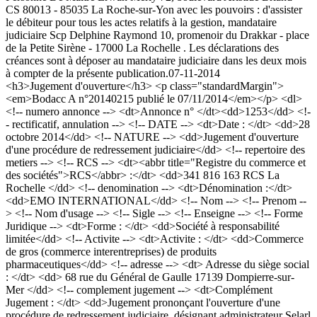
CS 80013 - 85035 La Roche-sur-Yon avec les pouvoirs : d'assister
le débiteur pour tous les actes relatifs à la gestion, mandataire
judiciaire Scp Delphine Raymond 10, promenoir du Drakkar - place
de la Petite Sirène - 17000 La Rochelle . Les déclarations des
créances sont à déposer au mandataire judiciaire dans les deux mois
à compter de la présente publication.
07-11-2014
<h3>Jugement d'ouverture</h3> <p class="standardMargin">
<em>Bodacc A n°20140215 publié le 07/11/2014</em></p> <dl>
<!-- numero annonce --> <dt>Annonce n° </dt><dd>1253</dd> <!-
- rectificatif, annulation --> <!-- DATE --> <dt>Date : </dt> <dd>28
octobre 2014</dd> <!-- NATURE --> <dd>Jugement d'ouverture
d'une procédure de redressement judiciaire</dd> <!-- repertoire des
metiers --> <!-- RCS --> <dt><abbr title="Registre du commerce et
des sociétés">RCS</abbr> :</dt> <dd>341 816 163 RCS La
Rochelle </dd> <!-- denomination --> <dt>Dénomination :</dt>
<dd>EMO INTERNATIONAL</dd> <!-- Nom --> <!-- Prenom --
> <!-- Nom d'usage --> <!-- Sigle --> <!-- Enseigne --> <!-- Forme
Juridique --> <dt>Forme : </dt> <dd>Société à responsabilité
limitée</dd> <!-- Activite --> <dt>Activite : </dt> <dd>Commerce
de gros (commerce interentreprises) de produits
pharmaceutiques</dd> <!-- adresse --> <dt> Adresse du siège social
: </dt> <dd> 68 rue du Général de Gaulle 17139 Dompierre-sur-
Mer </dd> <!-- complement jugement --> <dt>Complément
Jugement : </dt> <dd>Jugement prononçant l'ouverture d'une
procédure de redressement judiciaire, désignant administrateur Selarl