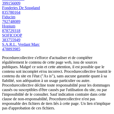
399156009
Fonderies De Sougland
835780164
Fiducim
792748089
Hopium
878729318
SOFICOOP
383755949
S.A.R.L. Verdant Marc
478893985
Procedurecollective s'efforce d'actualiser et de compléter
régulièrement le contenu de cette page web, issu de sources
publiques. Malgré ce soin et cette attention, il est possible que le
contenu soit incomplet et/ou incorrect. Procedurecollective fournit le
contenu du site en l'état ("As is"), sans aucune garantie quant à sa
fiabilité, son adéquation à un usage particulier ou autre.
Procedurecollective décline toute responsabilité pour les dommages
causés ou susceptibles d'être causés par l'utilisation du site, ou par
l'impossibilité de le consulter. Sauf indication contraire dans cette
clause de non-responsabilité, Procedurecollective n'est pas
responsable des fichiers de tiers liés à cette page. Un lien n'implique
pas d'approbation de ces fichiers.