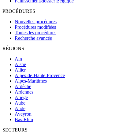
Faillissementsdossier
Belgique
PROCÉDURES
Nouvelles procédures
Procédures modifiées
Toutes les procédures
Recherche avancée
RÉGIONS
Ain
Aisne
Allier
Alpes-de-Haute-Provence
Alpes-Maritimes
Ardèche
Ardennes
Ariège
Aube
Aude
Aveyron
Bas-Rhin
SECTEURS