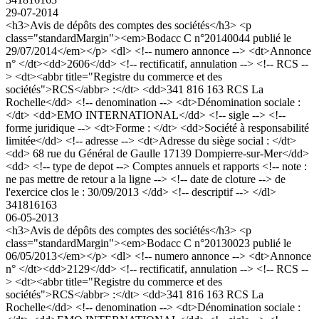
29-07-2014
<h3>Avis de dépôts des comptes des sociétés</h3> <p
class="standardMargin"><em>Bodacc C n°20140044 publié le
29/07/2014</em></p> <dl> <!-- numero annonce --> <dt>Annonce
n° </dt><dd>2606</dd> <!-- rectificatif, annulation --> <!-- RCS --
> <dt><abbr title="Registre du commerce et des
sociétés">RCS</abbr> :</dt> <dd>341 816 163 RCS La
Rochelle</dd> <!-- denomination --> <dt>Dénomination sociale :
</dt> <dd>EMO INTERNATIONAL</dd> <!-- sigle --> <!--
forme juridique --> <dt>Forme : </dt> <dd>Société à responsabilité
limitée</dd> <!-- adresse --> <dt>Adresse du siège social : </dt>
<dd> 68 rue du Général de Gaulle 17139 Dompierre-sur-Mer</dd>
<dd> <!-- type de depot --> Comptes annuels et rapports <!-- note :
ne pas mettre de retour a la ligne --> <!-- date de cloture --> de
l'exercice clos le : 30/09/2013 </dd> <!-- descriptif --> </dl>
341816163
06-05-2013
<h3>Avis de dépôts des comptes des sociétés</h3> <p
class="standardMargin"><em>Bodacc C n°20130023 publié le
06/05/2013</em></p> <dl> <!-- numero annonce --> <dt>Annonce
n° </dt><dd>2129</dd> <!-- rectificatif, annulation --> <!-- RCS --
> <dt><abbr title="Registre du commerce et des
sociétés">RCS</abbr> :</dt> <dd>341 816 163 RCS La
Rochelle</dd> <!-- denomination --> <dt>Dénomination sociale :