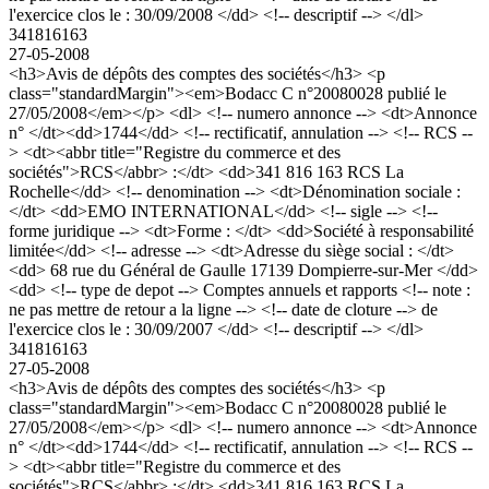
l'exercice clos le : 30/09/2008 </dd> <!-- descriptif --> </dl>
341816163
27-05-2008
<h3>Avis de dépôts des comptes des sociétés</h3> <p
class="standardMargin"><em>Bodacc C n°20080028 publié le
27/05/2008</em></p> <dl> <!-- numero annonce --> <dt>Annonce
n° </dt><dd>1744</dd> <!-- rectificatif, annulation --> <!-- RCS --
> <dt><abbr title="Registre du commerce et des
sociétés">RCS</abbr> :</dt> <dd>341 816 163 RCS La
Rochelle</dd> <!-- denomination --> <dt>Dénomination sociale :
</dt> <dd>EMO INTERNATIONAL</dd> <!-- sigle --> <!--
forme juridique --> <dt>Forme : </dt> <dd>Société à responsabilité
limitée</dd> <!-- adresse --> <dt>Adresse du siège social : </dt>
<dd> 68 rue du Général de Gaulle 17139 Dompierre-sur-Mer </dd>
<dd> <!-- type de depot --> Comptes annuels et rapports <!-- note :
ne pas mettre de retour a la ligne --> <!-- date de cloture --> de
l'exercice clos le : 30/09/2007 </dd> <!-- descriptif --> </dl>
341816163
27-05-2008
<h3>Avis de dépôts des comptes des sociétés</h3> <p
class="standardMargin"><em>Bodacc C n°20080028 publié le
27/05/2008</em></p> <dl> <!-- numero annonce --> <dt>Annonce
n° </dt><dd>1744</dd> <!-- rectificatif, annulation --> <!-- RCS --
> <dt><abbr title="Registre du commerce et des
sociétés">RCS</abbr> :</dt> <dd>341 816 163 RCS La