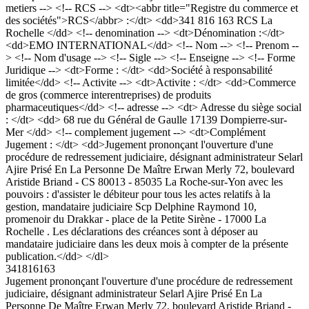
metiers --> <!-- RCS --> <dt><abbr title="Registre du commerce et
des sociétés">RCS</abbr> :</dt> <dd>341 816 163 RCS La
Rochelle </dd> <!-- denomination --> <dt>Dénomination :</dt>
<dd>EMO INTERNATIONAL</dd> <!-- Nom --> <!-- Prenom --
> <!-- Nom d'usage --> <!-- Sigle --> <!-- Enseigne --> <!-- Forme
Juridique --> <dt>Forme : </dt> <dd>Société à responsabilité
limitée</dd> <!-- Activite --> <dt>Activite : </dt> <dd>Commerce
de gros (commerce interentreprises) de produits
pharmaceutiques</dd> <!-- adresse --> <dt> Adresse du siège social
: </dt> <dd> 68 rue du Général de Gaulle 17139 Dompierre-sur-
Mer </dd> <!-- complement jugement --> <dt>Complément
Jugement : </dt> <dd>Jugement prononçant l'ouverture d'une
procédure de redressement judiciaire, désignant administrateur Selarl
Ajire Prisé En La Personne De Maître Erwan Merly 72, boulevard
Aristide Briand - CS 80013 - 85035 La Roche-sur-Yon avec les
pouvoirs : d'assister le débiteur pour tous les actes relatifs à la
gestion, mandataire judiciaire Scp Delphine Raymond 10,
promenoir du Drakkar - place de la Petite Sirène - 17000 La
Rochelle . Les déclarations des créances sont à déposer au
mandataire judiciaire dans les deux mois à compter de la présente
publication.</dd> </dl>
341816163
Jugement prononçant l'ouverture d'une procédure de redressement
judiciaire, désignant administrateur Selarl Ajire Prisé En La
Personne De Maître Erwan Merly 72, boulevard Aristide Briand -