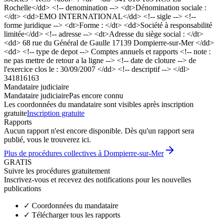
Rochelle</dd> <!-- denomination --> <dt>Dénomination sociale :
</dt> <dd>EMO INTERNATIONAL</dd> <!-- sigle --> <!--
forme juridique --> <dt>Forme : </dt> <dd>Société à responsabilité
limitée</dd> <!-- adresse --> <dt>Adresse du siège social : </dt>
<dd> 68 rue du Général de Gaulle 17139 Dompierre-sur-Mer </dd>
<dd> <!-- type de depot --> Comptes annuels et rapports <!-- note :
ne pas mettre de retour a la ligne --> <!-- date de cloture --> de
l'exercice clos le : 30/09/2007 </dd> <!-- descriptif --> </dl>
341816163
Mandataire judiciaire
Mandataire judiciaire
Pas encore connu
Les coordonnées du mandataire sont visibles après inscription
gratuite
Inscription gratuite
Rapports
Aucun rapport n'est encore disponible. Dès qu'un rapport sera
publié, vous le trouverez ici.
Plus de procédures collectives à Dompierre-sur-Mer
GRATIS
Suivre les procédures gratuitement
Inscrivez-vous et recevez des notifications pour les nouvelles
publications
✓
Coordonnées du mandataire
✓
Télécharger tous les rapports