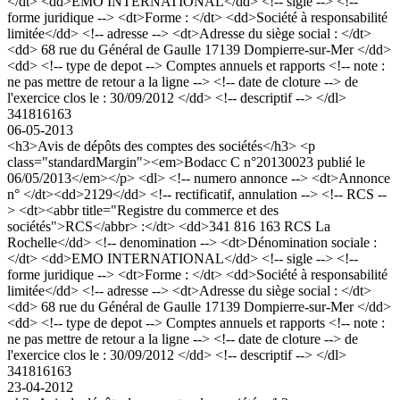
</dt> <dd>EMO INTERNATIONAL</dd> <!-- sigle --> <!--
forme juridique --> <dt>Forme : </dt> <dd>Société à responsabilité
limitée</dd> <!-- adresse --> <dt>Adresse du siège social : </dt>
<dd> 68 rue du Général de Gaulle 17139 Dompierre-sur-Mer </dd>
<dd> <!-- type de depot --> Comptes annuels et rapports <!-- note :
ne pas mettre de retour a la ligne --> <!-- date de cloture --> de
l'exercice clos le : 30/09/2012 </dd> <!-- descriptif --> </dl>
341816163
06-05-2013
<h3>Avis de dépôts des comptes des sociétés</h3> <p
class="standardMargin"><em>Bodacc C n°20130023 publié le
06/05/2013</em></p> <dl> <!-- numero annonce --> <dt>Annonce
n° </dt><dd>2129</dd> <!-- rectificatif, annulation --> <!-- RCS --
> <dt><abbr title="Registre du commerce et des
sociétés">RCS</abbr> :</dt> <dd>341 816 163 RCS La
Rochelle</dd> <!-- denomination --> <dt>Dénomination sociale :
</dt> <dd>EMO INTERNATIONAL</dd> <!-- sigle --> <!--
forme juridique --> <dt>Forme : </dt> <dd>Société à responsabilité
limitée</dd> <!-- adresse --> <dt>Adresse du siège social : </dt>
<dd> 68 rue du Général de Gaulle 17139 Dompierre-sur-Mer </dd>
<dd> <!-- type de depot --> Comptes annuels et rapports <!-- note :
ne pas mettre de retour a la ligne --> <!-- date de cloture --> de
l'exercice clos le : 30/09/2012 </dd> <!-- descriptif --> </dl>
341816163
23-04-2012