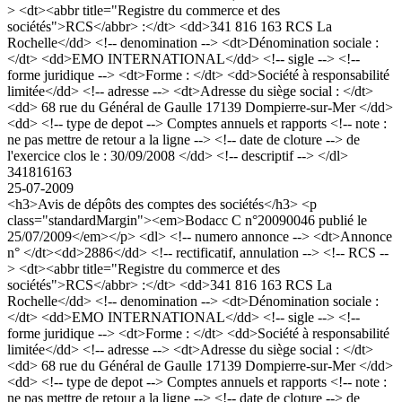
> <dt><abbr title="Registre du commerce et des
sociétés">RCS</abbr> :</dt> <dd>341 816 163 RCS La
Rochelle</dd> <!-- denomination --> <dt>Dénomination sociale :
</dt> <dd>EMO INTERNATIONAL</dd> <!-- sigle --> <!--
forme juridique --> <dt>Forme : </dt> <dd>Société à responsabilité
limitée</dd> <!-- adresse --> <dt>Adresse du siège social : </dt>
<dd> 68 rue du Général de Gaulle 17139 Dompierre-sur-Mer </dd>
<dd> <!-- type de depot --> Comptes annuels et rapports <!-- note :
ne pas mettre de retour a la ligne --> <!-- date de cloture --> de
l'exercice clos le : 30/09/2008 </dd> <!-- descriptif --> </dl>
341816163
25-07-2009
<h3>Avis de dépôts des comptes des sociétés</h3> <p
class="standardMargin"><em>Bodacc C n°20090046 publié le
25/07/2009</em></p> <dl> <!-- numero annonce --> <dt>Annonce
n° </dt><dd>2886</dd> <!-- rectificatif, annulation --> <!-- RCS --
> <dt><abbr title="Registre du commerce et des
sociétés">RCS</abbr> :</dt> <dd>341 816 163 RCS La
Rochelle</dd> <!-- denomination --> <dt>Dénomination sociale :
</dt> <dd>EMO INTERNATIONAL</dd> <!-- sigle --> <!--
forme juridique --> <dt>Forme : </dt> <dd>Société à responsabilité
limitée</dd> <!-- adresse --> <dt>Adresse du siège social : </dt>
<dd> 68 rue du Général de Gaulle 17139 Dompierre-sur-Mer </dd>
<dd> <!-- type de depot --> Comptes annuels et rapports <!-- note :
ne pas mettre de retour a la ligne --> <!-- date de cloture --> de