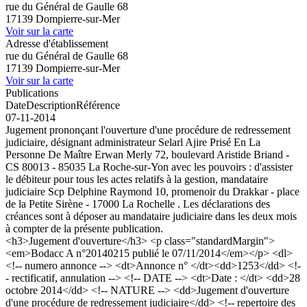
rue du Général de Gaulle 68
17139 Dompierre-sur-Mer
Voir sur la carte
Adresse d'établissement
rue du Général de Gaulle 68
17139 Dompierre-sur-Mer
Voir sur la carte
Publications
Date
Description
Référence
07-11-2014
Jugement prononçant l'ouverture d'une procédure de redressement
judiciaire, désignant administrateur Selarl Ajire Prisé En La
Personne De Maître Erwan Merly 72, boulevard Aristide Briand -
CS 80013 - 85035 La Roche-sur-Yon avec les pouvoirs : d'assister
le débiteur pour tous les actes relatifs à la gestion, mandataire
judiciaire Scp Delphine Raymond 10, promenoir du Drakkar - place
de la Petite Sirène - 17000 La Rochelle . Les déclarations des
créances sont à déposer au mandataire judiciaire dans les deux mois
à compter de la présente publication.
<h3>Jugement d'ouverture</h3> <p class="standardMargin">
<em>Bodacc A n°20140215 publié le 07/11/2014</em></p> <dl>
<!-- numero annonce --> <dt>Annonce n° </dt><dd>1253</dd> <!-
- rectificatif, annulation --> <!-- DATE --> <dt>Date : </dt> <dd>28
octobre 2014</dd> <!-- NATURE --> <dd>Jugement d'ouverture
d'une procédure de redressement judiciaire</dd> <!-- repertoire des