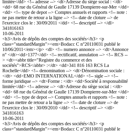
limitée</dd> <!-- adresse --> <dt>Adresse du siège social : </dt>
<dd> 68 rue du Général de Gaulle 17139 Dompierre-sur-Mer </dd>
<dd> <!-- type de depot --> Comptes annuels et rapports <!-- note :
ne pas mettre de retour a la ligne --> <!-- date de cloture --> de
l'exercice clos le : 30/09/2011 </dd> <!-- descriptif --> </dl>
341816163
10-06-2011
<h3>Avis de dépôts des comptes des sociétés</h3> <p
class="standardMargin"><em>Bodacc C n°20110031 publié le
10/06/2011</em></p> <dl> <!-- numero annonce --> <dt>Annonce
n° </dt><dd>1377</dd> <!-- rectificatif, annulation --> <!-- RCS --
> <dt><abbr title="Registre du commerce et des
sociétés">RCS</abbr> :</dt> <dd>341 816 163 RCS La
Rochelle</dd> <!-- denomination --> <dt>Dénomination sociale :
</dt> <dd>EMO INTERNATIONAL</dd> <!-- sigle --> <!--
forme juridique --> <dt>Forme : </dt> <dd>Société à responsabilité
limitée</dd> <!-- adresse --> <dt>Adresse du siège social : </dt>
<dd> 68 rue du Général de Gaulle 17139 Dompierre-sur-Mer </dd>
<dd> <!-- type de depot --> Comptes annuels et rapports <!-- note :
ne pas mettre de retour a la ligne --> <!-- date de cloture --> de
l'exercice clos le : 30/09/2010 </dd> <!-- descriptif --> </dl>
341816163
10-06-2011
<h3>Avis de dépôts des comptes des sociétés</h3> <p
class="standardMargin"><em>Bodacc C n°20110031 publié le