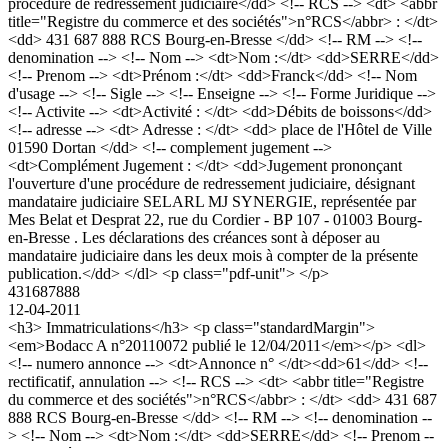
procédure de redressement judiciaire</dd> <!-- RCS --> <dt> <abbr
title="Registre du commerce et des sociétés">n°RCS</abbr> : </dt>
<dd> 431 687 888 RCS Bourg-en-Bresse </dd> <!-- RM --> <!--
denomination --> <!-- Nom --> <dt>Nom :</dt> <dd>SERRE</dd>
<!-- Prenom --> <dt>Prénom :</dt> <dd>Franck</dd> <!-- Nom
d'usage --> <!-- Sigle --> <!-- Enseigne --> <!-- Forme Juridique -->
<!-- Activite --> <dt>Activité : </dt> <dd>Débits de boissons</dd>
<!-- adresse --> <dt> Adresse : </dt> <dd> place de l'Hôtel de Ville
01590 Dortan </dd> <!-- complement jugement -->
<dt>Complément Jugement : </dt> <dd>Jugement prononçant
l'ouverture d'une procédure de redressement judiciaire, désignant
mandataire judiciaire SELARL MJ SYNERGIE, représentée par
Mes Belat et Desprat 22, rue du Cordier - BP 107 - 01003 Bourg-
en-Bresse . Les déclarations des créances sont à déposer au
mandataire judiciaire dans les deux mois à compter de la présente
publication.</dd> </dl> <p class="pdf-unit"> </p>
431687888
12-04-2011
<h3> Immatriculations</h3> <p class="standardMargin">
<em>Bodacc A n°20110072 publié le 12/04/2011</em></p> <dl>
<!-- numero annonce --> <dt>Annonce n° </dt><dd>61</dd> <!--
rectificatif, annulation --> <!-- RCS --> <dt> <abbr title="Registre
du commerce et des sociétés">n°RCS</abbr> : </dt> <dd> 431 687
888 RCS Bourg-en-Bresse </dd> <!-- RM --> <!-- denomination --
> <!-- Nom --> <dt>Nom :</dt> <dd>SERRE</dd> <!-- Prenom --