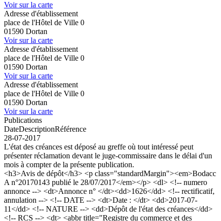
Voir sur la carte
Adresse d'établissement
place de l'Hôtel de Ville 0
01590 Dortan
Voir sur la carte
Adresse d'établissement
place de l'Hôtel de Ville 0
01590 Dortan
Voir sur la carte
Adresse d'établissement
place de l'Hôtel de Ville 0
01590 Dortan
Voir sur la carte
Publications
Date
Description
Référence
28-07-2017
L'état des créances est déposé au greffe où tout intéressé peut
présenter réclamation devant le juge-commissaire dans le délai d'un
mois à compter de la présente publication.
<h3>Avis de dépôt</h3> <p class="standardMargin"><em>Bodacc
A n°20170143 publié le 28/07/2017</em></p> <dl> <!-- numero
annonce --> <dt>Annonce n° </dt><dd>1626</dd> <!-- rectificatif,
annulation --> <!-- DATE --> <dt>Date : </dt> <dd>2017-07-
11</dd> <!-- NATURE --> <dd>Dépôt de l'état des créances</dd>
<!-- RCS --> <dt> <abbr title="Registre du commerce et des