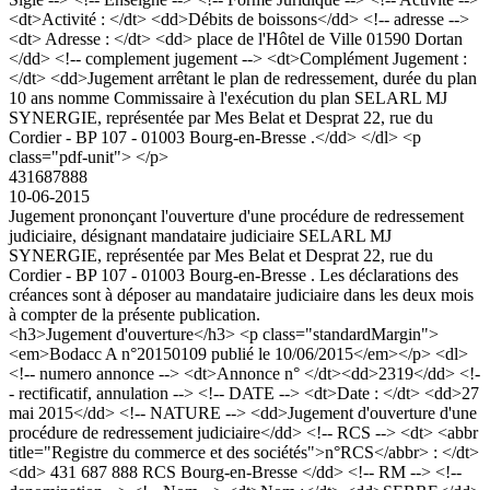
<dt>Activité : </dt> <dd>Débits de boissons</dd> <!-- adresse -->
<dt> Adresse : </dt> <dd> place de l'Hôtel de Ville 01590 Dortan
</dd> <!-- complement jugement --> <dt>Complément Jugement :
</dt> <dd>Jugement arrêtant le plan de redressement, durée du plan
10 ans nomme Commissaire à l'exécution du plan SELARL MJ
SYNERGIE, représentée par Mes Belat et Desprat 22, rue du
Cordier - BP 107 - 01003 Bourg-en-Bresse .</dd> </dl> <p
class="pdf-unit"> </p>
431687888
10-06-2015
Jugement prononçant l'ouverture d'une procédure de redressement
judiciaire, désignant mandataire judiciaire SELARL MJ
SYNERGIE, représentée par Mes Belat et Desprat 22, rue du
Cordier - BP 107 - 01003 Bourg-en-Bresse . Les déclarations des
créances sont à déposer au mandataire judiciaire dans les deux mois
à compter de la présente publication.
<h3>Jugement d'ouverture</h3> <p class="standardMargin">
<em>Bodacc A n°20150109 publié le 10/06/2015</em></p> <dl>
<!-- numero annonce --> <dt>Annonce n° </dt><dd>2319</dd> <!-
- rectificatif, annulation --> <!-- DATE --> <dt>Date : </dt> <dd>27
mai 2015</dd> <!-- NATURE --> <dd>Jugement d'ouverture d'une
procédure de redressement judiciaire</dd> <!-- RCS --> <dt> <abbr
title="Registre du commerce et des sociétés">n°RCS</abbr> : </dt>
<dd> 431 687 888 RCS Bourg-en-Bresse </dd> <!-- RM --> <!--