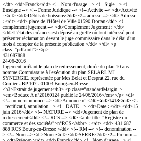
</dt> <dd>Franck</dd> <!-- Nom d'usage --> <!-- Sigle --> <!--
Enseigne --> <!-- Forme Juridique --> <!-- Activite --> <dt>Activité
: </dt> <dd>Débits de boissons</dd> <!-- adresse --> <dt> Adresse
: </dt> <dd> place de l'Hôtel de Ville 01590 Dortan</dd> <!--
complement jugement --> <dt>Complément Jugement : </dt>
<dd>L'état des créances est déposé au greffe où tout intéressé peut
présenter réclamation devant le juge-commissaire dans le délai d'un
mois à compter de la présente publication.</dd> </dl> <p
class="pdf-unit"> </p>
431687888
24-06-2016
Jugement arrêtant le plan de redressement, durée du plan 10 ans
nomme Commissaire à l'exécution du plan SELARL MJ
SYNERGIE, représentée par Mes Belat et Desprat 22, rue du
Cordier - BP 107 - 01003 Bourg-en-Bresse .
<h3>Extrait de jugement</h3> <p class="standardMargin">
<em>Bodacc A n°20160124 publié le 24/06/2016</em></p> <dl>
<!-- numero annonce --> <dt>Annonce n° </dt><dd>1418</dd> <!-
- rectificatif, annulation --> <!-- DATE --> <dt>Date : </dt> <dd>15
juin 2016</dd> <!-- NATURE --> <dd>Jugement de plan de
redressement</dd> <!-- RCS --> <dt> <abbr title="Registre du
commerce et des sociétés">n°RCS</abbr> : </dt> <dd> 431 687
888 RCS Bourg-en-Bresse </dd> <!-- RM --> <!-- denomination --
> <!-- Nom --> <dt>Nom :</dt> <dd>SERRE</dd> <!-- Prenom --
> <dt>Prénom :</dt> <dd>Franck</dd> <!-- Nom d'usage --> <!--