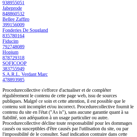
938955051
Jabeprode
848860532
Bellee Zaffiro
399156009
Fonderies De Sougland
835780164
Fiducim
792748089
Hopium
878729318
SOFICOOP
383755949
S.A.R.L. Verdant Marc
478893985
Procedurecollective s'efforce d'actualiser et de compléter
régulièrement le contenu de cette page web, issu de sources
publiques. Malgré ce soin et cette attention, il est possible que le
contenu soit incomplet et/ou incorrect. Procedurecollective fournit le
contenu du site en l'état ("As is"), sans aucune garantie quant à sa
fiabilité, son adéquation à un usage particulier ou autre.
Procedurecollective décline toute responsabilité pour les dommages
causés ou susceptibles d'être causés par l'utilisation du site, ou par
l'impossibilité de le consulter. Sauf indication contraire dans cette