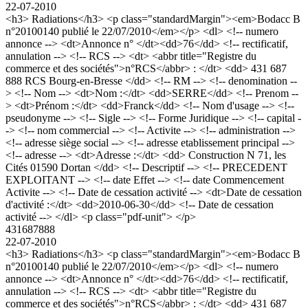
22-07-2010
<h3> Radiations</h3> <p class="standardMargin"><em>Bodacc B
n°20100140 publié le 22/07/2010</em></p> <dl> <!-- numero
annonce --> <dt>Annonce n° </dt><dd>76</dd> <!-- rectificatif,
annulation --> <!-- RCS --> <dt> <abbr title="Registre du
commerce et des sociétés">n°RCS</abbr> : </dt> <dd> 431 687
888 RCS Bourg-en-Bresse </dd> <!-- RM --> <!-- denomination --
> <!-- Nom --> <dt>Nom :</dt> <dd>SERRE</dd> <!-- Prenom --
> <dt>Prénom :</dt> <dd>Franck</dd> <!-- Nom d'usage --> <!--
pseudonyme --> <!-- Sigle --> <!-- Forme Juridique --> <!-- capital -
-> <!-- nom commercial --> <!-- Activite --> <!-- administration -->
<!-- adresse siège social --> <!-- adresse etablissement principal -->
<!-- adresse --> <dt>Adresse :</dt> <dd> Construction N 71, les
Cités 01590 Dortan </dd> <!-- Descriptif --> <!-- PRECEDENT
EXPLOITANT --> <!-- date Effet --> <!-- date Commencement
Activite --> <!-- Date de cessation activité --> <dt>Date de cessation
d'activité :</dt> <dd>2010-06-30</dd> <!-- Date de cessation
activité --> </dl> <p class="pdf-unit"> </p>
431687888
22-07-2010
<h3> Radiations</h3> <p class="standardMargin"><em>Bodacc B
n°20100140 publié le 22/07/2010</em></p> <dl> <!-- numero
annonce --> <dt>Annonce n° </dt><dd>76</dd> <!-- rectificatif,
annulation --> <!-- RCS --> <dt> <abbr title="Registre du
commerce et des sociétés">n°RCS</abbr> : </dt> <dd> 431 687