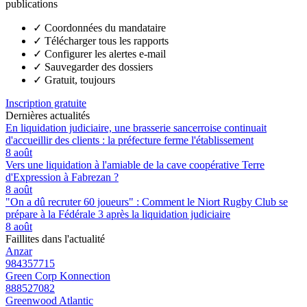
publications
✓
Coordonnées du mandataire
✓
Télécharger tous les rapports
✓
Configurer les alertes e-mail
✓
Sauvegarder des dossiers
✓
Gratuit, toujours
Inscription gratuite
Dernières actualités
En liquidation judiciaire, une brasserie sancerroise continuait
d'accueillir des clients : la préfecture ferme l'établissement
8 août
Vers une liquidation à l'amiable de la cave coopérative Terre
d'Expression à Fabrezan ?
8 août
"On a dû recruter 60 joueurs" : Comment le Niort Rugby Club se
prépare à la Fédérale 3 après la liquidation judiciaire
8 août
Faillites dans l'actualité
Anzar
984357715
Green Corp Konnection
888527082
Greenwood Atlantic