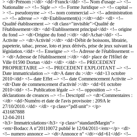
> <dt>Prénom :</dt> <dd>Franck</dd> <!-- Nom d'usage --> <!--
Nationalite --> <!-- Sigle --> <!-- Forme Juridique --> <!-- capital --
> <!-- pseudonyme --> <!-- nom commercial --> <!-- administration
--> <!-- adresse --> <dt>Etablissement(s) :</dt><dd> <dl> <!--
Qualité établissement --> <dt class="invisible">Qualité de
l'établissement</dt> <dd>Etablissement principal</dd> <!-- origine
du fond --> <dt>Origine du fond :</dt> <dd>Achat</dd> <!--
Activite --> <dt>Activité :</dt> <dd>Débit de boissons, librairie,
papeterie, tabac, presse, loto et jeux dérivés, prise de jeux suivant la
législation.</dd> <!-- Enseigne --> <!-- Adresse de l'établissement --
> <dt>Adresse de l'établissement :</dt> <dd> place de l'Hôtel de
Ville 01590 Dortan </dd> </dl> </dd> <!-- PRECEDENT
PROPRIETAIRE --> <!-- PRECEDENT EXPLOITANT --> <!--
Date immatriculation --> <dt>A dater du :</dt> <dd>13 octobre
2010</dd> <!-- date Effet --> <!-- date Commencement Activite -->
<dt>Date de commencement d'activité :</dt> <dd>01 octobre
2010</dd> <!-- Publication légale --> <!-- opposition --> <!--
déclarations de creances --> <!-- Descriptif --> <dt>Commentaires :
</dt> <dd>Numéro et date de l'avis provisoire : 209A le
27/10/2010.</dd> </dl> <p class="pdf-unit"> </p>
431687888
12-04-2011
<h3> Immatriculations</h3> <p class="standardMargin">
<em>Bodacc A n°20110072 publié le 12/04/2011</em></p> <dl>
<!-- numero annonce --> <dt>Annonce n° </dt><dd>61</dd> <!--