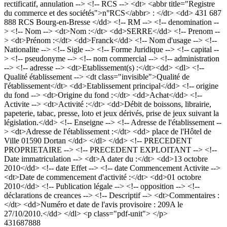
rectificatif, annulation --> <!-- RCS --> <dt> <abbr title="Registre
du commerce et des sociétés">n°RCS</abbr> : </dt> <dd> 431 687
888 RCS Bourg-en-Bresse </dd> <!-- RM --> <!-- denomination --
> <!-- Nom --> <dt>Nom :</dt> <dd>SERRE</dd> <!-- Prenom --
> <dt>Prénom :</dt> <dd>Franck</dd> <!-- Nom d'usage --> <!--
Nationalite --> <!-- Sigle --> <!-- Forme Juridique --> <!-- capital --
> <!-- pseudonyme --> <!-- nom commercial --> <!-- administration
--> <!-- adresse --> <dt>Etablissement(s) :</dt><dd> <dl> <!--
Qualité établissement --> <dt class="invisible">Qualité de
l'établissement</dt> <dd>Etablissement principal</dd> <!-- origine
du fond --> <dt>Origine du fond :</dt> <dd>Achat</dd> <!--
Activite --> <dt>Activité :</dt> <dd>Débit de boissons, librairie,
papeterie, tabac, presse, loto et jeux dérivés, prise de jeux suivant la
législation.</dd> <!-- Enseigne --> <!-- Adresse de l'établissement --
> <dt>Adresse de l'établissement :</dt> <dd> place de l'Hôtel de
Ville 01590 Dortan </dd> </dl> </dd> <!-- PRECEDENT
PROPRIETAIRE --> <!-- PRECEDENT EXPLOITANT --> <!--
Date immatriculation --> <dt>A dater du :</dt> <dd>13 octobre
2010</dd> <!-- date Effet --> <!-- date Commencement Activite -->
<dt>Date de commencement d'activité :</dt> <dd>01 octobre
2010</dd> <!-- Publication légale --> <!-- opposition --> <!--
déclarations de creances --> <!-- Descriptif --> <dt>Commentaires :
</dt> <dd>Numéro et date de l'avis provisoire : 209A le
27/10/2010.</dd> </dl> <p class="pdf-unit"> </p>
431687888