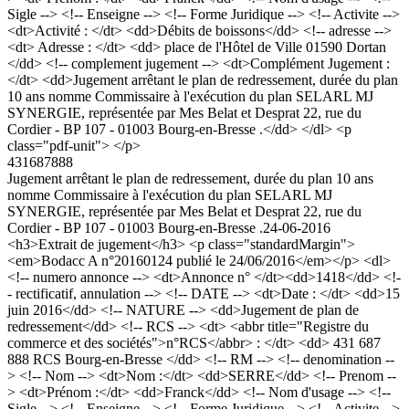
Sigle --> <!-- Enseigne --> <!-- Forme Juridique --> <!-- Activite -->
<dt>Activité : </dt> <dd>Débits de boissons</dd> <!-- adresse -->
<dt> Adresse : </dt> <dd> place de l'Hôtel de Ville 01590 Dortan
</dd> <!-- complement jugement --> <dt>Complément Jugement :
</dt> <dd>Jugement arrêtant le plan de redressement, durée du plan
10 ans nomme Commissaire à l'exécution du plan SELARL MJ
SYNERGIE, représentée par Mes Belat et Desprat 22, rue du
Cordier - BP 107 - 01003 Bourg-en-Bresse .</dd> </dl> <p
class="pdf-unit"> </p>
431687888
Jugement arrêtant le plan de redressement, durée du plan 10 ans
nomme Commissaire à l'exécution du plan SELARL MJ
SYNERGIE, représentée par Mes Belat et Desprat 22, rue du
Cordier - BP 107 - 01003 Bourg-en-Bresse .
24-06-2016
<h3>Extrait de jugement</h3> <p class="standardMargin">
<em>Bodacc A n°20160124 publié le 24/06/2016</em></p> <dl>
<!-- numero annonce --> <dt>Annonce n° </dt><dd>1418</dd> <!-
- rectificatif, annulation --> <!-- DATE --> <dt>Date : </dt> <dd>15
juin 2016</dd> <!-- NATURE --> <dd>Jugement de plan de
redressement</dd> <!-- RCS --> <dt> <abbr title="Registre du
commerce et des sociétés">n°RCS</abbr> : </dt> <dd> 431 687
888 RCS Bourg-en-Bresse </dd> <!-- RM --> <!-- denomination --
> <!-- Nom --> <dt>Nom :</dt> <dd>SERRE</dd> <!-- Prenom --
> <dt>Prénom :</dt> <dd>Franck</dd> <!-- Nom d'usage --> <!--
Sigle --> <!-- Enseigne --> <!-- Forme Juridique --> <!-- Activite -->