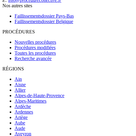
E:
info@procedurecollective.fr
Nos autres sites
Faillissementsdossier
Pays-Bas
Faillissementsdossier
Belgique
PROCÉDURES
Nouvelles procédures
Procédures modifiées
Toutes les procédures
Recherche avancée
RÉGIONS
Ain
Aisne
Allier
Alpes-de-Haute-Provence
Alpes-Maritimes
Ardèche
Ardennes
Ariège
Aube
Aude
Aveyron