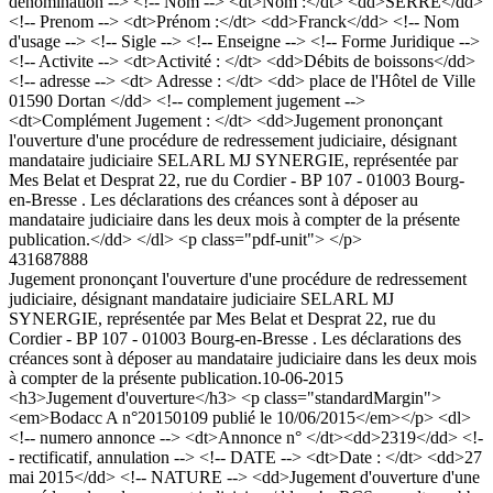
denomination --> <!-- Nom --> <dt>Nom :</dt> <dd>SERRE</dd>
<!-- Prenom --> <dt>Prénom :</dt> <dd>Franck</dd> <!-- Nom
d'usage --> <!-- Sigle --> <!-- Enseigne --> <!-- Forme Juridique -->
<!-- Activite --> <dt>Activité : </dt> <dd>Débits de boissons</dd>
<!-- adresse --> <dt> Adresse : </dt> <dd> place de l'Hôtel de Ville
01590 Dortan </dd> <!-- complement jugement -->
<dt>Complément Jugement : </dt> <dd>Jugement prononçant
l'ouverture d'une procédure de redressement judiciaire, désignant
mandataire judiciaire SELARL MJ SYNERGIE, représentée par
Mes Belat et Desprat 22, rue du Cordier - BP 107 - 01003 Bourg-
en-Bresse . Les déclarations des créances sont à déposer au
mandataire judiciaire dans les deux mois à compter de la présente
publication.</dd> </dl> <p class="pdf-unit"> </p>
431687888
Jugement prononçant l'ouverture d'une procédure de redressement
judiciaire, désignant mandataire judiciaire SELARL MJ
SYNERGIE, représentée par Mes Belat et Desprat 22, rue du
Cordier - BP 107 - 01003 Bourg-en-Bresse . Les déclarations des
créances sont à déposer au mandataire judiciaire dans les deux mois
à compter de la présente publication.
10-06-2015
<h3>Jugement d'ouverture</h3> <p class="standardMargin">
<em>Bodacc A n°20150109 publié le 10/06/2015</em></p> <dl>
<!-- numero annonce --> <dt>Annonce n° </dt><dd>2319</dd> <!-
- rectificatif, annulation --> <!-- DATE --> <dt>Date : </dt> <dd>27
mai 2015</dd> <!-- NATURE --> <dd>Jugement d'ouverture d'une