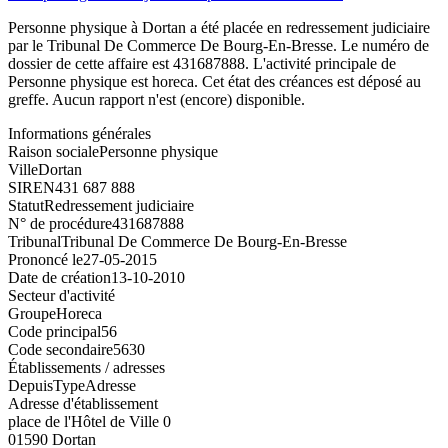
Personne physique à Dortan a été placée en redressement judiciaire
par le Tribunal De Commerce De Bourg-En-Bresse. Le numéro de
dossier de cette affaire est 431687888. L'activité principale de
Personne physique est horeca. Cet état des créances est déposé au
greffe. Aucun rapport n'est (encore) disponible.
Informations générales
Raison sociale
Personne physique
Ville
Dortan
SIREN
431 687 888
Statut
Redressement judiciaire
N° de procédure
431687888
Tribunal
Tribunal De Commerce De Bourg-En-Bresse
Prononcé le
27-05-2015
Date de création
13-10-2010
Secteur d'activité
Groupe
Horeca
Code principal
56
Code secondaire
5630
Établissements / adresses
Depuis
Type
Adresse
Adresse d'établissement
place de l'Hôtel de Ville 0
01590 Dortan