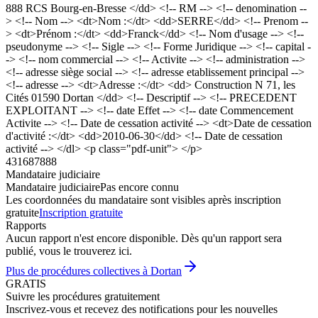
888 RCS Bourg-en-Bresse </dd> <!-- RM --> <!-- denomination --
> <!-- Nom --> <dt>Nom :</dt> <dd>SERRE</dd> <!-- Prenom --
> <dt>Prénom :</dt> <dd>Franck</dd> <!-- Nom d'usage --> <!--
pseudonyme --> <!-- Sigle --> <!-- Forme Juridique --> <!-- capital -
-> <!-- nom commercial --> <!-- Activite --> <!-- administration -->
<!-- adresse siège social --> <!-- adresse etablissement principal -->
<!-- adresse --> <dt>Adresse :</dt> <dd> Construction N 71, les
Cités 01590 Dortan </dd> <!-- Descriptif --> <!-- PRECEDENT
EXPLOITANT --> <!-- date Effet --> <!-- date Commencement
Activite --> <!-- Date de cessation activité --> <dt>Date de cessation
d'activité :</dt> <dd>2010-06-30</dd> <!-- Date de cessation
activité --> </dl> <p class="pdf-unit"> </p>
431687888
Mandataire judiciaire
Mandataire judiciaire
Pas encore connu
Les coordonnées du mandataire sont visibles après inscription
gratuite
Inscription gratuite
Rapports
Aucun rapport n'est encore disponible. Dès qu'un rapport sera
publié, vous le trouverez ici.
Plus de procédures collectives à Dortan
GRATIS
Suivre les procédures gratuitement
Inscrivez-vous et recevez des notifications pour les nouvelles