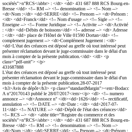
sociétés">n°RCS</abbr> : </dt> <dd> 431 687 888 RCS Bourg-en-
Bresse </dd> <!-- RM --> <!-- denomination --> <!-- Nom -->
<dt>Nom :</dt> <dd>SERRE</dd> <!-- Prenom --> <dt>Prénom :
</dt> <dd>Franck</dd> <!-- Nom d'usage --> <!-- Sigle --> <!--
Enseigne --> <!-- Forme Juridique --> <!-- Activite --> <dt>Activité
: </dt> <dd>Débits de boissons</dd> <!-- adresse --> <dt> Adresse
: </dt> <dd> place de l'Hôtel de Ville 01590 Dortan</dd> <!--
complement jugement --> <dt>Complément Jugement : </dt>
<dd>L'état des créances est déposé au greffe où tout intéressé peut
présenter réclamation devant le juge-commissaire dans le délai d'un
mois à compter de la présente publication.</dd> </dl> <p
class="pdf-unit"> </p>
431687888
L'état des créances est déposé au greffe où tout intéressé peut
présenter réclamation devant le juge-commissaire dans le délai d'un
mois à compter de la présente publication.
28-07-2017
<h3>Avis de dépôt</h3> <p class="standardMargin"><em>Bodacc
A n°20170143 publié le 28/07/2017</em></p> <dl> <!-- numero
annonce --> <dt>Annonce n° </dt><dd>1626</dd> <!-- rectificatif,
annulation --> <!-- DATE --> <dt>Date : </dt> <dd>2017-07-
11</dd> <!-- NATURE --> <dd>Dépôt de l'état des créances</dd>
<!-- RCS --> <dt> <abbr title="Registre du commerce et des
sociétés">n°RCS</abbr> : </dt> <dd> 431 687 888 RCS Bourg-en-
Bresse </dd> <!-- RM --> <!-- denomination --> <!-- Nom -->
<dt>Nom :</dt> <dd>SERRE</dd> <!-- Prenom --> <dt>Prénom :