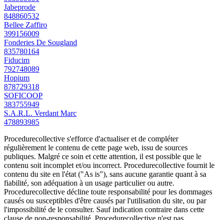
Jabeprode
848860532
Bellee Zaffiro
399156009
Fonderies De Sougland
835780164
Fiducim
792748089
Hopium
878729318
SOFICOOP
383755949
S.A.R.L. Verdant Marc
478893985
Procedurecollective s'efforce d'actualiser et de compléter
régulièrement le contenu de cette page web, issu de sources
publiques. Malgré ce soin et cette attention, il est possible que le
contenu soit incomplet et/ou incorrect. Procedurecollective fournit le
contenu du site en l'état ("As is"), sans aucune garantie quant à sa
fiabilité, son adéquation à un usage particulier ou autre.
Procedurecollective décline toute responsabilité pour les dommages
causés ou susceptibles d'être causés par l'utilisation du site, ou par
l'impossibilité de le consulter. Sauf indication contraire dans cette
clause de non-responsabilité, Procedurecollective n'est pas