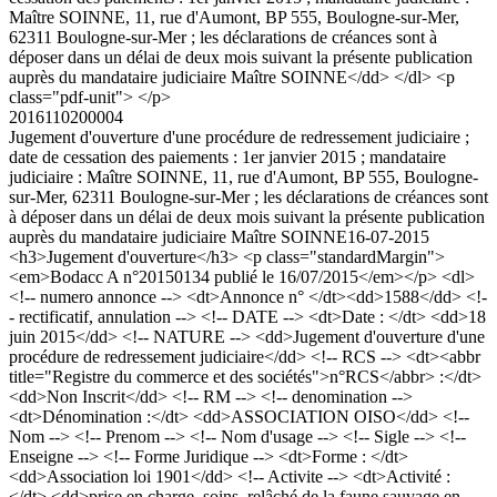
Maître SOINNE, 11, rue d'Aumont, BP 555, Boulogne-sur-Mer,
62311 Boulogne-sur-Mer ; les déclarations de créances sont à
déposer dans un délai de deux mois suivant la présente publication
auprès du mandataire judiciaire Maître SOINNE</dd> </dl> <p
class="pdf-unit"> </p>
2016110200004
Jugement d'ouverture d'une procédure de redressement judiciaire ;
date de cessation des paiements : 1er janvier 2015 ; mandataire
judiciaire : Maître SOINNE, 11, rue d'Aumont, BP 555, Boulogne-
sur-Mer, 62311 Boulogne-sur-Mer ; les déclarations de créances sont
à déposer dans un délai de deux mois suivant la présente publication
auprès du mandataire judiciaire Maître SOINNE
16-07-2015
<h3>Jugement d'ouverture</h3> <p class="standardMargin">
<em>Bodacc A n°20150134 publié le 16/07/2015</em></p> <dl>
<!-- numero annonce --> <dt>Annonce n° </dt><dd>1588</dd> <!-
- rectificatif, annulation --> <!-- DATE --> <dt>Date : </dt> <dd>18
juin 2015</dd> <!-- NATURE --> <dd>Jugement d'ouverture d'une
procédure de redressement judiciaire</dd> <!-- RCS --> <dt><abbr
title="Registre du commerce et des sociétés">n°RCS</abbr> :</dt>
<dd>Non Inscrit</dd> <!-- RM --> <!-- denomination -->
<dt>Dénomination :</dt> <dd>ASSOCIATION OISO</dd> <!--
Nom --> <!-- Prenom --> <!-- Nom d'usage --> <!-- Sigle --> <!--
Enseigne --> <!-- Forme Juridique --> <dt>Forme : </dt>
<dd>Association loi 1901</dd> <!-- Activite --> <dt>Activité :
</dt> <dd>prise en charge, soins, relâché de la faune sauvage en