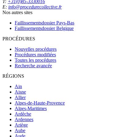
T:
+31(0)85-3330016
E:
info@procedurecollective.fr
Nos autres sites
Faillissementsdossier
Pays-Bas
Faillissementsdossier
Belgique
PROCÉDURES
Nouvelles procédures
Procédures modifiées
Toutes les procédures
Recherche avancée
RÉGIONS
Ain
Aisne
Allier
Alpes-de-Haute-Provence
Alpes-Maritimes
Ardèche
Ardennes
Ariège
Aube
Aude