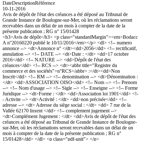
Date
Description
Référence
10-11-2016
Avis de dépôt de l'état des créances a été déposé au Tribunal de
Grande Instance de Boulogne-sur-Mer, où les réclamations seront
recevables dans un délai de un mois à compter de la date de la
présente publication ; RG n° 15/01428
<h3>Avis de dépôt</h3> <p class="standardMargin"><em>Bodacc
A n°20160220 publié le 10/11/2016</em></p> <dl> <!-- numero
annonce --> <dt>Annonce n° </dt><dd>2056</dd> <!-- rectificatif,
annulation --> <!-- DATE --> <dt>Date : </dt> <dd>17 octobre
2016</dd> <!-- NATURE --> <dd>Dépôt de l'état des
créances</dd> <!-- RCS --> <dt><abbr title="Registre du
commerce et des sociétés">n°RCS</abbr> :</dt><dd>Non
Inscrit</dd> <!-- RM --> <!-- denomination --> <dt>Dénomination :
</dt> <dd>ASSOCIATION OISO</dd> <!-- Nom --> <!-- Prenom
--> <!-- Nom d'usage --> <!-- Sigle --> <!-- Enseigne --> <!-- Forme
Juridique --> <dt>Forme : </dt> <dd>Association loi 1901</dd> <!-
- Activite --> <dt>Activité : </dt> <dd>non précisée</dd> <!--
adresse --> <dt> Adresse du siège social : </dt> <dd> 7 rue de la
Vallée 62170 Inxent </dd> <!-- complement jugement -->
<dt>Complément Jugement : </dt> <dd>Avis de dépôt de l'état des
créances a été déposé au Tribunal de Grande Instance de Boulogne-
sur-Mer, où les réclamations seront recevables dans un délai de un
mois à compter de la date de la présente publication ; RG n°
15/01428</dd> </dl> <p class="pdf-unit"> </p>