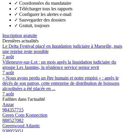
✓
Coordonnées du mandataire
✓
Télécharger tous les rapports
✓
Configurer les alertes e-mail
✓
Sauvegarder des dossiers
✓
Gratuit, toujours
Inscription gratuite
Dernières actualités
Le Delta Festival placé en liquidation judiciaire à Marseille, mais
une reprise reste possible
7 août
Villeneuve-sur-Lot : un mois après la liquidation judiciaire du
groupe Les Jasmins, la résidence service senior revit
7 août
« Nous avons perdu un être humain et notre emploi » : après le
décès de son patron, cette entreprise de distribution de boissons
alcoolisées a été placée en ...
7 août
Faillites dans l'actualité
Anzar
984357715
Green Corp Konnection
888527082
Greenwood Atlantic
938955051