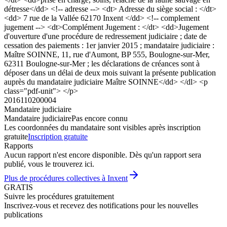
détresse</dd> <!-- adresse --> <dt> Adresse du siège social : </dt>
<dd> 7 rue de la Vallée 62170 Inxent </dd> <!-- complement
jugement --> <dt>Complément Jugement : </dt> <dd>Jugement
d'ouverture d'une procédure de redressement judiciaire ; date de
cessation des paiements : 1er janvier 2015 ; mandataire judiciaire :
Maître SOINNE, 11, rue d'Aumont, BP 555, Boulogne-sur-Mer,
62311 Boulogne-sur-Mer ; les déclarations de créances sont à
déposer dans un délai de deux mois suivant la présente publication
auprès du mandataire judiciaire Maître SOINNE</dd> </dl> <p
class="pdf-unit"> </p>
2016110200004
Mandataire judiciaire
Mandataire judiciaire
Pas encore connu
Les coordonnées du mandataire sont visibles après inscription
gratuite
Inscription gratuite
Rapports
Aucun rapport n'est encore disponible. Dès qu'un rapport sera
publié, vous le trouverez ici.
Plus de procédures collectives à Inxent
GRATIS
Suivre les procédures gratuitement
Inscrivez-vous et recevez des notifications pour les nouvelles
publications