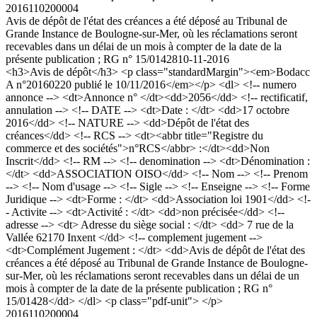
2016110200004
Avis de dépôt de l'état des créances a été déposé au Tribunal de
Grande Instance de Boulogne-sur-Mer, où les réclamations seront
recevables dans un délai de un mois à compter de la date de la
présente publication ; RG n° 15/01428
10-11-2016
<h3>Avis de dépôt</h3> <p class="standardMargin"><em>Bodacc
A n°20160220 publié le 10/11/2016</em></p> <dl> <!-- numero
annonce --> <dt>Annonce n° </dt><dd>2056</dd> <!-- rectificatif,
annulation --> <!-- DATE --> <dt>Date : </dt> <dd>17 octobre
2016</dd> <!-- NATURE --> <dd>Dépôt de l'état des
créances</dd> <!-- RCS --> <dt><abbr title="Registre du
commerce et des sociétés">n°RCS</abbr> :</dt><dd>Non
Inscrit</dd> <!-- RM --> <!-- denomination --> <dt>Dénomination :
</dt> <dd>ASSOCIATION OISO</dd> <!-- Nom --> <!-- Prenom
--> <!-- Nom d'usage --> <!-- Sigle --> <!-- Enseigne --> <!-- Forme
Juridique --> <dt>Forme : </dt> <dd>Association loi 1901</dd> <!-
- Activite --> <dt>Activité : </dt> <dd>non précisée</dd> <!--
adresse --> <dt> Adresse du siège social : </dt> <dd> 7 rue de la
Vallée 62170 Inxent </dd> <!-- complement jugement -->
<dt>Complément Jugement : </dt> <dd>Avis de dépôt de l'état des
créances a été déposé au Tribunal de Grande Instance de Boulogne-
sur-Mer, où les réclamations seront recevables dans un délai de un
mois à compter de la date de la présente publication ; RG n°
15/01428</dd> </dl> <p class="pdf-unit"> </p>
2016110200004