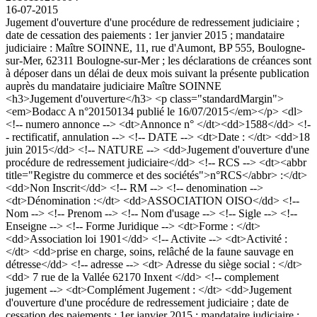
16-07-2015
Jugement d'ouverture d'une procédure de redressement judiciaire ;
date de cessation des paiements : 1er janvier 2015 ; mandataire
judiciaire : Maître SOINNE, 11, rue d'Aumont, BP 555, Boulogne-
sur-Mer, 62311 Boulogne-sur-Mer ; les déclarations de créances sont
à déposer dans un délai de deux mois suivant la présente publication
auprès du mandataire judiciaire Maître SOINNE
<h3>Jugement d'ouverture</h3> <p class="standardMargin">
<em>Bodacc A n°20150134 publié le 16/07/2015</em></p> <dl>
<!-- numero annonce --> <dt>Annonce n° </dt><dd>1588</dd> <!-
- rectificatif, annulation --> <!-- DATE --> <dt>Date : </dt> <dd>18
juin 2015</dd> <!-- NATURE --> <dd>Jugement d'ouverture d'une
procédure de redressement judiciaire</dd> <!-- RCS --> <dt><abbr
title="Registre du commerce et des sociétés">n°RCS</abbr> :</dt>
<dd>Non Inscrit</dd> <!-- RM --> <!-- denomination -->
<dt>Dénomination :</dt> <dd>ASSOCIATION OISO</dd> <!--
Nom --> <!-- Prenom --> <!-- Nom d'usage --> <!-- Sigle --> <!--
Enseigne --> <!-- Forme Juridique --> <dt>Forme : </dt>
<dd>Association loi 1901</dd> <!-- Activite --> <dt>Activité :
</dt> <dd>prise en charge, soins, relâché de la faune sauvage en
détresse</dd> <!-- adresse --> <dt> Adresse du siège social : </dt>
<dd> 7 rue de la Vallée 62170 Inxent </dd> <!-- complement
jugement --> <dt>Complément Jugement : </dt> <dd>Jugement
d'ouverture d'une procédure de redressement judiciaire ; date de
cessation des paiements : 1er janvier 2015 ; mandataire judiciaire :