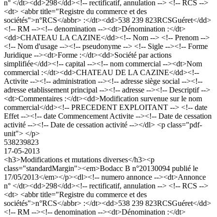
n° </dt><dd>298</dd><!-- rectificatif, annulation --> <!-- RCS -->
<dt> <abbr title="Registre du commerce et des
sociétés">n°RCS</abbr> :</dt><dd>538 239 823RCSGuéret</dd>
<!-- RM --><!-- denomination --><dt>Dénomination :</dt>
<dd>CHATEAU LA CAZINE</dd><!-- Nom --> <!-- Prenom -->
<!-- Nom d'usage --><!-- pseudonyme --> <!-- Sigle --><!-- Forme
Juridique --><dt>Forme :</dt><dd>Société par actions
simplifiée</dd><!-- capital --><!-- nom commercial --><dt>Nom
commercial :</dt><dd>CHATEAU DE LA CAZINE</dd><!--
Activite --><!-- administration --><!-- adresse siège social --><!--
adresse etablissement principal --><!-- adresse --><!-- Descriptif -->
<dt>Commentaires :</dt><dd>Modification survenue sur le nom
commercial</dd><!-- PRECEDENT EXPLOITANT --> <!-- date
Effet --><!-- date Commencement Activite --><!-- Date de cessation
activité --><!-- Date de cessation activité --></dl> <p class="pdf-
unit"> </p>
538239823
17-05-2013
<h3>Modifications et mutations diverses</h3><p
class="standardMargin"><em>Bodacc B n°20130094 publié le
17/05/2013</em></p><dl><!-- numero annonce --><dt>Annonce
n° </dt><dd>298</dd><!-- rectificatif, annulation --> <!-- RCS -->
<dt> <abbr title="Registre du commerce et des
sociétés">n°RCS</abbr> :</dt><dd>538 239 823RCSGuéret</dd>
<!-- RM --><!-- denomination --><dt>Dénomination :</dt>