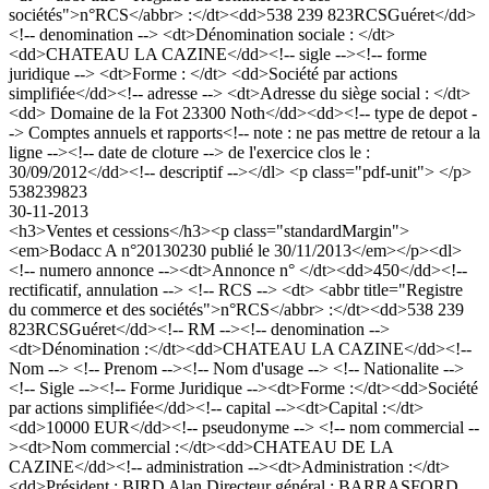
sociétés">n°RCS</abbr> :</dt><dd>538 239 823RCSGuéret</dd>
<!-- denomination --> <dt>Dénomination sociale : </dt>
<dd>CHATEAU LA CAZINE</dd><!-- sigle --><!-- forme
juridique --> <dt>Forme : </dt> <dd>Société par actions
simplifiée</dd><!-- adresse --> <dt>Adresse du siège social : </dt>
<dd> Domaine de la Fot 23300 Noth</dd><dd><!-- type de depot -
-> Comptes annuels et rapports<!-- note : ne pas mettre de retour a la
ligne --><!-- date de cloture --> de l'exercice clos le :
30/09/2012</dd><!-- descriptif --></dl> <p class="pdf-unit"> </p>
538239823
30-11-2013
<h3>Ventes et cessions</h3><p class="standardMargin">
<em>Bodacc A n°20130230 publié le 30/11/2013</em></p><dl>
<!-- numero annonce --><dt>Annonce n° </dt><dd>450</dd><!--
rectificatif, annulation --> <!-- RCS --> <dt> <abbr title="Registre
du commerce et des sociétés">n°RCS</abbr> :</dt><dd>538 239
823RCSGuéret</dd><!-- RM --><!-- denomination -->
<dt>Dénomination :</dt><dd>CHATEAU LA CAZINE</dd><!--
Nom --> <!-- Prenom --><!-- Nom d'usage --> <!-- Nationalite -->
<!-- Sigle --><!-- Forme Juridique --><dt>Forme :</dt><dd>Société
par actions simplifiée</dd><!-- capital --><dt>Capital :</dt>
<dd>10000 EUR</dd><!-- pseudonyme --> <!-- nom commercial --
><dt>Nom commercial :</dt><dd>CHATEAU DE LA
CAZINE</dd><!-- administration --><dt>Administration :</dt>
<dd>Président : BIRD Alan Directeur général : BARRASFORD