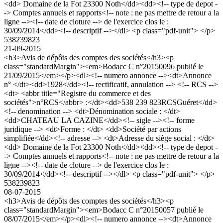
<dd> Domaine de la Fot 23300 Noth</dd><dd><!-- type de depot -
-> Comptes annuels et rapports<!-- note : ne pas mettre de retour a la
ligne --><!-- date de cloture --> de l'exercice clos le :
30/09/2014</dd><!-- descriptif --></dl> <p class="pdf-unit"> </p>
538239823
21-09-2015
<h3>Avis de dépôts des comptes des sociétés</h3><p
class="standardMargin"><em>Bodacc C n°20150096 publié le
21/09/2015</em></p><dl><!-- numero annonce --><dt>Annonce
n° </dt><dd>1928</dd><!-- rectificatif, annulation --> <!-- RCS -->
<dt> <abbr title="Registre du commerce et des
sociétés">n°RCS</abbr> :</dt><dd>538 239 823RCSGuéret</dd>
<!-- denomination --> <dt>Dénomination sociale : </dt>
<dd>CHATEAU LA CAZINE</dd><!-- sigle --><!-- forme
juridique --> <dt>Forme : </dt> <dd>Société par actions
simplifiée</dd><!-- adresse --> <dt>Adresse du siège social : </dt>
<dd> Domaine de la Fot 23300 Noth</dd><dd><!-- type de depot -
-> Comptes annuels et rapports<!-- note : ne pas mettre de retour a la
ligne --><!-- date de cloture --> de l'exercice clos le :
30/09/2014</dd><!-- descriptif --></dl> <p class="pdf-unit"> </p>
538239823
08-07-2015
<h3>Avis de dépôts des comptes des sociétés</h3><p
class="standardMargin"><em>Bodacc C n°20150057 publié le
08/07/2015</em></p><dl><!-- numero annonce --><dt>Annonce