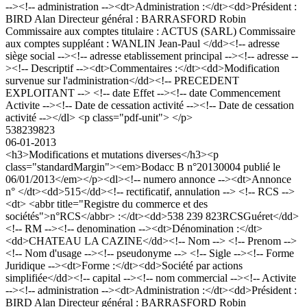
--><!-- administration --><dt>Administration :</dt><dd>Président :
BIRD Alan Directeur général : BARRASFORD Robin
Commissaire aux comptes titulaire : ACTUS (SARL) Commissaire
aux comptes suppléant : WANLIN Jean-Paul </dd><!-- adresse
siège social --><!-- adresse etablissement principal --><!-- adresse --
><!-- Descriptif --><dt>Commentaires :</dt><dd>Modification
survenue sur l'administration</dd><!-- PRECEDENT
EXPLOITANT --> <!-- date Effet --><!-- date Commencement
Activite --><!-- Date de cessation activité --><!-- Date de cessation
activité --></dl> <p class="pdf-unit"> </p>
538239823
06-01-2013
<h3>Modifications et mutations diverses</h3><p
class="standardMargin"><em>Bodacc B n°20130004 publié le
06/01/2013</em></p><dl><!-- numero annonce --><dt>Annonce
n° </dt><dd>515</dd><!-- rectificatif, annulation --> <!-- RCS -->
<dt> <abbr title="Registre du commerce et des
sociétés">n°RCS</abbr> :</dt><dd>538 239 823RCSGuéret</dd>
<!-- RM --><!-- denomination --><dt>Dénomination :</dt>
<dd>CHATEAU LA CAZINE</dd><!-- Nom --> <!-- Prenom -->
<!-- Nom d'usage --><!-- pseudonyme --> <!-- Sigle --><!-- Forme
Juridique --><dt>Forme :</dt><dd>Société par actions
simplifiée</dd><!-- capital --><!-- nom commercial --><!-- Activite
--><!-- administration --><dt>Administration :</dt><dd>Président :
BIRD Alan Directeur général : BARRASFORD Robin