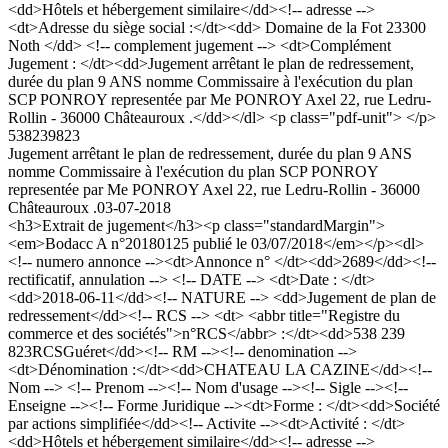
<dd>Hôtels et hébergement similaire</dd><!-- adresse -->
<dt>Adresse du siège social :</dt><dd> Domaine de la Fot 23300
Noth </dd> <!-- complement jugement --> <dt>Complément
Jugement : </dt><dd>Jugement arrêtant le plan de redressement,
durée du plan 9 ANS nomme Commissaire à l'exécution du plan
SCP PONROY representée par Me PONROY Axel 22, rue Ledru-
Rollin - 36000 Châteauroux .</dd></dl> <p class="pdf-unit"> </p>
538239823
Jugement arrêtant le plan de redressement, durée du plan 9 ANS
nomme Commissaire à l'exécution du plan SCP PONROY
representée par Me PONROY Axel 22, rue Ledru-Rollin - 36000
Châteauroux .
03-07-2018
<h3>Extrait de jugement</h3><p class="standardMargin">
<em>Bodacc A n°20180125 publié le 03/07/2018</em></p><dl>
<!-- numero annonce --><dt>Annonce n° </dt><dd>2689</dd><!--
rectificatif, annulation --> <!-- DATE --> <dt>Date : </dt>
<dd>2018-06-11</dd><!-- NATURE --> <dd>Jugement de plan de
redressement</dd><!-- RCS --> <dt> <abbr title="Registre du
commerce et des sociétés">n°RCS</abbr> :</dt><dd>538 239
823RCSGuéret</dd><!-- RM --><!-- denomination -->
<dt>Dénomination :</dt><dd>CHATEAU LA CAZINE</dd><!--
Nom --> <!-- Prenom --><!-- Nom d'usage --><!-- Sigle --><!--
Enseigne --><!-- Forme Juridique --><dt>Forme : </dt><dd>Société
par actions simplifiée</dd><!-- Activite --><dt>Activité : </dt>
<dd>Hôtels et hébergement similaire</dd><!-- adresse -->