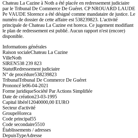
Chateau La Cazine à Noth a été placée en redressement judiciaire
par le Tribunal De Commerce De Guéret. CP NROUARD LAUDE
Pe VAUDE Slorence a été désigné comme mandataire de justice. Le
numéro de dossier de cette affaire est 538239823. L'activité
principale de Chateau La Cazine est horeca. Ce jugement modifiant
le plan de redressement est publié. Aucun rapport n'est (encore)
disponible.
Informations générales
Raison sociale
Chateau La Cazine
Ville
Noth
SIREN
538 239 823
Statut
Redressement judiciaire
N° de procédure
538239823
Tribunal
Tribunal De Commerce De Guéret
Prononcé le
06-04-2021
Forme juridique
Société Par Actions Simplifiée
Date de création
23-03-1995
Capital libéré
12040000,00 EURO
Secteur d'activité
Groupe
Horeca
Code principal
55
Code secondaire
5510
Établissements / adresses
Depuis
Type
Adresse