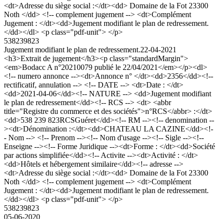
<dt>Adresse du siège social :</dt><dd> Domaine de la Fot 23300
Noth </dd> <!-- complement jugement --> <dt>Complément
Jugement : </dt><dd>Jugement modifiant le plan de redressement.
</dd></dl> <p class="pdf-unit"> </p>
538239823
Jugement modifiant le plan de redressement.
22-04-2021
<h3>Extrait de jugement</h3><p class="standardMargin">
<em>Bodacc A n°20210079 publié le 22/04/2021</em></p><dl>
<!-- numero annonce --><dt>Annonce n° </dt><dd>2356</dd><!--
rectificatif, annulation --> <!-- DATE --> <dt>Date : </dt>
<dd>2021-04-06</dd><!-- NATURE --> <dd>Jugement modifiant
le plan de redressement</dd><!-- RCS --> <dt> <abbr
title="Registre du commerce et des sociétés">n°RCS</abbr> :</dt>
<dd>538 239 823RCSGuéret</dd><!-- RM --><!-- denomination --
><dt>Dénomination :</dt><dd>CHATEAU LA CAZINE</dd><!-
- Nom --> <!-- Prenom --><!-- Nom d'usage --><!-- Sigle --><!--
Enseigne --><!-- Forme Juridique --><dt>Forme : </dt><dd>Société
par actions simplifiée</dd><!-- Activite --><dt>Activité : </dt>
<dd>Hôtels et hébergement similaire</dd><!-- adresse -->
<dt>Adresse du siège social :</dt><dd> Domaine de la Fot 23300
Noth </dd> <!-- complement jugement --> <dt>Complément
Jugement : </dt><dd>Jugement modifiant le plan de redressement.
</dd></dl> <p class="pdf-unit"> </p>
538239823
05-06-2020