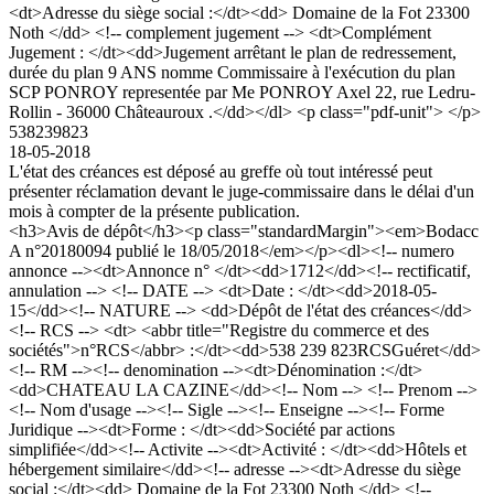
<dt>Adresse du siège social :</dt><dd> Domaine de la Fot 23300
Noth </dd> <!-- complement jugement --> <dt>Complément
Jugement : </dt><dd>Jugement arrêtant le plan de redressement,
durée du plan 9 ANS nomme Commissaire à l'exécution du plan
SCP PONROY representée par Me PONROY Axel 22, rue Ledru-
Rollin - 36000 Châteauroux .</dd></dl> <p class="pdf-unit"> </p>
538239823
18-05-2018
L'état des créances est déposé au greffe où tout intéressé peut
présenter réclamation devant le juge-commissaire dans le délai d'un
mois à compter de la présente publication.
<h3>Avis de dépôt</h3><p class="standardMargin"><em>Bodacc
A n°20180094 publié le 18/05/2018</em></p><dl><!-- numero
annonce --><dt>Annonce n° </dt><dd>1712</dd><!-- rectificatif,
annulation --> <!-- DATE --> <dt>Date : </dt><dd>2018-05-
15</dd><!-- NATURE --> <dd>Dépôt de l'état des créances</dd>
<!-- RCS --> <dt> <abbr title="Registre du commerce et des
sociétés">n°RCS</abbr> :</dt><dd>538 239 823RCSGuéret</dd>
<!-- RM --><!-- denomination --><dt>Dénomination :</dt>
<dd>CHATEAU LA CAZINE</dd><!-- Nom --> <!-- Prenom -->
<!-- Nom d'usage --><!-- Sigle --><!-- Enseigne --><!-- Forme
Juridique --><dt>Forme : </dt><dd>Société par actions
simplifiée</dd><!-- Activite --><dt>Activité : </dt><dd>Hôtels et
hébergement similaire</dd><!-- adresse --><dt>Adresse du siège
social :</dt><dd> Domaine de la Fot 23300 Noth </dd> <!--