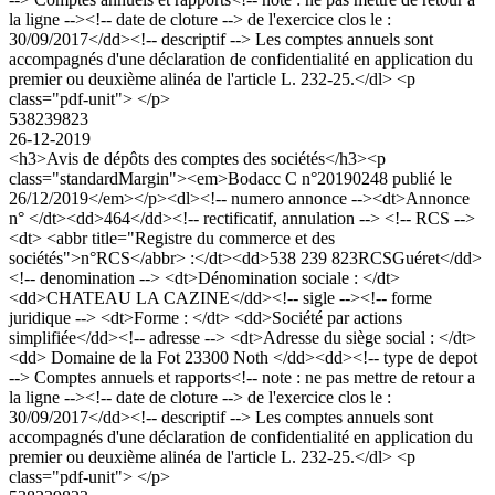
la ligne --><!-- date de cloture --> de l'exercice clos le :
30/09/2017</dd><!-- descriptif --> Les comptes annuels sont
accompagnés d'une déclaration de confidentialité en application du
premier ou deuxième alinéa de l'article L. 232-25.</dl> <p
class="pdf-unit"> </p>
538239823
26-12-2019
<h3>Avis de dépôts des comptes des sociétés</h3><p
class="standardMargin"><em>Bodacc C n°20190248 publié le
26/12/2019</em></p><dl><!-- numero annonce --><dt>Annonce
n° </dt><dd>464</dd><!-- rectificatif, annulation --> <!-- RCS -->
<dt> <abbr title="Registre du commerce et des
sociétés">n°RCS</abbr> :</dt><dd>538 239 823RCSGuéret</dd>
<!-- denomination --> <dt>Dénomination sociale : </dt>
<dd>CHATEAU LA CAZINE</dd><!-- sigle --><!-- forme
juridique --> <dt>Forme : </dt> <dd>Société par actions
simplifiée</dd><!-- adresse --> <dt>Adresse du siège social : </dt>
<dd> Domaine de la Fot 23300 Noth </dd><dd><!-- type de depot
--> Comptes annuels et rapports<!-- note : ne pas mettre de retour a
la ligne --><!-- date de cloture --> de l'exercice clos le :
30/09/2017</dd><!-- descriptif --> Les comptes annuels sont
accompagnés d'une déclaration de confidentialité en application du
premier ou deuxième alinéa de l'article L. 232-25.</dl> <p
class="pdf-unit"> </p>