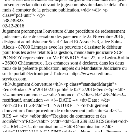
présenter réclamation devant le juge-commissaire dans le délai d'un
mois à compter de la présente publication.</dd></dl> <p
class="pdf-unit"> </p>
538239823
02-12-2016
Jugement prononçant l'ouverture d'une procédure de redressement
judiciaire , date de cessation des paiements le 22 Novembre 2016 ,
désignant administrateur Selarl Gladel Et Associés 3, allée Saint-
Alexis - 87000 Limoges avec les pouvoirs : d'assister le débiteur
pour tous les actes relatifs à la gestion, mandataire judiciaire SCP
PONROY representée par Me PONROY Axel 22, rue Ledru-Rollin
- 36000 Châteauroux . Les créances sont à déclarer, dans les deux
mois de la présente publication, auprès du Mandataire Judiciaire ou
sur le portail électronique à l'adresse https://www.creditors-
services.com.
<h3>Jugement d'ouverture</h3><p class="standardMargin">
<em>Bodacc A n°20160235 publié le 02/12/2016</em></p><dl>
<!-- numero annonce --><dt>Annonce n° </dt><dd>146</dd><!--
rectificatif, annulation --> <!-- DATE --> <dt>Date : </dt>
<dd>2016-11-28</dd><!-- NATURE --> <dd>Jugement
d'ouverture d'une procédure de redressement judiciaire</dd><!--
RCS --> <dt> <abbr title="Registre du commerce et des
sociétés">n°RCS</abbr> :</dt><dd>538 239 823RCSGuéret</dd>
<!-- RM --><!-- denomination --><dt>Dénomination :</dt>
<dd>CHATEAU LA CAZINE</dd><!-- Nom --> <!-- Prenom -->