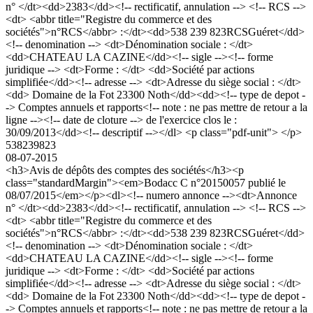
n° </dt><dd>2383</dd><!-- rectificatif, annulation --> <!-- RCS -->
<dt> <abbr title="Registre du commerce et des
sociétés">n°RCS</abbr> :</dt><dd>538 239 823RCSGuéret</dd>
<!-- denomination --> <dt>Dénomination sociale : </dt>
<dd>CHATEAU LA CAZINE</dd><!-- sigle --><!-- forme
juridique --> <dt>Forme : </dt> <dd>Société par actions
simplifiée</dd><!-- adresse --> <dt>Adresse du siège social : </dt>
<dd> Domaine de la Fot 23300 Noth</dd><dd><!-- type de depot -
-> Comptes annuels et rapports<!-- note : ne pas mettre de retour a la
ligne --><!-- date de cloture --> de l'exercice clos le :
30/09/2013</dd><!-- descriptif --></dl> <p class="pdf-unit"> </p>
538239823
08-07-2015
<h3>Avis de dépôts des comptes des sociétés</h3><p
class="standardMargin"><em>Bodacc C n°20150057 publié le
08/07/2015</em></p><dl><!-- numero annonce --><dt>Annonce
n° </dt><dd>2383</dd><!-- rectificatif, annulation --> <!-- RCS -->
<dt> <abbr title="Registre du commerce et des
sociétés">n°RCS</abbr> :</dt><dd>538 239 823RCSGuéret</dd>
<!-- denomination --> <dt>Dénomination sociale : </dt>
<dd>CHATEAU LA CAZINE</dd><!-- sigle --><!-- forme
juridique --> <dt>Forme : </dt> <dd>Société par actions
simplifiée</dd><!-- adresse --> <dt>Adresse du siège social : </dt>
<dd> Domaine de la Fot 23300 Noth</dd><dd><!-- type de depot -
-> Comptes annuels et rapports<!-- note : ne pas mettre de retour a la