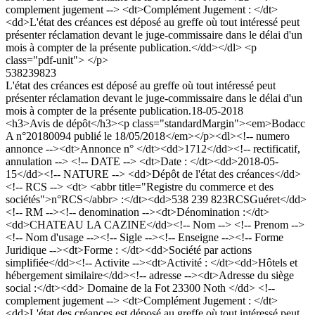
complement jugement --> <dt>Complément Jugement : </dt>
<dd>L'état des créances est déposé au greffe où tout intéressé peut
présenter réclamation devant le juge-commissaire dans le délai d'un
mois à compter de la présente publication.</dd></dl> <p
class="pdf-unit"> </p>
538239823
L'état des créances est déposé au greffe où tout intéressé peut
présenter réclamation devant le juge-commissaire dans le délai d'un
mois à compter de la présente publication.
18-05-2018
<h3>Avis de dépôt</h3><p class="standardMargin"><em>Bodacc
A n°20180094 publié le 18/05/2018</em></p><dl><!-- numero
annonce --><dt>Annonce n° </dt><dd>1712</dd><!-- rectificatif,
annulation --> <!-- DATE --> <dt>Date : </dt><dd>2018-05-
15</dd><!-- NATURE --> <dd>Dépôt de l'état des créances</dd>
<!-- RCS --> <dt> <abbr title="Registre du commerce et des
sociétés">n°RCS</abbr> :</dt><dd>538 239 823RCSGuéret</dd>
<!-- RM --><!-- denomination --><dt>Dénomination :</dt>
<dd>CHATEAU LA CAZINE</dd><!-- Nom --> <!-- Prenom -->
<!-- Nom d'usage --><!-- Sigle --><!-- Enseigne --><!-- Forme
Juridique --><dt>Forme : </dt><dd>Société par actions
simplifiée</dd><!-- Activite --><dt>Activité : </dt><dd>Hôtels et
hébergement similaire</dd><!-- adresse --><dt>Adresse du siège
social :</dt><dd> Domaine de la Fot 23300 Noth </dd> <!--
complement jugement --> <dt>Complément Jugement : </dt>
<dd>L'état des créances est déposé au greffe où tout intéressé peut