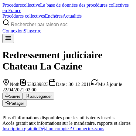
Procedure
collective
La base de données des procédures collectives
en France
Procédures collectives
Enchères
Actualités
Connexion
S'inscrire
Redressement judiciaire
Chateau La Cazine
Noth
538239823
Date : 30-12-2011
Mis à jour le
22/04/2021 02:00
Suivre
Sauvegarder
Partager
Plus d'informations disponibles pour les utilisateurs inscrits
Accès gratuit aux informations sur le mandataire, rapports et alertes
Inscription gratuite
Déjà un compte ? Connectez-vous