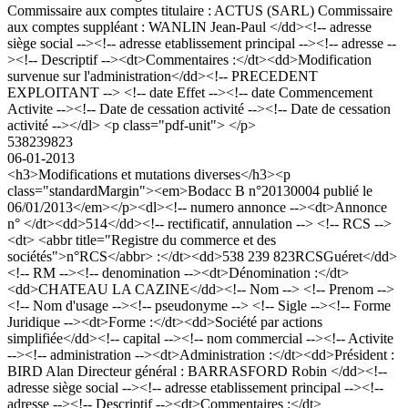
Commissaire aux comptes titulaire : ACTUS (SARL) Commissaire
aux comptes suppléant : WANLIN Jean-Paul </dd><!-- adresse
siège social --><!-- adresse etablissement principal --><!-- adresse --
><!-- Descriptif --><dt>Commentaires :</dt><dd>Modification
survenue sur l'administration</dd><!-- PRECEDENT
EXPLOITANT --> <!-- date Effet --><!-- date Commencement
Activite --><!-- Date de cessation activité --><!-- Date de cessation
activité --></dl> <p class="pdf-unit"> </p>
538239823
06-01-2013
<h3>Modifications et mutations diverses</h3><p
class="standardMargin"><em>Bodacc B n°20130004 publié le
06/01/2013</em></p><dl><!-- numero annonce --><dt>Annonce
n° </dt><dd>514</dd><!-- rectificatif, annulation --> <!-- RCS -->
<dt> <abbr title="Registre du commerce et des
sociétés">n°RCS</abbr> :</dt><dd>538 239 823RCSGuéret</dd>
<!-- RM --><!-- denomination --><dt>Dénomination :</dt>
<dd>CHATEAU LA CAZINE</dd><!-- Nom --> <!-- Prenom -->
<!-- Nom d'usage --><!-- pseudonyme --> <!-- Sigle --><!-- Forme
Juridique --><dt>Forme :</dt><dd>Société par actions
simplifiée</dd><!-- capital --><!-- nom commercial --><!-- Activite
--><!-- administration --><dt>Administration :</dt><dd>Président :
BIRD Alan Directeur général : BARRASFORD Robin </dd><!--
adresse siège social --><!-- adresse etablissement principal --><!--
adresse --><!-- Descriptif --><dt>Commentaires :</dt>