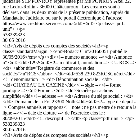
judiciaire SCP PONROY representée par Me PONROY Axel 22,
rue Ledru-Rollin - 36000 Châteauroux . Les créances sont à
déclarer, dans les deux mois de la présente publication, auprès du
Mandataire Judiciaire ou sur le portail électronique à l'adresse
https://www.creditors-services.com.</dd></dl> <p class="pdf-
unit"> </p>
538239823
30-05-2016
<h3>Avis de dépôts des comptes des sociétés</h3><p
class="standardMargin"><em>Bodacc C n°20160051 publié le
30/05/2016</em></p><dl><!-- numero annonce --><dt>Annonce
n° </dt><dd>1292</dd><!-- rectificatif, annulation --> <!-- RCS -->
<dt> <abbr title="Registre du commerce et des
sociétés">n°RCS</abbr> :</dt><dd>538 239 823RCSGuéret</dd>
<!-- denomination --> <dt>Dénomination sociale : </dt>
<dd>CHATEAU LA CAZINE</dd><!-- sigle --><!-- forme
juridique --> <dt>Forme : </dt> <dd>Société par actions
simplifiée</dd><!-- adresse --> <dt>Adresse du siège social : </dt>
<dd> Domaine de la Fot 23300 Noth</dd><dd><!-- type de depot -
-> Comptes annuels et rapports<!-- note : ne pas mettre de retour a la
ligne --><!-- date de cloture --> de l'exercice clos le :
30/09/2015</dd><!-- descriptif --></dl> <p class="pdf-unit"> </p>
538239823
30-05-2016
<h3>Avis de dépôts des comptes des sociétés</h3><p