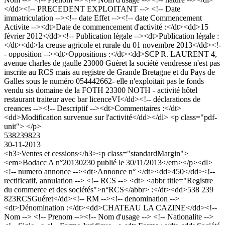
</dd><!-- PRECEDENT EXPLOITANT --> <!-- Date
immatriculation --><!-- date Effet --><!-- date Commencement
Activite --><dt>Date de commencement d'activité :</dt><dd>15
février 2012</dd><!-- Publication légale --><dt>Publication légale :
</dt><dd>la creuse agricole et rurale du 01 novembre 2013</dd><!-
- opposition --><dt>Oppositions :</dt><dd>SCP R. LAURENT 4,
avenue charles de gaulle 23000 Guéret la société vendresse n'est pas
inscrite au RCS mais au registre de Grande Bretagne et du Pays de
Galles sous le numéro 054442662- elle n'exploitait pas le fonds
vendu sis domaine de la FOTH 23300 NOTH - activité hôtel
restaurant traiteur avec bar licenceVI</dd><!-- déclarations de
creances --><!-- Descriptif --><dt>Commentaires :</dt>
<dd>Modification survenue sur l'activité</dd></dl> <p class="pdf-
unit"> </p>
538239823
30-11-2013
<h3>Ventes et cessions</h3><p class="standardMargin">
<em>Bodacc A n°20130230 publié le 30/11/2013</em></p><dl>
<!-- numero annonce --><dt>Annonce n° </dt><dd>450</dd><!--
rectificatif, annulation --> <!-- RCS --> <dt> <abbr title="Registre
du commerce et des sociétés">n°RCS</abbr> :</dt><dd>538 239
823RCSGuéret</dd><!-- RM --><!-- denomination -->
<dt>Dénomination :</dt><dd>CHATEAU LA CAZINE</dd><!--
Nom --> <!-- Prenom --><!-- Nom d'usage --> <!-- Nationalite -->