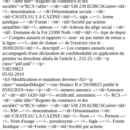
<dt> <abbr title="Registre du commerce et des
sociétés">n°RCS</abbr> :</dt><dd>538 239 823RCSGuéret</dd>
<!-- denomination --> <dt>Dénomination sociale : </dt>
<dd>CHATEAU LA CAZINE</dd><!-- sigle --><!-- forme
juridique --> <dt>Forme : </dt> <dd>Société par actions
simplifiée</dd><!-- adresse --> <dt>Adresse du siège social : </dt>
<dd> Domaine de la Fot 23300 Noth </dd><dd><!-- type de depot
--> Comptes annuels et rapports<!-- note : ne pas mettre de retour a
la ligne --><!-- date de cloture --> de l'exercice clos le :
30/09/2016</dd><!-- descriptif --> Les comptes annuels sont
accompagnés d'une déclaration de confidentialité en application du
premier ou deuxième alinéa de l'article L. 232-25.</dl> <p
class="pdf-unit"> </p>
538239823
05-02-2019
<h3>Modifications et mutations diverses</h3><p
class="standardMargin"><em>Bodacc B n°20190025 publié le
05/02/2019</em></p><dl><!-- numero annonce --><dt>Annonce
n° </dt><dd>1420</dd><!-- rectificatif, annulation --> <!-- RCS -->
<dt> <abbr title="Registre du commerce et des
sociétés">n°RCS</abbr> :</dt><dd>538 239 823RCSGuéret</dd>
<!-- RM --><!-- denomination --><dt>Dénomination :</dt>
<dd>CHATEAU LA CAZINE</dd><!-- Nom --> <!-- Prenom -->
<!-- Nom d'usage --><!-- pseudonyme --> <!-- Sigle --><!-- Forme
Juridique --><dt>Forme :</dt><dd>Société par actions