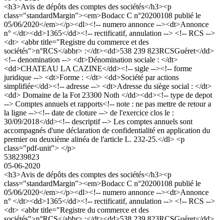
<h3>Avis de dépôts des comptes des sociétés</h3><p
class="standardMargin"><em>Bodacc C n°20200108 publié le
05/06/2020</em></p><dl><!-- numero annonce --><dt>Annonce
n° </dt><dd>1365</dd><!-- rectificatif, annulation --> <!-- RCS -->
<dt> <abbr title="Registre du commerce et des
sociétés">n°RCS</abbr> :</dt><dd>538 239 823RCSGuéret</dd>
<!-- denomination --> <dt>Dénomination sociale : </dt>
<dd>CHATEAU LA CAZINE</dd><!-- sigle --><!-- forme
juridique --> <dt>Forme : </dt> <dd>Société par actions
simplifiée</dd><!-- adresse --> <dt>Adresse du siège social : </dt>
<dd> Domaine de la Fot 23300 Noth </dd><dd><!-- type de depot
--> Comptes annuels et rapports<!-- note : ne pas mettre de retour a
la ligne --><!-- date de cloture --> de l'exercice clos le :
30/09/2018</dd><!-- descriptif --> Les comptes annuels sont
accompagnés d'une déclaration de confidentialité en application du
premier ou deuxième alinéa de l'article L. 232-25.</dl> <p
class="pdf-unit"> </p>
538239823
05-06-2020
<h3>Avis de dépôts des comptes des sociétés</h3><p
class="standardMargin"><em>Bodacc C n°20200108 publié le
05/06/2020</em></p><dl><!-- numero annonce --><dt>Annonce
n° </dt><dd>1365</dd><!-- rectificatif, annulation --> <!-- RCS -->
<dt> <abbr title="Registre du commerce et des
sociétés">n°RCS</abbr> :</dt><dd>538 239 823RCSGuéret</dd>