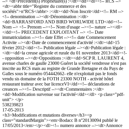
--> <dt>Précédent(s) Propriétaire(s) :</dt><dd><dl><!-- RCS -->
<dt><abbr title="Registre du commerce et des
sociétés">n°RCS</abbr> :</dt><dd>Non Inscrit</dd><!-- RM -->
<!-- denomination --><dt>Dénomination :</dt>
<dd>BARRASFORD AND BIRD WORLWIDE LTD</dd><!--
Nom --> <!-- Prenom --><!-- Nom d'usage --><!-- nature --></dl>
</dd><!-- PRECEDENT EXPLOITANT --> <!-- Date
immatriculation --><!-- date Effet --><!-- date Commencement
Activite --><dt>Date de commencement d'activité :</dt><dd>15
février 2012</dd><!-- Publication légale --><dt>Publication légale :
</dt><dd>la creuse agricole et rurale du 01 novembre 2013</dd><!-
- opposition --><dt>Oppositions :</dt><dd>SCP R. LAURENT 4,
avenue charles de gaulle 23000 Guéret la société vendresse n'est pas
inscrite au RCS mais au registre de Grande Bretagne et du Pays de
Galles sous le numéro 054442662- elle n'exploitait pas le fonds
vendu sis domaine de la FOTH 23300 NOTH - activité hôtel
restaurant traiteur avec bar licenceVI</dd><!-- déclarations de
creances --><!-- Descriptif --><dt>Commentaires :</dt>
<dd>Modification survenue sur l'activité</dd></dl> <p class="pdf-
unit"> </p>
538239823
17-05-2013
<h3>Modifications et mutations diverses</h3><p
class="standardMargin"><em>Bodacc B n°20130094 publié le
17/05/2013</em></p><dl><!-- numero annonce --><dt>Annonce