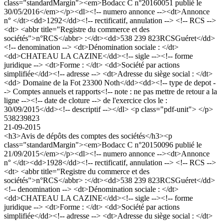
class="standardMargin"><em>Bodacc C n°20160051 publié le
30/05/2016</em></p><dl><!-- numero annonce --><dt>Annonce
n° </dt><dd>1292</dd><!-- rectificatif, annulation --> <!-- RCS -->
<dt> <abbr title="Registre du commerce et des
sociétés">n°RCS</abbr> :</dt><dd>538 239 823RCSGuéret</dd>
<!-- denomination --> <dt>Dénomination sociale : </dt>
<dd>CHATEAU LA CAZINE</dd><!-- sigle --><!-- forme
juridique --> <dt>Forme : </dt> <dd>Société par actions
simplifiée</dd><!-- adresse --> <dt>Adresse du siège social : </dt>
<dd> Domaine de la Fot 23300 Noth</dd><dd><!-- type de depot -
-> Comptes annuels et rapports<!-- note : ne pas mettre de retour a la
ligne --><!-- date de cloture --> de l'exercice clos le :
30/09/2015</dd><!-- descriptif --></dl> <p class="pdf-unit"> </p>
538239823
21-09-2015
<h3>Avis de dépôts des comptes des sociétés</h3><p
class="standardMargin"><em>Bodacc C n°20150096 publié le
21/09/2015</em></p><dl><!-- numero annonce --><dt>Annonce
n° </dt><dd>1928</dd><!-- rectificatif, annulation --> <!-- RCS -->
<dt> <abbr title="Registre du commerce et des
sociétés">n°RCS</abbr> :</dt><dd>538 239 823RCSGuéret</dd>
<!-- denomination --> <dt>Dénomination sociale : </dt>
<dd>CHATEAU LA CAZINE</dd><!-- sigle --><!-- forme
juridique --> <dt>Forme : </dt> <dd>Société par actions
simplifiée</dd><!-- adresse --> <dt>Adresse du siège social : </dt>