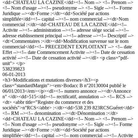
<dd>CHATEAU LA CAZINE</dd><!-- Nom --> <!-- Prenom -->
<!-- Nom d'usage --><!-- pseudonyme --> <!-- Sigle --><!-- Forme
Juridique --><dt>Forme :</dt><dd>Société par actions
simplifiée</dd><!-- capital --><!-- nom commercial --><dt>Nom
commercial :</dt><dd>CHATEAU DE LA CAZINE</dd><!--
Activite --><!-- administration --><!-- adresse siège social --><!--
adresse etablissement principal --><!-- adresse --><!-- Descriptif -->
<dt>Commentaires :</dt><dd>Modification survenue sur le nom
commercial</dd><!-- PRECEDENT EXPLOITANT --> <!-- date
Effet --><!-- date Commencement Activite --><!-- Date de cessation
activité --><!-- Date de cessation activité --></dl> <p class="pdf-
unit"> </p>
538239823
06-01-2013
<h3>Modifications et mutations diverses</h3><p
class="standardMargin"><em>Bodacc B n°20130004 publié le
06/01/2013</em></p><dl><!-- numero annonce --><dt>Annonce
n° </dt><dd>515</dd><!-- rectificatif, annulation --> <!-- RCS -->
<dt> <abbr title="Registre du commerce et des
sociétés">n°RCS</abbr> :</dt><dd>538 239 823RCSGuéret</dd>
<!-- RM --><!-- denomination --><dt>Dénomination :</dt>
<dd>CHATEAU LA CAZINE</dd><!-- Nom --> <!-- Prenom -->
<!-- Nom d'usage --><!-- pseudonyme --> <!-- Sigle --><!-- Forme
Juridique --><dt>Forme :</dt><dd>Société par actions
simplifiée</dd><!-- capital --><!-- nom commercial --><!-- Activite