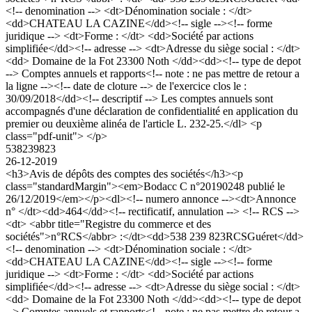
<!-- denomination --> <dt>Dénomination sociale : </dt>
<dd>CHATEAU LA CAZINE</dd><!-- sigle --><!-- forme
juridique --> <dt>Forme : </dt> <dd>Société par actions
simplifiée</dd><!-- adresse --> <dt>Adresse du siège social : </dt>
<dd> Domaine de la Fot 23300 Noth </dd><dd><!-- type de depot
--> Comptes annuels et rapports<!-- note : ne pas mettre de retour a
la ligne --><!-- date de cloture --> de l'exercice clos le :
30/09/2018</dd><!-- descriptif --> Les comptes annuels sont
accompagnés d'une déclaration de confidentialité en application du
premier ou deuxième alinéa de l'article L. 232-25.</dl> <p
class="pdf-unit"> </p>
538239823
26-12-2019
<h3>Avis de dépôts des comptes des sociétés</h3><p
class="standardMargin"><em>Bodacc C n°20190248 publié le
26/12/2019</em></p><dl><!-- numero annonce --><dt>Annonce
n° </dt><dd>464</dd><!-- rectificatif, annulation --> <!-- RCS -->
<dt> <abbr title="Registre du commerce et des
sociétés">n°RCS</abbr> :</dt><dd>538 239 823RCSGuéret</dd>
<!-- denomination --> <dt>Dénomination sociale : </dt>
<dd>CHATEAU LA CAZINE</dd><!-- sigle --><!-- forme
juridique --> <dt>Forme : </dt> <dd>Société par actions
simplifiée</dd><!-- adresse --> <dt>Adresse du siège social : </dt>
<dd> Domaine de la Fot 23300 Noth </dd><dd><!-- type de depot
--> Comptes annuels et rapports<!-- note : ne pas mettre de retour a