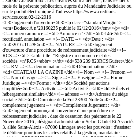
- 36000 Châteauroux . Les créances sont à déclarer, dans les deux
mois de la présente publication, auprès du Mandataire Judiciaire ou
sur le portail électronique à l'adresse https://www.creditors-
services.com.
02-12-2016
<h3>Jugement d'ouverture</h3><p class="standardMargin">
<em>Bodacc A n°20160235 publié le 02/12/2016</em></p><dl>
<!-- numero annonce --><dt>Annonce n° </dt><dd>146</dd><!--
rectificatif, annulation --> <!-- DATE --> <dt>Date : </dt>
<dd>2016-11-28</dd><!-- NATURE --> <dd>Jugement
d'ouverture d'une procédure de redressement judiciaire</dd><!--
RCS --> <dt> <abbr title="Registre du commerce et des
sociétés">n°RCS</abbr> :</dt><dd>538 239 823RCSGuéret</dd>
<!-- RM --><!-- denomination --><dt>Dénomination :</dt>
<dd>CHATEAU LA CAZINE</dd><!-- Nom --> <!-- Prenom -->
<!-- Nom d'usage --><!-- Sigle --><!-- Enseigne --><!-- Forme
Juridique --><dt>Forme : </dt><dd>Société par actions
simplifiée</dd><!-- Activite --><dt>Activité : </dt><dd>Hôtels et
hébergement similaire</dd><!-- adresse --><dt>Adresse du siège
social :</dt><dd> Domaine de la Fot 23300 Noth</dd> <!--
complement jugement --> <dt>Complément Jugement : </dt>
<dd>Jugement prononçant l'ouverture d'une procédure de
redressement judiciaire , date de cessation des paiements le 22
Novembre 2016 , désignant administrateur Selarl Gladel Et Associés
3, allée Saint-Alexis - 87000 Limoges avec les pouvoirs : d'assister
le débiteur pour tous les actes relatifs à la gestion, mandataire