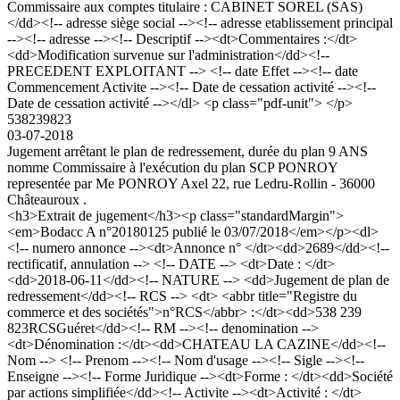
Commissaire aux comptes titulaire : CABINET SOREL (SAS)
</dd><!-- adresse siège social --><!-- adresse etablissement principal
--><!-- adresse --><!-- Descriptif --><dt>Commentaires :</dt>
<dd>Modification survenue sur l'administration</dd><!--
PRECEDENT EXPLOITANT --> <!-- date Effet --><!-- date
Commencement Activite --><!-- Date de cessation activité --><!--
Date de cessation activité --></dl> <p class="pdf-unit"> </p>
538239823
03-07-2018
Jugement arrêtant le plan de redressement, durée du plan 9 ANS
nomme Commissaire à l'exécution du plan SCP PONROY
representée par Me PONROY Axel 22, rue Ledru-Rollin - 36000
Châteauroux .
<h3>Extrait de jugement</h3><p class="standardMargin">
<em>Bodacc A n°20180125 publié le 03/07/2018</em></p><dl>
<!-- numero annonce --><dt>Annonce n° </dt><dd>2689</dd><!--
rectificatif, annulation --> <!-- DATE --> <dt>Date : </dt>
<dd>2018-06-11</dd><!-- NATURE --> <dd>Jugement de plan de
redressement</dd><!-- RCS --> <dt> <abbr title="Registre du
commerce et des sociétés">n°RCS</abbr> :</dt><dd>538 239
823RCSGuéret</dd><!-- RM --><!-- denomination -->
<dt>Dénomination :</dt><dd>CHATEAU LA CAZINE</dd><!--
Nom --> <!-- Prenom --><!-- Nom d'usage --><!-- Sigle --><!--
Enseigne --><!-- Forme Juridique --><dt>Forme : </dt><dd>Société
par actions simplifiée</dd><!-- Activite --><dt>Activité : </dt>