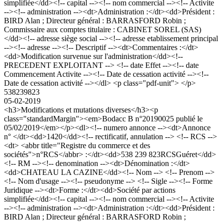
simplifiée</dd><!-- capital --><!-- nom commercial --><!-- Activite
--><!-- administration --><dt>Administration :</dt><dd>Président :
BIRD Alan ; Directeur général : BARRASFORD Robin ;
Commissaire aux comptes titulaire : CABINET SOREL (SAS)
</dd><!-- adresse siège social --><!-- adresse etablissement principal
--><!-- adresse --><!-- Descriptif --><dt>Commentaires :</dt>
<dd>Modification survenue sur l'administration</dd><!--
PRECEDENT EXPLOITANT --> <!-- date Effet --><!-- date
Commencement Activite --><!-- Date de cessation activité --><!--
Date de cessation activité --></dl> <p class="pdf-unit"> </p>
538239823
05-02-2019
<h3>Modifications et mutations diverses</h3><p
class="standardMargin"><em>Bodacc B n°20190025 publié le
05/02/2019</em></p><dl><!-- numero annonce --><dt>Annonce
n° </dt><dd>1420</dd><!-- rectificatif, annulation --> <!-- RCS -->
<dt> <abbr title="Registre du commerce et des
sociétés">n°RCS</abbr> :</dt><dd>538 239 823RCSGuéret</dd>
<!-- RM --><!-- denomination --><dt>Dénomination :</dt>
<dd>CHATEAU LA CAZINE</dd><!-- Nom --> <!-- Prenom -->
<!-- Nom d'usage --><!-- pseudonyme --> <!-- Sigle --><!-- Forme
Juridique --><dt>Forme :</dt><dd>Société par actions
simplifiée</dd><!-- capital --><!-- nom commercial --><!-- Activite
--><!-- administration --><dt>Administration :</dt><dd>Président :
BIRD Alan ; Directeur général : BARRASFORD Robin ;