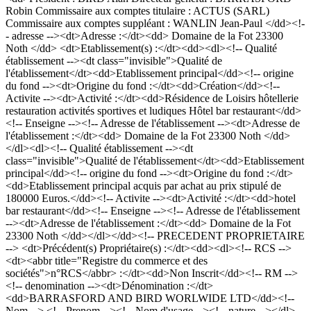
Robin Commissaire aux comptes titulaire : ACTUS (SARL)
Commissaire aux comptes suppléant : WANLIN Jean-Paul </dd><!-
- adresse --><dt>Adresse :</dt><dd> Domaine de la Fot 23300
Noth </dd> <dt>Etablissement(s) :</dt><dd><dl><!-- Qualité
établissement --><dt class="invisible">Qualité de
l'établissement</dt><dd>Etablissement principal</dd><!-- origine
du fond --><dt>Origine du fond :</dt><dd>Création</dd><!--
Activite --><dt>Activité :</dt><dd>Résidence de Loisirs hôtellerie
restauration activités sportives et ludiques Hôtel bar restaurant</dd>
<!-- Enseigne --><!-- Adresse de l'établissement --><dt>Adresse de
l'établissement :</dt><dd> Domaine de la Fot 23300 Noth </dd>
</dl><dl><!-- Qualité établissement --><dt
class="invisible">Qualité de l'établissement</dt><dd>Etablissement
principal</dd><!-- origine du fond --><dt>Origine du fond :</dt>
<dd>Etablissement principal acquis par achat au prix stipulé de
180000 Euros.</dd><!-- Activite --><dt>Activité :</dt><dd>hotel
bar restaurant</dd><!-- Enseigne --><!-- Adresse de l'établissement
--><dt>Adresse de l'établissement :</dt><dd> Domaine de la Fot
23300 Noth </dd></dl></dd><!-- PRECEDENT PROPRIETAIRE
--> <dt>Précédent(s) Propriétaire(s) :</dt><dd><dl><!-- RCS -->
<dt><abbr title="Registre du commerce et des
sociétés">n°RCS</abbr> :</dt><dd>Non Inscrit</dd><!-- RM -->
<!-- denomination --><dt>Dénomination :</dt>
<dd>BARRASFORD AND BIRD WORLWIDE LTD</dd><!--
Nom --> <!-- Prenom --><!-- Nom d'usage --><!-- nature --></dl>