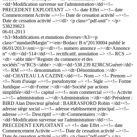
<dd>Modification survenue sur l'administration</dd><!--
PRECEDENT EXPLOITANT --> <!-- date Effet --><!-- date
Commencement Activite --><!-- Date de cessation activité --><!--
Date de cessation activité --></dl> <p class="pdf-unit"> </p>
538239823
06-01-2013
<h3>Modifications et mutations diverses</h3><p
class="standardMargin"><em>Bodacc B n°20130004 publié le
06/01/2013</em></p><dl><!-- numero annonce --><dt>Annonce
n° </dt><dd>514</dd><!-- rectificatif, annulation --> <!-- RCS -->
<dt> <abbr title="Registre du commerce et des
sociétés">n°RCS</abbr> :</dt><dd>538 239 823RCSGuéret</dd>
<!-- RM --><!-- denomination --><dt>Dénomination :</dt>
<dd>CHATEAU LA CAZINE</dd><!-- Nom --> <!-- Prenom -->
<!-- Nom d'usage --><!-- pseudonyme --> <!-- Sigle --><!-- Forme
Juridique --><dt>Forme :</dt><dd>Société par actions
simplifiée</dd><!-- capital --><!-- nom commercial --><!-- Activite
--><!-- administration --><dt>Administration :</dt><dd>Président :
BIRD Alan Directeur général : BARRASFORD Robin </dd><!--
adresse siège social --><!-- adresse etablissement principal --><!--
adresse --><!-- Descriptif --><dt>Commentaires :</dt>
<dd>Modification survenue sur l'administration</dd><!--
PRECEDENT EXPLOITANT --> <!-- date Effet --><!-- date
Commencement Activite --><!-- Date de cessation activité --><!--
Date de cessation activité --></dl> <p class="pdf-unit"> </p>