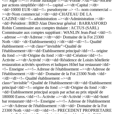
<!-- Sigle --><!-- Forme Juridique --><dt>Forme :</dt><dd>Société
par actions simplifiée</dd><!-- capital --><dt>Capital :</dt>
<dd>10000 EUR</dd><!-- pseudonyme --> <!-- nom commercial --
><dt>Nom commercial :</dt><dd>CHATEAU DE LA
CAZINE</dd><!-- administration --><dt>Administration :</dt>
<dd>Président : BIRD Alan Directeur général : BARRASFORD
Robin Commissaire aux comptes titulaire : ACTUS (SARL)
Commissaire aux comptes suppléant : WANLIN Jean-Paul </dd><!-
- adresse --><dt>Adresse :</dt><dd> Domaine de la Fot 23300
Noth </dd> <dt>Etablissement(s) :</dt><dd><dl><!-- Qualité
établissement --><dt class="invisible">Qualité de
l'établissement</dt><dd>Etablissement principal</dd><!-- origine
du fond --><dt>Origine du fond :</dt><dd>Création</dd><!--
Activite --><dt>Activité :</dt><dd>Résidence de Loisirs hôtellerie
restauration activités sportives et ludiques Hôtel bar restaurant</dd>
<!-- Enseigne --><!-- Adresse de l'établissement --><dt>Adresse de
l'établissement :</dt><dd> Domaine de la Fot 23300 Noth </dd>
</dl><dl><!-- Qualité établissement --><dt
class="invisible">Qualité de l'établissement</dt><dd>Etablissement
principal</dd><!-- origine du fond --><dt>Origine du fond :</dt>
<dd>Etablissement principal acquis par achat au prix stipulé de
180000 Euros.</dd><!-- Activite --><dt>Activité :</dt><dd>hotel
bar restaurant</dd><!-- Enseigne --><!-- Adresse de l'établissement
--><dt>Adresse de l'établissement :</dt><dd> Domaine de la Fot
23300 Noth </dd></dl></dd><!-- PRECEDENT PROPRIETAIRE