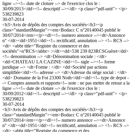
ligne --><!-- date de cloture --> de l'exercice clos le :
30/09/2013</dd><!-- descriptif --></dl> <p class="pdf-unit"> </p>
538239823
30-07-2014
<h3>Avis de dépôts des comptes des sociétés</h3><p
class="standardMargin"><em>Bodacc C n°20140045 publié le
30/07/2014</em></p><dl><!-- numero annonce --><dt>Annonce
n° </dt><dd>1951</dd><!-- rectificatif, annulation --> <!-- RCS -->
<dt> <abbr title="Registre du commerce et des
sociétés">n°RCS</abbr> :</dt><dd>538 239 823RCSGuéret</dd>
<!-- denomination --> <dt>Dénomination sociale : </dt>
<dd>CHATEAU LA CAZINE</dd><!-- sigle --><!-- forme
juridique --> <dt>Forme : </dt> <dd>Société par actions
simplifiée</dd><!-- adresse --> <dt>Adresse du siège social : </dt>
<dd> Domaine de la Fot 23300 Noth</dd><dd><!-- type de depot -
-> Comptes annuels et rapports<!-- note : ne pas mettre de retour a la
ligne --><!-- date de cloture --> de l'exercice clos le :
30/09/2012</dd><!-- descriptif --></dl> <p class="pdf-unit"> </p>
538239823
30-07-2014
<h3>Avis de dépôts des comptes des sociétés</h3><p
class="standardMargin"><em>Bodacc C n°20140045 publié le
30/07/2014</em></p><dl><!-- numero annonce --><dt>Annonce
n° </dt><dd>1951</dd><!-- rectificatif, annulation --> <!-- RCS -->
<dt> <abbr title="Registre du commerce et des