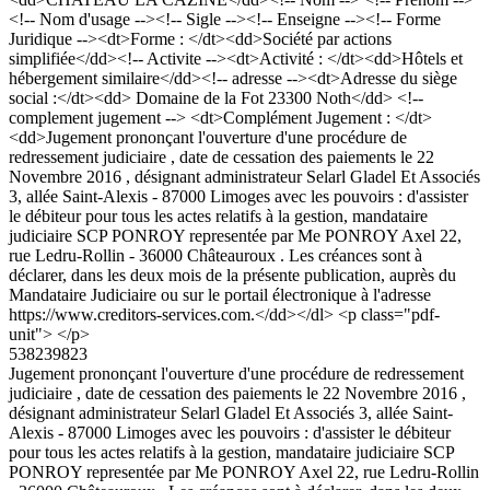
<!-- Nom d'usage --><!-- Sigle --><!-- Enseigne --><!-- Forme
Juridique --><dt>Forme : </dt><dd>Société par actions
simplifiée</dd><!-- Activite --><dt>Activité : </dt><dd>Hôtels et
hébergement similaire</dd><!-- adresse --><dt>Adresse du siège
social :</dt><dd> Domaine de la Fot 23300 Noth</dd> <!--
complement jugement --> <dt>Complément Jugement : </dt>
<dd>Jugement prononçant l'ouverture d'une procédure de
redressement judiciaire , date de cessation des paiements le 22
Novembre 2016 , désignant administrateur Selarl Gladel Et Associés
3, allée Saint-Alexis - 87000 Limoges avec les pouvoirs : d'assister
le débiteur pour tous les actes relatifs à la gestion, mandataire
judiciaire SCP PONROY representée par Me PONROY Axel 22,
rue Ledru-Rollin - 36000 Châteauroux . Les créances sont à
déclarer, dans les deux mois de la présente publication, auprès du
Mandataire Judiciaire ou sur le portail électronique à l'adresse
https://www.creditors-services.com.</dd></dl> <p class="pdf-
unit"> </p>
538239823
Jugement prononçant l'ouverture d'une procédure de redressement
judiciaire , date de cessation des paiements le 22 Novembre 2016 ,
désignant administrateur Selarl Gladel Et Associés 3, allée Saint-
Alexis - 87000 Limoges avec les pouvoirs : d'assister le débiteur
pour tous les actes relatifs à la gestion, mandataire judiciaire SCP
PONROY representée par Me PONROY Axel 22, rue Ledru-Rollin