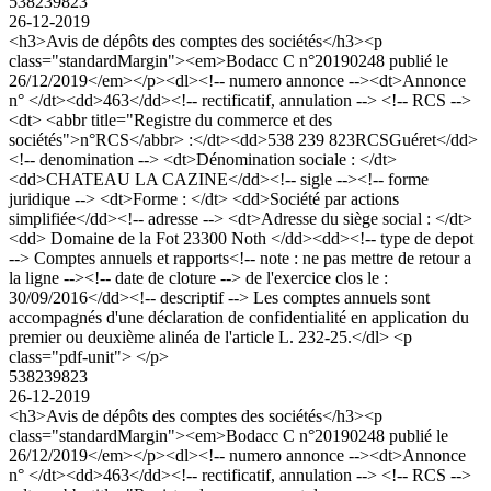
538239823
26-12-2019
<h3>Avis de dépôts des comptes des sociétés</h3><p
class="standardMargin"><em>Bodacc C n°20190248 publié le
26/12/2019</em></p><dl><!-- numero annonce --><dt>Annonce
n° </dt><dd>463</dd><!-- rectificatif, annulation --> <!-- RCS -->
<dt> <abbr title="Registre du commerce et des
sociétés">n°RCS</abbr> :</dt><dd>538 239 823RCSGuéret</dd>
<!-- denomination --> <dt>Dénomination sociale : </dt>
<dd>CHATEAU LA CAZINE</dd><!-- sigle --><!-- forme
juridique --> <dt>Forme : </dt> <dd>Société par actions
simplifiée</dd><!-- adresse --> <dt>Adresse du siège social : </dt>
<dd> Domaine de la Fot 23300 Noth </dd><dd><!-- type de depot
--> Comptes annuels et rapports<!-- note : ne pas mettre de retour a
la ligne --><!-- date de cloture --> de l'exercice clos le :
30/09/2016</dd><!-- descriptif --> Les comptes annuels sont
accompagnés d'une déclaration de confidentialité en application du
premier ou deuxième alinéa de l'article L. 232-25.</dl> <p
class="pdf-unit"> </p>
538239823
26-12-2019
<h3>Avis de dépôts des comptes des sociétés</h3><p
class="standardMargin"><em>Bodacc C n°20190248 publié le
26/12/2019</em></p><dl><!-- numero annonce --><dt>Annonce
n° </dt><dd>463</dd><!-- rectificatif, annulation --> <!-- RCS -->