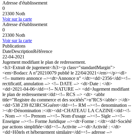
Adresse d'établissement
0
23300 Noth
Voir sur la carte
Adresse d'établissement
0
23300 Noth
Voir sur la carte
Publications
Date
Description
Référence
22-04-2021
Jugement modifiant le plan de redressement.
<h3>Extrait de jugement</h3><p class="standardMargin">
<em>Bodacc A n°20210079 publié le 22/04/2021</em></p><dl>
<!-- numero annonce --><dt>Annonce n° </dt><dd>2356</dd><!--
rectificatif, annulation --> <!-- DATE --> <dt>Date : </dt>
<dd>2021-04-06</dd><!-- NATURE --> <dd>Jugement modifiant
le plan de redressement</dd><!-- RCS --> <dt> <abbr
title="Registre du commerce et des sociétés">n°RCS</abbr> :</dt>
<dd>538 239 823RCSGuéret</dd><!-- RM --><!-- denomination --
><dt>Dénomination :</dt><dd>CHATEAU LA CAZINE</dd><!-
- Nom --> <!-- Prenom --><!-- Nom d'usage --><!-- Sigle --><!--
Enseigne --><!-- Forme Juridique --><dt>Forme : </dt><dd>Société
par actions simplifiée</dd><!-- Activite --><dt>Activité : </dt>
<dd>Hôtels et hébergement similaire</dd><!-- adresse -->