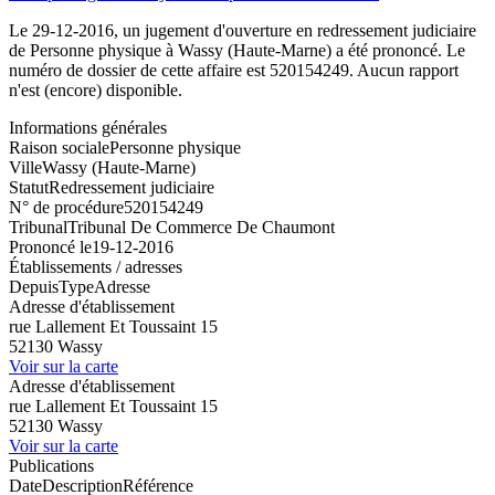
Le 29-12-2016, un jugement d'ouverture en redressement judiciaire
de Personne physique à Wassy (Haute-Marne) a été prononcé. Le
numéro de dossier de cette affaire est 520154249. Aucun rapport
n'est (encore) disponible.
Informations générales
Raison sociale
Personne physique
Ville
Wassy (Haute-Marne)
Statut
Redressement judiciaire
N° de procédure
520154249
Tribunal
Tribunal De Commerce De Chaumont
Prononcé le
19-12-2016
Établissements / adresses
Depuis
Type
Adresse
Adresse d'établissement
rue Lallement Et Toussaint 15
52130 Wassy
Voir sur la carte
Adresse d'établissement
rue Lallement Et Toussaint 15
52130 Wassy
Voir sur la carte
Publications
Date
Description
Référence