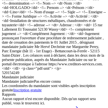
<!-- denomination --> <!-- Nom --> <dt>Nom :</dt>
<dd>HOLGADO</dd> <!-- Prenom --> <dt>Prénom :</dt>
<dd>Lino</dd> <!-- Nom d'usage --> <!-- Sigle --> <!-- Enseigne --
> <!-- Forme Juridique --> <!-- Activite --> <dt>Activité : </dt>
<dd>Installation de structures métalliques, chaudronnées et de
tuyauterie</dd> <!-- adresse --> <dt> Adresse : </dt> <dd> 15 rue
Lallement Et Toussaint 52130 Wassy</dd> <!-- complement
jugement --> <dt>Complément Jugement : </dt> <dd>Jugement
prononçant l'ouverture d'une procédure de redressement judiciaire ,
date de cessation des paiements le 01 Juillet 2015 , désignant
mandataire judiciaire Me Hervé Dechriste rue Marguerite Perey,
Parc Energie (bât 11 - 1er Etage) - Bettancourt-la-Ferrée - 52115
Saint-Dizier . Les créances sont à déclarer, dans les deux mois de la
présente publication, auprès du Mandataire Judiciaire ou sur le
portail électronique à l'adresse https://www.creditors-services.com.
</dd> </dl> <p class="pdf-unit"> </p>
520154249
Mandataire judiciaire
Mandataire judiciaire
Pas encore connu
Les coordonnées du mandataire sont visibles après inscription
gratuite
Inscription gratuite
Rapports
Aucun rapport n'est encore disponible. Dès qu'un rapport sera
publié, vous le trouverez ici.