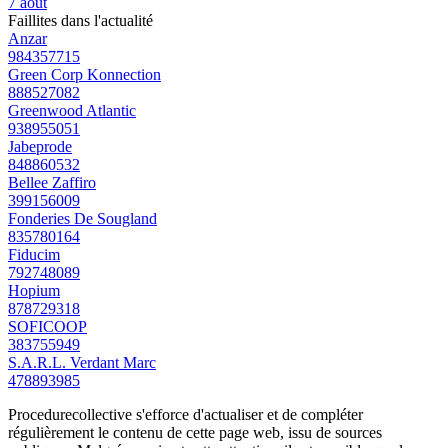
7 août
Faillites dans l'actualité
Anzar
984357715
Green Corp Konnection
888527082
Greenwood Atlantic
938955051
Jabeprode
848860532
Bellee Zaffiro
399156009
Fonderies De Sougland
835780164
Fiducim
792748089
Hopium
878729318
SOFICOOP
383755949
S.A.R.L. Verdant Marc
478893985
Procedurecollective s'efforce d'actualiser et de compléter
régulièrement le contenu de cette page web, issu de sources