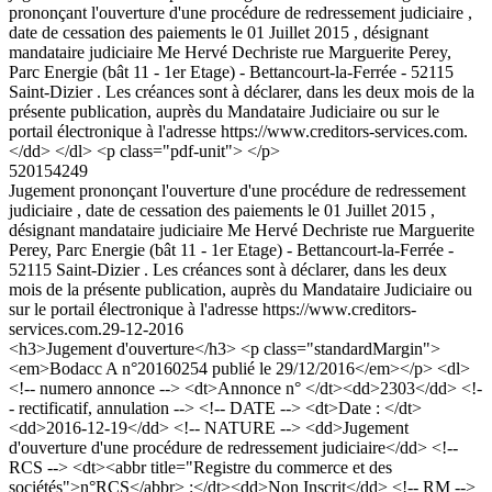
prononçant l'ouverture d'une procédure de redressement judiciaire ,
date de cessation des paiements le 01 Juillet 2015 , désignant
mandataire judiciaire Me Hervé Dechriste rue Marguerite Perey,
Parc Energie (bât 11 - 1er Etage) - Bettancourt-la-Ferrée - 52115
Saint-Dizier . Les créances sont à déclarer, dans les deux mois de la
présente publication, auprès du Mandataire Judiciaire ou sur le
portail électronique à l'adresse https://www.creditors-services.com.
</dd> </dl> <p class="pdf-unit"> </p>
520154249
Jugement prononçant l'ouverture d'une procédure de redressement
judiciaire , date de cessation des paiements le 01 Juillet 2015 ,
désignant mandataire judiciaire Me Hervé Dechriste rue Marguerite
Perey, Parc Energie (bât 11 - 1er Etage) - Bettancourt-la-Ferrée -
52115 Saint-Dizier . Les créances sont à déclarer, dans les deux
mois de la présente publication, auprès du Mandataire Judiciaire ou
sur le portail électronique à l'adresse https://www.creditors-
services.com.
29-12-2016
<h3>Jugement d'ouverture</h3> <p class="standardMargin">
<em>Bodacc A n°20160254 publié le 29/12/2016</em></p> <dl>
<!-- numero annonce --> <dt>Annonce n° </dt><dd>2303</dd> <!-
- rectificatif, annulation --> <!-- DATE --> <dt>Date : </dt>
<dd>2016-12-19</dd> <!-- NATURE --> <dd>Jugement
d'ouverture d'une procédure de redressement judiciaire</dd> <!--
RCS --> <dt><abbr title="Registre du commerce et des
sociétés">n°RCS</abbr> :</dt><dd>Non Inscrit</dd> <!-- RM -->