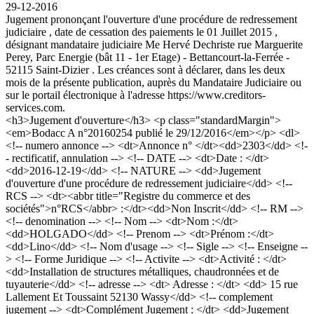
29-12-2016
Jugement prononçant l'ouverture d'une procédure de redressement
judiciaire , date de cessation des paiements le 01 Juillet 2015 ,
désignant mandataire judiciaire Me Hervé Dechriste rue Marguerite
Perey, Parc Energie (bât 11 - 1er Etage) - Bettancourt-la-Ferrée -
52115 Saint-Dizier . Les créances sont à déclarer, dans les deux
mois de la présente publication, auprès du Mandataire Judiciaire ou
sur le portail électronique à l'adresse https://www.creditors-
services.com.
<h3>Jugement d'ouverture</h3> <p class="standardMargin">
<em>Bodacc A n°20160254 publié le 29/12/2016</em></p> <dl>
<!-- numero annonce --> <dt>Annonce n° </dt><dd>2303</dd> <!-
- rectificatif, annulation --> <!-- DATE --> <dt>Date : </dt>
<dd>2016-12-19</dd> <!-- NATURE --> <dd>Jugement
d'ouverture d'une procédure de redressement judiciaire</dd> <!--
RCS --> <dt><abbr title="Registre du commerce et des
sociétés">n°RCS</abbr> :</dt><dd>Non Inscrit</dd> <!-- RM -->
<!-- denomination --> <!-- Nom --> <dt>Nom :</dt>
<dd>HOLGADO</dd> <!-- Prenom --> <dt>Prénom :</dt>
<dd>Lino</dd> <!-- Nom d'usage --> <!-- Sigle --> <!-- Enseigne --
> <!-- Forme Juridique --> <!-- Activite --> <dt>Activité : </dt>
<dd>Installation de structures métalliques, chaudronnées et de
tuyauterie</dd> <!-- adresse --> <dt> Adresse : </dt> <dd> 15 rue
Lallement Et Toussaint 52130 Wassy</dd> <!-- complement
jugement --> <dt>Complément Jugement : </dt> <dd>Jugement