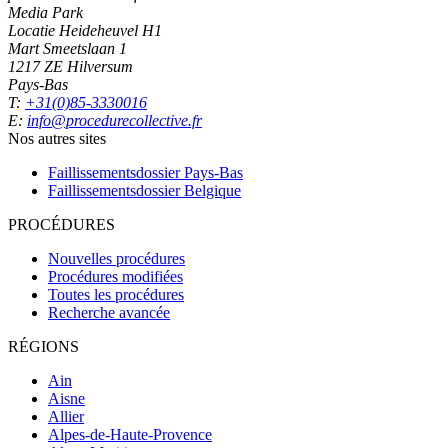
Media Park
Locatie Heideheuvel H1
Mart Smeetslaan 1
1217 ZE Hilversum
Pays-Bas
T:
+31(0)85-3330016
E:
info@procedurecollective.fr
Nos autres sites
Faillissementsdossier
Pays-Bas
Faillissementsdossier
Belgique
PROCÉDURES
Nouvelles procédures
Procédures modifiées
Toutes les procédures
Recherche avancée
RÉGIONS
Ain
Aisne
Allier
Alpes-de-Haute-Provence