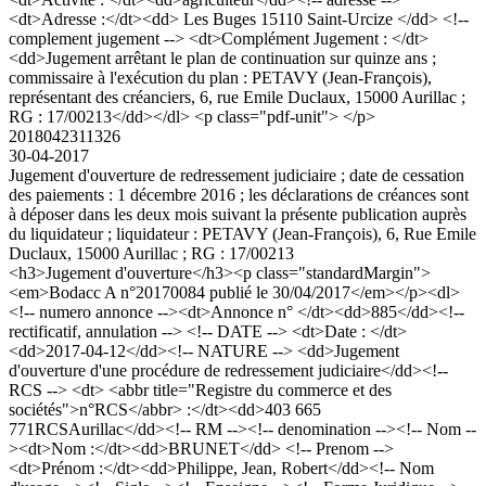
<dt>Adresse :</dt><dd> Les Buges 15110 Saint-Urcize </dd> <!--
complement jugement --> <dt>Complément Jugement : </dt>
<dd>Jugement arrêtant le plan de continuation sur quinze ans ;
commissaire à l'exécution du plan : PETAVY (Jean-François),
représentant des créanciers, 6, rue Emile Duclaux, 15000 Aurillac ;
RG : 17/00213</dd></dl> <p class="pdf-unit"> </p>
2018042311326
30-04-2017
Jugement d'ouverture de redressement judiciaire ; date de cessation
des paiements : 1 décembre 2016 ; les déclarations de créances sont
à déposer dans les deux mois suivant la présente publication auprès
du liquidateur ; liquidateur : PETAVY (Jean-François), 6, Rue Emile
Duclaux, 15000 Aurillac ; RG : 17/00213
<h3>Jugement d'ouverture</h3><p class="standardMargin">
<em>Bodacc A n°20170084 publié le 30/04/2017</em></p><dl>
<!-- numero annonce --><dt>Annonce n° </dt><dd>885</dd><!--
rectificatif, annulation --> <!-- DATE --> <dt>Date : </dt>
<dd>2017-04-12</dd><!-- NATURE --> <dd>Jugement
d'ouverture d'une procédure de redressement judiciaire</dd><!--
RCS --> <dt> <abbr title="Registre du commerce et des
sociétés">n°RCS</abbr> :</dt><dd>403 665
771RCSAurillac</dd><!-- RM --><!-- denomination --><!-- Nom --
><dt>Nom :</dt><dd>BRUNET</dd> <!-- Prenom -->
<dt>Prénom :</dt><dd>Philippe, Jean, Robert</dd><!-- Nom