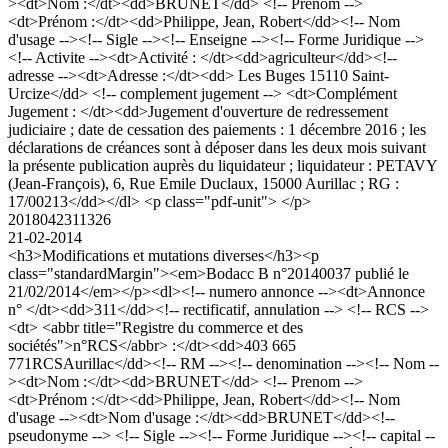
><dt>Nom :</dt><dd>BRUNET</dd> <!-- Prenom -->
<dt>Prénom :</dt><dd>Philippe, Jean, Robert</dd><!-- Nom
d'usage --><!-- Sigle --><!-- Enseigne --><!-- Forme Juridique -->
<!-- Activite --><dt>Activité : </dt><dd>agriculteur</dd><!--
adresse --><dt>Adresse :</dt><dd> Les Buges 15110 Saint-
Urcize</dd> <!-- complement jugement --> <dt>Complément
Jugement : </dt><dd>Jugement d'ouverture de redressement
judiciaire ; date de cessation des paiements : 1 décembre 2016 ; les
déclarations de créances sont à déposer dans les deux mois suivant
la présente publication auprès du liquidateur ; liquidateur : PETAVY
(Jean-François), 6, Rue Emile Duclaux, 15000 Aurillac ; RG :
17/00213</dd></dl> <p class="pdf-unit"> </p>
2018042311326
21-02-2014
<h3>Modifications et mutations diverses</h3><p
class="standardMargin"><em>Bodacc B n°20140037 publié le
21/02/2014</em></p><dl><!-- numero annonce --><dt>Annonce
n° </dt><dd>311</dd><!-- rectificatif, annulation --> <!-- RCS -->
<dt> <abbr title="Registre du commerce et des
sociétés">n°RCS</abbr> :</dt><dd>403 665
771RCSAurillac</dd><!-- RM --><!-- denomination --><!-- Nom --
><dt>Nom :</dt><dd>BRUNET</dd> <!-- Prenom -->
<dt>Prénom :</dt><dd>Philippe, Jean, Robert</dd><!-- Nom
d'usage --><dt>Nom d'usage :</dt><dd>BRUNET</dd><!--
pseudonyme --> <!-- Sigle --><!-- Forme Juridique --><!-- capital --