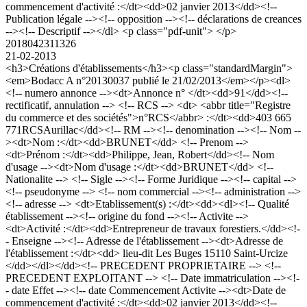
commencement d'activité :</dt><dd>02 janvier 2013</dd><!--
Publication légale --><!-- opposition --><!-- déclarations de creances
--><!-- Descriptif --></dl> <p class="pdf-unit"> </p>
2018042311326
21-02-2013
<h3>Créations d'établissements</h3><p class="standardMargin">
<em>Bodacc A n°20130037 publié le 21/02/2013</em></p><dl>
<!-- numero annonce --><dt>Annonce n° </dt><dd>91</dd><!--
rectificatif, annulation --> <!-- RCS --> <dt> <abbr title="Registre
du commerce et des sociétés">n°RCS</abbr> :</dt><dd>403 665
771RCSAurillac</dd><!-- RM --><!-- denomination --><!-- Nom --
><dt>Nom :</dt><dd>BRUNET</dd> <!-- Prenom -->
<dt>Prénom :</dt><dd>Philippe, Jean, Robert</dd><!-- Nom
d'usage --><dt>Nom d'usage :</dt><dd>BRUNET</dd> <!--
Nationalite --> <!-- Sigle --><!-- Forme Juridique --><!-- capital -->
<!-- pseudonyme --> <!-- nom commercial --><!-- administration -->
<!-- adresse --> <dt>Etablissement(s) :</dt><dd><dl><!-- Qualité
établissement --><!-- origine du fond --><!-- Activite -->
<dt>Activité :</dt><dd>Entrepreneur de travaux forestiers.</dd><!-
- Enseigne --><!-- Adresse de l'établissement --><dt>Adresse de
l'établissement :</dt><dd> lieu-dit Les Buges 15110 Saint-Urcize
</dd></dl></dd><!-- PRECEDENT PROPRIETAIRE --> <!--
PRECEDENT EXPLOITANT --> <!-- Date immatriculation --><!-
- date Effet --><!-- date Commencement Activite --><dt>Date de
commencement d'activité :</dt><dd>02 janvier 2013</dd><!--