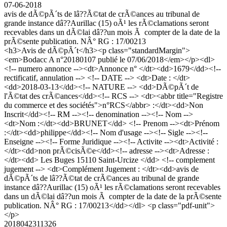
07-06-2018
avis de dÃ©pÃ´ts de lâ??Ã©tat de crÃ©ances au tribunal de
grande instance dâ??Aurillac (15) oÃ¹ les rÃ©clamations seront
recevables dans un dÃ©lai dâ??un mois Ã compter de la date de la
prÃ©sente publication. NÂ° RG : 17/00213
<h3>Avis de dÃ©pÃ´t</h3><p class="standardMargin">
<em>Bodacc A n°20180107 publié le 07/06/2018</em></p><dl>
<!-- numero annonce --><dt>Annonce n° </dt><dd>1679</dd><!--
rectificatif, annulation --> <!-- DATE --> <dt>Date : </dt>
<dd>2018-03-13</dd><!-- NATURE --> <dd>DÃ©pÃ´t de
l'Ã©tat des crÃ©ances</dd><!-- RCS --> <dt><abbr title="Registre
du commerce et des sociétés">n°RCS</abbr> :</dt><dd>Non
Inscrit</dd><!-- RM --><!-- denomination --><!-- Nom -->
<dt>Nom :</dt><dd>BRUNET</dd> <!-- Prenom --><dt>Prénom
:</dt><dd>philippe</dd><!-- Nom d'usage --><!-- Sigle --><!--
Enseigne --><!-- Forme Juridique --><!-- Activite --><dt>Activité :
</dt><dd>non prÃ©cisÃ©e</dd><!-- adresse --><dt>Adresse :
</dt><dd> Les Buges 15110 Saint-Urcize </dd> <!-- complement
jugement --> <dt>Complément Jugement : </dt><dd>avis de
dÃ©pÃ´ts de lâ??Ã©tat de crÃ©ances au tribunal de grande
instance dâ??Aurillac (15) oÃ¹ les rÃ©clamations seront recevables
dans un dÃ©lai dâ??un mois Ã compter de la date de la prÃ©sente
publication. NÂ° RG : 17/00213</dd></dl> <p class="pdf-unit">
</p>
2018042311326