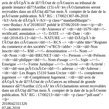
avis de dÃ©pÃ´ts de lâ??Ã©tat de crÃ©ances au tribunal de
grande instance dâ??Aurillac (15) oÃ¹ les rÃ©clamations seront
recevables dans un dÃ©lai dâ??un mois Ã compter de la date de la
prÃ©sente publication. NÂ° RG : 17/00213
07-06-2018
<h3>Avis de dÃ©pÃ´t</h3><p class="standardMargin">
<em>Bodacc A n°20180107 publié le 07/06/2018</em></p><dl>
<!-- numero annonce --><dt>Annonce n° </dt><dd>1679</dd><!--
rectificatif, annulation --> <!-- DATE --> <dt>Date : </dt>
<dd>2018-03-13</dd><!-- NATURE --> <dd>DÃ©pÃ´t de
l'Ã©tat des crÃ©ances</dd><!-- RCS --> <dt><abbr title="Registre
du commerce et des sociétés">n°RCS</abbr> :</dt><dd>Non
Inscrit</dd><!-- RM --><!-- denomination --><!-- Nom -->
<dt>Nom :</dt><dd>BRUNET</dd> <!-- Prenom --><dt>Prénom
:</dt><dd>philippe</dd><!-- Nom d'usage --><!-- Sigle --><!--
Enseigne --><!-- Forme Juridique --><!-- Activite --><dt>Activité :
</dt><dd>non prÃ©cisÃ©e</dd><!-- adresse --><dt>Adresse :
</dt><dd> Les Buges 15110 Saint-Urcize </dd> <!-- complement
jugement --> <dt>Complément Jugement : </dt><dd>avis de
dÃ©pÃ´ts de lâ??Ã©tat de crÃ©ances au tribunal de grande
instance dâ??Aurillac (15) oÃ¹ les rÃ©clamations seront recevables
dans un dÃ©lai dâ??un mois Ã compter de la date de la prÃ©sente
publication. NÂ° RG : 17/00213</dd></dl> <p class="pdf-unit">
</p>
2018042311326
07-06-2018