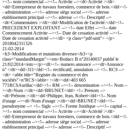
><!-- nom commercial --><!-- Activite --><dt>Activité :</dt>
<dd>Entrepreneur de travaux forestiers, commerce de bois.</dd><!-
- administration --><!-- adresse siège social --><!-- adresse
etablissement principal --><!-- adresse --><!-- Descriptif -->
<dt>Commentaires :</dt><dd>Modification de l'activité.</dd><!--
PRECEDENT EXPLOITANT --> <!-- date Effet --><!-- date
Commencement Activite --><!-- Date de cessation activité --><!--
Date de cessation activité --></dl> <p class="pdf-unit"> </p>
2018042311326
21-02-2014
<h3>Modifications et mutations diverses</h3><p
class="standardMargin"><em>Bodacc B n°20140037 publié le
21/02/2014</em></p><dl><!-- numero annonce --><dt>Annonce
n° </dt><dd>311</dd><!-- rectificatif, annulation --> <!-- RCS -->
<dt> <abbr title="Registre du commerce et des
sociétés">n°RCS</abbr> :</dt><dd>403 665
771RCSAurillac</dd><!-- RM --><!-- denomination --><!-- Nom --
><dt>Nom :</dt><dd>BRUNET</dd> <!-- Prenom -->
<dt>Prénom :</dt><dd>Philippe, Jean, Robert</dd><!-- Nom
d'usage --><dt>Nom d'usage :</dt><dd>BRUNET</dd><!--
pseudonyme --> <!-- Sigle --><!-- Forme Juridique --><!-- capital --
><!-- nom commercial --><!-- Activite --><dt>Activité :</dt>
<dd>Entrepreneur de travaux forestiers, commerce de bois.</dd><!-
- administration --><!-- adresse siège social --><!-- adresse
etablissement principal --><!-- adresse --><!-- Descriptif -->