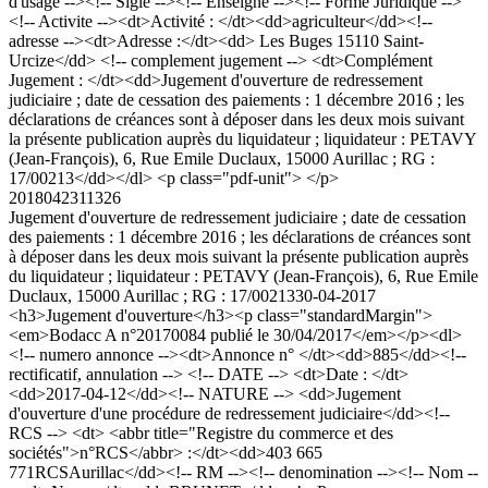
d'usage --><!-- Sigle --><!-- Enseigne --><!-- Forme Juridique -->
<!-- Activite --><dt>Activité : </dt><dd>agriculteur</dd><!--
adresse --><dt>Adresse :</dt><dd> Les Buges 15110 Saint-
Urcize</dd> <!-- complement jugement --> <dt>Complément
Jugement : </dt><dd>Jugement d'ouverture de redressement
judiciaire ; date de cessation des paiements : 1 décembre 2016 ; les
déclarations de créances sont à déposer dans les deux mois suivant
la présente publication auprès du liquidateur ; liquidateur : PETAVY
(Jean-François), 6, Rue Emile Duclaux, 15000 Aurillac ; RG :
17/00213</dd></dl> <p class="pdf-unit"> </p>
2018042311326
Jugement d'ouverture de redressement judiciaire ; date de cessation
des paiements : 1 décembre 2016 ; les déclarations de créances sont
à déposer dans les deux mois suivant la présente publication auprès
du liquidateur ; liquidateur : PETAVY (Jean-François), 6, Rue Emile
Duclaux, 15000 Aurillac ; RG : 17/00213
30-04-2017
<h3>Jugement d'ouverture</h3><p class="standardMargin">
<em>Bodacc A n°20170084 publié le 30/04/2017</em></p><dl>
<!-- numero annonce --><dt>Annonce n° </dt><dd>885</dd><!--
rectificatif, annulation --> <!-- DATE --> <dt>Date : </dt>
<dd>2017-04-12</dd><!-- NATURE --> <dd>Jugement
d'ouverture d'une procédure de redressement judiciaire</dd><!--
RCS --> <dt> <abbr title="Registre du commerce et des
sociétés">n°RCS</abbr> :</dt><dd>403 665
771RCSAurillac</dd><!-- RM --><!-- denomination --><!-- Nom --