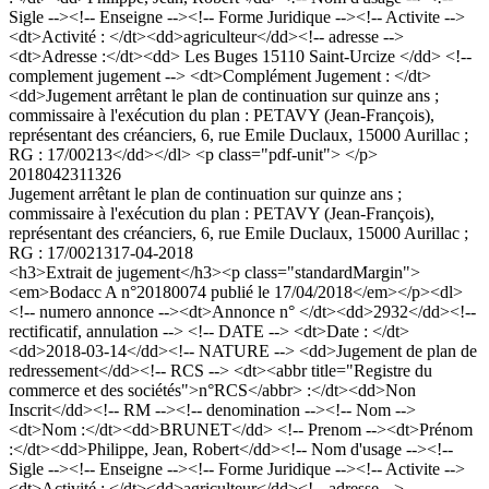
Sigle --><!-- Enseigne --><!-- Forme Juridique --><!-- Activite -->
<dt>Activité : </dt><dd>agriculteur</dd><!-- adresse -->
<dt>Adresse :</dt><dd> Les Buges 15110 Saint-Urcize </dd> <!--
complement jugement --> <dt>Complément Jugement : </dt>
<dd>Jugement arrêtant le plan de continuation sur quinze ans ;
commissaire à l'exécution du plan : PETAVY (Jean-François),
représentant des créanciers, 6, rue Emile Duclaux, 15000 Aurillac ;
RG : 17/00213</dd></dl> <p class="pdf-unit"> </p>
2018042311326
Jugement arrêtant le plan de continuation sur quinze ans ;
commissaire à l'exécution du plan : PETAVY (Jean-François),
représentant des créanciers, 6, rue Emile Duclaux, 15000 Aurillac ;
RG : 17/00213
17-04-2018
<h3>Extrait de jugement</h3><p class="standardMargin">
<em>Bodacc A n°20180074 publié le 17/04/2018</em></p><dl>
<!-- numero annonce --><dt>Annonce n° </dt><dd>2932</dd><!--
rectificatif, annulation --> <!-- DATE --> <dt>Date : </dt>
<dd>2018-03-14</dd><!-- NATURE --> <dd>Jugement de plan de
redressement</dd><!-- RCS --> <dt><abbr title="Registre du
commerce et des sociétés">n°RCS</abbr> :</dt><dd>Non
Inscrit</dd><!-- RM --><!-- denomination --><!-- Nom -->
<dt>Nom :</dt><dd>BRUNET</dd> <!-- Prenom --><dt>Prénom
:</dt><dd>Philippe, Jean, Robert</dd><!-- Nom d'usage --><!--
Sigle --><!-- Enseigne --><!-- Forme Juridique --><!-- Activite -->
<dt>Activité : </dt><dd>agriculteur</dd><!-- adresse -->