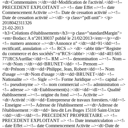
<dt>Commentaires :</dt><dd>Modification de l'activité.</dd><!--
PRECEDENT EXPLOITANT --> <!-- date Effet --><!-- date
Commencement Activite --><!-- Date de cessation activité --><!--
Date de cessation activité --></dl> <p class="pdf-unit"> </p>
2018042311326
21-02-2013
<h3>Créations d'établissements</h3><p class="standardMargin">
<em>Bodacc A n°20130037 publié le 21/02/2013</em></p><dl>
<!-- numero annonce --><dt>Annonce n° </dt><dd>91</dd><!--
rectificatif, annulation --> <!-- RCS --> <dt> <abbr title="Registre
du commerce et des sociétés">n°RCS</abbr> :</dt><dd>403 665
771RCSAurillac</dd><!-- RM --><!-- denomination --><!-- Nom --
><dt>Nom :</dt><dd>BRUNET</dd> <!-- Prenom -->
<dt>Prénom :</dt><dd>Philippe, Jean, Robert</dd><!-- Nom
d'usage --><dt>Nom d'usage :</dt><dd>BRUNET</dd> <!--
Nationalite --> <!-- Sigle --><!-- Forme Juridique --><!-- capital -->
<!-- pseudonyme --> <!-- nom commercial --><!-- administration -->
<!-- adresse --> <dt>Etablissement(s) :</dt><dd><dl><!-- Qualité
établissement --><!-- origine du fond --><!-- Activite -->
<dt>Activité :</dt><dd>Entrepreneur de travaux forestiers.</dd><!-
- Enseigne --><!-- Adresse de l'établissement --><dt>Adresse de
l'établissement :</dt><dd> lieu-dit Les Buges 15110 Saint-Urcize
</dd></dl></dd><!-- PRECEDENT PROPRIETAIRE --> <!--
PRECEDENT EXPLOITANT --> <!-- Date immatriculation --><!-
- date Effet --><!-- date Commencement Activite --><dt>Date de