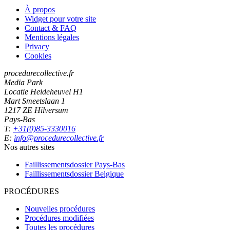
À propos
Widget pour votre site
Contact & FAQ
Mentions légales
Privacy
Cookies
procedurecollective.fr
Media Park
Locatie Heideheuvel H1
Mart Smeetslaan 1
1217 ZE Hilversum
Pays-Bas
T:
+31(0)85-3330016
E:
info@procedurecollective.fr
Nos autres sites
Faillissementsdossier
Pays-Bas
Faillissementsdossier
Belgique
PROCÉDURES
Nouvelles procédures
Procédures modifiées
Toutes les procédures