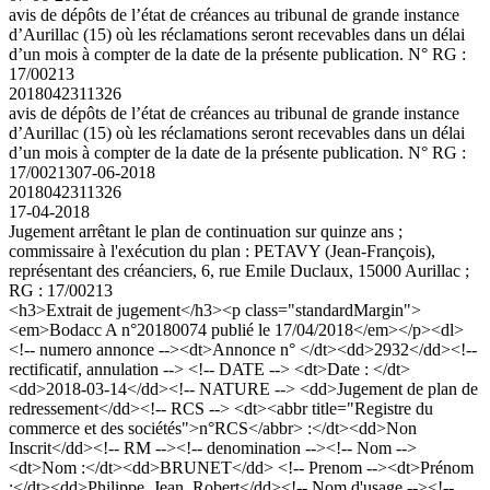
avis de dépôts de l’état de créances au tribunal de grande instance
d’Aurillac (15) où les réclamations seront recevables dans un délai
d’un mois à compter de la date de la présente publication. N° RG :
17/00213
2018042311326
avis de dépôts de l’état de créances au tribunal de grande instance
d’Aurillac (15) où les réclamations seront recevables dans un délai
d’un mois à compter de la date de la présente publication. N° RG :
17/00213
07-06-2018
2018042311326
17-04-2018
Jugement arrêtant le plan de continuation sur quinze ans ;
commissaire à l'exécution du plan : PETAVY (Jean-François),
représentant des créanciers, 6, rue Emile Duclaux, 15000 Aurillac ;
RG : 17/00213
<h3>Extrait de jugement</h3><p class="standardMargin">
<em>Bodacc A n°20180074 publié le 17/04/2018</em></p><dl>
<!-- numero annonce --><dt>Annonce n° </dt><dd>2932</dd><!--
rectificatif, annulation --> <!-- DATE --> <dt>Date : </dt>
<dd>2018-03-14</dd><!-- NATURE --> <dd>Jugement de plan de
redressement</dd><!-- RCS --> <dt><abbr title="Registre du
commerce et des sociétés">n°RCS</abbr> :</dt><dd>Non
Inscrit</dd><!-- RM --><!-- denomination --><!-- Nom -->
<dt>Nom :</dt><dd>BRUNET</dd> <!-- Prenom --><dt>Prénom
:</dt><dd>Philippe, Jean, Robert</dd><!-- Nom d'usage --><!--