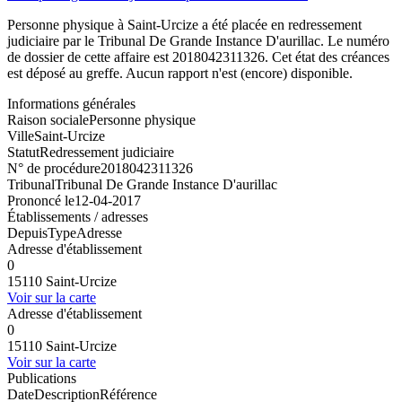
Personne physique à Saint-Urcize a été placée en redressement
judiciaire par le Tribunal De Grande Instance D'aurillac. Le numéro
de dossier de cette affaire est 2018042311326. Cet état des créances
est déposé au greffe. Aucun rapport n'est (encore) disponible.
Informations générales
Raison sociale
Personne physique
Ville
Saint-Urcize
Statut
Redressement judiciaire
N° de procédure
2018042311326
Tribunal
Tribunal De Grande Instance D'aurillac
Prononcé le
12-04-2017
Établissements / adresses
Depuis
Type
Adresse
Adresse d'établissement
0
15110 Saint-Urcize
Voir sur la carte
Adresse d'établissement
0
15110 Saint-Urcize
Voir sur la carte
Publications
Date
Description
Référence