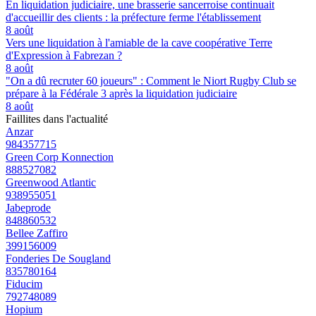
En liquidation judiciaire, une brasserie sancerroise continuait
d'accueillir des clients : la préfecture ferme l'établissement
8 août
Vers une liquidation à l'amiable de la cave coopérative Terre
d'Expression à Fabrezan ?
8 août
"On a dû recruter 60 joueurs" : Comment le Niort Rugby Club se
prépare à la Fédérale 3 après la liquidation judiciaire
8 août
Faillites dans l'actualité
Anzar
984357715
Green Corp Konnection
888527082
Greenwood Atlantic
938955051
Jabeprode
848860532
Bellee Zaffiro
399156009
Fonderies De Sougland
835780164
Fiducim
792748089
Hopium