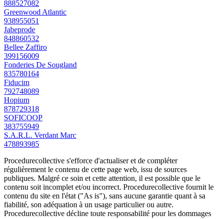
888527082
Greenwood Atlantic
938955051
Jabeprode
848860532
Bellee Zaffiro
399156009
Fonderies De Sougland
835780164
Fiducim
792748089
Hopium
878729318
SOFICOOP
383755949
S.A.R.L. Verdant Marc
478893985
Procedurecollective s'efforce d'actualiser et de compléter
régulièrement le contenu de cette page web, issu de sources
publiques. Malgré ce soin et cette attention, il est possible que le
contenu soit incomplet et/ou incorrect. Procedurecollective fournit le
contenu du site en l'état ("As is"), sans aucune garantie quant à sa
fiabilité, son adéquation à un usage particulier ou autre.
Procedurecollective décline toute responsabilité pour les dommages