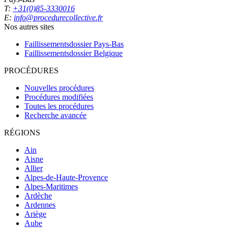
T:
+31(0)85-3330016
E:
info@procedurecollective.fr
Nos autres sites
Faillissementsdossier
Pays-Bas
Faillissementsdossier
Belgique
PROCÉDURES
Nouvelles procédures
Procédures modifiées
Toutes les procédures
Recherche avancée
RÉGIONS
Ain
Aisne
Allier
Alpes-de-Haute-Provence
Alpes-Maritimes
Ardèche
Ardennes
Ariège
Aube