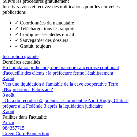
Suivre les procédures gratuitement
Inscrivez-vous et recevez des notifications pour les nouvelles
publications
✓
Coordonnées du mandataire
✓
Télécharger tous les rapports
✓
Configurer les alertes e-mail
✓
Sauvegarder des dossiers
✓
Gratuit, toujours
Inscription gratuite
Dernières actualités
En liquidation judiciaire, une brasserie sancerroise continuait
d'accueillir des clients : la préfecture ferme l'établissement
8 août
Vers une liquidation à l'amiable de la cave coopérative Terre
d'Expression à Fabrezan ?
8 août
"On a dû recruter 60 joueurs" : Comment le Niort Rugby Club se
prépare à la Fédérale 3 après la liquidation judiciaire
8 août
Faillites dans l'actualité
Anzar
984357715
Green Corp Konnection