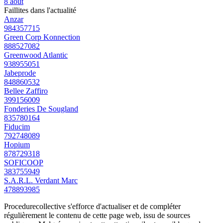
8 août
Faillites dans l'actualité
Anzar
984357715
Green Corp Konnection
888527082
Greenwood Atlantic
938955051
Jabeprode
848860532
Bellee Zaffiro
399156009
Fonderies De Sougland
835780164
Fiducim
792748089
Hopium
878729318
SOFICOOP
383755949
S.A.R.L. Verdant Marc
478893985
Procedurecollective s'efforce d'actualiser et de compléter
régulièrement le contenu de cette page web, issu de sources