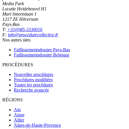
Media Park
Locatie Heideheuvel H1
Mart Smeetslaan 1
1217 ZE Hilversum
Pays-Bas
T:
+31(0)85-3330016
E:
info@procedurecollective.fr
Nos autres sites
Faillissementsdossier
Pays-Bas
Faillissementsdossier
Belgique
PROCÉDURES
Nouvelles procédures
Procédures modifiées
Toutes les procédures
Recherche avancée
RÉGIONS
Ain
Aisne
Allier
Alpes-de-Haute-Provence