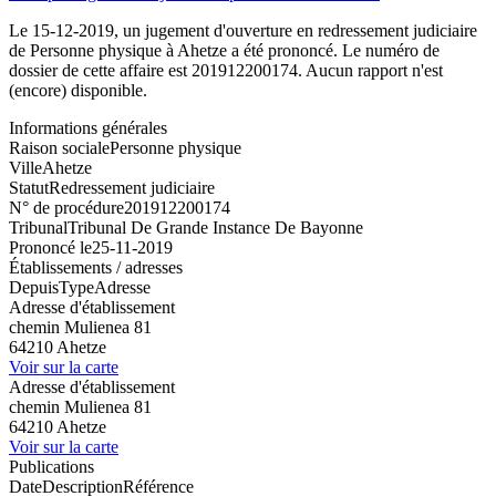
Le 15-12-2019, un jugement d'ouverture en redressement judiciaire
de Personne physique à Ahetze a été prononcé. Le numéro de
dossier de cette affaire est 201912200174. Aucun rapport n'est
(encore) disponible.
Informations générales
Raison sociale
Personne physique
Ville
Ahetze
Statut
Redressement judiciaire
N° de procédure
201912200174
Tribunal
Tribunal De Grande Instance De Bayonne
Prononcé le
25-11-2019
Établissements / adresses
Depuis
Type
Adresse
Adresse d'établissement
chemin Mulienea 81
64210 Ahetze
Voir sur la carte
Adresse d'établissement
chemin Mulienea 81
64210 Ahetze
Voir sur la carte
Publications
Date
Description
Référence