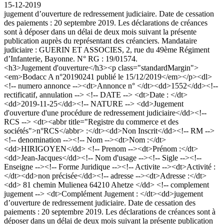
15-12-2019
jugement d’ouverture de redressement judiciaire. Date de cessation
des paiements : 20 septembre 2019. Les déclarations de créances
sont à déposer dans un délai de deux mois suivant la présente
publication auprès du représentant des créanciers. Mandataire
judiciaire : GUERIN ET ASSOCIES, 2, rue du 49ème Régiment
d’Infanterie, Bayonne. N° RG : 19/01574.
<h3>Jugement d'ouverture</h3><p class="standardMargin">
<em>Bodacc A n°20190241 publié le 15/12/2019</em></p><dl>
<!-- numero annonce --><dt>Annonce n° </dt><dd>1552</dd><!--
rectificatif, annulation --> <!-- DATE --> <dt>Date : </dt>
<dd>2019-11-25</dd><!-- NATURE --> <dd>Jugement
d'ouverture d'une procédure de redressement judiciaire</dd><!--
RCS --> <dt><abbr title="Registre du commerce et des
sociétés">n°RCS</abbr> :</dt><dd>Non Inscrit</dd><!-- RM -->
<!-- denomination --><!-- Nom --><dt>Nom :</dt>
<dd>HIRIGOYEN</dd> <!-- Prenom --><dt>Prénom :</dt>
<dd>Jean-Jacques</dd><!-- Nom d'usage --><!-- Sigle --><!--
Enseigne --><!-- Forme Juridique --><!-- Activite --><dt>Activité :
</dt><dd>non précisée</dd><!-- adresse --><dt>Adresse :</dt>
<dd> 81 chemin Mulienea 64210 Ahetze </dd> <!-- complement
jugement --> <dt>Complément Jugement : </dt><dd>jugement
d’ouverture de redressement judiciaire. Date de cessation des
paiements : 20 septembre 2019. Les déclarations de créances sont à
déposer dans un délai de deux mois suivant la présente publication