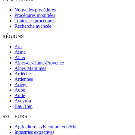
Nouvelles procédures
Procédures modifiées
Toutes les procédures
Recherche avancée
RÉGIONS
Ain
Aisne
Allier
Alpes-de-Haute-Provence
Alpes-Maritimes
Ardèche
Ardennes
Ariège
Aube
Aude
Aveyron
Bas-Rhin
SECTEURS
Agriculture, sylviculture et pêche
Industries extractives