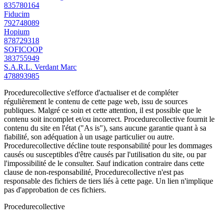
835780164
Fiducim
792748089
Hopium
878729318
SOFICOOP
383755949
S.A.R.L. Verdant Marc
478893985
Procedurecollective s'efforce d'actualiser et de compléter
régulièrement le contenu de cette page web, issu de sources
publiques. Malgré ce soin et cette attention, il est possible que le
contenu soit incomplet et/ou incorrect. Procedurecollective fournit le
contenu du site en l'état ("As is"), sans aucune garantie quant à sa
fiabilité, son adéquation à un usage particulier ou autre.
Procedurecollective décline toute responsabilité pour les dommages
causés ou susceptibles d'être causés par l'utilisation du site, ou par
l'impossibilité de le consulter. Sauf indication contraire dans cette
clause de non-responsabilité, Procedurecollective n'est pas
responsable des fichiers de tiers liés à cette page. Un lien n'implique
pas d'approbation de ces fichiers.
Procedure
collective