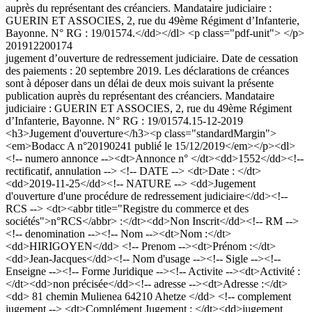
auprès du représentant des créanciers. Mandataire judiciaire :
GUERIN ET ASSOCIES, 2, rue du 49ème Régiment d’Infanterie,
Bayonne. N° RG : 19/01574.</dd></dl> <p class="pdf-unit"> </p>
201912200174
jugement d’ouverture de redressement judiciaire. Date de cessation
des paiements : 20 septembre 2019. Les déclarations de créances
sont à déposer dans un délai de deux mois suivant la présente
publication auprès du représentant des créanciers. Mandataire
judiciaire : GUERIN ET ASSOCIES, 2, rue du 49ème Régiment
d’Infanterie, Bayonne. N° RG : 19/01574.
15-12-2019
<h3>Jugement d'ouverture</h3><p class="standardMargin">
<em>Bodacc A n°20190241 publié le 15/12/2019</em></p><dl>
<!-- numero annonce --><dt>Annonce n° </dt><dd>1552</dd><!--
rectificatif, annulation --> <!-- DATE --> <dt>Date : </dt>
<dd>2019-11-25</dd><!-- NATURE --> <dd>Jugement
d'ouverture d'une procédure de redressement judiciaire</dd><!--
RCS --> <dt><abbr title="Registre du commerce et des
sociétés">n°RCS</abbr> :</dt><dd>Non Inscrit</dd><!-- RM -->
<!-- denomination --><!-- Nom --><dt>Nom :</dt>
<dd>HIRIGOYEN</dd> <!-- Prenom --><dt>Prénom :</dt>
<dd>Jean-Jacques</dd><!-- Nom d'usage --><!-- Sigle --><!--
Enseigne --><!-- Forme Juridique --><!-- Activite --><dt>Activité :
</dt><dd>non précisée</dd><!-- adresse --><dt>Adresse :</dt>
<dd> 81 chemin Mulienea 64210 Ahetze </dd> <!-- complement
jugement --> <dt>Complément Jugement : </dt><dd>jugement