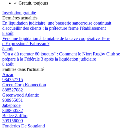
✓
Gratuit, toujours
Inscription gratuite
Dernières actualités
En liquidation judiciaire, une brasserie sancerroise continuait
d'accueillir des clients : la préfecture ferme l'établissement
8 août
Vers une liquidation à l'amiable de la cave coopérative Terre
d'Expression à Fabrezan ?
8 août
"On a dû recruter 60 joueurs" : Comment le Niort Rugby Club se
prépare à la Fédérale 3 après la liquidation judiciaire
8 août
Faillites dans l'actualité
Anzar
984357715
Green Corp Konnection
888527082
Greenwood Atlantic
938955051
Jabeprode
848860532
Bellee Zaffiro
399156009
Fonderies De Sougland