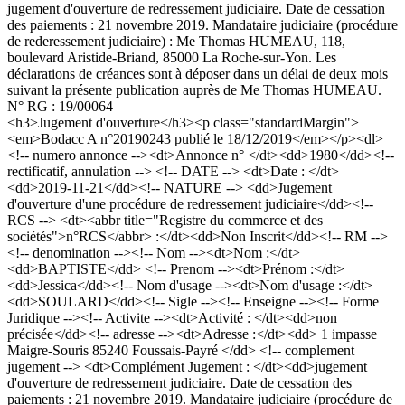
jugement d'ouverture de redressement judiciaire. Date de cessation
des paiements : 21 novembre 2019. Mandataire judiciaire (procédure
de rederessement judiciaire) : Me Thomas HUMEAU, 118,
boulevard Aristide-Briand, 85000 La Roche-sur-Yon. Les
déclarations de créances sont à déposer dans un délai de deux mois
suivant la présente publication auprès de Me Thomas HUMEAU.
N° RG : 19/00064
<h3>Jugement d'ouverture</h3><p class="standardMargin">
<em>Bodacc A n°20190243 publié le 18/12/2019</em></p><dl>
<!-- numero annonce --><dt>Annonce n° </dt><dd>1980</dd><!--
rectificatif, annulation --> <!-- DATE --> <dt>Date : </dt>
<dd>2019-11-21</dd><!-- NATURE --> <dd>Jugement
d'ouverture d'une procédure de redressement judiciaire</dd><!--
RCS --> <dt><abbr title="Registre du commerce et des
sociétés">n°RCS</abbr> :</dt><dd>Non Inscrit</dd><!-- RM -->
<!-- denomination --><!-- Nom --><dt>Nom :</dt>
<dd>BAPTISTE</dd> <!-- Prenom --><dt>Prénom :</dt>
<dd>Jessica</dd><!-- Nom d'usage --><dt>Nom d'usage :</dt>
<dd>SOULARD</dd><!-- Sigle --><!-- Enseigne --><!-- Forme
Juridique --><!-- Activite --><dt>Activité : </dt><dd>non
précisée</dd><!-- adresse --><dt>Adresse :</dt><dd> 1 impasse
Maigre-Souris 85240 Foussais-Payré </dd> <!-- complement
jugement --> <dt>Complément Jugement : </dt><dd>jugement
d'ouverture de redressement judiciaire. Date de cessation des
paiements : 21 novembre 2019. Mandataire judiciaire (procédure de