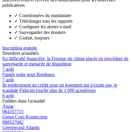
publications
✓
Coordonnées du mandataire
✓
Télécharger tous les rapports
✓
Configurer les alertes e-mail
✓
Sauvegarder des dossiers
✓
Gratuit, toujours
Inscription gratuite
Dernières actualités
En difficulté financière, la Fresque du climat placée en procédure de
sauvegarde et menacée de disparition
7 août
Fumée noire pour Bordeaux
7 août
Ils remboursent un crédit pour un logement qui n'existe pas, le
scandale Fiducim touche plus de 1 000 acquéreurs
6 août
Faillites dans l'actualité
Anzar
984357715
Green Corp Konnection
888527082
Greenwood Atlantic