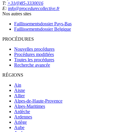
T:
+31(0)85-3330016
E:
info@procedurecollective.fr
Nos autres sites
Faillissementsdossier
Pays-Bas
Faillissementsdossier
Belgique
PROCÉDURES
Nouvelles procédures
Procédures modifiées
Toutes les procédures
Recherche avancée
RÉGIONS
Ain
Aisne
Allier
Alpes-de-Haute-Provence
Alpes-Maritimes
Ardèche
Ardennes
Ariège
Aube