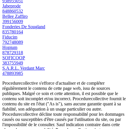
938955051
Jabeprode
848860532
Bellee Zaffiro
399156009
Fonderies De Sougland
835780164
Fiducim
792748089
Hopium
878729318
SOFICOOP
383755949
S.A.R.L. Verdant Marc
478893985
Procedurecollective s'efforce d'actualiser et de compléter
régulièrement le contenu de cette page web, issu de sources
publiques. Malgré ce soin et cette attention, il est possible que le
contenu soit incomplet et/ou incorrect. Procedurecollective fournit le
contenu du site en l'état ("As is"), sans aucune garantie quant à sa
fiabilité, son adéquation à un usage particulier ou autre.
Procedurecollective décline toute responsabilité pour les dommages
causés ou susceptibles d'être causés par l'utilisation du site, ou par
l'impossibilité de le consulter. Sauf indication contraire dans cette