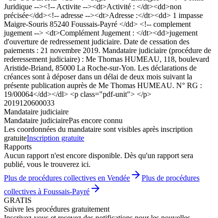
Juridique --><!-- Activite --><dt>Activité : </dt><dd>non
précisée</dd><!-- adresse --><dt>Adresse :</dt><dd> 1 impasse
Maigre-Souris 85240 Foussais-Payré </dd> <!-- complement
jugement --> <dt>Complément Jugement : </dt><dd>jugement
d'ouverture de redressement judiciaire. Date de cessation des
paiements : 21 novembre 2019. Mandataire judiciaire (procédure de
rederessement judiciaire) : Me Thomas HUMEAU, 118, boulevard
Aristide-Briand, 85000 La Roche-sur-Yon. Les déclarations de
créances sont à déposer dans un délai de deux mois suivant la
présente publication auprès de Me Thomas HUMEAU. N° RG :
19/00064</dd></dl> <p class="pdf-unit"> </p>
2019120600033
Mandataire judiciaire
Mandataire judiciaire
Pas encore connu
Les coordonnées du mandataire sont visibles après inscription
gratuite
Inscription gratuite
Rapports
Aucun rapport n'est encore disponible. Dès qu'un rapport sera
publié, vous le trouverez ici.
Plus de procédures collectives en Vendée
Plus de procédures
collectives à Foussais-Payré
GRATIS
Suivre les procédures gratuitement
Inscrivez-vous et recevez des notifications pour les nouvelles