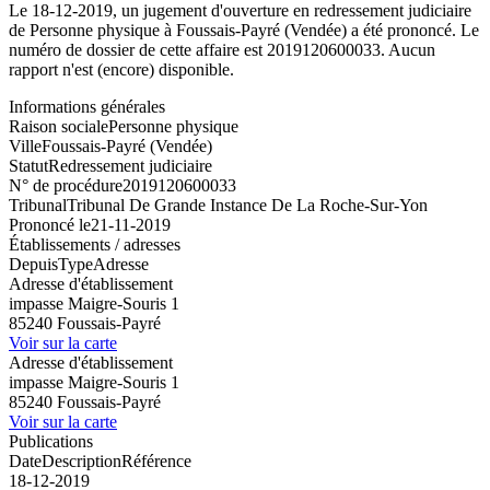
Le 18-12-2019, un jugement d'ouverture en redressement judiciaire
de Personne physique à Foussais-Payré (Vendée) a été prononcé. Le
numéro de dossier de cette affaire est 2019120600033. Aucun
rapport n'est (encore) disponible.
Informations générales
Raison sociale
Personne physique
Ville
Foussais-Payré (Vendée)
Statut
Redressement judiciaire
N° de procédure
2019120600033
Tribunal
Tribunal De Grande Instance De La Roche-Sur-Yon
Prononcé le
21-11-2019
Établissements / adresses
Depuis
Type
Adresse
Adresse d'établissement
impasse Maigre-Souris 1
85240 Foussais-Payré
Voir sur la carte
Adresse d'établissement
impasse Maigre-Souris 1
85240 Foussais-Payré
Voir sur la carte
Publications
Date
Description
Référence
18-12-2019