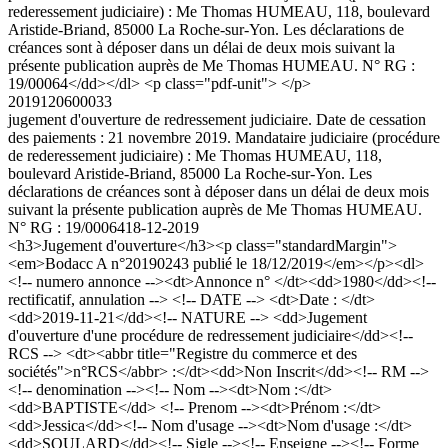
rederessement judiciaire) : Me Thomas HUMEAU, 118, boulevard
Aristide-Briand, 85000 La Roche-sur-Yon. Les déclarations de
créances sont à déposer dans un délai de deux mois suivant la
présente publication auprès de Me Thomas HUMEAU. N° RG :
19/00064</dd></dl> <p class="pdf-unit"> </p>
2019120600033
jugement d'ouverture de redressement judiciaire. Date de cessation
des paiements : 21 novembre 2019. Mandataire judiciaire (procédure
de rederessement judiciaire) : Me Thomas HUMEAU, 118,
boulevard Aristide-Briand, 85000 La Roche-sur-Yon. Les
déclarations de créances sont à déposer dans un délai de deux mois
suivant la présente publication auprès de Me Thomas HUMEAU.
N° RG : 19/00064
18-12-2019
<h3>Jugement d'ouverture</h3><p class="standardMargin">
<em>Bodacc A n°20190243 publié le 18/12/2019</em></p><dl>
<!-- numero annonce --><dt>Annonce n° </dt><dd>1980</dd><!--
rectificatif, annulation --> <!-- DATE --> <dt>Date : </dt>
<dd>2019-11-21</dd><!-- NATURE --> <dd>Jugement
d'ouverture d'une procédure de redressement judiciaire</dd><!--
RCS --> <dt><abbr title="Registre du commerce et des
sociétés">n°RCS</abbr> :</dt><dd>Non Inscrit</dd><!-- RM -->
<!-- denomination --><!-- Nom --><dt>Nom :</dt>
<dd>BAPTISTE</dd> <!-- Prenom --><dt>Prénom :</dt>
<dd>Jessica</dd><!-- Nom d'usage --><dt>Nom d'usage :</dt>
<dd>SOULARD</dd><!-- Sigle --><!-- Enseigne --><!-- Forme