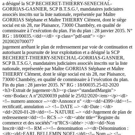
a désigné la SCP BECHERET-THIERRY-SENECHAL-
GORRIAS-GASNIER, SCP B.T.S.G.², mandataires judiciaires
associés inscrits sur la liste nationale, représentée par Maître
GORRIAS Stéphane et Maître THIERRY Clément, dont le siège
social est sis 28, rue Plaisance, 73000 Chambéry, en qualité de
commissaire à l’exécution du plan. Fin du plan : 28 janvier 2035. N°
RG : 18/00035.</dd></dl> <p class="pdf-unit"> </p>
2020020700077
jugement arrêtant le plan de redressement par voie de continuation et
autorisant la poursuite de leur exploitation et a désigné la SCP
BECHERET-THIERRY-SENECHAL-GORRIAS-GASNIER,
SCP B.T.S.G.², mandataires judiciaires associés inscrits sur la liste
nationale, représentée par Maître GORRIAS Stéphane et Maître
THIERRY Clément, dont le siège social est sis 28, rue Plaisance,
73000 Chambéry, en qualité de commissaire à l’exécution du plan.
Fin du plan : 28 janvier 2035. N° RG : 18/00035.
25-02-2020
<h3>Extrait de jugement</h3><p class="standardMargin">
<em>Bodacc A n°20200039 publié le 25/02/2020</em></p><dl>
<!-- numero annonce --><dt>Annonce n° </dt><dd>4399</dd><!--
rectificatif, annulation --> <!-- DATE --> <dt>Date : </dt>
<dd>2020-01-28</dd><!-- NATURE --> <dd>Jugement de plan de
redressement</dd><!-- RCS --> <dt><abbr title="Registre du
commerce et des sociétés">n°RCS</abbr> :</dt><dd>Non
Inscrit</dd><!-- RM --><!-- denomination --><dt>Dénomination :
</dt><dd>EARL BELLEMIN NOEL</dd><!-- Nom --> <!--