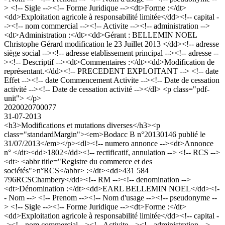
> <!-- Sigle --><!-- Forme Juridique --><dt>Forme :</dt>
<dd>Exploitation agricole à responsabilité limitée</dd><!-- capital -
-><!-- nom commercial --><!-- Activite --><!-- administration -->
<dt>Administration :</dt><dd>Gérant : BELLEMIN NOEL
Christophe Gérard modification le 23 Juillet 2013 </dd><!-- adresse
siège social --><!-- adresse etablissement principal --><!-- adresse --
><!-- Descriptif --><dt>Commentaires :</dt><dd>Modification de
représentant.</dd><!-- PRECEDENT EXPLOITANT --> <!-- date
Effet --><!-- date Commencement Activite --><!-- Date de cessation
activité --><!-- Date de cessation activité --></dl> <p class="pdf-
unit"> </p>
2020020700077
31-07-2013
<h3>Modifications et mutations diverses</h3><p
class="standardMargin"><em>Bodacc B n°20130146 publié le
31/07/2013</em></p><dl><!-- numero annonce --><dt>Annonce
n° </dt><dd>1802</dd><!-- rectificatif, annulation --> <!-- RCS -->
<dt> <abbr title="Registre du commerce et des
sociétés">n°RCS</abbr> :</dt><dd>431 584
796RCSChambery</dd><!-- RM --><!-- denomination -->
<dt>Dénomination :</dt><dd>EARL BELLEMIN NOEL</dd><!-
- Nom --> <!-- Prenom --><!-- Nom d'usage --><!-- pseudonyme --
> <!-- Sigle --><!-- Forme Juridique --><dt>Forme :</dt>
<dd>Exploitation agricole à responsabilité limitée</dd><!-- capital -
-><!-- nom commercial --><!-- Activite --><!-- administration -->