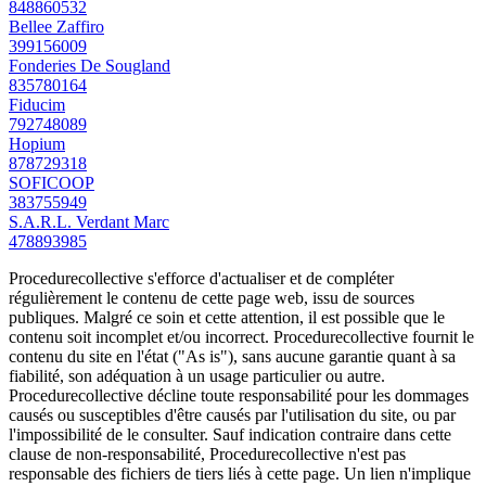
848860532
Bellee Zaffiro
399156009
Fonderies De Sougland
835780164
Fiducim
792748089
Hopium
878729318
SOFICOOP
383755949
S.A.R.L. Verdant Marc
478893985
Procedurecollective s'efforce d'actualiser et de compléter
régulièrement le contenu de cette page web, issu de sources
publiques. Malgré ce soin et cette attention, il est possible que le
contenu soit incomplet et/ou incorrect. Procedurecollective fournit le
contenu du site en l'état ("As is"), sans aucune garantie quant à sa
fiabilité, son adéquation à un usage particulier ou autre.
Procedurecollective décline toute responsabilité pour les dommages
causés ou susceptibles d'être causés par l'utilisation du site, ou par
l'impossibilité de le consulter. Sauf indication contraire dans cette
clause de non-responsabilité, Procedurecollective n'est pas
responsable des fichiers de tiers liés à cette page. Un lien n'implique