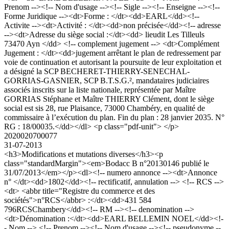
Prenom --><!-- Nom d'usage --><!-- Sigle --><!-- Enseigne --><!--
Forme Juridique --><dt>Forme : </dt><dd>EARL</dd><!--
Activite --><dt>Activité : </dt><dd>non précisée</dd><!-- adresse
--><dt>Adresse du siège social :</dt><dd> lieudit Les Tilleuls
73470 Ayn </dd> <!-- complement jugement --> <dt>Complément
Jugement : </dt><dd>jugement arrêtant le plan de redressement par
voie de continuation et autorisant la poursuite de leur exploitation et
a désigné la SCP BECHERET-THIERRY-SENECHAL-
GORRIAS-GASNIER, SCP B.T.S.G.², mandataires judiciaires
associés inscrits sur la liste nationale, représentée par Maître
GORRIAS Stéphane et Maître THIERRY Clément, dont le siège
social est sis 28, rue Plaisance, 73000 Chambéry, en qualité de
commissaire à l’exécution du plan. Fin du plan : 28 janvier 2035. N°
RG : 18/00035.</dd></dl> <p class="pdf-unit"> </p>
2020020700077
31-07-2013
<h3>Modifications et mutations diverses</h3><p
class="standardMargin"><em>Bodacc B n°20130146 publié le
31/07/2013</em></p><dl><!-- numero annonce --><dt>Annonce
n° </dt><dd>1802</dd><!-- rectificatif, annulation --> <!-- RCS -->
<dt> <abbr title="Registre du commerce et des
sociétés">n°RCS</abbr> :</dt><dd>431 584
796RCSChambery</dd><!-- RM --><!-- denomination -->
<dt>Dénomination :</dt><dd>EARL BELLEMIN NOEL</dd><!-
- Nom --> <!-- Prenom --><!-- Nom d'usage --><!-- pseudonyme --