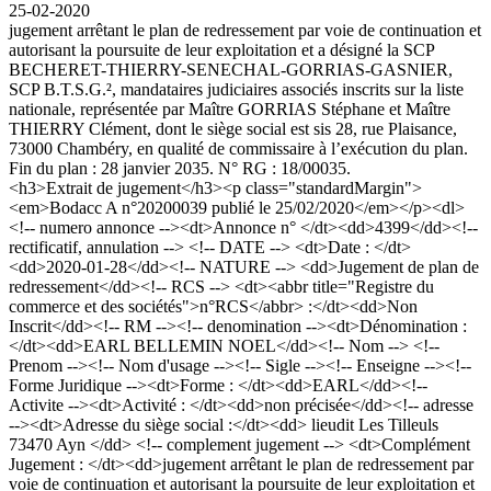
25-02-2020
jugement arrêtant le plan de redressement par voie de continuation et
autorisant la poursuite de leur exploitation et a désigné la SCP
BECHERET-THIERRY-SENECHAL-GORRIAS-GASNIER,
SCP B.T.S.G.², mandataires judiciaires associés inscrits sur la liste
nationale, représentée par Maître GORRIAS Stéphane et Maître
THIERRY Clément, dont le siège social est sis 28, rue Plaisance,
73000 Chambéry, en qualité de commissaire à l’exécution du plan.
Fin du plan : 28 janvier 2035. N° RG : 18/00035.
<h3>Extrait de jugement</h3><p class="standardMargin">
<em>Bodacc A n°20200039 publié le 25/02/2020</em></p><dl>
<!-- numero annonce --><dt>Annonce n° </dt><dd>4399</dd><!--
rectificatif, annulation --> <!-- DATE --> <dt>Date : </dt>
<dd>2020-01-28</dd><!-- NATURE --> <dd>Jugement de plan de
redressement</dd><!-- RCS --> <dt><abbr title="Registre du
commerce et des sociétés">n°RCS</abbr> :</dt><dd>Non
Inscrit</dd><!-- RM --><!-- denomination --><dt>Dénomination :
</dt><dd>EARL BELLEMIN NOEL</dd><!-- Nom --> <!--
Prenom --><!-- Nom d'usage --><!-- Sigle --><!-- Enseigne --><!--
Forme Juridique --><dt>Forme : </dt><dd>EARL</dd><!--
Activite --><dt>Activité : </dt><dd>non précisée</dd><!-- adresse
--><dt>Adresse du siège social :</dt><dd> lieudit Les Tilleuls
73470 Ayn </dd> <!-- complement jugement --> <dt>Complément
Jugement : </dt><dd>jugement arrêtant le plan de redressement par
voie de continuation et autorisant la poursuite de leur exploitation et