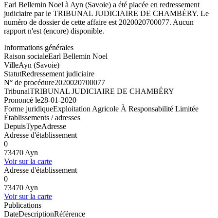
Earl Bellemin Noel à Ayn (Savoie) a été placée en redressement
judiciaire par le TRIBUNAL JUDICIAIRE DE CHAMBÉRY. Le
numéro de dossier de cette affaire est 2020020700077. Aucun
rapport n'est (encore) disponible.
Informations générales
Raison sociale
Earl Bellemin Noel
Ville
Ayn (Savoie)
Statut
Redressement judiciaire
N° de procédure
2020020700077
Tribunal
TRIBUNAL JUDICIAIRE DE CHAMBÉRY
Prononcé le
28-01-2020
Forme juridique
Exploitation Agricole À Responsabilité Limitée
Établissements / adresses
Depuis
Type
Adresse
Adresse d'établissement
0
73470 Ayn
Voir sur la carte
Adresse d'établissement
0
73470 Ayn
Voir sur la carte
Publications
Date
Description
Référence