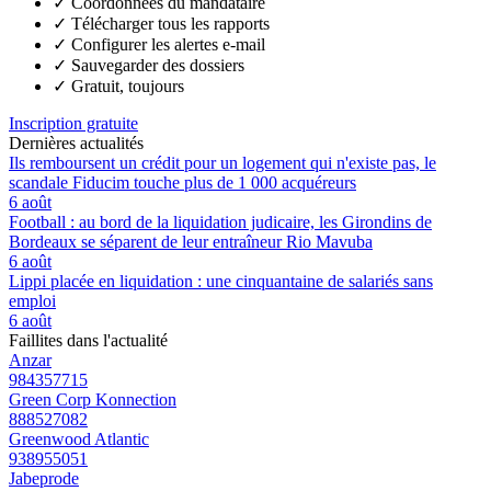
✓
Coordonnées du mandataire
✓
Télécharger tous les rapports
✓
Configurer les alertes e-mail
✓
Sauvegarder des dossiers
✓
Gratuit, toujours
Inscription gratuite
Dernières actualités
Ils remboursent un crédit pour un logement qui n'existe pas, le
scandale Fiducim touche plus de 1 000 acquéreurs
6 août
Football : au bord de la liquidation judicaire, les Girondins de
Bordeaux se séparent de leur entraîneur Rio Mavuba
6 août
Lippi placée en liquidation : une cinquantaine de salariés sans
emploi
6 août
Faillites dans l'actualité
Anzar
984357715
Green Corp Konnection
888527082
Greenwood Atlantic
938955051
Jabeprode