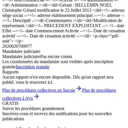
<dt>Administration :</dt><dd>Gérant : BELLEMIN NOEL
Christophe Gérard modification le 23 Juillet 2013 </dd><!-- adresse
siège social --><!-- adresse etablissement principal --><!-- adresse --
><!-- Descriptif --><dt>Commentaires :</dt><dd>Modification de
représentant.</dd><!-- PRECEDENT EXPLOITANT --> <!-- date
Effet --><!-- date Commencement Activite --><!-- Date de cessation
activité --><!-- Date de cessation activité --></dl> <p class="pdf-
unit"> </p>
2020020700077
Mandataire judiciaire
Mandataire judiciaire
Pas encore connu
Les coordonnées du mandataire sont visibles après inscription
gratuite
Inscription gratuite
Rapports
Aucun rapport n'est encore disponible. Dès qu'un rapport sera
publié, vous le trouverez ici.
Plus de procédures collectives en Savoie
Plus de procédures
collectives à Ayn
GRATIS
Suivre les procédures gratuitement
Inscrivez-vous et recevez des notifications pour les nouvelles
publications