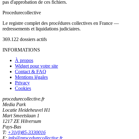
pas d'approbation de ces fichiers.
Procedure
collective
Le registre complet des procédures collectives en France —
redressements et liquidations judiciaires.
369.122
dossiers actifs
INFORMATIONS
À propos
Widget pour votre site
Contact & FAQ
Mentions légales
Privacy
Cookies
procedurecollective.fr
Media Park
Locatie Heideheuvel H1
Mart Smeetslaan 1
1217 ZE Hilversum
Pays-Bas
T:
+31(0)85-3330016
E:
info@procedurecollective.fr