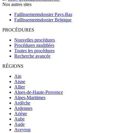
Nos autres sites
Faillissementsdossier
Pays-Bas
Faillissementsdossier
Belgique
PROCÉDURES
Nouvelles procédures
Procédures modifiées
Toutes les procédures
Recherche avancée
RÉGIONS
Ain
Aisne
Allier
Alpes-de-Haute-Provence
Alpes-Maritimes
Ardèche
Ardennes
Ariège
Aube
Aude
Aveyron