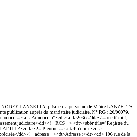
 SCP NOEL NODEE LANZETTA, prise en la personne de Maître LANZETTA
nte publication auprès du mandataire judiciaire. N° RG : 20/00079.
nonce --><dt>Annonce n° </dt><dd>2036</dd><!-- rectificatif,
sement judiciaire</dd><!-- RCS --> <dt><abbr title="Registre du
d>PADILLA</dd> <!-- Prenom --><dt>Prénom :</dt>
 précisée</dd><!-- adresse --><dt>Adresse :</dt><dd> 106 rue de la