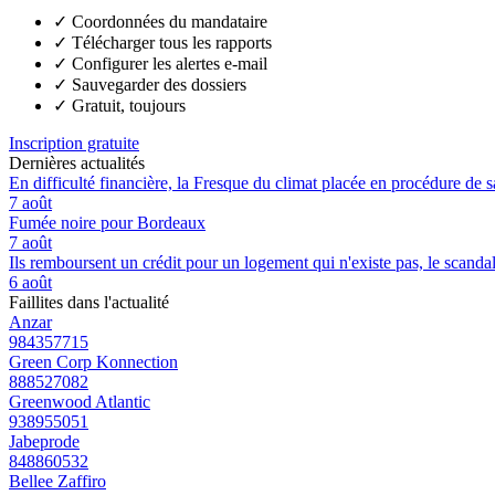
✓
Coordonnées du mandataire
✓
Télécharger tous les rapports
✓
Configurer les alertes e-mail
✓
Sauvegarder des dossiers
✓
Gratuit, toujours
Inscription gratuite
Dernières actualités
En difficulté financière, la Fresque du climat placée en procédure de 
7 août
Fumée noire pour Bordeaux
7 août
Ils remboursent un crédit pour un logement qui n'existe pas, le scand
6 août
Faillites dans l'actualité
Anzar
984357715
Green Corp Konnection
888527082
Greenwood Atlantic
938955051
Jabeprode
848860532
Bellee Zaffiro