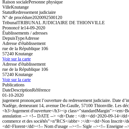
Raison sociale
Personne physique
Ville
Knutange
Statut
Redressement judiciaire
N° de procédure
2020092500120
Tribunal
TRIBUNAL JUDICIAIRE DE THIONVILLE
Prononcé le
14-09-2020
Établissements / adresses
Depuis
Type
Adresse
Adresse d'établissement
rue de la République 106
57240 Knutange
Voir sur la carte
Adresse d'établissement
rue de la République 106
57240 Knutange
Voir sur la carte
Publications
Date
Description
Référence
01-10-2020
jugement prononçant l’ouverture du redressement judiciaire. Date
Nadège, demeurant 14, avenue De-Gaulle, 57100 Thionville. Les déclar
<h3>Jugement d'ouverture</h3><p class="standardMargin"><em>Bod
annulation --> <!-- DATE --> <dt>Date : </dt><dd>2020-09-14</dd>
commerce et des sociétés">n°RCS</abbr> :</dt><dd>Non Inscrit</
<dd>Florent</dd><!-- Nom d'usage --><!-- Sigle --><!-- Enseigne -->