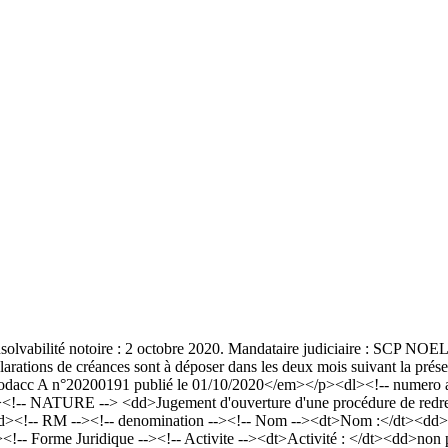
 d’insolvabilité notoire : 2 octobre 2020. Mandataire judiciaire :
ations de créances sont à déposer dans les deux mois suivant la prése
acc A n°20200191 publié le 01/10/2020</em></p><dl><!-- numero an
<!-- NATURE --> <dd>Jugement d'ouverture d'une procédure de redres
dd><!-- RM --><!-- denomination --><!-- Nom --><dt>Nom :</dt><d
<!-- Forme Juridique --><!-- Activite --><dt>Activité : </dt><dd>non