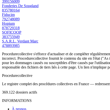
399156009
Fonderies De Sougland
835780164
Fiducim
792748089
Hopium
878729318
SOFICOOP
383755949
S.A.R.L. Verdant Marc
478893985
Procedurecollective s'efforce d'actualiser et de compléter régulièrement
incorrect. Procedurecollective fournit le contenu du site en l'état ("As
pour les dommages causés ou susceptibles d'être causés par l'utilisation
responsable des fichiers de tiers liés à cette page. Un lien n'implique p
Procedure
collective
Le registre complet des procédures collectives en France — redressemen
369.122
dossiers actifs
INFORMATIONS
À propos