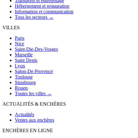
Transports et entreposage
Hébergement et restauration
Information et communication
Tous les secteurs →
VILLES
Paris
Nice
Saint-Die-Des-Vosges
Marseille
Saint Denis
Lyon
Salon-De-Provence
Toulouse
Strasbourg
Rouen
Toutes les villes →
ACTUALITÉS & ENCHÈRES
Actualités
Ventes aux enchères
ENCHÈRES EN LIGNE