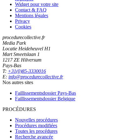
Widget pour votre site
Contact & FAQ
Mentions légales
Privacy
Cookies
procedurecollective.fr
Media Park
Locatie Heideheuvel H1
Mart Smeetslaan 1
1217 ZE Hilversum
Pays-Bas
T:
+31(0)85-3330016
E:
info@procedurecollective.fr
Nos autres sites
Faillissementsdossier
Pays-Bas
Faillissementsdossier
Belgique
PROCÉDURES
Nouvelles procédures
Procédures modifiées
Toutes les procédures
Recherche avancée