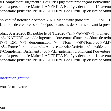
omplément Jugement : </dt><dd>jugement prononçant l’ouverture du re
 la personne de Maître LANZETTA Nadège, demeurant 14, avenue De-
 mandataire judiciaire. N° RG : 20/00079.</dd></dl> <p class="pdf-uni
 d’insolvabilité notoire : 2 octobre 2020. Mandataire judiciaire :
ations de créances sont à déposer dans les deux mois suivant la prése
acc A n°20200191 publié le 01/10/2020</em></p><dl><!-- numero an
<!-- NATURE --> <dd>Jugement d'ouverture d'une procédure de redres
dd><!-- RM --><!-- denomination --><!-- Nom --><dt>Nom :</dt><d
<!-- Forme Juridique --><!-- Activite --><dt>Activité : </dt><dd>non
omplément Jugement : </dt><dd>jugement prononçant l’ouverture du re
 la personne de Maître LANZETTA Nadège, demeurant 14, avenue De-
 mandataire judiciaire. N° RG : 20/00079.</dd></dl> <p class="pdf-uni
Inscription gratuite
vous le trouverez ici.
ions