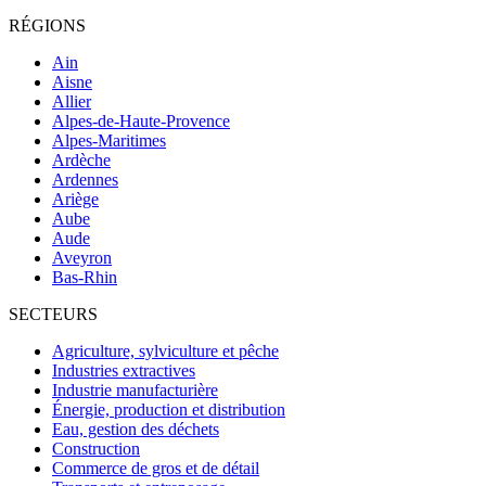
RÉGIONS
Ain
Aisne
Allier
Alpes-de-Haute-Provence
Alpes-Maritimes
Ardèche
Ardennes
Ariège
Aube
Aude
Aveyron
Bas-Rhin
SECTEURS
Agriculture, sylviculture et pêche
Industries extractives
Industrie manufacturière
Énergie, production et distribution
Eau, gestion des déchets
Construction
Commerce de gros et de détail