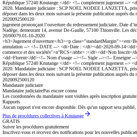
République 57240 Knutange </dd> <!-- complement jugement --> <dt>C
2020. Mandataire judiciaire : SCP NOEL NODEE LANZETTA, prise en
déposer dans les deux mois suivant la présente publication auprès du
2020092500120
jugement prononçant l’ouverture du redressement judiciaire. Date
Nadège, demeurant 14, avenue De-Gaulle, 57100 Thionville. Les déclar
20/00079.
01-10-2020
<h3>Jugement d'ouverture</h3><p class="standardMargin"><em>Bod
annulation --> <!-- DATE --> <dt>Date : </dt><dd>2020-09-14</dd>
commerce et des sociétés">n°RCS</abbr> :</dt><dd>Non Inscrit</
<dd>Florent</dd><!-- Nom d'usage --><!-- Sigle --><!-- Enseigne -->
République 57240 Knutange </dd> <!-- complement jugement --> <dt>C
2020. Mandataire judiciaire : SCP NOEL NODEE LANZETTA, prise en
déposer dans les deux mois suivant la présente publication auprès du
2020092500120
Mandataire judiciaire
Mandataire judiciaire
Pas encore connu
Les coordonnées du mandataire sont visibles après inscription gratuite
Rapports
Aucun rapport n'est encore disponible. Dès qu'un rapport sera publié, 
Plus de procédures collectives à Knutange
GRATIS
Suivre les procédures gratuitement
Inscrivez-vous et recevez des notifications pour les nouvelles publicat