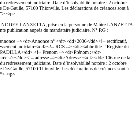
dressement judiciaire. Date d’insolvabilité notoire : 2 octobre
Gaulle, 57100 Thionville. Les déclarations de créances sont à
t"> </p>
 SCP NOEL NODEE LANZETTA, prise en la personne de Maître LANZETTA
nte publication auprès du mandataire judiciaire. N° RG :
nonce --><dt>Annonce n° </dt><dd>2036</dd><!-- rectificatif,
sement judiciaire</dd><!-- RCS --> <dt><abbr title="Registre du
d>PADILLA</dd> <!-- Prenom --><dt>Prénom :</dt>
 précisée</dd><!-- adresse --><dt>Adresse :</dt><dd> 106 rue de la
dressement judiciaire. Date d’insolvabilité notoire : 2 octobre
Gaulle, 57100 Thionville. Les déclarations de créances sont à
t"> </p>