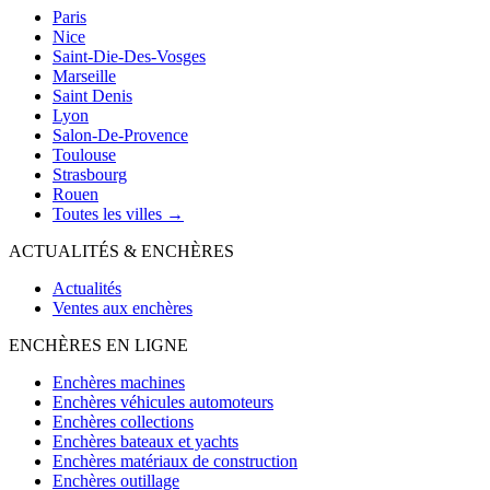
Paris
Nice
Saint-Die-Des-Vosges
Marseille
Saint Denis
Lyon
Salon-De-Provence
Toulouse
Strasbourg
Rouen
Toutes les villes →
ACTUALITÉS & ENCHÈRES
Actualités
Ventes aux enchères
ENCHÈRES EN LIGNE
Enchères machines
Enchères véhicules automoteurs
Enchères collections
Enchères bateaux et yachts
Enchères matériaux de construction
Enchères outillage