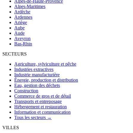
Alpes-de-Haute-Provence
Alpes-Maritimes
Ardèche
Ardennes
Ariège
Aube
Aude
Aveyron
Bas-Rhin
SECTEURS
Agriculture, sylviculture et pêche
Industries extractives
Industrie manufacturière
Énergie, production et distribution
Eau, gestion des déchets
Construction
Commerce de gros et de détail
Transports et entreposage
Hébergement et restauration
Information et communication
Tous les secteurs →
VILLES