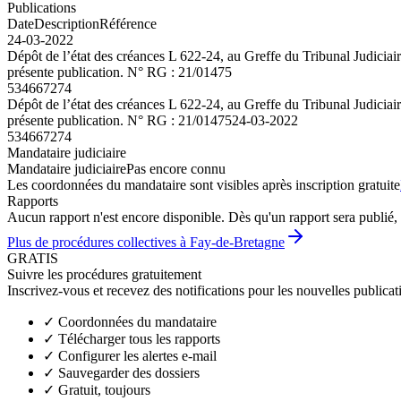
Publications
Date
Description
Référence
24-03-2022
Dépôt de l’état des créances L 622-24, au Greffe du Tribunal Judiciai
présente publication. N° RG : 21/01475
534667274
Dépôt de l’état des créances L 622-24, au Greffe du Tribunal Judiciai
présente publication. N° RG : 21/01475
24-03-2022
534667274
Mandataire judiciaire
Mandataire judiciaire
Pas encore connu
Les coordonnées du mandataire sont visibles après inscription gratuite
Rapports
Aucun rapport n'est encore disponible. Dès qu'un rapport sera publié, 
Plus de procédures collectives à Fay-de-Bretagne
GRATIS
Suivre les procédures gratuitement
Inscrivez-vous et recevez des notifications pour les nouvelles publicat
✓
Coordonnées du mandataire
✓
Télécharger tous les rapports
✓
Configurer les alertes e-mail
✓
Sauvegarder des dossiers
✓
Gratuit, toujours