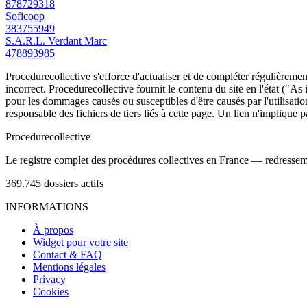
878729318
Soficoop
383755949
S.A.R.L. Verdant Marc
478893985
Procedurecollective s'efforce d'actualiser et de compléter régulièrement
incorrect. Procedurecollective fournit le contenu du site en l'état ("As
pour les dommages causés ou susceptibles d'être causés par l'utilisation
responsable des fichiers de tiers liés à cette page. Un lien n'implique p
Procedure
collective
Le registre complet des procédures collectives en France — redressemen
369.745
dossiers actifs
INFORMATIONS
À propos
Widget pour votre site
Contact & FAQ
Mentions légales
Privacy
Cookies