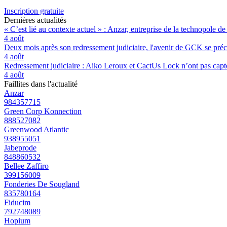
Inscription gratuite
Dernières actualités
« C’est lié au contexte actuel » : Anzar, entreprise de la technopole de
4 août
Deux mois après son redressement judiciaire, l'avenir de GCK se préc
4 août
Redressement judiciaire : Aiko Leroux et CactUs Lock n’ont pas capté
4 août
Faillites dans l'actualité
Anzar
984357715
Green Corp Konnection
888527082
Greenwood Atlantic
938955051
Jabeprode
848860532
Bellee Zaffiro
399156009
Fonderies De Sougland
835780164
Fiducim
792748089
Hopium