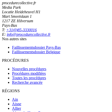
procedurecollective.fr
Media Park
Locatie Heideheuvel H1
Mart Smeetslaan 1
1217 ZE Hilversum
Pays-Bas
T:
+31(0)85-3330016
E:
info@procedurecollective.fr
Nos autres sites
Faillissementsdossier
Pays-Bas
Faillissementsdossier
Belgique
PROCÉDURES
Nouvelles procédures
Procédures modifiées
Toutes les procédures
Recherche avancée
RÉGIONS
Ain
Aisne
Allier