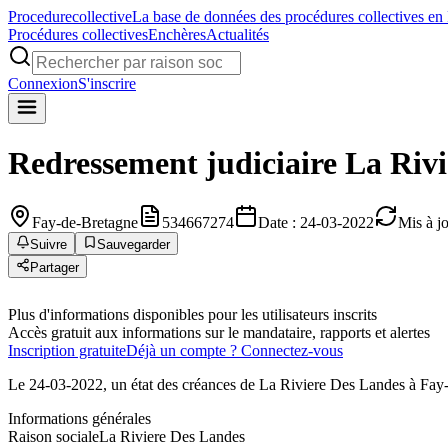
Procedure
collective
La base de données des procédures collectives en
Procédures collectives
Enchères
Actualités
Connexion
S'inscrire
Redressement judiciaire
La Rivi
Fay-de-Bretagne
534667274
Date : 24-03-2022
Mis à j
Suivre
Sauvegarder
Partager
Plus d'informations disponibles pour les utilisateurs inscrits
Accès gratuit aux informations sur le mandataire, rapports et alertes
Inscription gratuite
Déjà un compte ? Connectez-vous
Le 24-03-2022, un état des créances de La Riviere Des Landes à Fay-d
Informations générales
Raison sociale
La Riviere Des Landes