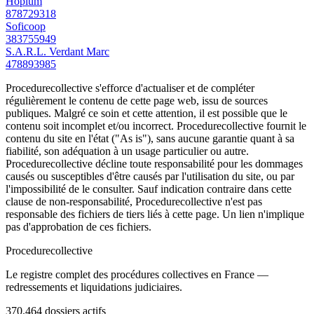
Hopium
878729318
Soficoop
383755949
S.A.R.L. Verdant Marc
478893985
Procedurecollective s'efforce d'actualiser et de compléter
régulièrement le contenu de cette page web, issu de sources
publiques. Malgré ce soin et cette attention, il est possible que le
contenu soit incomplet et/ou incorrect. Procedurecollective fournit le
contenu du site en l'état ("As is"), sans aucune garantie quant à sa
fiabilité, son adéquation à un usage particulier ou autre.
Procedurecollective décline toute responsabilité pour les dommages
causés ou susceptibles d'être causés par l'utilisation du site, ou par
l'impossibilité de le consulter. Sauf indication contraire dans cette
clause de non-responsabilité, Procedurecollective n'est pas
responsable des fichiers de tiers liés à cette page. Un lien n'implique
pas d'approbation de ces fichiers.
Procedure
collective
Le registre complet des procédures collectives en France —
redressements et liquidations judiciaires.
370.464
dossiers actifs