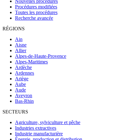
Nouvelles procédures
Procédures modifiées
Toutes les procédures
Recherche avancée
RÉGIONS
Ain
Aisne
Allier
Alpes-de-Haute-Provence
Alpes-Maritimes
Ardèche
Ardennes
Ariège
Aube
Aude
Aveyron
Bas-Rhin
SECTEURS
Agriculture, sylviculture et pêche
Industries extractives
Industrie manufacturière
Énergie, production et distribution