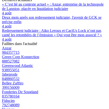
« C’est lié au contexte actuel » : Anzar, entreprise de la technopole
de Lannion, placée en liquidation judiciaire
4 août
Deux mois après son redressement judiciaire, l'avenir de GCK se
précise enfin
4 août
Redressement judiciaire : Aiko Leroux et CactUs Lock n’ont pas
capté les retombées de l’émission « Qui veut être mon associé ? »
4 août
Faillites dans l'actualité
Anzar
984357715
Green Corp Konnection
888527082
Greenwood Atlantic
938955051
Jabeprode
848860532
Bellee Zaffiro
399156009
Fonderies De Sougland
835780164
Fiducim
792748089