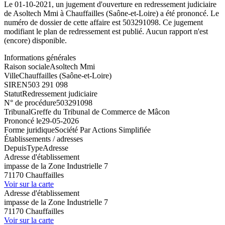
Le 01-10-2021, un jugement d'ouverture en redressement judiciaire
de Asoltech Mmi à Chauffailles (Saône-et-Loire) a été prononcé. Le
numéro de dossier de cette affaire est 503291098. Ce jugement
modifiant le plan de redressement est publié. Aucun rapport n'est
(encore) disponible.
Informations générales
Raison sociale
Asoltech Mmi
Ville
Chauffailles (Saône-et-Loire)
SIREN
503 291 098
Statut
Redressement judiciaire
N° de procédure
503291098
Tribunal
Greffe du Tribunal de Commerce de Mâcon
Prononcé le
29-05-2026
Forme juridique
Société Par Actions Simplifiée
Établissements / adresses
Depuis
Type
Adresse
Adresse d'établissement
impasse de la Zone Industrielle 7
71170 Chauffailles
Voir sur la carte
Adresse d'établissement
impasse de la Zone Industrielle 7
71170 Chauffailles
Voir sur la carte