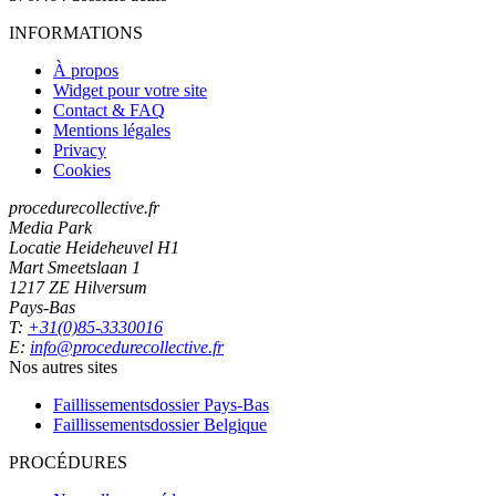
INFORMATIONS
À propos
Widget pour votre site
Contact & FAQ
Mentions légales
Privacy
Cookies
procedurecollective.fr
Media Park
Locatie Heideheuvel H1
Mart Smeetslaan 1
1217 ZE Hilversum
Pays-Bas
T:
+31(0)85-3330016
E:
info@procedurecollective.fr
Nos autres sites
Faillissementsdossier
Pays-Bas
Faillissementsdossier
Belgique
PROCÉDURES