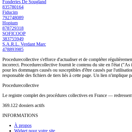
Fonderies De Sougland
835780164
Fiducim
792748089
Hopium
878729318
SOFICOOP
383755949
S.A.R.L. Verdant Marc
478893985
Procedurecollective s'efforce d'actualiser et de compléter régulièrement
incorrect. Procedurecollective fournit le contenu du site en l'état ("As
pour les dommages causés ou susceptibles d'être causés par l'utilisation
responsable des fichiers de tiers liés à cette page. Un lien n'implique p
Procedure
collective
Le registre complet des procédures collectives en France — redressemen
369.122
dossiers actifs
INFORMATIONS
À propos
Widget pour votre site