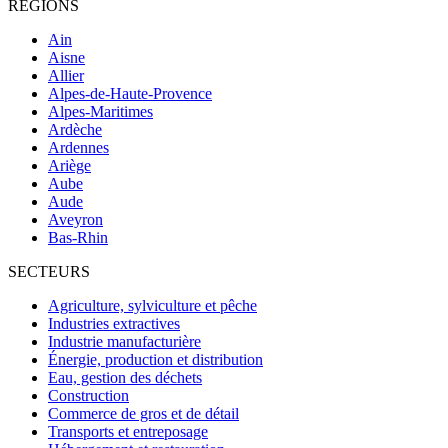
RÉGIONS
Ain
Aisne
Allier
Alpes-de-Haute-Provence
Alpes-Maritimes
Ardèche
Ardennes
Ariège
Aube
Aude
Aveyron
Bas-Rhin
SECTEURS
Agriculture, sylviculture et pêche
Industries extractives
Industrie manufacturière
Énergie, production et distribution
Eau, gestion des déchets
Construction
Commerce de gros et de détail
Transports et entreposage