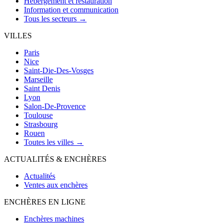
Hébergement et restauration
Information et communication
Tous les secteurs →
VILLES
Paris
Nice
Saint-Die-Des-Vosges
Marseille
Saint Denis
Lyon
Salon-De-Provence
Toulouse
Strasbourg
Rouen
Toutes les villes →
ACTUALITÉS & ENCHÈRES
Actualités
Ventes aux enchères
ENCHÈRES EN LIGNE
Enchères machines