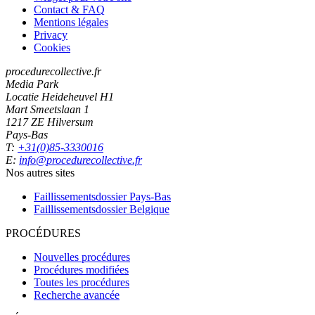
Contact & FAQ
Mentions légales
Privacy
Cookies
procedurecollective.fr
Media Park
Locatie Heideheuvel H1
Mart Smeetslaan 1
1217 ZE Hilversum
Pays-Bas
T:
+31(0)85-3330016
E:
info@procedurecollective.fr
Nos autres sites
Faillissementsdossier
Pays-Bas
Faillissementsdossier
Belgique
PROCÉDURES
Nouvelles procédures
Procédures modifiées
Toutes les procédures
Recherche avancée