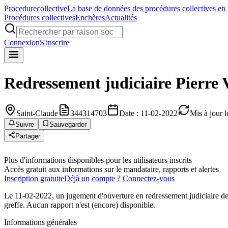
Procedure
collective
La base de données des procédures collectives en
Procédures collectives
Enchères
Actualités
Connexion
S'inscrire
Redressement judiciaire
Pierre 
Saint-Claude
344314703
Date : 11-02-2022
Mis à jour 
Suivre
Sauvegarder
Partager
Plus d'informations disponibles pour les utilisateurs inscrits
Accès gratuit aux informations sur le mandataire, rapports et alertes
Inscription gratuite
Déjà un compte ? Connectez-vous
Le 11-02-2022, un jugement d'ouverture en redressement judiciaire de
greffe. Aucun rapport n'est (encore) disponible.
Informations générales