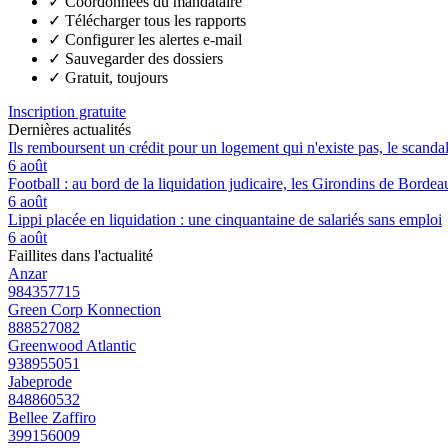
✓
Coordonnées du mandataire
✓
Télécharger tous les rapports
✓
Configurer les alertes e-mail
✓
Sauvegarder des dossiers
✓
Gratuit, toujours
Inscription gratuite
Dernières actualités
Ils remboursent un crédit pour un logement qui n'existe pas, le scand
6 août
Football : au bord de la liquidation judicaire, les Girondins de Borde
6 août
Lippi placée en liquidation : une cinquantaine de salariés sans emploi
6 août
Faillites dans l'actualité
Anzar
984357715
Green Corp Konnection
888527082
Greenwood Atlantic
938955051
Jabeprode
848860532
Bellee Zaffiro
399156009