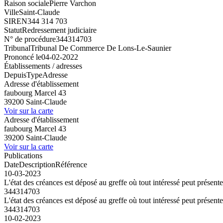
Raison sociale
Pierre Varchon
Ville
Saint-Claude
SIREN
344 314 703
Statut
Redressement judiciaire
N° de procédure
344314703
Tribunal
Tribunal De Commerce De Lons-Le-Saunier
Prononcé le
04-02-2022
Établissements / adresses
Depuis
Type
Adresse
Adresse d'établissement
faubourg Marcel 43
39200 Saint-Claude
Voir sur la carte
Adresse d'établissement
faubourg Marcel 43
39200 Saint-Claude
Voir sur la carte
Publications
Date
Description
Référence
10-03-2023
L'état des créances est déposé au greffe où tout intéressé peut présent
344314703
L'état des créances est déposé au greffe où tout intéressé peut présent
344314703
10-02-2023