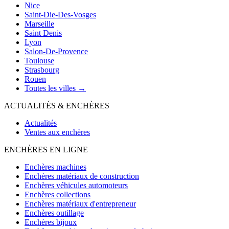
Nice
Saint-Die-Des-Vosges
Marseille
Saint Denis
Lyon
Salon-De-Provence
Toulouse
Strasbourg
Rouen
Toutes les villes →
ACTUALITÉS & ENCHÈRES
Actualités
Ventes aux enchères
ENCHÈRES EN LIGNE
Enchères machines
Enchères matériaux de construction
Enchères véhicules automoteurs
Enchères collections
Enchères matériaux d'entrepreneur
Enchères outillage
Enchères bijoux