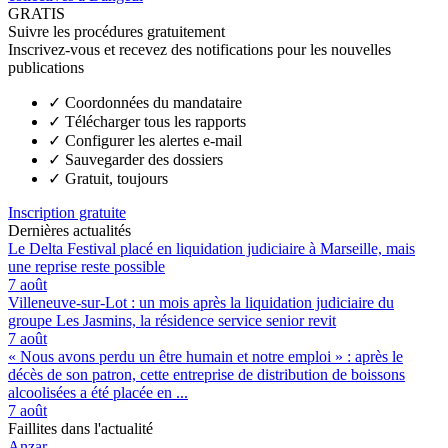
GRATIS
Suivre les procédures gratuitement
Inscrivez-vous et recevez des notifications pour les nouvelles
publications
✓
Coordonnées du mandataire
✓
Télécharger tous les rapports
✓
Configurer les alertes e-mail
✓
Sauvegarder des dossiers
✓
Gratuit, toujours
Inscription gratuite
Dernières actualités
Le Delta Festival placé en liquidation judiciaire à Marseille, mais
une reprise reste possible
7 août
Villeneuve-sur-Lot : un mois après la liquidation judiciaire du
groupe Les Jasmins, la résidence service senior revit
7 août
« Nous avons perdu un être humain et notre emploi » : après le
décès de son patron, cette entreprise de distribution de boissons
alcoolisées a été placée en ...
7 août
Faillites dans l'actualité
Anzar