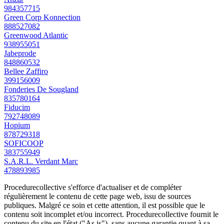
984357715
Green Corp Konnection
888527082
Greenwood Atlantic
938955051
Jabeprode
848860532
Bellee Zaffiro
399156009
Fonderies De Sougland
835780164
Fiducim
792748089
Hopium
878729318
SOFICOOP
383755949
S.A.R.L. Verdant Marc
478893985
Procedurecollective s'efforce d'actualiser et de compléter
régulièrement le contenu de cette page web, issu de sources
publiques. Malgré ce soin et cette attention, il est possible que le
contenu soit incomplet et/ou incorrect. Procedurecollective fournit le
contenu du site en l'état ("As is"), sans aucune garantie quant à sa