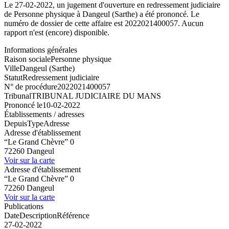
Le 27-02-2022, un jugement d'ouverture en redressement judiciaire
de Personne physique à Dangeul (Sarthe) a été prononcé. Le
numéro de dossier de cette affaire est 2022021400057. Aucun
rapport n'est (encore) disponible.
Informations générales
Raison sociale
Personne physique
Ville
Dangeul (Sarthe)
Statut
Redressement judiciaire
N° de procédure
2022021400057
Tribunal
TRIBUNAL JUDICIAIRE DU MANS
Prononcé le
10-02-2022
Établissements / adresses
Depuis
Type
Adresse
Adresse d'établissement
“Le Grand Chèvre” 0
72260 Dangeul
Voir sur la carte
Adresse d'établissement
“Le Grand Chèvre” 0
72260 Dangeul
Voir sur la carte
Publications
Date
Description
Référence
27-02-2022