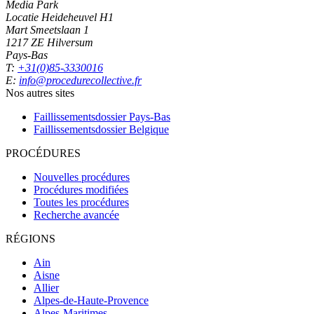
Media Park
Locatie Heideheuvel H1
Mart Smeetslaan 1
1217 ZE Hilversum
Pays-Bas
T:
+31(0)85-3330016
E:
info@procedurecollective.fr
Nos autres sites
Faillissementsdossier
Pays-Bas
Faillissementsdossier
Belgique
PROCÉDURES
Nouvelles procédures
Procédures modifiées
Toutes les procédures
Recherche avancée
RÉGIONS
Ain
Aisne
Allier
Alpes-de-Haute-Provence
Alpes-Maritimes