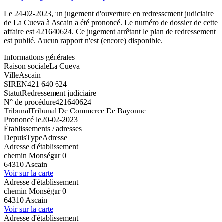
Le 24-02-2023, un jugement d'ouverture en redressement judiciaire
de La Cueva à Ascain a été prononcé. Le numéro de dossier de cette
affaire est 421640624. Ce jugement arrêtant le plan de redressement
est publié. Aucun rapport n'est (encore) disponible.
Informations générales
Raison sociale
La Cueva
Ville
Ascain
SIREN
421 640 624
Statut
Redressement judiciaire
N° de procédure
421640624
Tribunal
Tribunal De Commerce De Bayonne
Prononcé le
20-02-2023
Établissements / adresses
Depuis
Type
Adresse
Adresse d'établissement
chemin Monségur 0
64310 Ascain
Voir sur la carte
Adresse d'établissement
chemin Monségur 0
64310 Ascain
Voir sur la carte
Adresse d'établissement