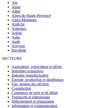
Ain
Aisne
Allier
Alpes-de-Haute-Provence
Alpes-Maritimes
Ardèche
Ardennes
Ariège
Aube
Aude
Aveyron
Bas-Rhin
SECTEURS
Agriculture, sylviculture et pêche
Industries extractives
Industrie manufacturière
Énergie, production et distribution
Eau, gestion des déchets
Construction
Commerce de gros et de détail
Transports et entreposage
Hébergement et restauration
Information et communication