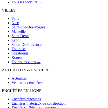
Tous les secteurs →
VILLES
Paris
Nice
Saint-Die-Des-Vosges
Marseille
Saint Denis
Lyon
Salon-De-Provence
Toulouse
Strasbourg
Rouen
Toutes les villes →
ACTUALITÉS & ENCHÈRES
Actualités
Ventes aux enchères
ENCHÈRES EN LIGNE
Enchères machines
Enchères matériaux de construction
Enchères véhicules automoteurs