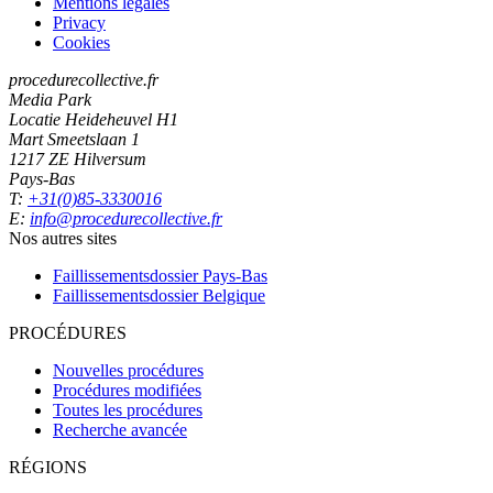
Mentions légales
Privacy
Cookies
procedurecollective.fr
Media Park
Locatie Heideheuvel H1
Mart Smeetslaan 1
1217 ZE Hilversum
Pays-Bas
T:
+31(0)85-3330016
E:
info@procedurecollective.fr
Nos autres sites
Faillissementsdossier
Pays-Bas
Faillissementsdossier
Belgique
PROCÉDURES
Nouvelles procédures
Procédures modifiées
Toutes les procédures
Recherche avancée
RÉGIONS