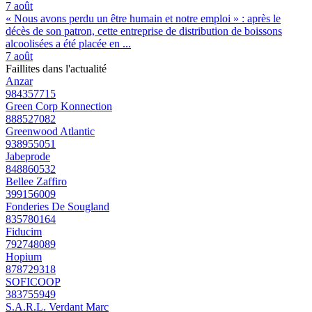
7 août
« Nous avons perdu un être humain et notre emploi » : après le
décès de son patron, cette entreprise de distribution de boissons
alcoolisées a été placée en ...
7 août
Faillites dans l'actualité
Anzar
984357715
Green Corp Konnection
888527082
Greenwood Atlantic
938955051
Jabeprode
848860532
Bellee Zaffiro
399156009
Fonderies De Sougland
835780164
Fiducim
792748089
Hopium
878729318
SOFICOOP
383755949
S.A.R.L. Verdant Marc