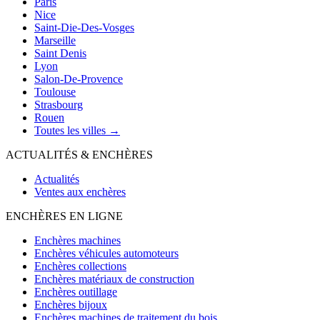
Paris
Nice
Saint-Die-Des-Vosges
Marseille
Saint Denis
Lyon
Salon-De-Provence
Toulouse
Strasbourg
Rouen
Toutes les villes →
ACTUALITÉS & ENCHÈRES
Actualités
Ventes aux enchères
ENCHÈRES EN LIGNE
Enchères machines
Enchères véhicules automoteurs
Enchères collections
Enchères matériaux de construction
Enchères outillage
Enchères bijoux
Enchères machines de traitement du bois