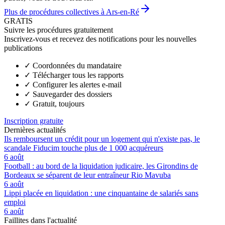
Plus de procédures collectives à Ars-en-Ré
GRATIS
Suivre les procédures gratuitement
Inscrivez-vous et recevez des notifications pour les nouvelles
publications
✓
Coordonnées du mandataire
✓
Télécharger tous les rapports
✓
Configurer les alertes e-mail
✓
Sauvegarder des dossiers
✓
Gratuit, toujours
Inscription gratuite
Dernières actualités
Ils remboursent un crédit pour un logement qui n'existe pas, le
scandale Fiducim touche plus de 1 000 acquéreurs
6 août
Football : au bord de la liquidation judicaire, les Girondins de
Bordeaux se séparent de leur entraîneur Rio Mavuba
6 août
Lippi placée en liquidation : une cinquantaine de salariés sans
emploi
6 août
Faillites dans l'actualité