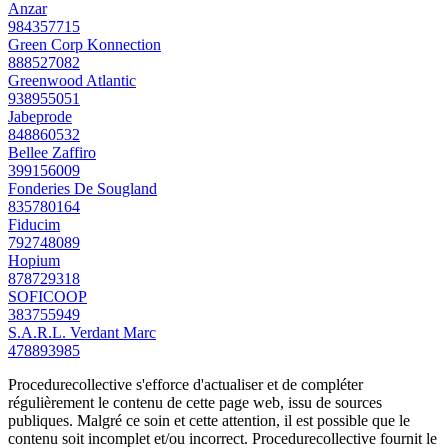
Anzar
984357715
Green Corp Konnection
888527082
Greenwood Atlantic
938955051
Jabeprode
848860532
Bellee Zaffiro
399156009
Fonderies De Sougland
835780164
Fiducim
792748089
Hopium
878729318
SOFICOOP
383755949
S.A.R.L. Verdant Marc
478893985
Procedurecollective s'efforce d'actualiser et de compléter
régulièrement le contenu de cette page web, issu de sources
publiques. Malgré ce soin et cette attention, il est possible que le
contenu soit incomplet et/ou incorrect. Procedurecollective fournit le