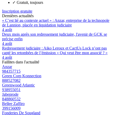
✓
Gratuit, toujours
Inscription gratuite
Dernières actualités
« C’est lié au contexte actuel » : Anzar, entreprise de la technopole
de Lannion, placée en liquidation judiciaire
4 août
Deux mois après son redressement judiciaire, l'avenir de GCK se
précise enfin
4 août
Redressement judiciaire : Aiko Leroux et CactUs Lock n’ont pas
capté les retombées de l’émission « Qui veut être mon associé ? »
4 août
Faillites dans l'actualité
Anzar
984357715
Green Corp Konnection
888527082
Greenwood Atlantic
938955051
Jabeprode
848860532
Bellee Zaffiro
399156009
Fonderies De Sougland