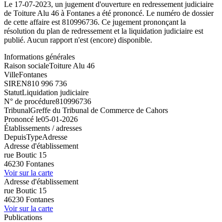
Le 17-07-2023, un jugement d'ouverture en redressement judiciaire
de Toiture Alu 46 à Fontanes a été prononcé. Le numéro de dossier
de cette affaire est 810996736. Ce jugement prononçant la
résolution du plan de redressement et la liquidation judiciaire est
publié. Aucun rapport n'est (encore) disponible.
Informations générales
Raison sociale
Toiture Alu 46
Ville
Fontanes
SIREN
810 996 736
Statut
Liquidation judiciaire
N° de procédure
810996736
Tribunal
Greffe du Tribunal de Commerce de Cahors
Prononcé le
05-01-2026
Établissements / adresses
Depuis
Type
Adresse
Adresse d'établissement
rue Boutic 15
46230 Fontanes
Voir sur la carte
Adresse d'établissement
rue Boutic 15
46230 Fontanes
Voir sur la carte
Publications