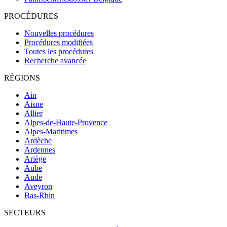
PROCÉDURES
Nouvelles procédures
Procédures modifiées
Toutes les procédures
Recherche avancée
RÉGIONS
Ain
Aisne
Allier
Alpes-de-Haute-Provence
Alpes-Maritimes
Ardèche
Ardennes
Ariège
Aube
Aude
Aveyron
Bas-Rhin
SECTEURS