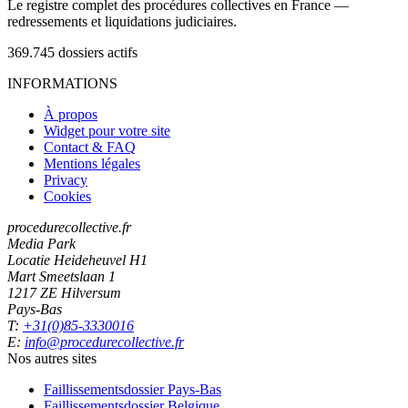
Le registre complet des procédures collectives en France —
redressements et liquidations judiciaires.
369.745
dossiers actifs
INFORMATIONS
À propos
Widget pour votre site
Contact & FAQ
Mentions légales
Privacy
Cookies
procedurecollective.fr
Media Park
Locatie Heideheuvel H1
Mart Smeetslaan 1
1217 ZE Hilversum
Pays-Bas
T:
+31(0)85-3330016
E:
info@procedurecollective.fr
Nos autres sites
Faillissementsdossier
Pays-Bas
Faillissementsdossier
Belgique