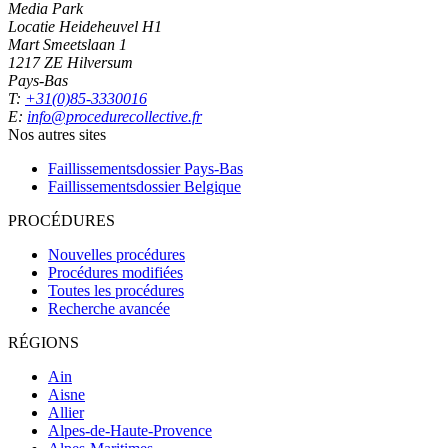
Media Park
Locatie Heideheuvel H1
Mart Smeetslaan 1
1217 ZE Hilversum
Pays-Bas
T:
+31(0)85-3330016
E:
info@procedurecollective.fr
Nos autres sites
Faillissementsdossier
Pays-Bas
Faillissementsdossier
Belgique
PROCÉDURES
Nouvelles procédures
Procédures modifiées
Toutes les procédures
Recherche avancée
RÉGIONS
Ain
Aisne
Allier
Alpes-de-Haute-Provence