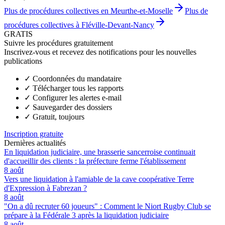
Plus de procédures collectives en Meurthe-et-Moselle
Plus de
procédures collectives à Fléville-Devant-Nancy
GRATIS
Suivre les procédures gratuitement
Inscrivez-vous et recevez des notifications pour les nouvelles
publications
✓
Coordonnées du mandataire
✓
Télécharger tous les rapports
✓
Configurer les alertes e-mail
✓
Sauvegarder des dossiers
✓
Gratuit, toujours
Inscription gratuite
Dernières actualités
En liquidation judiciaire, une brasserie sancerroise continuait
d'accueillir des clients : la préfecture ferme l'établissement
8 août
Vers une liquidation à l'amiable de la cave coopérative Terre
d'Expression à Fabrezan ?
8 août
"On a dû recruter 60 joueurs" : Comment le Niort Rugby Club se
prépare à la Fédérale 3 après la liquidation judiciaire
8 août