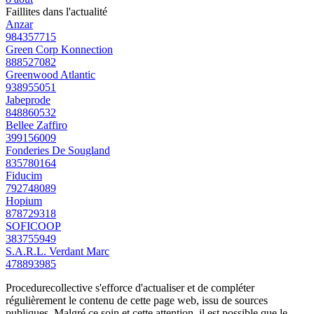
Faillites dans l'actualité
Anzar
984357715
Green Corp Konnection
888527082
Greenwood Atlantic
938955051
Jabeprode
848860532
Bellee Zaffiro
399156009
Fonderies De Sougland
835780164
Fiducim
792748089
Hopium
878729318
SOFICOOP
383755949
S.A.R.L. Verdant Marc
478893985
Procedurecollective s'efforce d'actualiser et de compléter
régulièrement le contenu de cette page web, issu de sources
publiques. Malgré ce soin et cette attention, il est possible que le