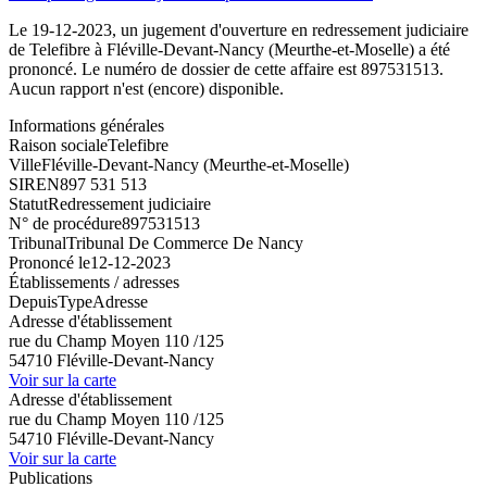
Le 19-12-2023, un jugement d'ouverture en redressement judiciaire
de Telefibre à Fléville-Devant-Nancy (Meurthe-et-Moselle) a été
prononcé. Le numéro de dossier de cette affaire est 897531513.
Aucun rapport n'est (encore) disponible.
Informations générales
Raison sociale
Telefibre
Ville
Fléville-Devant-Nancy (Meurthe-et-Moselle)
SIREN
897 531 513
Statut
Redressement judiciaire
N° de procédure
897531513
Tribunal
Tribunal De Commerce De Nancy
Prononcé le
12-12-2023
Établissements / adresses
Depuis
Type
Adresse
Adresse d'établissement
rue du Champ Moyen 110 /125
54710 Fléville-Devant-Nancy
Voir sur la carte
Adresse d'établissement
rue du Champ Moyen 110 /125
54710 Fléville-Devant-Nancy
Voir sur la carte
Publications