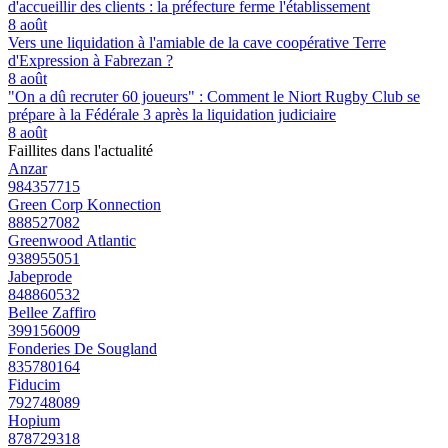
d'accueillir des clients : la préfecture ferme l'établissement
8 août
Vers une liquidation à l'amiable de la cave coopérative Terre
d'Expression à Fabrezan ?
8 août
"On a dû recruter 60 joueurs" : Comment le Niort Rugby Club se
prépare à la Fédérale 3 après la liquidation judiciaire
8 août
Faillites dans l'actualité
Anzar
984357715
Green Corp Konnection
888527082
Greenwood Atlantic
938955051
Jabeprode
848860532
Bellee Zaffiro
399156009
Fonderies De Sougland
835780164
Fiducim
792748089
Hopium
878729318