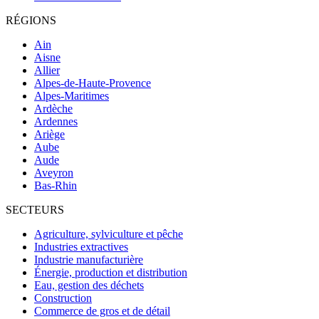
RÉGIONS
Ain
Aisne
Allier
Alpes-de-Haute-Provence
Alpes-Maritimes
Ardèche
Ardennes
Ariège
Aube
Aude
Aveyron
Bas-Rhin
SECTEURS
Agriculture, sylviculture et pêche
Industries extractives
Industrie manufacturière
Énergie, production et distribution
Eau, gestion des déchets
Construction
Commerce de gros et de détail