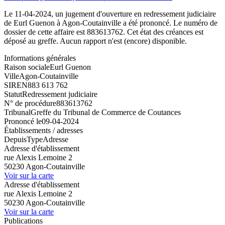
Le 11-04-2024, un jugement d'ouverture en redressement judiciaire
de Eurl Guenon à Agon-Coutainville a été prononcé. Le numéro de
dossier de cette affaire est 883613762. Cet état des créances est
déposé au greffe. Aucun rapport n'est (encore) disponible.
Informations générales
Raison sociale
Eurl Guenon
Ville
Agon-Coutainville
SIREN
883 613 762
Statut
Redressement judiciaire
N° de procédure
883613762
Tribunal
Greffe du Tribunal de Commerce de Coutances
Prononcé le
09-04-2024
Établissements / adresses
Depuis
Type
Adresse
Adresse d'établissement
rue Alexis Lemoine 2
50230 Agon-Coutainville
Voir sur la carte
Adresse d'établissement
rue Alexis Lemoine 2
50230 Agon-Coutainville
Voir sur la carte
Publications