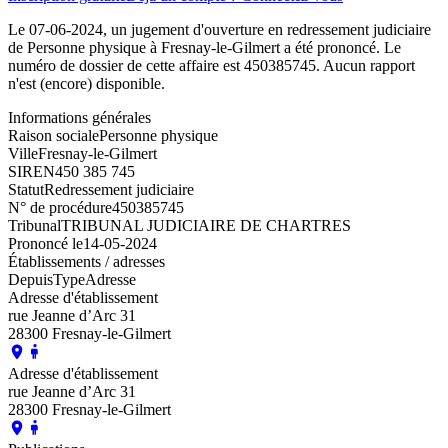
Le 07-06-2024, un jugement d'ouverture en redressement judiciaire
de Personne physique à Fresnay-le-Gilmert a été prononcé. Le
numéro de dossier de cette affaire est 450385745. Aucun rapport
n'est (encore) disponible.
Informations générales
Raison sociale
Personne physique
Ville
Fresnay-le-Gilmert
SIREN
450 385 745
Statut
Redressement judiciaire
N° de procédure
450385745
Tribunal
TRIBUNAL JUDICIAIRE DE CHARTRES
Prononcé le
14-05-2024
Établissements / adresses
Depuis
Type
Adresse
Adresse d'établissement
rue Jeanne d’Arc 31
28300 Fresnay-le-Gilmert
Adresse d'établissement
rue Jeanne d’Arc 31
28300 Fresnay-le-Gilmert