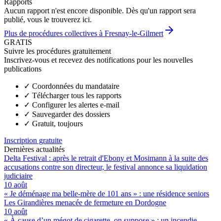
Rapports
Aucun rapport n'est encore disponible. Dès qu'un rapport sera
publié, vous le trouverez ici.
Plus de procédures collectives à Fresnay-le-Gilmert
GRATIS
Suivre les procédures gratuitement
Inscrivez-vous et recevez des notifications pour les nouvelles
publications
✓
Coordonnées du mandataire
✓
Télécharger tous les rapports
✓
Configurer les alertes e-mail
✓
Sauvegarder des dossiers
✓
Gratuit, toujours
Inscription gratuite
Dernières actualités
Delta Festival : après le retrait d'Ebony et Mosimann à la suite des
accusations contre son directeur, le festival annonce sa liquidation
judiciaire
10 août
« Je déménage ma belle-mère de 101 ans » : une résidence seniors
Les Girandières menacée de fermeture en Dordogne
10 août
« À cause d’un mégot de cigarette, on suppose » : un incendie