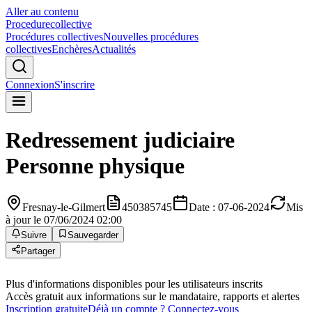
Aller au contenu
Procedure
collective
Procédures collectives
Nouvelles procédures
collectives
Enchères
Actualités
Connexion
S'inscrire
Redressement judiciaire
Personne physique
Fresnay-le-Gilmert
450385745
Date : 07-06-2024
Mis
à jour le 07/06/2024 02:00
Suivre
Sauvegarder
Partager
Plus d'informations disponibles pour les utilisateurs inscrits
Accès gratuit aux informations sur le mandataire, rapports et alertes
Inscription gratuite
Déjà un compte ? Connectez-vous