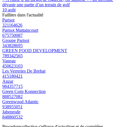
dévaste une partie d’un terrain de golf
10 août
Faillites dans l'actualité
Parisot
321164626
Parisot Mattaincourt
675750087
Groupe Parisot
343828695
GREEN FOOD DEVELOPMENT
789342565
Vaneau
450623103
Les Verreries De Brehat
415180421
Anzar
984357715
Green Corp Konnection
888527082
Greenwood Atlantic
938955051
Jabeprode
848860532
Procedurecollective s'efforce d'actualiser et de compléter