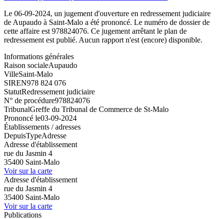
Le 06-09-2024, un jugement d'ouverture en redressement judiciaire
de Aupaudo à Saint-Malo a été prononcé. Le numéro de dossier de
cette affaire est 978824076. Ce jugement arrêtant le plan de
redressement est publié. Aucun rapport n'est (encore) disponible.
Informations générales
Raison sociale
Aupaudo
Ville
Saint-Malo
SIREN
978 824 076
Statut
Redressement judiciaire
N° de procédure
978824076
Tribunal
Greffe du Tribunal de Commerce de St-Malo
Prononcé le
03-09-2024
Établissements / adresses
Depuis
Type
Adresse
Adresse d'établissement
rue du Jasmin 4
35400 Saint-Malo
Voir sur la carte
Adresse d'établissement
rue du Jasmin 4
35400 Saint-Malo
Voir sur la carte
Publications