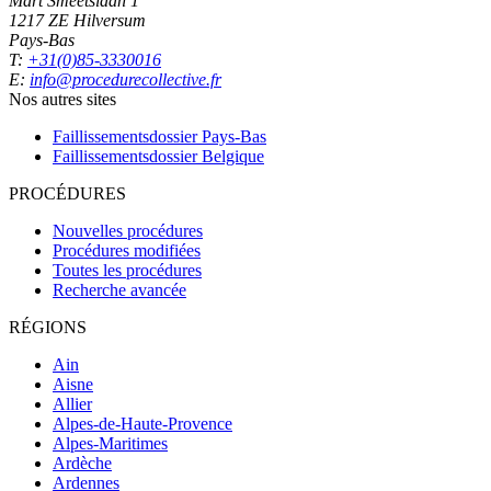
Mart Smeetslaan 1
1217 ZE Hilversum
Pays-Bas
T:
+31(0)85-3330016
E:
info@procedurecollective.fr
Nos autres sites
Faillissementsdossier
Pays-Bas
Faillissementsdossier
Belgique
PROCÉDURES
Nouvelles procédures
Procédures modifiées
Toutes les procédures
Recherche avancée
RÉGIONS
Ain
Aisne
Allier
Alpes-de-Haute-Provence
Alpes-Maritimes
Ardèche
Ardennes