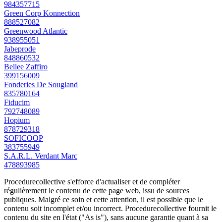
984357715
Green Corp Konnection
888527082
Greenwood Atlantic
938955051
Jabeprode
848860532
Bellee Zaffiro
399156009
Fonderies De Sougland
835780164
Fiducim
792748089
Hopium
878729318
SOFICOOP
383755949
S.A.R.L. Verdant Marc
478893985
Procedurecollective s'efforce d'actualiser et de compléter
régulièrement le contenu de cette page web, issu de sources
publiques. Malgré ce soin et cette attention, il est possible que le
contenu soit incomplet et/ou incorrect. Procedurecollective fournit le
contenu du site en l'état ("As is"), sans aucune garantie quant à sa