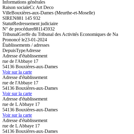
Informations générales
Raison sociale
Cc Art Deco
Ville
Bouxières-aux-Dames (Meurthe-et-Moselle)
SIREN
881 145 932
Statut
Redressement judiciaire
N° de procédure
881145932
Tribunal
Greffe du Tribunal des Activités Economiques de Na
Prononcé le
23-01-2024
Établissements / adresses
Depuis
Type
Adresse
Adresse d'établissement
rue de l'Abbaye 17
54136 Bouxières-aux-Dames
Voir sur la carte
Adresse d'établissement
rue de l'Abbaye 17
54136 Bouxières-aux-Dames
Voir sur la carte
Adresse d'établissement
rue de L Abbaye 17
54136 Bouxières-aux-Dames
Voir sur la carte
Adresse d'établissement
rue de L Abbaye 17
54136 Bouxières-aux-Dames