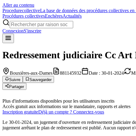
Aller au contenu
Procedure
collective
La base de données des procédures collectives en
Procédures collectives
Enchères
Actualités
Connexion
S'inscrire
Redressement judiciaire
Cc Art
Bouxières-aux-Dames
881145932
Date : 30-01-2024
Mi
Suivre
Sauvegarder
Partager
Plus d'informations disponibles pour les utilisateurs inscrits
Accès gratuit aux informations sur le mandataire, rapports et alertes
Inscription gratuite
Déjà un compte ? Connectez-vous
Le 30-01-2024, un jugement d'ouverture en redressement judiciaire d
jugement arrêtant le plan de redressement est publié. Aucun rapport n'