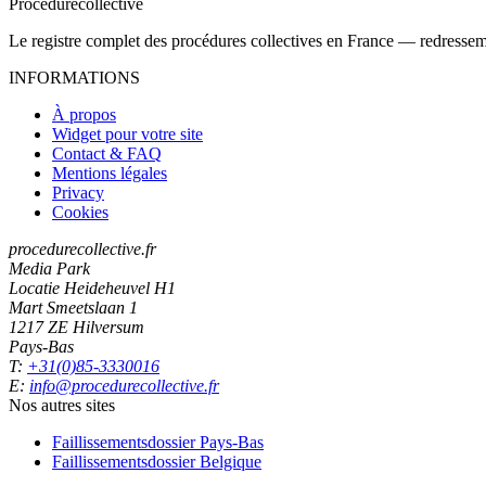
Procedure
collective
Le registre complet des procédures collectives en France — redressemen
INFORMATIONS
À propos
Widget pour votre site
Contact & FAQ
Mentions légales
Privacy
Cookies
procedurecollective.fr
Media Park
Locatie Heideheuvel H1
Mart Smeetslaan 1
1217 ZE Hilversum
Pays-Bas
T:
+31(0)85-3330016
E:
info@procedurecollective.fr
Nos autres sites
Faillissementsdossier
Pays-Bas
Faillissementsdossier
Belgique