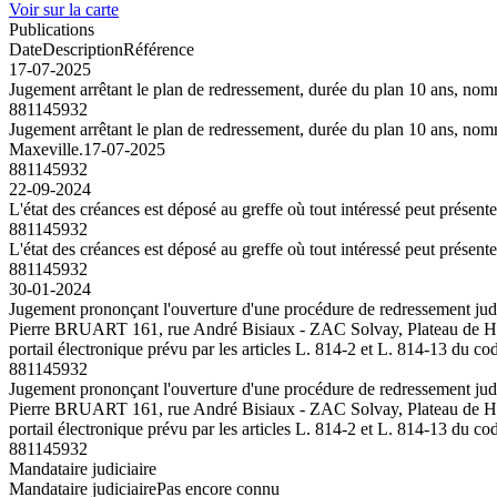
Voir sur la carte
Publications
Date
Description
Référence
17-07-2025
Jugement arrêtant le plan de redressement, durée du plan 10 ans, no
881145932
Jugement arrêtant le plan de redressement, durée du plan 10 ans, no
Maxeville.
17-07-2025
881145932
22-09-2024
L'état des créances est déposé au greffe où tout intéressé peut présent
881145932
L'état des créances est déposé au greffe où tout intéressé peut présent
881145932
30-01-2024
Jugement prononçant l'ouverture d'une procédure de redressement judi
Pierre BRUART 161, rue André Bisiaux - ZAC Solvay, Plateau de Haye 
portail électronique prévu par les articles L. 814-2 et L. 814-13 du 
881145932
Jugement prononçant l'ouverture d'une procédure de redressement judi
Pierre BRUART 161, rue André Bisiaux - ZAC Solvay, Plateau de Haye 
portail électronique prévu par les articles L. 814-2 et L. 814-13 du 
881145932
Mandataire judiciaire
Mandataire judiciaire
Pas encore connu