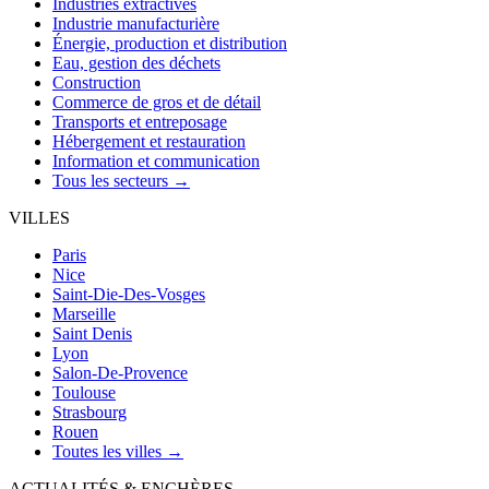
Industries extractives
Industrie manufacturière
Énergie, production et distribution
Eau, gestion des déchets
Construction
Commerce de gros et de détail
Transports et entreposage
Hébergement et restauration
Information et communication
Tous les secteurs →
VILLES
Paris
Nice
Saint-Die-Des-Vosges
Marseille
Saint Denis
Lyon
Salon-De-Provence
Toulouse
Strasbourg
Rouen
Toutes les villes →
ACTUALITÉS & ENCHÈRES