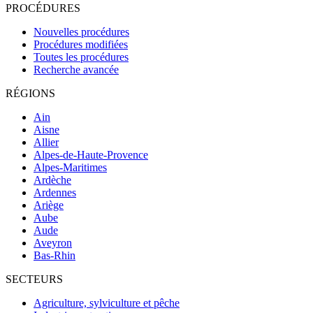
PROCÉDURES
Nouvelles procédures
Procédures modifiées
Toutes les procédures
Recherche avancée
RÉGIONS
Ain
Aisne
Allier
Alpes-de-Haute-Provence
Alpes-Maritimes
Ardèche
Ardennes
Ariège
Aube
Aude
Aveyron
Bas-Rhin
SECTEURS
Agriculture, sylviculture et pêche