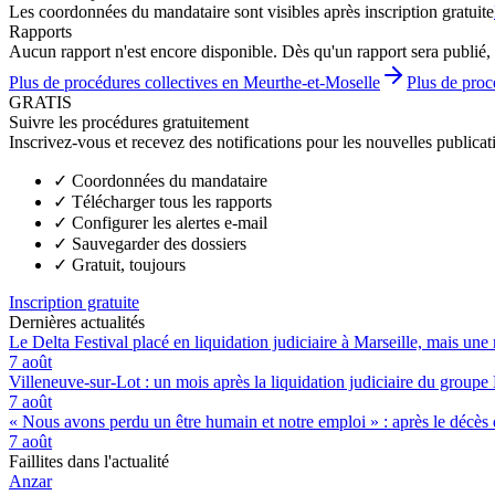
Les coordonnées du mandataire sont visibles après inscription gratuite
Rapports
Aucun rapport n'est encore disponible. Dès qu'un rapport sera publié, 
Plus de procédures collectives en Meurthe-et-Moselle
Plus de proc
GRATIS
Suivre les procédures gratuitement
Inscrivez-vous et recevez des notifications pour les nouvelles publicat
✓
Coordonnées du mandataire
✓
Télécharger tous les rapports
✓
Configurer les alertes e-mail
✓
Sauvegarder des dossiers
✓
Gratuit, toujours
Inscription gratuite
Dernières actualités
Le Delta Festival placé en liquidation judiciaire à Marseille, mais une 
7 août
Villeneuve-sur-Lot : un mois après la liquidation judiciaire du groupe 
7 août
« Nous avons perdu un être humain et notre emploi » : après le décès de
7 août
Faillites dans l'actualité
Anzar