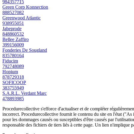
984357715
Green Corp Konnection
888527082
Greenwood Atlantic
938955051
Jabeprode
848860532
Bellee Zaffiro
399156009
Fonderies De Sougland
835780164
Fiducim
792748089
Hopium
878729318
SOFICOOP
383755949
S.A.R.L. Verdant Marc
478893985
Procedurecollective s'efforce d'actualiser et de compléter régulièrement
incorrect. Procedurecollective fournit le contenu du site en l'état ("As
pour les dommages causés ou susceptibles d'être causés par l'utilisation
responsable des fichiers de tiers liés à cette page. Un lien n'implique p