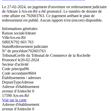
Le 27-02-2024, un jugement d'ouverture en redressement judiciaire
de Alteare à Ars-en-Ré a été prononcé. Le numéro de dossier de
cette affaire est 792603763. Ce jugement arrêtant le plan de
redressement est publié. Aucun rapport n'est (encore) disponible.
Informations générales
Raison sociale
Alteare
Ville
Ars-en-Ré
SIREN
792 603 763
Statut
Redressement judiciaire
N° de procédure
792603763
Tribunal
Greffe du Tribunal de Commerce de la Rochelle
Prononcé le
20-02-2024
Secteur d'activité
Code principal
96
Code secondaire
9604
Établissements / adresses
Depuis
Type
Adresse
Adresse d'établissement
avenue d'Antioche 0
17590 Ars-en-Ré
Voir sur la carte
Adresse d'établissement
avenue d'Antioche 0