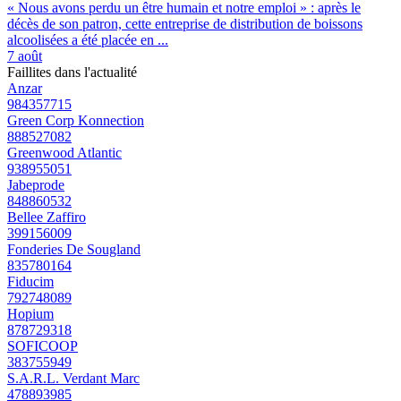
« Nous avons perdu un être humain et notre emploi » : après le
décès de son patron, cette entreprise de distribution de boissons
alcoolisées a été placée en ...
7 août
Faillites dans l'actualité
Anzar
984357715
Green Corp Konnection
888527082
Greenwood Atlantic
938955051
Jabeprode
848860532
Bellee Zaffiro
399156009
Fonderies De Sougland
835780164
Fiducim
792748089
Hopium
878729318
SOFICOOP
383755949
S.A.R.L. Verdant Marc
478893985