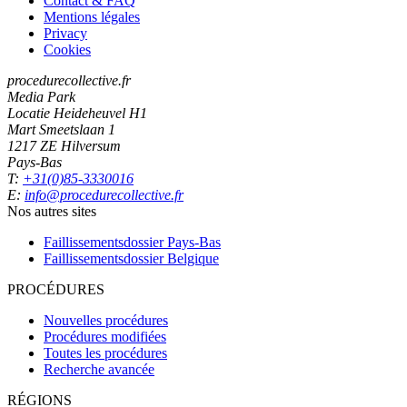
Contact & FAQ
Mentions légales
Privacy
Cookies
procedurecollective.fr
Media Park
Locatie Heideheuvel H1
Mart Smeetslaan 1
1217 ZE Hilversum
Pays-Bas
T:
+31(0)85-3330016
E:
info@procedurecollective.fr
Nos autres sites
Faillissementsdossier
Pays-Bas
Faillissementsdossier
Belgique
PROCÉDURES
Nouvelles procédures
Procédures modifiées
Toutes les procédures
Recherche avancée
RÉGIONS