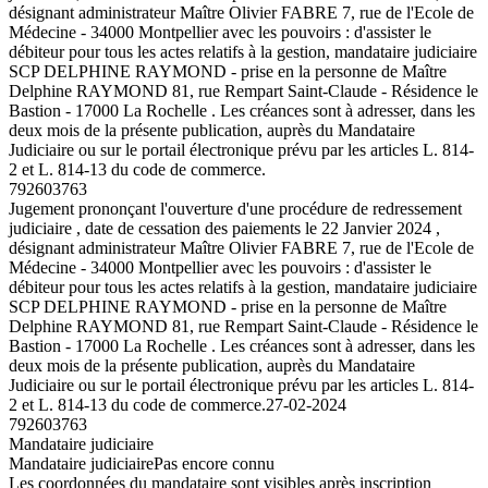
désignant administrateur Maître Olivier FABRE 7, rue de l'Ecole de
Médecine - 34000 Montpellier avec les pouvoirs : d'assister le
débiteur pour tous les actes relatifs à la gestion, mandataire judiciaire
SCP DELPHINE RAYMOND - prise en la personne de Maître
Delphine RAYMOND 81, rue Rempart Saint-Claude - Résidence le
Bastion - 17000 La Rochelle . Les créances sont à adresser, dans les
deux mois de la présente publication, auprès du Mandataire
Judiciaire ou sur le portail électronique prévu par les articles L. 814-
2 et L. 814-13 du code de commerce.
792603763
Jugement prononçant l'ouverture d'une procédure de redressement
judiciaire , date de cessation des paiements le 22 Janvier 2024 ,
désignant administrateur Maître Olivier FABRE 7, rue de l'Ecole de
Médecine - 34000 Montpellier avec les pouvoirs : d'assister le
débiteur pour tous les actes relatifs à la gestion, mandataire judiciaire
SCP DELPHINE RAYMOND - prise en la personne de Maître
Delphine RAYMOND 81, rue Rempart Saint-Claude - Résidence le
Bastion - 17000 La Rochelle . Les créances sont à adresser, dans les
deux mois de la présente publication, auprès du Mandataire
Judiciaire ou sur le portail électronique prévu par les articles L. 814-
2 et L. 814-13 du code de commerce.
27-02-2024
792603763
Mandataire judiciaire
Mandataire judiciaire
Pas encore connu
Les coordonnées du mandataire sont visibles après inscription