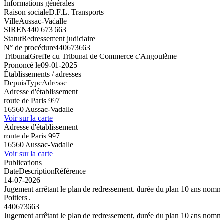
Informations générales
Raison sociale
D.F.L. Transports
Ville
Aussac-Vadalle
SIREN
440 673 663
Statut
Redressement judiciaire
N° de procédure
440673663
Tribunal
Greffe du Tribunal de Commerce d'Angoulême
Prononcé le
09-01-2025
Établissements / adresses
Depuis
Type
Adresse
Adresse d'établissement
route de Paris 997
16560 Aussac-Vadalle
Voir sur la carte
Adresse d'établissement
route de Paris 997
16560 Aussac-Vadalle
Voir sur la carte
Publications
Date
Description
Référence
14-07-2026
Jugement arrêtant le plan de redressement, durée du plan 10 ans 
Poitiers .
440673663
Jugement arrêtant le plan de redressement, durée du plan 10 ans 