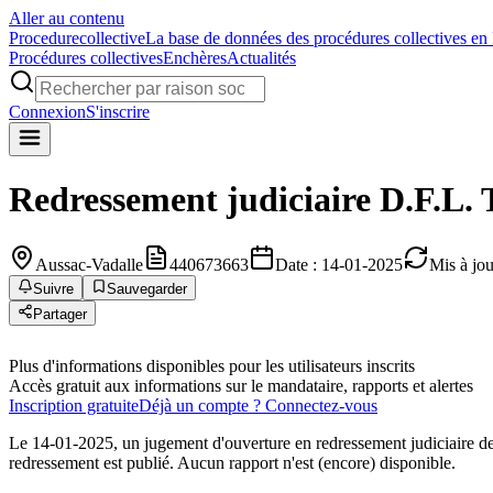
Aller au contenu
Procedure
collective
La base de données des procédures collectives en
Procédures collectives
Enchères
Actualités
Connexion
S'inscrire
Redressement judiciaire
D.F.L. 
Aussac-Vadalle
440673663
Date : 14-01-2025
Mis à jo
Suivre
Sauvegarder
Partager
Plus d'informations disponibles pour les utilisateurs inscrits
Accès gratuit aux informations sur le mandataire, rapports et alertes
Inscription gratuite
Déjà un compte ? Connectez-vous
Le 14-01-2025, un jugement d'ouverture en redressement judiciaire de
redressement est publié. Aucun rapport n'est (encore) disponible.