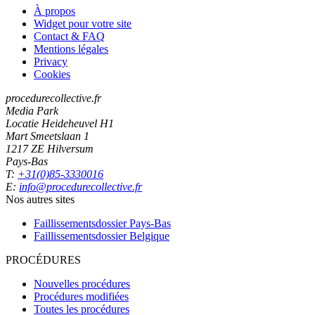
À propos
Widget pour votre site
Contact & FAQ
Mentions légales
Privacy
Cookies
procedurecollective.fr
Media Park
Locatie Heideheuvel H1
Mart Smeetslaan 1
1217 ZE Hilversum
Pays-Bas
T:
+31(0)85-3330016
E:
info@procedurecollective.fr
Nos autres sites
Faillissementsdossier
Pays-Bas
Faillissementsdossier
Belgique
PROCÉDURES
Nouvelles procédures
Procédures modifiées
Toutes les procédures