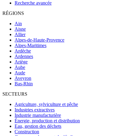
Recherche avancée
RÉGIONS
Ain
Aisne
Allier
Alpes-de-Haute-Provence
Alpes-Maritimes
Ardèche
Ardennes
Ariège
Aube
Aude
Aveyron
Bas-Rhin
SECTEURS
Agriculture, sylviculture et pêche
Industries extractives
Industrie manufacturière
Énergie, production et distribution
Eau, gestion des déchets
Construction