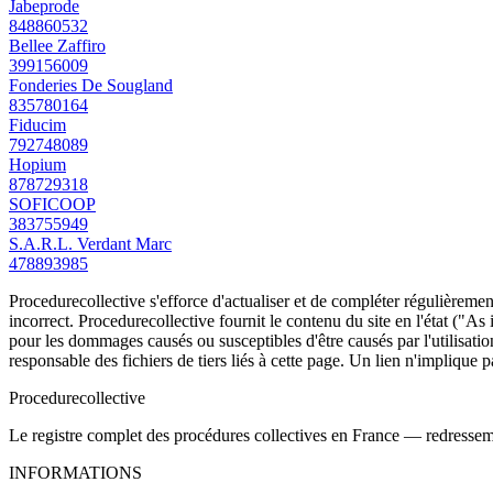
Jabeprode
848860532
Bellee Zaffiro
399156009
Fonderies De Sougland
835780164
Fiducim
792748089
Hopium
878729318
SOFICOOP
383755949
S.A.R.L. Verdant Marc
478893985
Procedurecollective s'efforce d'actualiser et de compléter régulièrement
incorrect. Procedurecollective fournit le contenu du site en l'état ("As
pour les dommages causés ou susceptibles d'être causés par l'utilisation
responsable des fichiers de tiers liés à cette page. Un lien n'implique p
Procedure
collective
Le registre complet des procédures collectives en France — redressemen
INFORMATIONS