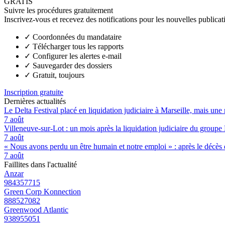
GRATIS
Suivre les procédures gratuitement
Inscrivez-vous et recevez des notifications pour les nouvelles publicat
✓
Coordonnées du mandataire
✓
Télécharger tous les rapports
✓
Configurer les alertes e-mail
✓
Sauvegarder des dossiers
✓
Gratuit, toujours
Inscription gratuite
Dernières actualités
Le Delta Festival placé en liquidation judiciaire à Marseille, mais une 
7 août
Villeneuve-sur-Lot : un mois après la liquidation judiciaire du groupe 
7 août
« Nous avons perdu un être humain et notre emploi » : après le décès de
7 août
Faillites dans l'actualité
Anzar
984357715
Green Corp Konnection
888527082
Greenwood Atlantic
938955051