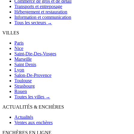
Commerce de gros et de détail
Transports et entreposage
Hébergement et restauration
Information et communication
Tous les secteurs →
VILLES
Paris
Nice
Saint-Die-Des-Vosges
Marseille
Saint Denis
Lyon
Salon-De-Provence
Toulouse
Strasbourg
Rouen
Toutes les villes →
ACTUALITÉS & ENCHÈRES
Actualités
Ventes aux enchères
ENCHÈRES EN LIGNE