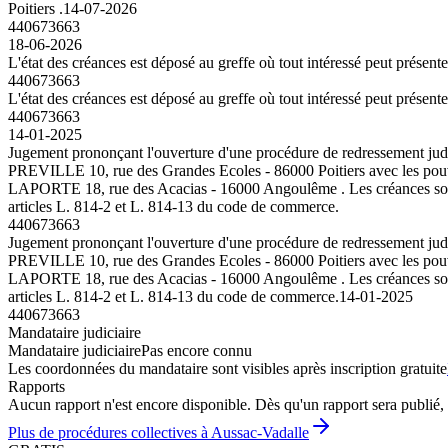
Poitiers .
14-07-2026
440673663
18-06-2026
L'état des créances est déposé au greffe où tout intéressé peut présent
440673663
L'état des créances est déposé au greffe où tout intéressé peut présent
440673663
14-01-2025
Jugement prononçant l'ouverture d'une procédure de redressement jud
PREVILLE 10, rue des Grandes Ecoles - 86000 Poitiers avec les pouvoi
LAPORTE 18, rue des Acacias - 16000 Angoulême . Les créances sont à 
articles L. 814-2 et L. 814-13 du code de commerce.
440673663
Jugement prononçant l'ouverture d'une procédure de redressement jud
PREVILLE 10, rue des Grandes Ecoles - 86000 Poitiers avec les pouvoi
LAPORTE 18, rue des Acacias - 16000 Angoulême . Les créances sont à 
articles L. 814-2 et L. 814-13 du code de commerce.
14-01-2025
440673663
Mandataire judiciaire
Mandataire judiciaire
Pas encore connu
Les coordonnées du mandataire sont visibles après inscription gratuite
Rapports
Aucun rapport n'est encore disponible. Dès qu'un rapport sera publié, 
Plus de procédures collectives à Aussac-Vadalle