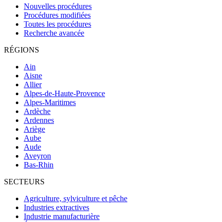
Nouvelles procédures
Procédures modifiées
Toutes les procédures
Recherche avancée
RÉGIONS
Ain
Aisne
Allier
Alpes-de-Haute-Provence
Alpes-Maritimes
Ardèche
Ardennes
Ariège
Aube
Aude
Aveyron
Bas-Rhin
SECTEURS
Agriculture, sylviculture et pêche
Industries extractives
Industrie manufacturière