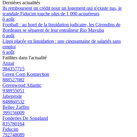
Dernières actualités
Ils remboursent un crédit pour un logement qui n'existe pas, le
scandale Fiducim touche plus de 1 000 acquéreurs
6 août
Football : au bord de la liquidation judicaire, les Girondins de
Bordeaux se séparent de leur entraîneur Rio Mavuba
6 août
Lippi placée en liquidation : une cinquantaine de salariés sans
emploi
6 août
Faillites dans l'actualité
Anzar
984357715
Green Corp Konnection
888527082
Greenwood Atlantic
938955051
Jabeprode
848860532
Bellee Zaffiro
399156009
Fonderies De Sougland
835780164
Fiducim
792748089