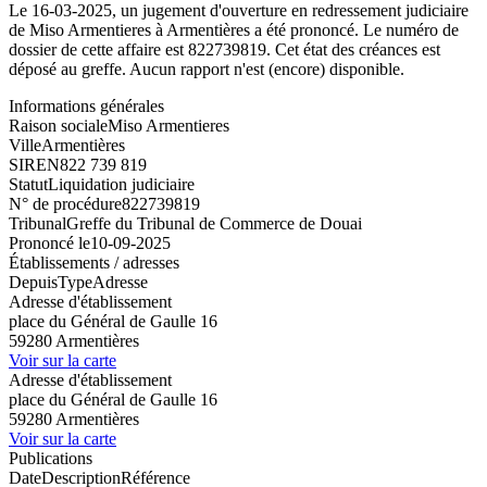
Le 16-03-2025, un jugement d'ouverture en redressement judiciaire
de Miso Armentieres à Armentières a été prononcé. Le numéro de
dossier de cette affaire est 822739819. Cet état des créances est
déposé au greffe. Aucun rapport n'est (encore) disponible.
Informations générales
Raison sociale
Miso Armentieres
Ville
Armentières
SIREN
822 739 819
Statut
Liquidation judiciaire
N° de procédure
822739819
Tribunal
Greffe du Tribunal de Commerce de Douai
Prononcé le
10-09-2025
Établissements / adresses
Depuis
Type
Adresse
Adresse d'établissement
place du Général de Gaulle 16
59280 Armentières
Voir sur la carte
Adresse d'établissement
place du Général de Gaulle 16
59280 Armentières
Voir sur la carte
Publications
Date
Description
Référence