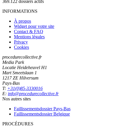
369.122
dossiers actifs
INFORMATIONS
À propos
Widget pour votre site
Contact & FAQ
Mentions légales
Privacy
Cookies
procedurecollective.fr
Media Park
Locatie Heideheuvel H1
Mart Smeetslaan 1
1217 ZE Hilversum
Pays-Bas
T:
+31(0)85-3330016
E:
info@procedurecollective.fr
Nos autres sites
Faillissementsdossier
Pays-Bas
Faillissementsdossier
Belgique
PROCÉDURES