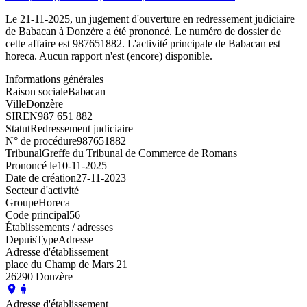
Le 21-11-2025, un jugement d'ouverture en redressement judiciaire
de Babacan à Donzère a été prononcé. Le numéro de dossier de
cette affaire est 987651882. L'activité principale de Babacan est
horeca. Aucun rapport n'est (encore) disponible.
Informations générales
Raison sociale
Babacan
Ville
Donzère
SIREN
987 651 882
Statut
Redressement judiciaire
N° de procédure
987651882
Tribunal
Greffe du Tribunal de Commerce de Romans
Prononcé le
10-11-2025
Date de création
27-11-2023
Secteur d'activité
Groupe
Horeca
Code principal
56
Établissements / adresses
Depuis
Type
Adresse
Adresse d'établissement
place du Champ de Mars 21
26290 Donzère
Adresse d'établissement