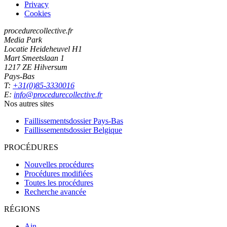
Privacy
Cookies
procedurecollective.fr
Media Park
Locatie Heideheuvel H1
Mart Smeetslaan 1
1217 ZE Hilversum
Pays-Bas
T:
+31(0)85-3330016
E:
info@procedurecollective.fr
Nos autres sites
Faillissementsdossier
Pays-Bas
Faillissementsdossier
Belgique
PROCÉDURES
Nouvelles procédures
Procédures modifiées
Toutes les procédures
Recherche avancée
RÉGIONS
Ain