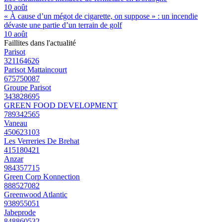
10 août
« À cause d’un mégot de cigarette, on suppose » : un incendie
dévaste une partie d’un terrain de golf
10 août
Faillites dans l'actualité
Parisot
321164626
Parisot Mattaincourt
675750087
Groupe Parisot
343828695
GREEN FOOD DEVELOPMENT
789342565
Vaneau
450623103
Les Verreries De Brehat
415180421
Anzar
984357715
Green Corp Konnection
888527082
Greenwood Atlantic
938955051
Jabeprode
848860532