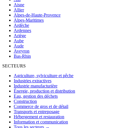
Aisne
Allier
Alpes-de-Haute-Provence
Alpes-Maritimes
Ardèche
Ardennes
Ariège
Aube
Aude
Aveyron
Bas-Rhin
SECTEURS
Agriculture, sylviculture et pêche
Industries extractives
Industrie manufacturière
Énergie, production et distribution
Eau, gestion des déchets
Construction
Commerce de gros et de détail
Transports et entreposage
Hébergement et restauration
Information et communication
Tous les secteurs →